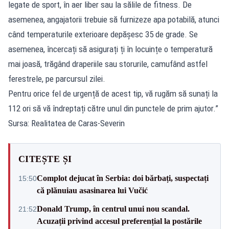
legate de sport, în aer liber sau la sălile de fitness. De
asemenea, angajatorii trebuie să furnizeze apa potabilă, atunci
când temperaturile exterioare depășesc 35 de grade. Se
asemenea, încercați să asigurați ți în locuințe o temperatură
mai joasă, trăgând draperiile sau storurile, camufând astfel
ferestrele, pe parcursul zilei.
Pentru orice fel de urgență de acest tip, vă rugăm să sunați la
112 ori să vă îndreptați către unul din punctele de prim ajutor.”
Sursa: Realitatea de Caras-Severin
CITEȘTE ȘI
Complot dejucat în Serbia: doi bărbați, suspectați
15:50
că plănuiau asasinarea lui Vučić
Donald Trump, în centrul unui nou scandal.
21:52
Acuzații privind accesul preferențial la postările