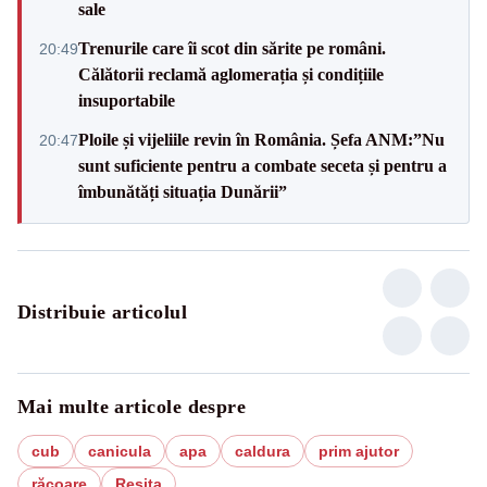
sale
Trenurile care îi scot din sărite pe români.
20:49
Călătorii reclamă aglomerația și condițiile
insuportabile
Ploile și vijeliile revin în România. Șefa ANM:”Nu
20:47
sunt suficiente pentru a combate seceta și pentru a
îmbunătăți situația Dunării”
Distribuie articolul
Mai multe articole despre
cub
canicula
apa
caldura
prim ajutor
răcoare
Reşiţa