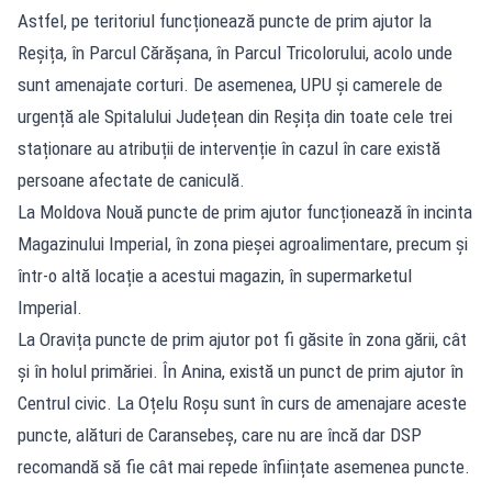
Astfel, pe teritoriul funcționează puncte de prim ajutor la
Reșița, în Parcul Cărășana, în Parcul Tricolorului, acolo unde
sunt amenajate corturi. De asemenea, UPU și camerele de
urgență ale Spitalului Județean din Reșița din toate cele trei
staționare au atribuții de intervenție în cazul în care există
persoane afectate de caniculă.
La Moldova Nouă puncte de prim ajutor funcționează în incinta
Magazinului Imperial, în zona pieșei agroalimentare, precum și
într-o altă locație a acestui magazin, în supermarketul
Imperial.
La Oravița puncte de prim ajutor pot fi găsite în zona gării, cât
și în holul primăriei. În Anina, există un punct de prim ajutor în
Centrul civic. La Oțelu Roșu sunt în curs de amenajare aceste
puncte, alături de Caransebeș, care nu are încă dar DSP
recomandă să fie cât mai repede înființate asemenea puncte.