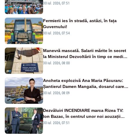
30 iul. 2026, 07:51
Fermierii ies în stradă, astăzi, în fața
Guvernului!
30 iul. 2026, 07:54
Manevră mascată. Salarii mărite în secret
la Ministerul Dezvoltării în timp ce medicii
ies în stradă
30 iul. 2026, 08:00
Ancheta explozivă Ana Maria Păcuraru:
Șantierul Damen Mangalia, dosarul care
scufundă apărarea României
30 iul. 2026, 08:09
Dezvăluiri INCENDIARE marca Rizea TV:
Ion Bazac, în centrul unor noi acuzații
publice
30 iul. 2026, 07:51