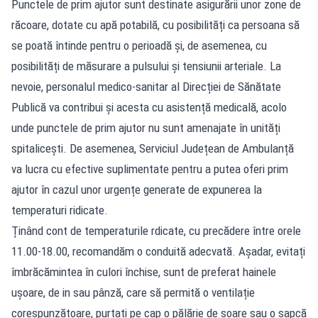
Punctele de prim ajutor sunt destinate asigurării unor zone de
răcoare, dotate cu apă potabilă, cu posibilități ca persoana să
se poată întinde pentru o perioadă și, de asemenea, cu
posibilități de măsurare a pulsului și tensiunii arteriale. La
nevoie, personalul medico-sanitar al Direcției de Sănătate
Publică va contribui și acesta cu asistență medicală, acolo
unde punctele de prim ajutor nu sunt amenajate în unități
spitalicești. De asemenea, Serviciul Județean de Ambulanță
va lucra cu efective suplimentate pentru a putea oferi prim
ajutor în cazul unor urgențe generate de expunerea la
temperaturi ridicate.
Ținând cont de temperaturile rdicate, cu precădere între orele
11.00-18.00, recomandăm o conduită adecvată. Așadar, evitați
îmbrăcămintea în culori închise, sunt de preferat hainele
ușoare, de in sau pânză, care să permită o ventilație
corespunzătoare, purtați pe cap o pălărie de soare sau o șapcă