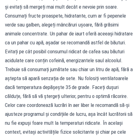
și evitați să mergeți mai mult decât e nevoie prin soare.
Consumați fructe proaspete, hidratante, cum ar fi pepenele
verde sau galben, alegeți mâncăruri ușoare, fără grăsimi
animale concentrate. Un pahar de iaurt oferă aceeași hidratare
ca un pahar cu apă, așadar se recomandă astfel de băuturi.
Evitați pe cât posibil consumul ridicat de cafea sau băuturi
acidulate care conțin cofeină, energizantele saul alcoolul.
Trebuie să consumați jumătate sau chiar un litru de apă, fără a
aștepta să apară senzația de sete. Nu folosiți ventilatoarele
dacă temperatura depășește 35 de grade. Faceți dușuri
călduțe, fără să vă ștergeți ulterior, pentru o optimă răcorire.
Celor care coordonează lucrări în aer liber le recomandă să-și
ajusteze programul și condițiile de lucru, așa încât lucrătorii să
nu fie expuși foare mult la temperaturi ridicate. În același
context, evitași activitățile fizice solicitante și chiar pe cele