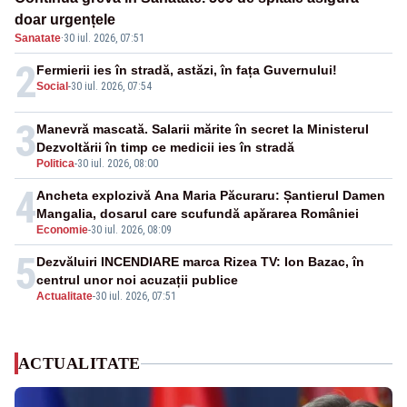
doar urgențele
Sanatate
·
30 iul. 2026, 07:51
2
Fermierii ies în stradă, astăzi, în fața Guvernului!
Social
-
30 iul. 2026, 07:54
3
Manevră mascată. Salarii mărite în secret la Ministerul
Dezvoltării în timp ce medicii ies în stradă
Politica
-
30 iul. 2026, 08:00
4
Ancheta explozivă Ana Maria Păcuraru: Șantierul Damen
Mangalia, dosarul care scufundă apărarea României
Economie
-
30 iul. 2026, 08:09
5
Dezvăluiri INCENDIARE marca Rizea TV: Ion Bazac, în
centrul unor noi acuzații publice
Actualitate
-
30 iul. 2026, 07:51
ACTUALITATE