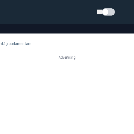
Schimba tema
rități parlamentare
Advertising