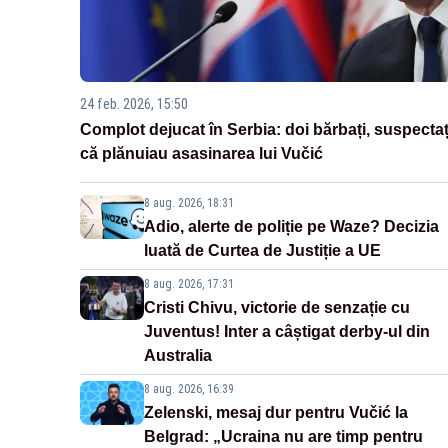
24 feb. 2026, 15:50
Complot dejucat în Serbia: doi bărbați, suspectaț
că plănuiau asasinarea lui Vučić
8 aug. 2026, 18:31
Adio, alerte de poliție pe Waze? Decizia
luată de Curtea de Justiție a UE
8 aug. 2026, 17:31
Cristi Chivu, victorie de senzație cu
Juventus! Inter a câștigat derby-ul din
Australia
8 aug. 2026, 16:39
Zelenski, mesaj dur pentru Vučić la
Belgrad: „Ucraina nu are timp pentru