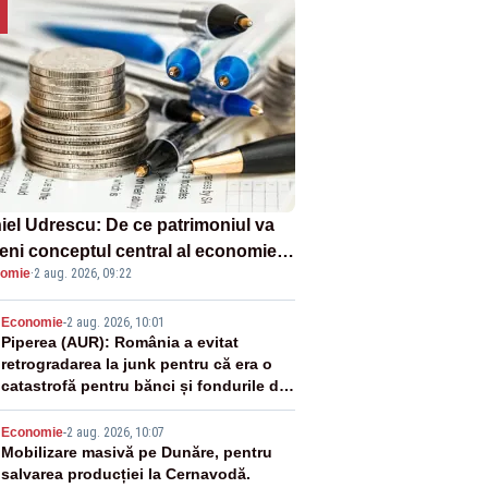
iel Udrescu: De ce patrimoniul va
eni conceptul central al economiei
omie
·
2 aug. 2026, 09:22
oare?
2
Economie
-
2 aug. 2026, 10:01
Piperea (AUR): România a evitat
retrogradarea la junk pentru că era o
catastrofă pentru bănci și fondurile de
pensii
3
Economie
-
2 aug. 2026, 10:07
Mobilizare masivă pe Dunăre, pentru
salvarea producției la Cernavodă.