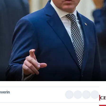
everin
CE