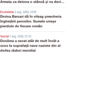
Armata va detona o stâncă și va devia
apa fluviului - IMAGINI AERIENE
4
Economie
-
2 aug. 2026, 10:09
Dorina Barcari dă în vileag șmecheria
înghețării pensiilor. Sumele uriașe
pierdute de fiecare român
5
Social
-
1 aug. 2026, 23:10
Dunărea a secat atât de mult încât a
scos la suprafață nave naziste din al
doilea război mondial