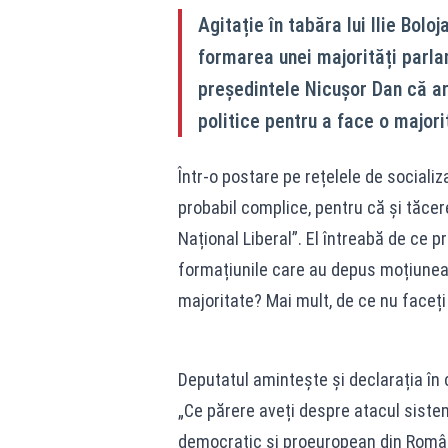
Agitație în tabăra lui Ilie Bol
formarea unei majorități parl
președintele Nicușor Dan că ar 
politice pentru a face o majorit
Într-o postare pe rețelele de sociali
probabil complice, pentru că și tăcere
Național Liberal”. El întreabă de ce 
formațiunile care au depus moțiunea
majoritate? Mai mult, de ce nu face
Deputatul amintește și declarația în
„Ce părere aveți despre atacul sistemu
democratic și proeuropean din Româ