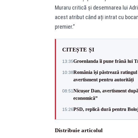
Muraru critică și desemnarea lui Adr
acest atribut când ați intrat cu boc
premier.”
CITEȘTE ȘI
Groenlanda îi pune frână lui 
13:35
România își păstrează ratingul 
10:38
avertisment pentru autorități
Nicușor Dan, avertisment după 
08:51
economică”
PSD, replică dură pentru Boloj
15:26
Distribuie articolul