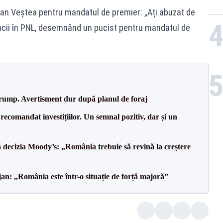
ian Veștea pentru mandatul de premier: „Ați abuzat de
ancii în PNL, desemnând un pucist pentru mandatul de
Trump. Avertisment dur după planul de foraj
recomandat investițiilor. Un semnal pozitiv, dar și un
decizia Moody’s: „România trebuie să revină la creștere
an: „România este într-o situație de forță majoră”