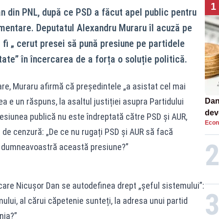
1
ojan din PNL, după ce PSD a făcut apel public pentru
amentare. Deputatul Alexandru Muraru îl acuză pe
fi „ cerut presei să pună presiune pe partidele
ate” în încercarea de a forța o soluție politică.
zare, Muraru afirmă că președintele „a asistat cel mai
a e un răspuns, la asaltul justiției asupra Partidului
Dan
dev
presiunea publică nu este îndreptată către PSD și AUR,
Econ
viit
 de cenzură: „De ce nu rugați PSD și AUR să facă
ți dumneavoastră această presiune?”
 care Nicușor Dan se autodefinea drept „șeful sistemului”:
lui, al cărui căpetenie sunteți, la adresa unui partid
nia?”