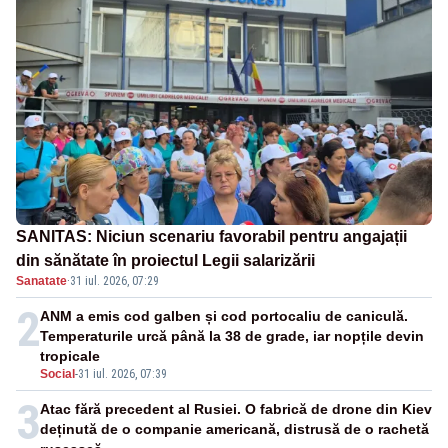
SANITAS: Niciun scenariu favorabil pentru angajații
din sănătate în proiectul Legii salarizării
Sanatate
·
31 iul. 2026, 07:29
2
ANM a emis cod galben și cod portocaliu de caniculă.
Temperaturile urcă până la 38 de grade, iar nopțile devin
tropicale
Social
-
31 iul. 2026, 07:39
3
Atac fără precedent al Rusiei. O fabrică de drone din Kiev
deținută de o companie americană, distrusă de o rachetă