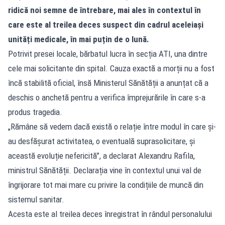
ridică noi semne de întrebare, mai ales în contextul în
care este al treilea deces suspect din cadrul aceleiași
unități medicale, în mai puțin de o lună.
Potrivit presei locale, bărbatul lucra în secția ATI, una dintre
cele mai solicitante din spital. Cauza exactă a morții nu a fost
încă stabilită oficial, însă Ministerul Sănătății a anunțat că a
deschis o anchetă pentru a verifica împrejurările în care s-a
produs tragedia.
„Rămâne să vedem dacă există o relație între modul în care și-
au desfășurat activitatea, o eventuală suprasolicitare, și
această evoluție nefericită”, a declarat Alexandru Rafila,
ministrul Sănătății. Declarația vine în contextul unui val de
îngrijorare tot mai mare cu privire la condițiile de muncă din
sistemul sanitar.
Acesta este al treilea deces înregistrat în rândul personalului