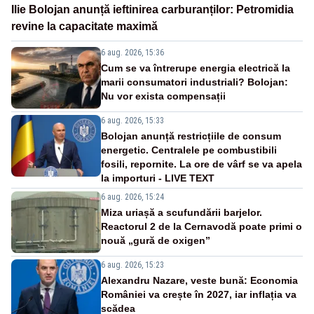
Ilie Bolojan anunță ieftinirea carburanților: Petromidia
revine la capacitate maximă
6 aug. 2026, 15:36
Cum se va întrerupe energia electrică la
marii consumatori industriali? Bolojan:
Nu vor exista compensații
6 aug. 2026, 15:33
Bolojan anunță restricțiile de consum
energetic. Centralele pe combustibili
fosili, repornite. La ore de vârf se va apela
la importuri - LIVE TEXT
6 aug. 2026, 15:24
Miza uriașă a scufundării barjelor.
Reactorul 2 de la Cernavodă poate primi o
nouă „gură de oxigen”
6 aug. 2026, 15:23
Alexandru Nazare, veste bună: Economia
României va crește în 2027, iar inflația va
scădea