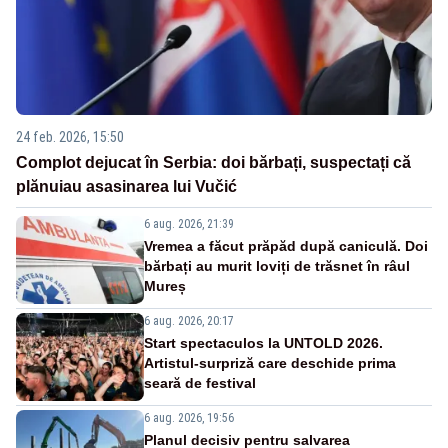
24 feb. 2026, 15:50
Complot dejucat în Serbia: doi bărbați, suspectați că
plănuiau asasinarea lui Vučić
6 aug. 2026, 21:39
Vremea a făcut prăpăd după caniculă. Doi
bărbați au murit loviți de trăsnet în râul
Mureș
6 aug. 2026, 20:17
Start spectaculos la UNTOLD 2026.
Artistul-surpriză care deschide prima
seară de festival
6 aug. 2026, 19:56
Planul decisiv pentru salvarea