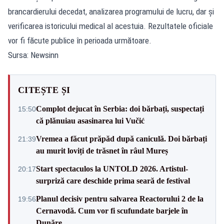
brancardierului decedat, analizarea programului de lucru, dar și
verificarea istoricului medical al acestuia. Rezultatele oficiale
vor fi făcute publice în perioada următoare.
Sursa: Newsinn
CITEȘTE ȘI
Complot dejucat în Serbia: doi bărbați, suspectați
15:50
că plănuiau asasinarea lui Vučić
Vremea a făcut prăpăd după caniculă. Doi bărbați
21:39
au murit loviți de trăsnet în râul Mureș
Start spectaculos la UNTOLD 2026. Artistul-
20:17
surpriză care deschide prima seară de festival
Planul decisiv pentru salvarea Reactorului 2 de la
19:56
Cernavodă. Cum vor fi scufundate barjele în
Dunăre