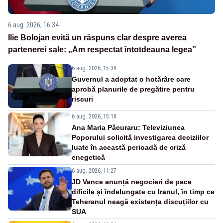
6 aug. 2026, 16:34
Ilie Bolojan evită un răspuns clar despre averea
partenerei sale: „Am respectat întotdeauna legea”
6 aug. 2026, 15:39
Guvernul a adoptat o hotărâre care
aprobă planurile de pregătire pentru
riscuri
6 aug. 2026, 15:18
Ana Maria Păcuraru: Televiziunea
Poporului solicită investigarea deciziilor
luate în această perioadă de criză
enegetică
6 aug. 2026, 11:27
JD Vance anunță negocieri de pace
dificile și îndelungate cu Iranul, în timp ce
Teheranul neagă existența discuțiilor cu
SUA