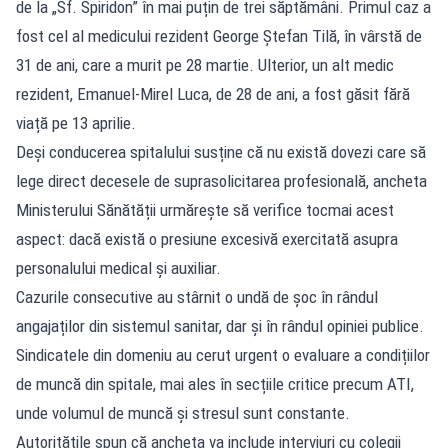
de la „Sf. Spiridon” în mai puțin de trei săptămâni. Primul caz a
fost cel al medicului rezident George Ștefan Tilă, în vârstă de
31 de ani, care a murit pe 28 martie. Ulterior, un alt medic
rezident, Emanuel-Mirel Luca, de 28 de ani, a fost găsit fără
viață pe 13 aprilie.
Deși conducerea spitalului susține că nu există dovezi care să
lege direct decesele de suprasolicitarea profesională, ancheta
Ministerului Sănătății urmărește să verifice tocmai acest
aspect: dacă există o presiune excesivă exercitată asupra
personalului medical și auxiliar.
Cazurile consecutive au stârnit o undă de șoc în rândul
angajaților din sistemul sanitar, dar și în rândul opiniei publice.
Sindicatele din domeniu au cerut urgent o evaluare a condițiilor
de muncă din spitale, mai ales în secțiile critice precum ATI,
unde volumul de muncă și stresul sunt constante.
Autoritățile spun că ancheta va include interviuri cu colegii