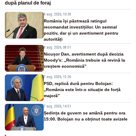
după planul de foraj
8 aug. 2026, 10:38
România își păstrează ratingul
recomandat investițiilor. Un semnal
pozitiv, dar și un avertisment pentru
autorități
8 aug. 2026, 08:51
Nicușor Dan, avertisment după decizia
Moody’s: „România trebuie să revină la
creștere economică”
7 aug. 2026, 15:26
PSD, replică dură pentru Bolojan:
„România este într-o situație de forță
majoră”
7 aug. 2026, 14:51
Ședința de guvern se amână pentru ora
15:00. Bolojan nu a obținut toate avizele