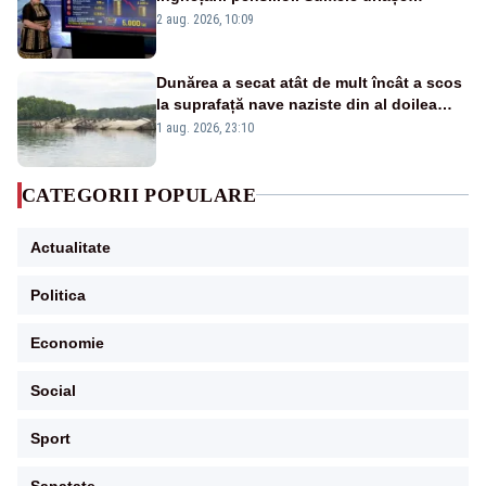
pierdute de fiecare român
2 aug. 2026, 10:09
Dunărea a secat atât de mult încât a scos
la suprafață nave naziste din al doilea
război mondial
1 aug. 2026, 23:10
CATEGORII POPULARE
Actualitate
Politica
Economie
Social
Sport
Sanatate