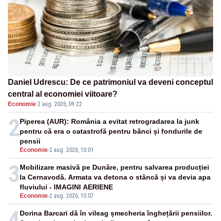
Daniel Udrescu: De ce patrimoniul va deveni conceptul
central al economiei viitoare?
Economie
·
2 aug. 2026, 09:22
2
Piperea (AUR): România a evitat retrogradarea la junk
pentru că era o catastrofă pentru bănci și fondurile de
pensii
Economie
-
2 aug. 2026, 10:01
3
Mobilizare masivă pe Dunăre, pentru salvarea producției
la Cernavodă. Armata va detona o stâncă și va devia apa
fluviului - IMAGINI AERIENE
Economie
-
2 aug. 2026, 10:07
4
Dorina Barcari dă în vileag șmecheria înghețării pensiilor.