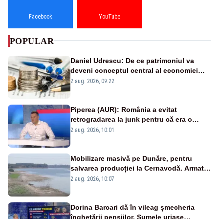
Facebook
YouTube
POPULAR
Daniel Udrescu: De ce patrimoniul va
deveni conceptul central al economiei
viitoare?
2 aug. 2026, 09:22
Piperea (AUR): România a evitat
retrogradarea la junk pentru că era o
catastrofă pentru bănci și fondurile de
2 aug. 2026, 10:01
pensii
Mobilizare masivă pe Dunăre, pentru
salvarea producției la Cernavodă. Armata
va detona o stâncă și va devia apa
2 aug. 2026, 10:07
fluviului - IMAGINI AERIENE
Dorina Barcari dă în vileag șmecheria
înghețării pensiilor. Sumele uriașe