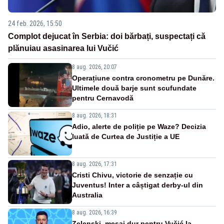
24 feb. 2026, 15:50
Complot dejucat în Serbia: doi bărbați, suspectați că
plănuiau asasinarea lui Vučić
8 aug. 2026, 20:07
Operațiune contra cronometru pe Dunăre.
Ultimele două barje sunt scufundate
pentru Cernavodă
8 aug. 2026, 18:31
Adio, alerte de poliție pe Waze? Decizia
luată de Curtea de Justiție a UE
8 aug. 2026, 17:31
Cristi Chivu, victorie de senzație cu
Juventus! Inter a câștigat derby-ul din
Australia
8 aug. 2026, 16:39
Zelenski, mesaj dur pentru Vučić la