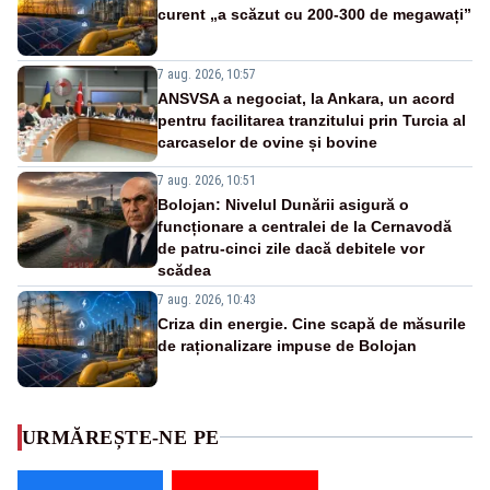
curent „a scăzut cu 200-300 de megawați”
7 aug. 2026, 10:57
ANSVSA a negociat, la Ankara, un acord
pentru facilitarea tranzitului prin Turcia al
carcaselor de ovine și bovine
7 aug. 2026, 10:51
Bolojan: Nivelul Dunării asigură o
funcționare a centralei de la Cernavodă
de patru-cinci zile dacă debitele vor
scădea
7 aug. 2026, 10:43
Criza din energie. Cine scapă de măsurile
de raționalizare impuse de Bolojan
URMĂREȘTE-NE PE