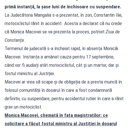
primă instanță, la șase luni de închisoare cu suspendare.
La Judecătoria Mangalia s-a prezentat, în zori, Constantin Ilie,
motociclistul rănit în accident. Acesta a declarat că nu crede
că Monica Macovei se va prezenta la proces, potrivit
Ziua de
Constanța
.
Termenul de judecată s-a încheiat rapid, în absența Monicăi
Macovei. Instanța a amânat cauza pentru 17 septembrie,
când vor fi audiați atât motociclistul, cât și un martor, dar și
fostul ministru al Justiției.
Macovei ar vrea să scape și de obligația de a presta muncă în
folosul comunității în dosarul în care a fost condamnată
definitiv, cu suspendare, pentru accidentul rutier în care a rănit
grav un motociclist.
Monica Macovei, chemată în fața magistraților: ce
solicitare a făcut fostul ministru al Justiției în dosarul