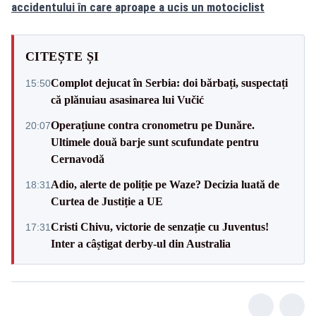
accidentului în care aproape a ucis un motociclist
CITEȘTE ȘI
Complot dejucat în Serbia: doi bărbați, suspectați
15:50
că plănuiau asasinarea lui Vučić
Operațiune contra cronometru pe Dunăre.
20:07
Ultimele două barje sunt scufundate pentru
Cernavodă
Adio, alerte de poliție pe Waze? Decizia luată de
18:31
Curtea de Justiție a UE
Cristi Chivu, victorie de senzație cu Juventus!
17:31
Inter a câștigat derby-ul din Australia