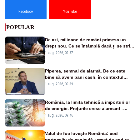
Facebook
YouTube
POPULAR
De azi, milioane de români primesc un
drept nou. Ce se întâmplă dacă ți se strică
un produs
1 aug. 2026, 09:37
Piperea, semnal de alarmă. De ce este
bine să avem bani cash, în contextul
alertei energetice?
1 aug. 2026, 09:39
România, la limita tehnică a importurilor
de energie. Prețurile cresc alarmant -
Analiză Realitatea Plus
1 aug. 2026, 09:46
Valul de foc lovește România: cod
portocaliu de caniculă, urmat de cod roșu