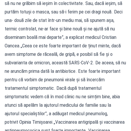
să nu ne grăbim să ieșim în colectivitate. Sau, dacă ieșim, să
purtăm totuși o masca, sau să-i ferim pe cei dragi nouă. Deci
una- două zile de stat într-un mediu mai, să spunem așa,
termic controlat, ne-ar face și bine nouă și ne ajută să nu
diseminam boală mai departe”, a explicat medicul Cristian
Oancea.„Ceea ce este foarte important de ținut minte, dacă
avem simptome de răceală, de gripă, e posibil să fie și o
subvarianta de omicron, această SARS-CoV-2. De aceea, să nu
ne aruncăm prima dată la antibiotice. Este foarte important
pentru că vorbim de pneumonii virale și să încercăm
tratamentul simptomatic. Dacă după tratamentul
simptomatic vedem că în mod clinic nu ne simțim bine, abia
atunci să apelăm la ajutorul medicului de familie sau la
ajutorul specialiștilor”, a adăugat medicul pneumolog,
potrivit Opinia Timișoarei.„Vaccinarea antigripală și vaccinarea
antipneumococica sunt foarte importante. Vaccinarea