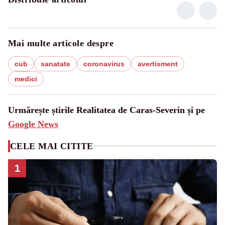
Mai multe articole despre
cub
sanatate
coronavirus
avertisment
medici
Urmărește știrile Realitatea de Caras-Severin și pe
Google News
CELE MAI CITITE
1