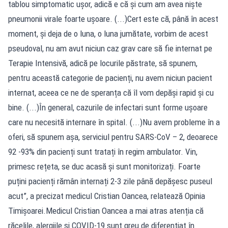
tablou simptomatic ușor, adică e că și cum am avea niște
pneumonii virale foarte ușoare. (...)Cert este că, până în acest
moment, și deja de o luna, o luna jumătate, vorbim de acest
pseudoval, nu am avut niciun caz grav care să fie internat pe
Terapie Intensivă, adică pe locurile păstrate, să spunem,
pentru această categorie de pacienți, nu avem niciun pacient
internat, aceea ce ne de speranța că îl vom depăși rapid și cu
bine. (...)În general, cazurile de infectari sunt forme ușoare
care nu necesită internare în spital. (...)Nu avem probleme în a
oferi, să spunem așa, serviciul pentru SARS-CoV – 2, deoarece
92 -93% din pacienți sunt tratați în regim ambulator. Vin,
primesc rețeta, se duc acasă și sunt monitorizați. Foarte
puțini pacienți rămân internați 2-3 zile până depășesc puseul
acut”, a precizat medicul Cristian Oancea, relatează Opinia
Timișoarei.Medicul Cristian Oancea a mai atras atenția că
răcelile, alergiile și COVID-19 sunt greu de diferențiat în