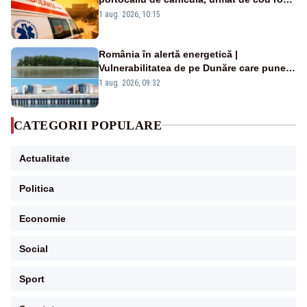
duminică. Temperaturile urcă spre 40°C
1 aug. 2026, 10:15
România în alertă energetică |
Vulnerabilitatea de pe Dunăre care pune
în pericol Centrala Cernavodă era
1 aug. 2026, 09:32
cunoscută de pe vremea lui Ceaușescu
CATEGORII POPULARE
Actualitate
Politica
Economie
Social
Sport