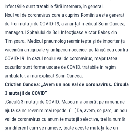
infectările sunt tratabile fără internare, în general.
Noul val de coronavirus care a cuprins România este generat
de trei mutații de COVID-19, a anunțat medicul Sorin Oancea,
managerul Spitalului de Boli Infecțioase Victor Babeș din
Timișoara. Medicul pneumolog reamintește și de importanța
vaccinării antigripale și antipenumococice, pe lângă cea contra
COVID-19. În cazul noului val de coronavirus, majoritatea
cazurilor sunt forme ușoare de COVID, tratabile în regim
ambulator, a mai explicat Sorin Oancea.
Cristian Oancea: „Avem un nou val de coronavirus. Circulă
3 mutații de COVID”
„Circulă 3 mutații de COVID. Masca n-a omorât pe nimeni, ne
ajută să ne revenim mai repede. (...)Da, avem, se pare, un nou
val de coronavirus cu anumite mutații selective, trei la număr
și indiferent cum se numesc, toate aceste mutații fac un