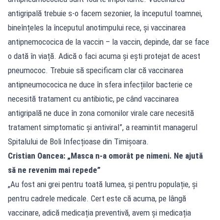
antigripală trebuie s-o facem sezonier, la începutul toamnei,
bineînțeles la începutul anotimpului rece, și vaccinarea
antipnemococica de la vaccin – la vaccin, depinde, dar se face
o dată în viață. Adică o faci acuma și ești protejat de acest
pneumococ. Trebuie să specificam clar că vaccinarea
antipneumococica ne duce în sfera infecțiilor bacterie ce
necesită tratament cu antibiotic, pe când vaccinarea
antigripală ne duce în zona comonilor virale care necesită
tratament simptomatic și antiviral”, a reamintit managerul
Spitalului de Boli Infecțioase din Timișoara.
Cristian Oancea: „Masca n-a omorât pe nimeni. Ne ajută
să ne revenim mai repede”
„Au fost ani grei pentru toată lumea, și pentru populație, și
pentru cadrele medicale. Cert este că acuma, pe lângă
vaccinare, adică medicația preventivă, avem și medicația