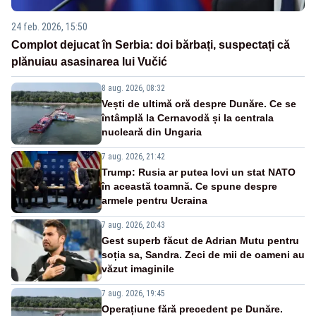
24 feb. 2026, 15:50
Complot dejucat în Serbia: doi bărbați, suspectați că
plănuiau asasinarea lui Vučić
8 aug. 2026, 08:32
Vești de ultimă oră despre Dunăre. Ce se
întâmplă la Cernavodă și la centrala
nucleară din Ungaria
7 aug. 2026, 21:42
Trump: Rusia ar putea lovi un stat NATO
în această toamnă. Ce spune despre
armele pentru Ucraina
7 aug. 2026, 20:43
Gest superb făcut de Adrian Mutu pentru
soția sa, Sandra. Zeci de mii de oameni au
văzut imaginile
7 aug. 2026, 19:45
Operațiune fără precedent pe Dunăre.