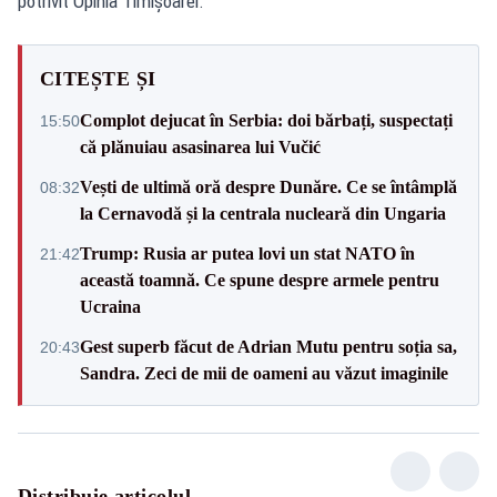
potrivit Opinia Timișoarei.
CITEȘTE ȘI
Complot dejucat în Serbia: doi bărbați, suspectați
15:50
că plănuiau asasinarea lui Vučić
Vești de ultimă oră despre Dunăre. Ce se întâmplă
08:32
la Cernavodă și la centrala nucleară din Ungaria
Trump: Rusia ar putea lovi un stat NATO în
21:42
această toamnă. Ce spune despre armele pentru
Ucraina
Gest superb făcut de Adrian Mutu pentru soția sa,
20:43
Sandra. Zeci de mii de oameni au văzut imaginile
Distribuie articolul