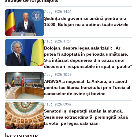
situație de forță majoră”
7 aug. 2026, 14:51
Ședința de guvern se amână pentru ora
15:00. Bolojan nu a obținut toate avizele
7 aug. 2026, 11:51
Bolojan, despre legea salarizării: „Ar
putea fi adoptată în perioada următoare.
S-a întârziat depunerea din cauza unor
discursuri iresponsabile în spaţiul public”
7 aug. 2026, 10:57
ANSVSA a negociat, la Ankara, un acord
pentru facilitarea tranzitului prin Turcia al
carcaselor de ovine și bovine
7 aug. 2026, 09:49
Senatorii și deputații rămân la muncă.
Sesiunea extraordinară, prelungită până
la votul pe legea salarizării
ECONOMIE