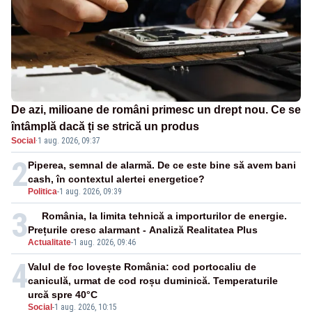
De azi, milioane de români primesc un drept nou. Ce se
întâmplă dacă ți se strică un produs
Social
·
1 aug. 2026, 09:37
2
Piperea, semnal de alarmă. De ce este bine să avem bani
cash, în contextul alertei energetice?
Politica
-
1 aug. 2026, 09:39
3
România, la limita tehnică a importurilor de energie.
Prețurile cresc alarmant - Analiză Realitatea Plus
Actualitate
-
1 aug. 2026, 09:46
4
Valul de foc lovește România: cod portocaliu de
caniculă, urmat de cod roșu duminică. Temperaturile
urcă spre 40°C
Social
-
1 aug. 2026, 10:15