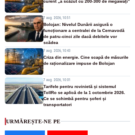
curent „a scăzut cu 200-300 de megawați”
7 aug. 2026, 10:51
Bolojan: Nivelul Dunării asigură o
funcționare a centralei de la Cernavodă
de patru-cinci zile dacă debitele vor
scădea
7 aug. 2026, 10:43
Criza din energie. Cine scapă de măsurile
de raționalizare impuse de Bolojan
7 aug. 2026, 10:01
Tarifele pentru rovinietă și sistemul
TollRo se aplică de la 1 octombrie 2026.
Ce se schimbă pentru șoferi și
transportatori
URMĂREȘTE-NE PE