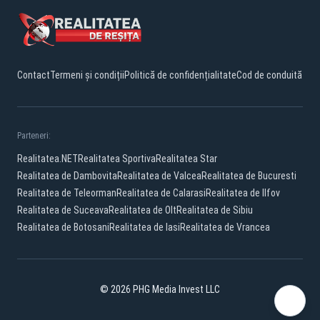
Contact
Termeni și condiții
Politică de confidențialitate
Cod de conduită
Parteneri:
Realitatea.NET
Realitatea Sportiva
Realitatea Star
Realitatea de Dambovita
Realitatea de Valcea
Realitatea de Bucuresti
Realitatea de Teleorman
Realitatea de Calarasi
Realitatea de Ilfov
Realitatea de Suceava
Realitatea de Olt
Realitatea de Sibiu
Realitatea de Botosani
Realitatea de Iasi
Realitatea de Vrancea
© 2026 PHG Media Invest LLC
Facebook
YouTube