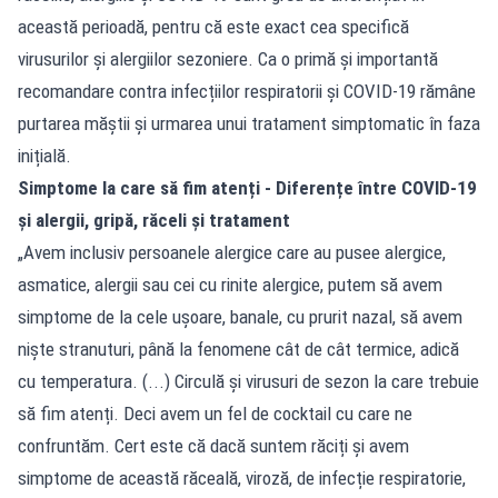
această perioadă, pentru că este exact cea specifică
virusurilor și alergiilor sezoniere. Ca o primă și importantă
recomandare contra infecțiilor respiratorii și COVID-19 rămâne
purtarea măștii și urmarea unui tratament simptomatic în faza
inițială.
Simptome la care să fim atenți - Diferențe între COVID-19
și alergii, gripă, răceli și tratament
„Avem inclusiv persoanele alergice care au pusee alergice,
asmatice, alergii sau cei cu rinite alergice, putem să avem
simptome de la cele ușoare, banale, cu prurit nazal, să avem
niște stranuturi, până la fenomene cât de cât termice, adică
cu temperatura. (...) Circulă și virusuri de sezon la care trebuie
să fim atenți. Deci avem un fel de cocktail cu care ne
confruntăm. Cert este că dacă suntem răciți și avem
simptome de această răceală, viroză, de infecție respiratorie,