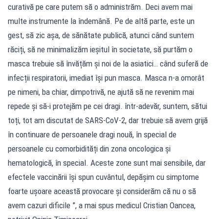
curativă pe care putem să o administrăm. Deci avem mai
multe instrumente la îndemână. Pe de altă parte, este un
gest, să zic așa, de sănătate publică, atunci când suntem
răciți, să ne minimalizăm ieșitul în societate, să purtăm o
masca trebuie să învățăm și noi de la asiatici… când suferă de
infecții respiratorii, imediat își pun masca. Masca n-a omorât
pe nimeni, ba chiar, dimpotrivă, ne ajută să ne revenim mai
repede și să-i protejăm pe cei dragi. într-adevăr, suntem, sătui
toți, tot am discutat de SARS-CoV-2, dar trebuie să avem grijă
în continuare de persoanele dragi nouă, în special de
persoanele cu comorbidități din zona oncologica și
hematologică, în special. Aceste zone sunt mai sensibile, dar
efectele vaccinării își spun cuvântul, depășim cu simptome
foarte ușoare această provocare și considerăm că nu o să
avem cazuri dificile ”, a mai spus medicul Cristian Oancea,