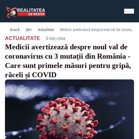
Acasă
Știri
Actualitate
Medicii avertizează despre noul val de coronavirus cu 3 mutații din România - Care sunt primele măsuri pentru gripă, răceli și COVID
·
ACTUALITATE
5 min citire
Medicii avertizează despre noul val de
coronavirus cu 3 mutații din România -
Care sunt primele măsuri pentru gripă,
răceli și COVID