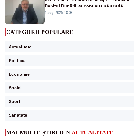
Debitul Dunării va continua să scadă.
Cernavodă s-ar putea închide în 4 zile
1 aug. 2026, 18:08
CATEGORII POPULARE
Actualitate
Politica
Economie
Social
Sport
Sanatate
MAI MULTE ȘTIRI DIN
ACTUALITATE