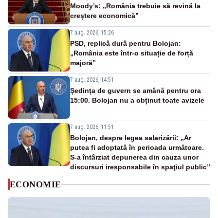
Moody’s: „România trebuie să revină la
creștere economică”
7 aug. 2026, 15:26
PSD, replică dură pentru Bolojan:
„România este într-o situație de forță
majoră”
7 aug. 2026, 14:51
Ședința de guvern se amână pentru ora
15:00. Bolojan nu a obținut toate avizele
7 aug. 2026, 11:51
Bolojan, despre legea salarizării: „Ar
putea fi adoptată în perioada următoare.
S-a întârziat depunerea din cauza unor
discursuri iresponsabile în spaţiul public”
ECONOMIE