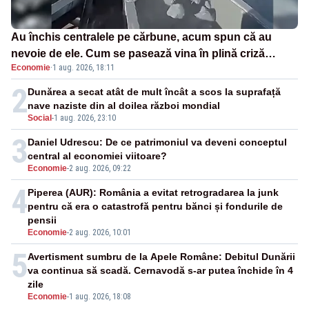
Au închis centralele pe cărbune, acum spun că au
nevoie de ele. Cum se pasează vina în plină criză
Economie
·
1 aug. 2026, 18:11
energetică
2
Dunărea a secat atât de mult încât a scos la suprafață
nave naziste din al doilea război mondial
Social
-
1 aug. 2026, 23:10
3
Daniel Udrescu: De ce patrimoniul va deveni conceptul
central al economiei viitoare?
Economie
-
2 aug. 2026, 09:22
4
Piperea (AUR): România a evitat retrogradarea la junk
pentru că era o catastrofă pentru bănci și fondurile de
pensii
Economie
-
2 aug. 2026, 10:01
5
Avertisment sumbru de la Apele Române: Debitul Dunării
va continua să scadă. Cernavodă s-ar putea închide în 4
zile
Economie
-
1 aug. 2026, 18:08