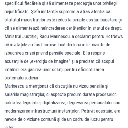
specificul fiecăreia și să alimenteze percepția unor privilegii
nejustificate. Șefa instanței supreme a atras atenția că
statutul magistraților este redus la simple costuri bugetare și
că se alimentează neîncrederea cetățenilor în statul de drept.
Ministrul Justiției, Radu Marinescu, a declarat pentru HotNews
că invitațiile au fost trimise încă din luna iulie, înainte de
izbucnirea crizei privind pensiile speciale. El a respins
acuzațiile de „exercițiu de imagine” și a precizat că scopul
întâlnirii era găsirea unor soluții pentru eficientizarea
sistemului judiciar.
Marinescu a menționat că discuțiile nu vizau pensiile și
salariile magistraților, ci aspecte precum durata proceselor,
calitatea legislației, digitalizarea, degrevarea personalului sau
modernizarea infrastructurii instanțelor. Potrivit acestuia, era
nevoie de o viziune comună și de un cadru de lucru pentru
viitor.