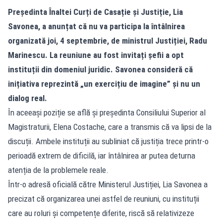
Președinta Înaltei Curți de Casație și Justiție, Lia
Savonea, a anunțat că nu va participa la întâlnirea
organizată joi, 4 septembrie, de ministrul Justiției, Radu
Marinescu. La reuniune au fost invitați șefii a opt
instituții din domeniul juridic. Savonea consideră că
inițiativa reprezintă „un exercițiu de imagine” și nu un
dialog real.
În aceeași poziție se află și președinta Consiliului Superior al
Magistraturii, Elena Costache, care a transmis că va lipsi de la
discuții. Ambele instituții au subliniat că justiția trece printr-o
perioadă extrem de dificilă, iar întâlnirea ar putea deturna
atenția de la problemele reale.
Într-o adresă oficială către Ministerul Justiției, Lia Savonea a
precizat că organizarea unei astfel de reuniuni, cu instituții
care au roluri și competențe diferite, riscă să relativizeze