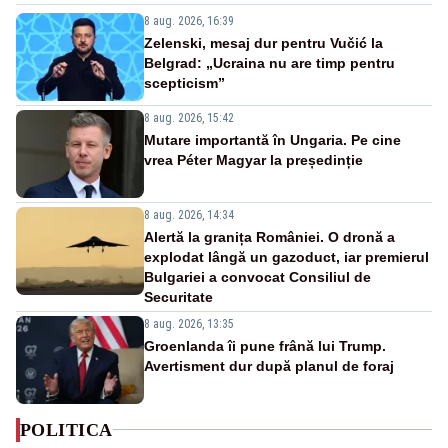
8 aug. 2026, 16:39
Zelenski, mesaj dur pentru Vučić la
Belgrad: „Ucraina nu are timp pentru
scepticism”
8 aug. 2026, 15:42
Mutare importantă în Ungaria. Pe cine
vrea Péter Magyar la președinție
8 aug. 2026, 14:34
Alertă la granița României. O dronă a
explodat lângă un gazoduct, iar premierul
Bulgariei a convocat Consiliul de
Securitate
8 aug. 2026, 13:35
Groenlanda îi pune frână lui Trump.
Avertisment dur după planul de foraj
POLITICA