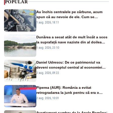
POPULAR
Au închis centralele pe cărbune, acum
spun că au nevoie de ele. Cum se
pasează vina în plină criză energetică
1 aug. 2026, 18:11
Dunărea a secat atât de mult încât a scos
la suprafață nave naziste din al doilea
război mondial
1 aug. 2026, 23:10
Daniel Udrescu: De ce patrimoniul va
deveni conceptul central al economiei
viitoare?
2 aug. 2026, 09:22
Piperea (AUR): România a evitat
retrogradarea la junk pentru că era o
catastrofă pentru bănci și fondurile de
2 aug. 2026, 10:01
pensii
Avertisment sumbru de la Apele Române: