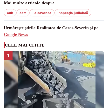
Mai multe articole despre
cub
csm
lia savonea
inspecția judiciară
Urmărește știrile Realitatea de Caras-Severin și pe
Google News
CELE MAI CITITE
1