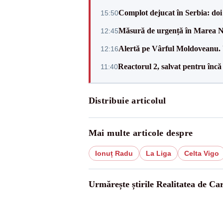
Complot dejucat în Serbia: doi 
15:50
Măsură de urgență în Marea Ne
12:45
Alertă pe Vârful Moldoveanu. U
12:16
Reactorul 2, salvat pentru încă
11:40
Distribuie articolul
Mai multe articole despre
Ionuț Radu
La Liga
Celta Vigo
Urmărește știrile Realitatea de Ca