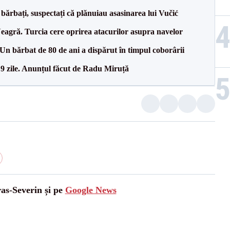
bărbați, suspectați că plănuiau asasinarea lui Vučić
agră. Turcia cere oprirea atacurilor asupra navelor
n bărbat de 80 de ani a dispărut în timpul coborârii
 9 zile. Anunțul făcut de Radu Miruță
ras-Severin și pe
Google News