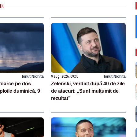
E
Ionuț Nichita
9 aug. 2026, 09:35
Ionuț Nichita
toarce pe dos.
Zelenski, verdict după 40 de zile
loile duminică, 9
de atacuri: „Sunt mulțumit de
rezultat”