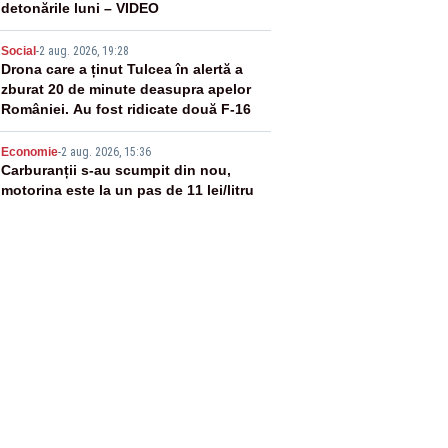
detonările luni – VIDEO
4
Social
-
2 aug. 2026, 19:28
Drona care a ținut Tulcea în alertă a
zburat 20 de minute deasupra apelor
României. Au fost ridicate două F-16
5
Economie
-
2 aug. 2026, 15:36
Carburanții s-au scumpit din nou,
motorina este la un pas de 11 lei/litru