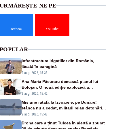
URMĂREȘTE-NE PE
Facebook
YouTube
POPULAR
Infrastructura irigațiilor din România,
lăsată în paragină
2 aug. 2026, 15:38
Ana Maria Păcuraru demască planul lui
Bolojan. O nouă ediție explozivă a
emisiunii „Miza Zilei” la Realitatea PLUS
2 aug. 2026, 15:42
Misiune ratată la Izvoarele, pe Dunăre:
stânca nu a cedat, militarii reiau detonările
luni – VIDEO
2 aug. 2026, 15:48
Drona care a ținut Tulcea în alertă a zburat
20 de minute deasupra apelor României.