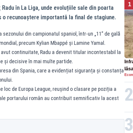
1
Radu în La Liga, unde evoluțiile sale din poarta
s o recunoaștere importantă la final de stagiune.
a sezonului din campionatul spaniol, într-un „11” de gală
i mondial, precum Kylian Mbappé și Lamine Yamal.
vut continuitate, Radu a devenit titular incontestabil la
de și decisive în mai multe partide.
Infr
lăs
presa din Spania, care a evidențiat siguranța și constanța
Econ
nului.
e loc de Europa League, reușind o clasare pe poziția a
ale portarului român au contribuit semnificativ la acest