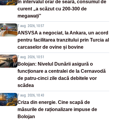
În intervalul orar de seară, consumul de
curent „a scăzut cu 200-300 de
megawați”
7 aug. 2026, 10:57
ANSVSA a negociat, la Ankara, un acord
pentru facilitarea tranzitului prin Turcia al
carcaselor de ovine și bovine
7 aug. 2026, 10:51
Bolojan: Nivelul Dunării asigură o
funcționare a centralei de la Cernavodă
de patru-cinci zile dacă debitele vor
scădea
7 aug. 2026, 10:43
Criza din energie. Cine scapă de
măsurile de raționalizare impuse de
Bolojan