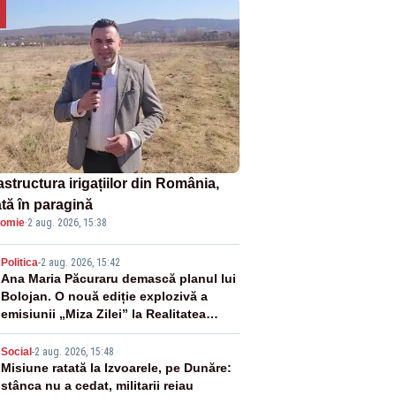
astructura irigațiilor din România,
ată în paragină
omie
·
2 aug. 2026, 15:38
2
Politica
-
2 aug. 2026, 15:42
Ana Maria Păcuraru demască planul lui
Bolojan. O nouă ediție explozivă a
emisiunii „Miza Zilei” la Realitatea
PLUS
3
Social
-
2 aug. 2026, 15:48
Misiune ratată la Izvoarele, pe Dunăre:
stânca nu a cedat, militarii reiau