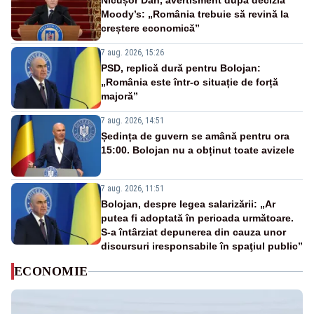
Nicușor Dan, avertisment după decizia
Moody’s: „România trebuie să revină la
creștere economică”
7 aug. 2026, 15:26
PSD, replică dură pentru Bolojan:
„România este într-o situație de forță
majoră”
7 aug. 2026, 14:51
Ședința de guvern se amână pentru ora
15:00. Bolojan nu a obținut toate avizele
7 aug. 2026, 11:51
Bolojan, despre legea salarizării: „Ar
putea fi adoptată în perioada următoare.
S-a întârziat depunerea din cauza unor
discursuri iresponsabile în spaţiul public”
ECONOMIE