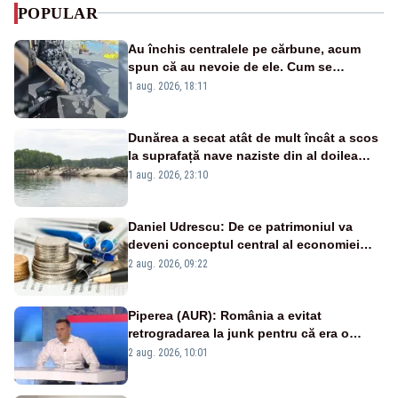
POPULAR
Au închis centralele pe cărbune, acum
spun că au nevoie de ele. Cum se
pasează vina în plină criză energetică
1 aug. 2026, 18:11
Dunărea a secat atât de mult încât a scos
la suprafață nave naziste din al doilea
război mondial
1 aug. 2026, 23:10
Daniel Udrescu: De ce patrimoniul va
deveni conceptul central al economiei
viitoare?
2 aug. 2026, 09:22
Piperea (AUR): România a evitat
retrogradarea la junk pentru că era o
catastrofă pentru bănci și fondurile de
2 aug. 2026, 10:01
pensii