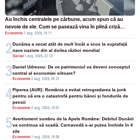
Au închis centralele pe cărbune, acum spun că au
nevoie de ele. Cum se pasează vina în plină criză
Economie
·
1 aug. 2026, 18:11
energetică
2
Dunărea a secat atât de mult încât a scos la suprafață
nave naziste din al doilea război mondial
Social
-
1 aug. 2026, 23:10
3
Daniel Udrescu: De ce patrimoniul va deveni conceptul
central al economiei viitoare?
Economie
-
2 aug. 2026, 09:22
4
Piperea (AUR): România a evitat retrogradarea la junk
pentru că era o catastrofă pentru bănci și fondurile de
pensii
Economie
-
2 aug. 2026, 10:01
5
Avertisment sumbru de la Apele Române: Debitul Dunării
va continua să scadă. Cernavodă s-ar putea închide în 4
zile
Economie
-
1 aug. 2026, 18:08