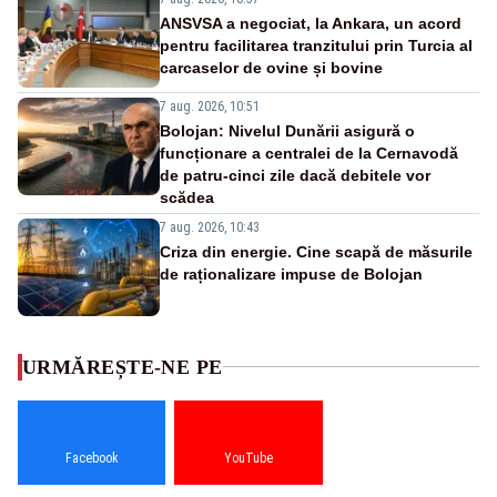
ANSVSA a negociat, la Ankara, un acord
pentru facilitarea tranzitului prin Turcia al
carcaselor de ovine și bovine
7 aug. 2026, 10:51
Bolojan: Nivelul Dunării asigură o
funcționare a centralei de la Cernavodă
de patru-cinci zile dacă debitele vor
scădea
7 aug. 2026, 10:43
Criza din energie. Cine scapă de măsurile
de raționalizare impuse de Bolojan
URMĂREȘTE-NE PE
Facebook
YouTube