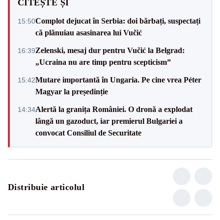
CITEȘTE ȘI
Complot dejucat în Serbia: doi bărbați, suspectați
15:50
că plănuiau asasinarea lui Vučić
Zelenski, mesaj dur pentru Vučić la Belgrad:
16:39
„Ucraina nu are timp pentru scepticism”
Mutare importantă în Ungaria. Pe cine vrea Péter
15:42
Magyar la președinție
Alertă la granița României. O dronă a explodat
14:34
lângă un gazoduct, iar premierul Bulgariei a
convocat Consiliul de Securitate
Distribuie articolul