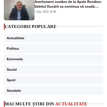
Avertisment sumbru de la Apele Române:
Debitul Dunării va continua să scadă.
Cernavodă s-ar putea închide în 4 zile
1 aug. 2026, 18:08
CATEGORII POPULARE
Actualitate
Politica
Economie
Social
Sport
Sanatate
MAI MULTE ȘTIRI DIN
ACTUALITATE