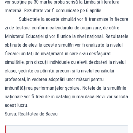
vor susţine pe 30 martie proba scrisă la Limba şi literatura
maternă. Rezultate vor fi comunicate pe 6 aprilie.
Subiectele la aceste simulări vor fi transmise în fiecare
zi de testare, conform calendarului de organizare, de către
Ministerul Educației și vor fi unice la nivel național. Rezultatele
obţinute de elevi la aceste simulări vor fi analizate la nivelul
fiecărei unităţi de învăţământ în care s-au desfăşurat
simulările, prin discuţii individuale cu elevii, dezbateri la nivelul
clasei, şedinţe cu părinţii, precum şi la nivelul consiliului
profesoral, în vederea adoptării unor măsuri pentru
îmbunătăţirea performanţelor şcolare. Notele de la simulările
naționale vor fi trecute în catalog numai dacă elevii vor solicita
acest lucru.
Sursa: Realitatea de Bacau