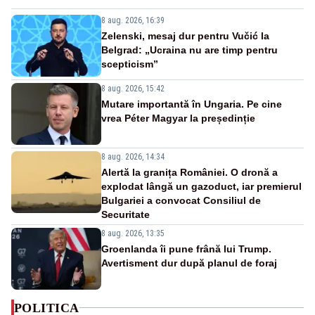
8 aug. 2026, 16:39
Zelenski, mesaj dur pentru Vučić la
Belgrad: „Ucraina nu are timp pentru
scepticism”
8 aug. 2026, 15:42
Mutare importantă în Ungaria. Pe cine
vrea Péter Magyar la președinție
8 aug. 2026, 14:34
Alertă la granița României. O dronă a
explodat lângă un gazoduct, iar premierul
Bulgariei a convocat Consiliul de
Securitate
8 aug. 2026, 13:35
Groenlanda îi pune frână lui Trump.
Avertisment dur după planul de foraj
POLITICA