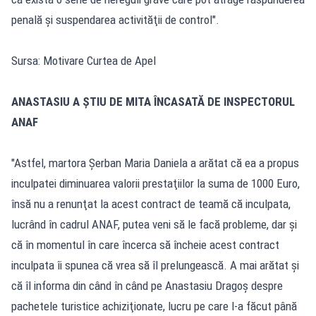
penală şi suspendarea activităţii de control".
Sursa: Motivare Curtea de Apel
ANASTASIU A ȘTIU DE MITA ÎNCASATĂ DE INSPECTORUL
ANAF
"Astfel, martora Şerban Maria Daniela a arătat că ea a propus
inculpatei diminuarea valorii prestaţiilor la suma de 1000 Euro,
însă nu a renunţat la acest contract de teamă că inculpata,
lucrând în cadrul ANAF, putea veni să le facă probleme, dar şi
că în momentul în care încerca să încheie acest contract
inculpata îi spunea că vrea să îl prelungească. A mai arătat şi
că îl informa din când în când pe Anastasiu Dragoş despre
pachetele turistice achiziţionate, lucru pe care l-a făcut până