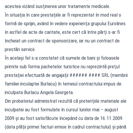
acestea vizând susţinerea unor tratamente medicale.
În situaţia în care prestaţiile ar fi reprezentat în mod real o
formă de sprijin, având în vedere experienţa grupului Eurolines
în astfel de acte de caritate, este cert că între părţi s-ar fi
încheiat un contract de sponsorizare, iar nu un contract de
prestări servicii.
În acelaşi fel s-a constatat că sumele de bani şi foloasele
primite sub forma pachetelor turistice nu reprezintă preţul
prestaţiei efectuată de angajaţii ###### #### SRL (membrii
familiei inculaptei Burlacu) în temeiul contractului impus de
inculpata Burlacu Angela Georgeta.
Din probatoriul administrat rezultă că pretenţiile materiale ale
inculpatei au fost formulate în cursul lunilor mai – august
2009 şi au fost satisfăcute începând cu data de 16.11.2009
(data plăţii primei facturi emise în cadrul contractului) şi până