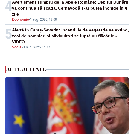
4
Avertisment sumbru de la Apele Române: Debitul Dunării
va continua să scadă. Cernavodă s-ar putea închide în 4
zile
Economie
-
1 aug. 2026, 18:08
5
Alertă în Caraș-Severin: incendiile de vegetație se extind,
zeci de pompieri și silvicultori se luptă cu flăcările -
VIDEO
Social
-
1 aug. 2026, 12:44
ACTUALITATE