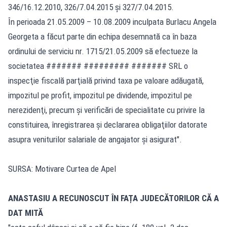
346/16.12.2010, 326/7.04.2015 şi 327/7.04.2015.
În perioada 21.05.2009 – 10.08.2009 inculpata Burlacu Angela
Georgeta a făcut parte din echipa desemnată ca în baza
ordinului de serviciu nr. 1715/21.05.2009 să efectueze la
societatea ####### ######### ####### SRL o
inspecţie fiscală parţială privind taxa pe valoare adăugată,
impozitul pe profit, impozitul pe dividende, impozitul pe
nerezidenţi, precum şi verificări de specialitate cu privire la
constituirea, înregistrarea şi declararea obligaţiilor datorate
asupra veniturilor salariale de angajator şi asigurat".
SURSA: Motivare Curtea de Apel
ANASTASIU A RECUNOSCUT ÎN FAȚA JUDECĂTORILOR CĂ A
DAT MITĂ