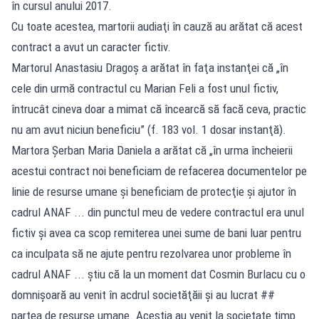
în cursul anului 2017.
Cu toate acestea, martorii audiaţi în cauză au arătat că acest
contract a avut un caracter fictiv.
Martorul Anastasiu Dragoş a arătat în faţa instanţei că „în
cele din urmă contractul cu Marian Feli a fost unul fictiv,
întrucât cineva doar a mimat că încearcă să facă ceva, practic
nu am avut niciun beneficiu” (f. 183 vol. 1 dosar instanţă).
Martora Şerban Maria Daniela a arătat că „în urma încheierii
acestui contract noi beneficiam de refacerea documentelor pe
linie de resurse umane şi beneficiam de protecţie şi ajutor în
cadrul ANAF ... din punctul meu de vedere contractul era unul
fictiv şi avea ca scop remiterea unei sume de bani luar pentru
ca inculpata să ne ajute pentru rezolvarea unor probleme în
cadrul ANAF ... ştiu că la un moment dat Cosmin Burlacu cu o
domnişoară au venit în acdrul societăţăii şi au lucrat ##
partea de resurse umane. Aceştia au venit la societate timp