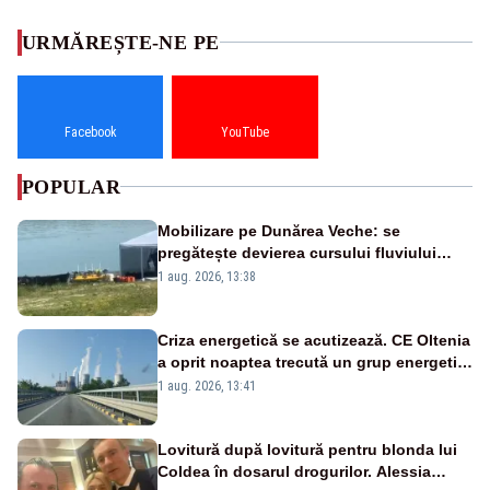
URMĂREȘTE-NE PE
Facebook
YouTube
POPULAR
Mobilizare pe Dunărea Veche: se
pregătește devierea cursului fluviului
către Cernavodă – VIDEO
1 aug. 2026, 13:38
Criza energetică se acutizează. CE Oltenia
a oprit noaptea trecută un grup energetic
de la Rovinari
1 aug. 2026, 13:41
Lovitură după lovitură pentru blonda lui
Coldea în dosarul drogurilor. Alessia