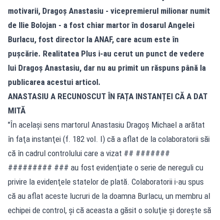
motivarii,
Dragoș Anastasiu
- vicepremierul milionar numit
de Ilie Bolojan - a fost chiar martor în dosarul Angelei
Burlacu, fost director la ANAF, care acum este în
pușcărie. Realitatea Plus i-au cerut un punct de vedere
lui
Dragoș Anastasiu
, dar nu au primit un răspuns până la
publicarea acestui articol.
ANASTASIU A RECUNOSCUT ÎN FAȚA INSTANȚEI CĂ A DAT
MITĂ
"În acelaşi sens martorul Anastasiu Dragoş Michael a arătat
în faţa instanţei (f. 182 vol. I) că a aflat de la colaboratorii săi
că în cadrul controlului care a vizat ## #######
######### ### au fost evidenţiate o serie de nereguli cu
privire la evidenţele statelor de plată. Colaboratorii i-au spus
că au aflat aceste lucruri de la doamna Burlacu, un membru al
echipei de control, şi că aceasta a găsit o soluţie şi doreşte să