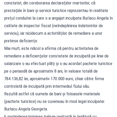
constatat, din coroborarea declaraţiilor martorilor, că
prestaţiile în bani şi servicii turistice reprezentau în realitate
preţul conduitei la care s-a angajat inculpata Burlacu Angela în
calitate de inspector fiscal (neîndeplinirea îndatoririlor de
serviciu), iar nicidecum a activităţilor de remediere a unor
pretinse deficienţe.
Mai mult, este ridicol a afirma că pentru activitatea de
remediere a deficienţelor constatate de inculpată pe linie de
salarizare s-au efectuat plăţi şi s-au acordat pachete turistice
pe o periaodă de aproximativ 8 ani, în valoare totală de
784.136,82 lei, aproximativ 170.000 euro, chiar către firma
controlată de inculpată prin intermediul fiului său.
Rezultă astfel că sumele de bani şi foloasele materiale
(pachete turistice) nu se cuveneau în mod legal inculpatei
Burlacu Angela Georgeta.
b.pretinderea/primirea trebuie realizată în legătură cu