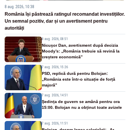
8 aug. 2026, 10:38
România își păstrează ratingul recomandat investițiilor.
Un semnal pozitiv, dar și un avertisment pentru
autorități
8 aug. 2026, 08:51
Nicușor Dan, avertisment după decizia
Moody’s: „România trebuie să revină la
creștere economică”
7 aug. 2026, 15:26
PSD, replică dură pentru Bolojan:
„România este într-o situație de forță
majoră”
7 aug. 2026, 14:51
Ședința de guvern se amână pentru ora
15:00. Bolojan nu a obținut toate avizele
7 aug. 2026, 11:51
Bolojan, despre legea salarizării: „Ar