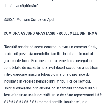
de câteva săptămâni".
SURSA: Motivare Curtea de Apel
CUM ȘI-A ASCUNS ANASTASIU PROBLEMELE DIN FIRMĂ
"Rezultă aşadar că acest contract a avut un caracter fictiv,
astfel că prezenţa membrilor familiei inculpatei în cadrul
grupului de firme Eurolines pentru remedierea neregulilor
constatate de aceasta nu a avut decât scopul de a justifica
într-o oarecare măsură foloasele materiale pretinse de
inculpată în vederea neîndeplinirii atribuţiilor de serviciu.
Chiar şi admiţând, prin absurd, că în temeiul contractului au
fost efectuate unele activităţi utile de către reprezentanţii ##
###### #### ### (membrii familiei inculpatei), s-a