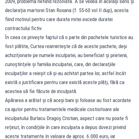
2009, problema nefiind rezolvată. A se vedea în acelaşi sens şi
declaraţia martorei Stan Roxana (f. 55-60 vol II dup), acesta
fiind motivul pentru care durata mitei excede duratei
contractului fictiv.
În ceea ce priveşte faptul că o parte din pachetele turistice au
fost plătite, Curtea reaminteşte că de aceste pachete, deşi
achiziţionate pe numele inculpatei, au beneficiat şi prietenii,
cunoştinţele şi familia inculpatei, care, din declaraţiile
inculpaţilor a reieşit că şi-au achitat partea lor, astfel încât
există o justificare pentru care există aceste plăţi, fără ca
acestea să fie făcute de inculpată.
Apărarea a arătat şi că aceşi bani şi foloase au fost acordate
ca ajutor pentru tratamentele medicale costisitoare ale
inculpatului Burlacu Dragoş Cristian, aspect care nu poate fi
reţinut, în condiţiile în care inculpata a depus dovezi privind
aceste tratamente în valoare de aprox. 6.000 euro, iar