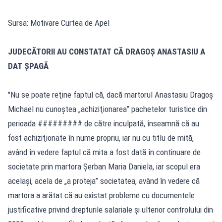
Sursa: Motivare Curtea de Apel
JUDECĂTORII AU CONSTATAT CĂ DRAGOȘ ANASTASIU A
DAT ȘPAGĂ
"Nu se poate reţine faptul că, dacă martorul Anastasiu Dragoş
Michael nu cunoştea „achiziţionarea” pachetelor turistice din
perioada ######### de către inculpată, înseamnă că au
fost achiziţionate în nume propriu, iar nu cu titlu de mită,
având în vedere faptul că mita a fost dată în continuare de
societate prin martora Şerban Maria Daniela, iar scopul era
acelaşi, acela de „a proteja” societatea, având în vedere că
martora a arătat că au existat probleme cu documentele
justificative privind drepturile salariale şi ulterior controlului din