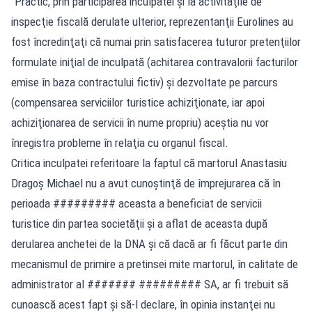
"Practic, prin participarea inculpatei şi la activităţile de
inspecţie fiscală derulate ulterior, reprezentanţii Eurolines au
fost încredinţaţi că numai prin satisfacerea tuturor pretenţiilor
formulate iniţial de inculpată (achitarea contravalorii facturilor
emise în baza contractului fictiv) şi dezvoltate pe parcurs
(compensarea serviciilor turistice achiziţionate, iar apoi
achiziţionarea de servicii în nume propriu) aceştia nu vor
înregistra probleme în relaţia cu organul fiscal.
Critica inculpatei referitoare la faptul că martorul Anastasiu
Dragoş Michael nu a avut cunoştinţă de împrejurarea că în
perioada ######### aceasta a beneficiat de servicii
turistice din partea societăţii şi a aflat de aceasta după
derularea anchetei de la DNA şi că dacă ar fi făcut parte din
mecanismul de primire a pretinsei mite martorul, în calitate de
administrator al ####### ######### SA, ar fi trebuit să
cunoască acest fapt şi să-l declare, în opinia instanţei nu