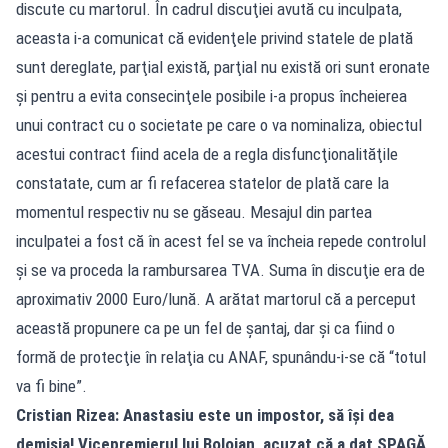
discute cu martorul. În cadrul discuţiei avută cu inculpata,
aceasta i-a comunicat că evidenţele privind statele de plată
sunt dereglate, parţial există, parţial nu există ori sunt eronate
şi pentru a evita consecinţele posibile i-a propus încheierea
unui contract cu o societate pe care o va nominaliza, obiectul
acestui contract fiind acela de a regla disfuncţionalităţile
constatate, cum ar fi refacerea statelor de plată care la
momentul respectiv nu se găseau. Mesajul din partea
inculpatei a fost că în acest fel se va încheia repede controlul
şi se va proceda la rambursarea TVA. Suma în discuţie era de
aproximativ 2000 Euro/lună. A arătat martorul că a perceput
această propunere ca pe un fel de şantaj, dar şi ca fiind o
formă de protecţie în relaţia cu ANAF, spunându-i-se că “totul
va fi bine”.
Cristian Rizea: Anastasiu este un impostor, să își dea
demisia! Vicepremierul lui Bolojan, acuzat că a dat ȘPAGĂ