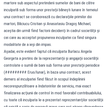
martore sub aspectul pretinderii sumelor de bani de către
inculpată sub forma unor prestaţii băneşti lunare în temeiul
unui contract se coroborează cu declaraţiile primilor doi
martori, Băciucu Cristian şi Anasatasiu Dragoş Michael,
aceştia din urmă fiind factorii decidenţi în cadrul societăţii şi
cei care au acceptat propunerea inculpatei ca fiind singura
modalitate de a ieşi din impas.
Aşadar, este evident faptul că inculpata Burlacu Angela
Georgeta a pretins de la reprezentanţii şi angajaţii societăţii
controlate o sumă de bani sub forma unor prestaţii periodice
(######### Eruo/lunar), în baza unui contract, acest
demers al inculpatei fiind făcut în scopul îndeplinirii
necorespunzătoare a îndatoririlor de serviciu, mai exact
finalizarea acţiunii de control în mod favorabil contribuabilului,
cu toate că inculpata le-a prezentat reprezentanţilor societăţii
că există o serie de nereguli grave care pot atrage răspunderea