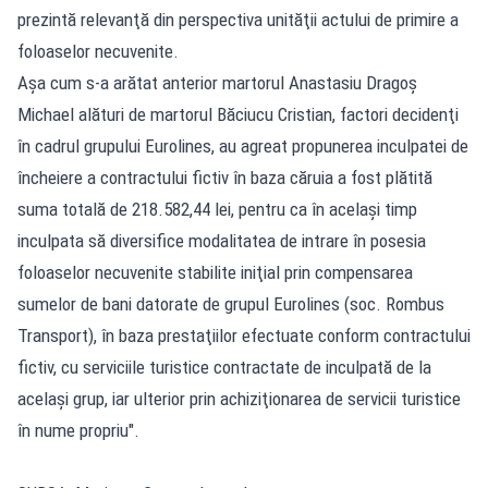
prezintă relevanţă din perspectiva unităţii actului de primire a
foloaselor necuvenite.
Aşa cum s-a arătat anterior martorul Anastasiu Dragoş
Michael alături de martorul Băciucu Cristian, factori decidenţi
în cadrul grupului Eurolines, au agreat propunerea inculpatei de
încheiere a contractului fictiv în baza căruia a fost plătită
suma totală de 218.582,44 lei, pentru ca în acelaşi timp
inculpata să diversifice modalitatea de intrare în posesia
foloaselor necuvenite stabilite iniţial prin compensarea
sumelor de bani datorate de grupul Eurolines (soc. Rombus
Transport), în baza prestaţiilor efectuate conform contractului
fictiv, cu serviciile turistice contractate de inculpată de la
acelaşi grup, iar ulterior prin achiziţionarea de servicii turistice
în nume propriu".