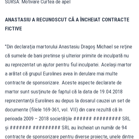
SURSA: Motivare Curtea de apel
ANASTASIU A RECUNOSCUT CĂ A ÎNCHEIAT CONTRACTE
FICTIVE
"Din declaraţia martorului Anastasiu Dragoş Michael se reţine
că sumele de bani pretinse şi ulterior primite de inculpată nu
au reprezentat un ajutor pentru fiul inculpatei. Acelaşi martor
a arătat că grupul Eurolines avea în derulare mai multe
contracte de sponsorizare. Aceste aspecte declarate de
martor sunt susţinute de faptul că la data de 19.04.2018
reprezentanţii Eurolines au depus la dosarul cauzei un set de
documente (filele 169-361, vol. VII) din care rezultă că în
perioada 2009 – 2018 societăţile ###### ######### SRL
şi ####### ######### SRL au încheiat un număr de 94
contracte de sponsorizare pentru diverse proiecte, unele dintre