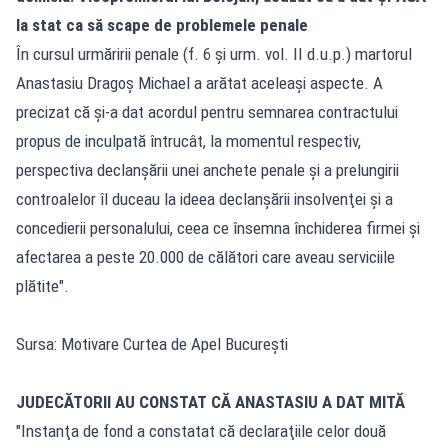
la stat ca să scape de problemele penale
În cursul urmăririi penale (f. 6 şi urm. vol. II d.u.p.) martorul
Anastasiu Dragoş Michael a arătat aceleaşi aspecte. A
precizat că şi-a dat acordul pentru semnarea contractului
propus de inculpată întrucât, la momentul respectiv,
perspectiva declanşării unei anchete penale şi a prelungirii
controalelor îl duceau la ideea declanşării insolvenţei şi a
concedierii personalului, ceea ce însemna închiderea firmei şi
afectarea a peste 20.000 de călători care aveau serviciile
plătite".
Sursa: Motivare Curtea de Apel București
JUDECĂTORII AU CONSTAT CĂ ANASTASIU A DAT MITĂ
"Instanţa de fond a constatat că declaraţiile celor două