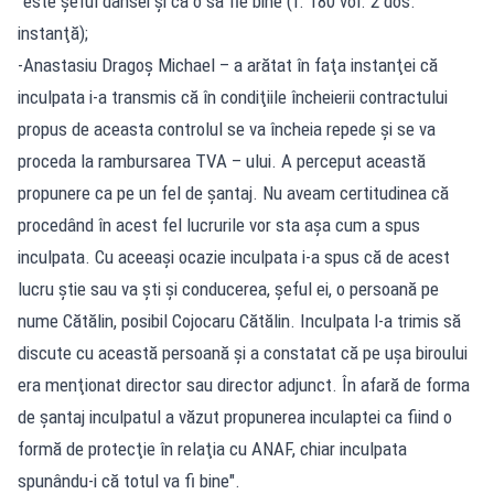
"este şeful dânsei şi că o să fie bine (f. 180 vol. 2 dos.
instanţă);
-Anastasiu Dragoş Michael – a arătat în faţa instanţei că
inculpata i-a transmis că în condiţiile încheierii contractului
propus de aceasta controlul se va încheia repede şi se va
proceda la rambursarea TVA – ului. A perceput această
propunere ca pe un fel de şantaj. Nu aveam certitudinea că
procedând în acest fel lucrurile vor sta aşa cum a spus
inculpata. Cu aceeaşi ocazie inculpata i-a spus că de acest
lucru ştie sau va şti şi conducerea, şeful ei, o persoană pe
nume Cătălin, posibil Cojocaru Cătălin. Inculpata l-a trimis să
discute cu această persoană şi a constatat că pe uşa biroului
era menţionat director sau director adjunct. În afară de forma
de şantaj inculpatul a văzut propunerea inculaptei ca fiind o
formă de protecţie în relaţia cu ANAF, chiar inculpata
spunându-i că totul va fi bine".