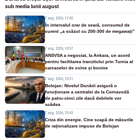
sub media lunii august
7 aug. 2026, 13:02
În intervalul orar de seară, consumul de
curent „a scăzut cu 200-300 de megawați”
7 aug. 2026, 10:57
ANSVSA a negociat, la Ankara, un acord
pentru facilitarea tranzitului prin Turcia al
carcaselor de ovine și bovine
7 aug. 2026, 10:51
Bolojan: Nivelul Dunării asigură o
funcționare a centralei de la Cernavodă
de patru-cinci zile dacă debitele vor
scădea
7 aug. 2026, 10:43
Criza din energie. Cine scapă de măsurile
de raționalizare impuse de Bolojan