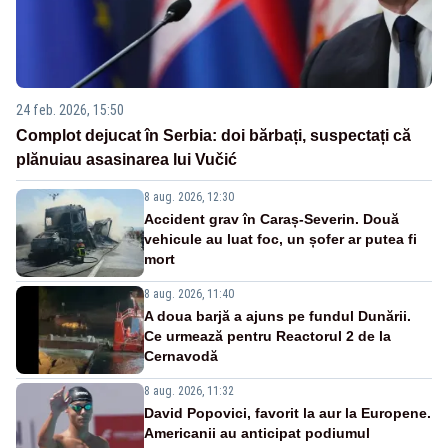
24 feb. 2026, 15:50
Complot dejucat în Serbia: doi bărbați, suspectați că
plănuiau asasinarea lui Vučić
8 aug. 2026, 12:30
Accident grav în Caraș-Severin. Două
vehicule au luat foc, un șofer ar putea fi
mort
8 aug. 2026, 11:40
A doua barjă a ajuns pe fundul Dunării.
Ce urmează pentru Reactorul 2 de la
Cernavodă
8 aug. 2026, 11:32
David Popovici, favorit la aur la Europene.
Americanii au anticipat podiumul