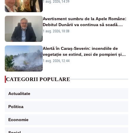
Păcuraru explică decizia magistraților
1 aug. 2026, 14:39
Avertisment sumbru de la Apele Române:
Debitul Dunării va continua să scadă.
Cernavodă s-ar putea închide în 4 zile
1 aug. 2026, 18:08
Alertă în Caraș-Severin: incendiile de
vegetație se extind, zeci de pompieri și
silvicultori se luptă cu flăcările - VIDEO
1 aug. 2026, 12:44
CATEGORII POPULARE
Actualitate
Politica
Economie
Social