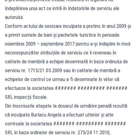
îndeplinirea unui act ce intră în îndatoririle de serviciu ale
autorului.
Conform actului de sesizare inculpata a pretins în anul 2009 şi
a primit sumele de bani şi pachetele turistice în perioada
noiembrie 2009 – septembrie 2017 pentru a-şi îndeplini în mod
necorespunzător atribuţiile de serviciu ce îi reveneau în
calitate de membră a echipei desemnată în baza ordinului de
serviciu nr. 1715/21.05.2009 sau în calitate de membră a
echipelor de control ce urmau a fi desemnate în viitor să
efectueze la societatea ####### ######### #######
SRL inspecţii fiscale.
Din înscrisurile ataşate la dosarul de urmărire penală rezultă
că inculpata Burlacu Angela a efectuat ulterior şi alte
controale la societatea ####### ######### #######
SRL în baza ordinelor de serviciu nr. 275/24.11.2010,