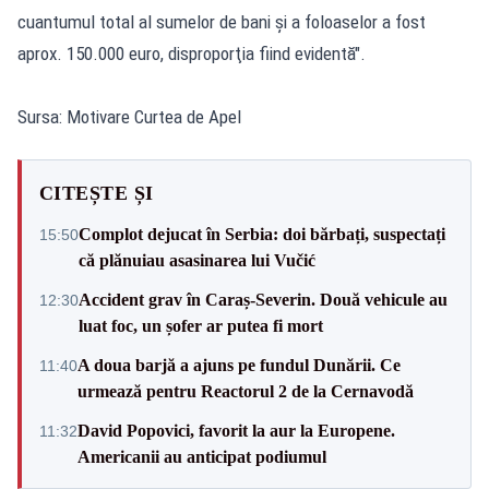
cuantumul total al sumelor de bani şi a foloaselor a fost
aprox. 150.000 euro, disproporţia fiind evidentă".
Sursa: Motivare Curtea de Apel
CITEȘTE ȘI
Complot dejucat în Serbia: doi bărbați, suspectați
15:50
că plănuiau asasinarea lui Vučić
Accident grav în Caraș-Severin. Două vehicule au
12:30
luat foc, un șofer ar putea fi mort
A doua barjă a ajuns pe fundul Dunării. Ce
11:40
urmează pentru Reactorul 2 de la Cernavodă
David Popovici, favorit la aur la Europene.
11:32
Americanii au anticipat podiumul