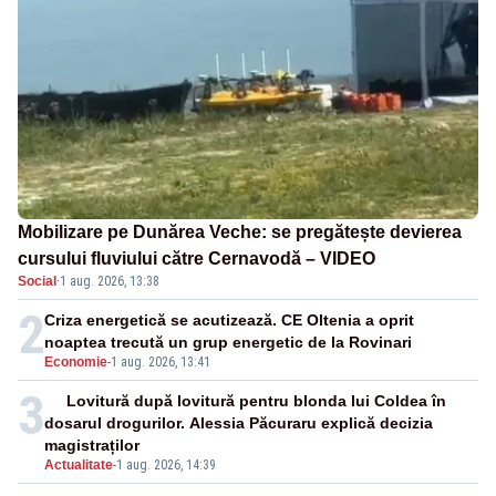
Mobilizare pe Dunărea Veche: se pregătește devierea
cursului fluviului către Cernavodă – VIDEO
Social
·
1 aug. 2026, 13:38
2
Criza energetică se acutizează. CE Oltenia a oprit
noaptea trecută un grup energetic de la Rovinari
Economie
-
1 aug. 2026, 13:41
3
Lovitură după lovitură pentru blonda lui Coldea în
dosarul drogurilor. Alessia Păcuraru explică decizia
magistraților
Actualitate
-
1 aug. 2026, 14:39