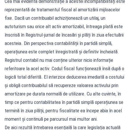
Cea mai evidentă demonstrație a acestei incompatibilități este
reprezentată de tratamentul fiscal al amortizării mijloacelor
fixe. Dacă un contribuabil achiziționează un utilaj, un
autoturism sau orice alt activ amortizabil, întreaga plată este
înscrisă în Registrul-jurnal de încasări și plăți în ziua efectuării
acesteia. Din perspectiva contabilității în partidă simplă,
operațiunea este complet înregistrată și definitiv încheiată.
Registrul contabil nu mai conține ulterior nicio informație
referitoare la acel activ. Codul fiscal funcționează însă după o
logică total diferită. El interzice deducerea imediată a costului
și obligă contribuabilul să recupereze valoarea activului prin
amortizare pe durata normală de utilizare. Cu alte cuvinte, în
timp ce pentru contabilitatea în partidă simplă operațiunea se
termină în ziua plății, pentru fiscalitate ea începe abia în acel
moment și continuă pe parcursul mai multor ani.
De aici rezultă întrebarea esențială la care legislația actuală