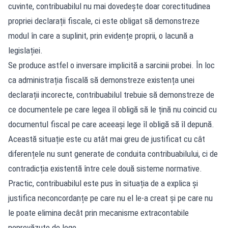
cuvinte, contribuabilul nu mai dovedește doar corectitudinea
propriei declarații fiscale, ci este obligat să demonstreze
modul în care a suplinit, prin evidențe proprii, o lacună a
legislației.
Se produce astfel o inversare implicită a sarcinii probei. În loc
ca administrația fiscală să demonstreze existența unei
declarații incorecte, contribuabilul trebuie să demonstreze de
ce documentele pe care legea îl obligă să le țină nu coincid cu
documentul fiscal pe care aceeași lege îl obligă să îl depună.
Această situație este cu atât mai greu de justificat cu cât
diferențele nu sunt generate de conduita contribuabilului, ci de
contradicția existentă între cele două sisteme normative.
Practic, contribuabilul este pus în situația de a explica și
justifica neconcordanțe pe care nu el le-a creat și pe care nu
le poate elimina decât prin mecanisme extracontabile
neprevăzute de lege.