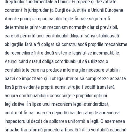
drepturilor fundamentale a Uniunii Europene și dezvoltate
constant în jurisprudența Curții de Justiție a Uniunii Europene.
Aceste principii impun ca obligațiile fiscale să poată fi
determinate printr-un mecanism normativ clar și previzibil,
care să permită unui contribuabil diligent să își stabilească
obligațiile fără a fi obligat să construiască propriile mecanisme
de reconciliere între două sisteme legislative incompatibile.
Atunci când statul obligă contribuabilul să utilizeze o
contabilitate care nu produce informațiile necesare stabilirii
bazei de impozitare și îl obligă ulterior să completeze această
lipsă prin evidențe proprii, administrația fiscală transferă
asupra contribuabilului consecințele propriilor opțiuni
legislative. În lipsa unui mecanism legal standardizat,
controlul fiscal riscă să depindă mai degrabă de aprecierea
inspectorului decât de aplicarea uniformă a legii. O asemenea
situație transformă procedura fiscală într-o veritabilă capcană