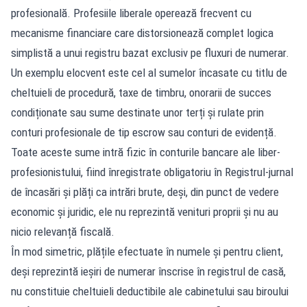
profesională. Profesiile liberale operează frecvent cu
mecanisme financiare care distorsionează complet logica
simplistă a unui registru bazat exclusiv pe fluxuri de numerar.
Un exemplu elocvent este cel al sumelor încasate cu titlu de
cheltuieli de procedură, taxe de timbru, onorarii de succes
condiționate sau sume destinate unor terți și rulate prin
conturi profesionale de tip escrow sau conturi de evidență.
Toate aceste sume intră fizic în conturile bancare ale liber-
profesionistului, fiind înregistrate obligatoriu în Registrul-jurnal
de încasări și plăți ca intrări brute, deși, din punct de vedere
economic și juridic, ele nu reprezintă venituri proprii și nu au
nicio relevanță fiscală.
În mod simetric, plățile efectuate în numele și pentru client,
deși reprezintă ieșiri de numerar înscrise în registrul de casă,
nu constituie cheltuieli deductibile ale cabinetului sau biroului