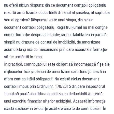
nu oferă niciun răspuns: din ce document contabil obligatoriu
rezultă amortizarea deductibilă din anul al șaselea, al șaptelea
sau al optulea? Răspunsul este unul singur, din niciun
document contabil obligatoriu. Registrul-jurnal nu mai conține
nicio informație despre acel activ, iar contabilitatea în partidă
simplă nu dispune de conturi de imobilizări, de amortizare
acumulată și nici de mecanisme prin care această informație
să fie urmărită în timp.
În practică, contribuabilul este obligat să întocmească fișe ale
mijloacelor fixe și planuri de amortizare care funcționează în
afara contabilității obligatorii. Nu există niciun document
contabil impus prin Ordinul nr. 170/2015 din care inspectorul
fiscal să poată identifica amortizarea deductibilă aferentă
unui exercițiu financiar ulterior achiziției. Această informație
există exclusiv în evidențe auxiliare create de contribuabil. În