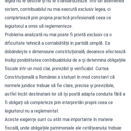
legea nu le descrie și nu le standardizează. Într-un asemenea
sistem, contribuabilul nu mai execută exclusiv legea, ci
completează prin propria practică profesională ceea ce
legiuitorul a omis să reglementeze.
Problema analizată nu mai poate fi privită exclusiv ca o
dificultate tehnică a contabilității în partidă simplă. Ea
dobândește o dimensiune constituțională, deoarece afectează
însăși posibilitatea contribuabilului de a-și determina obligațiile
fiscale într-un mod clar, previzibil și verificabil. Curtea
Constituțională a României a statuat în mod constant că
normele juridice trebuie să fie clare, precise și previzibile,
astfel încât destinatarii lor să își poată adapta conduita fără a
fi obligați să completeze prin interpretări proprii ceea ce
legiuitorul nu a reglementat.
Aceste exigențe sunt cu atât mai importante în materie
fiscală, unde obligațiile patrimoniale ale cetățeanului trebuie