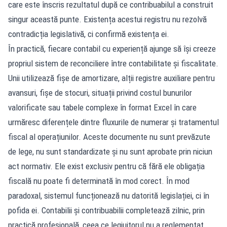
care este înscris rezultatul după ce contribuabilul a construit
singur această punte. Existența acestui registru nu rezolvă
contradicția legislativă, ci confirmă existența ei.
În practică, fiecare contabil cu experiență ajunge să își creeze
propriul sistem de reconciliere între contabilitate și fiscalitate.
Unii utilizează fișe de amortizare, alții registre auxiliare pentru
avansuri, fișe de stocuri, situații privind costul bunurilor
valorificate sau tabele complexe în format Excel în care
urmăresc diferențele dintre fluxurile de numerar și tratamentul
fiscal al operațiunilor. Aceste documente nu sunt prevăzute
de lege, nu sunt standardizate și nu sunt aprobate prin niciun
act normativ. Ele exist exclusiv pentru că fără ele obligația
fiscală nu poate fi determinată în mod corect. În mod
paradoxal, sistemul funcționează nu datorită legislației, ci în
pofida ei. Contabilii și contribuabilii completează zilnic, prin
practică profesională, ceea ce legiuitorul nu a reglementat.