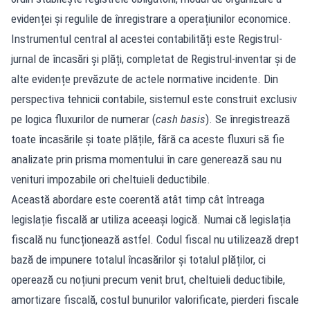
evidenței și regulile de înregistrare a operațiunilor economice.
Instrumentul central al acestei contabilități este Registrul-
jurnal de încasări și plăți, completat de Registrul-inventar și de
alte evidențe prevăzute de actele normative incidente. Din
perspectiva tehnicii contabile, sistemul este construit exclusiv
pe logica fluxurilor de numerar (
cash basis
). Se înregistrează
toate încasările și toate plățile, fără ca aceste fluxuri să fie
analizate prin prisma momentului în care generează sau nu
venituri impozabile ori cheltuieli deductibile.
Această abordare este coerentă atât timp cât întreaga
legislație fiscală ar utiliza aceeași logică. Numai că legislația
fiscală nu funcționează astfel. Codul fiscal nu utilizează drept
bază de impunere totalul încasărilor și totalul plăților, ci
operează cu noțiuni precum venit brut, cheltuieli deductibile,
amortizare fiscală, costul bunurilor valorificate, pierderi fiscale