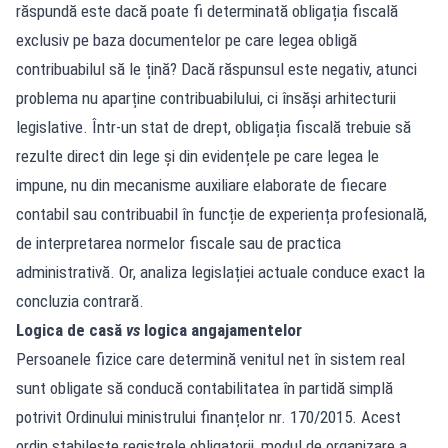
răspundă este dacă poate fi determinată obligația fiscală
exclusiv pe baza documentelor pe care legea obligă
contribuabilul să le țină? Dacă răspunsul este negativ, atunci
problema nu aparține contribuabilului, ci însăși arhitecturii
legislative. Într-un stat de drept, obligația fiscală trebuie să
rezulte direct din lege și din evidențele pe care legea le
impune, nu din mecanisme auxiliare elaborate de fiecare
contabil sau contribuabil în funcție de experiența profesională,
de interpretarea normelor fiscale sau de practica
administrativă. Or, analiza legislației actuale conduce exact la
concluzia contrară.
Logica de casă
vs
logica angajamentelor
Persoanele fizice care determină venitul net în sistem real
sunt obligate să conducă contabilitatea în partidă simplă
potrivit Ordinului ministrului finanțelor nr. 170/2015. Acest
ordin stabilește registrele obligatorii, modul de organizare a