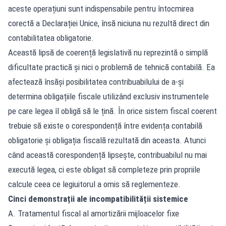
aceste operațiuni sunt indispensabile pentru întocmirea
corectă a Declarației Unice, însă niciuna nu rezultă direct din
contabilitatea obligatorie.
Această lipsă de coerență legislativă nu reprezintă o simplă
dificultate practică și nici o problemă de tehnică contabilă. Ea
afectează însăși posibilitatea contribuabilului de a-și
determina obligațiile fiscale utilizând exclusiv instrumentele
pe care legea îl obligă să le țină. În orice sistem fiscal coerent
trebuie să existe o corespondență între evidența contabilă
obligatorie și obligația fiscală rezultată din aceasta. Atunci
când această corespondență lipsește, contribuabilul nu mai
execută legea, ci este obligat să completeze prin propriile
calcule ceea ce legiuitorul a omis să reglementeze.
Cinci demonstrații ale incompatibilității sistemice
A. Tratamentul fiscal al amortizării mijloacelor fixe