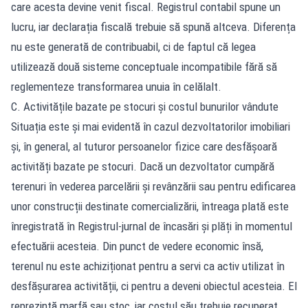
care acesta devine venit fiscal. Registrul contabil spune un
lucru, iar declarația fiscală trebuie să spună altceva. Diferența
nu este generată de contribuabil, ci de faptul că legea
utilizează două sisteme conceptuale incompatibile fără să
reglementeze transformarea unuia în celălalt.
C. Activitățile bazate pe stocuri și costul bunurilor vândute
Situația este și mai evidentă în cazul dezvoltatorilor imobiliari
și, în general, al tuturor persoanelor fizice care desfășoară
activități bazate pe stocuri. Dacă un dezvoltator cumpără
terenuri în vederea parcelării și revânzării sau pentru edificarea
unor construcții destinate comercializării, întreaga plată este
înregistrată în Registrul-jurnal de încasări și plăți în momentul
efectuării acesteia. Din punct de vedere economic însă,
terenul nu este achiziționat pentru a servi ca activ utilizat în
desfășurarea activității, ci pentru a deveni obiectul acesteia. El
reprezintă marfă sau stoc, iar costul său trebuie recuperat