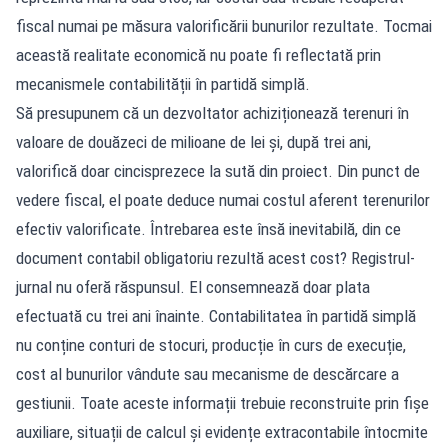
fiscal numai pe măsura valorificării bunurilor rezultate. Tocmai
această realitate economică nu poate fi reflectată prin
mecanismele contabilității în partidă simplă.
Să presupunem că un dezvoltator achiziționează terenuri în
valoare de douăzeci de milioane de lei și, după trei ani,
valorifică doar cincisprezece la sută din proiect. Din punct de
vedere fiscal, el poate deduce numai costul aferent terenurilor
efectiv valorificate. Întrebarea este însă inevitabilă, din ce
document contabil obligatoriu rezultă acest cost? Registrul-
jurnal nu oferă răspunsul. El consemnează doar plata
efectuată cu trei ani înainte. Contabilitatea în partidă simplă
nu conține conturi de stocuri, producție în curs de execuție,
cost al bunurilor vândute sau mecanisme de descărcare a
gestiunii. Toate aceste informații trebuie reconstruite prin fișe
auxiliare, situații de calcul și evidențe extracontabile întocmite