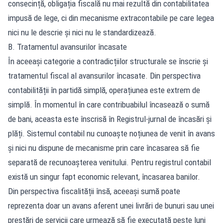
consecință, obligația fiscală nu mai rezultă din contabilitatea
impusă de lege, ci din mecanisme extracontabile pe care legea
nici nu le descrie și nici nu le standardizează.
B. Tratamentul avansurilor încasate
În aceeași categorie a contradicțiilor structurale se înscrie și
tratamentul fiscal al avansurilor încasate. Din perspectiva
contabilității în partidă simplă, operațiunea este extrem de
simplă. În momentul în care contribuabilul încasează o sumă
de bani, aceasta este înscrisă în Registrul-jurnal de încasări și
plăți. Sistemul contabil nu cunoaște noțiunea de venit în avans
și nici nu dispune de mecanisme prin care încasarea să fie
separată de recunoașterea venitului. Pentru registrul contabil
există un singur fapt economic relevant, încasarea banilor.
Din perspectiva fiscalității însă, aceeași sumă poate
reprezenta doar un avans aferent unei livrări de bunuri sau unei
prestări de servicii care urmează să fie executată peste luni