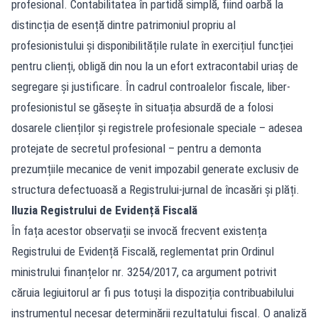
profesional. Contabilitatea în partidă simplă, fiind oarbă la
distincția de esență dintre patrimoniul propriu al
profesionistului și disponibilitățile rulate în exercițiul funcției
pentru clienți, obligă din nou la un efort extracontabil uriaș de
segregare și justificare. În cadrul controalelor fiscale, liber-
profesionistul se găsește în situația absurdă de a folosi
dosarele clienților și registrele profesionale speciale – adesea
protejate de secretul profesional – pentru a demonta
prezumțiile mecanice de venit impozabil generate exclusiv de
structura defectuoasă a Registrului-jurnal de încasări și plăți.
Iluzia Registrului de Evidență Fiscală
În fața acestor observații se invocă frecvent existența
Registrului de Evidență Fiscală, reglementat prin Ordinul
ministrului finanțelor nr. 3254/2017, ca argument potrivit
căruia legiuitorul ar fi pus totuși la dispoziția contribuabilului
instrumentul necesar determinării rezultatului fiscal. O analiză