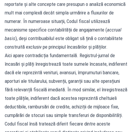
reportate și alte concepte care presupun o analiză economică
mult mai complexă decât simpla urmărire a fluxurilor de
numerar. În numeroase situații, Codul fiscal utilizează
mecanisme specifice contabilității de angajamente (
accrual
basis
), deși contribuabilul este obligat să țină o contabilitate
construită exclusiv pe principiul încasărilor și plăților.
Aici apare contradicția fundamentală. Registrul-jurnal de
încasări și plăți înregistrează toate sumele încasate, indiferent
dacă ele reprezintă venituri, avansuri, împrumuturi bancare,
aporturi ale titularului, subvenții, garanții sau alte operațiuni
fără relevanță fiscală imediată. În mod similar, el înregistrează
toate plățile, indiferent dacă acestea reprezintă cheltuieli
deductibile, rambursări de credite, achiziții de mijloace fixe,
cumpărări de stocuri sau simple transferuri de disponibilități.
Codul fiscal însă tratează diferit fiecare dintre aceste