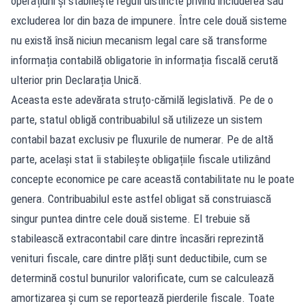
operațiuni și stabilește reguli distincte privind includerea sau
excluderea lor din baza de impunere. Între cele două sisteme
nu există însă niciun mecanism legal care să transforme
informația contabilă obligatorie în informația fiscală cerută
ulterior prin Declarația Unică.
Aceasta este adevărata struțo-cămilă legislativă. Pe de o
parte, statul obligă contribuabilul să utilizeze un sistem
contabil bazat exclusiv pe fluxurile de numerar. Pe de altă
parte, același stat îi stabilește obligațiile fiscale utilizând
concepte economice pe care această contabilitate nu le poate
genera. Contribuabilul este astfel obligat să construiască
singur puntea dintre cele două sisteme. El trebuie să
stabilească extracontabil care dintre încasări reprezintă
venituri fiscale, care dintre plăți sunt deductibile, cum se
determină costul bunurilor valorificate, cum se calculează
amortizarea și cum se reportează pierderile fiscale. Toate