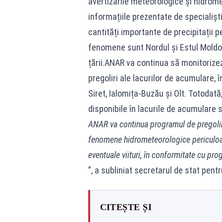
avertizările meteorologice și hidrom
informațiile prezentate de specialișt
cantități importante de precipitații 
fenomene sunt Nordul și Estul Moldov
țării.ANAR va continua să monitorizeze
pregoliri ale lacurilor de acumulare, î
Siret, Ialomița-Buzău și Olt. Totodat
disponibile în lacurile de acumulare s
ANAR va continua programul de pregolir
fenomene hidrometeorologice periculoas
eventuale viituri, în conformitate cu pr
”, a subliniat secretarul de stat pent
CITEȘTE ȘI