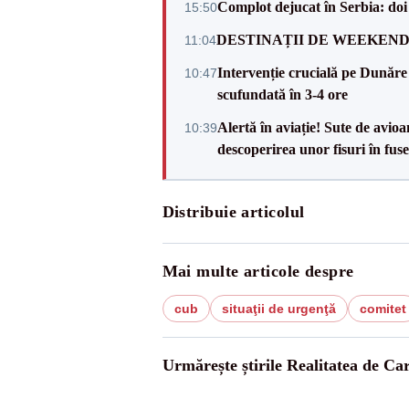
Complot dejucat în Serbia: doi 
15:50
DESTINAȚII DE WEEKEND: sfâr
11:04
Intervenție crucială pe Dunăr
10:47
scufundată în 3-4 ore
Alertă în aviație! Sute de avio
10:39
descoperirea unor fisuri în fuse
Distribuie articolul
Mai multe articole despre
cub
situaţii de urgenţă
comitet
Urmărește știrile Realitatea de Ca