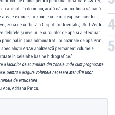
eteorologice emise pentru perioada următoare. Astfel,
i cu atribuții în domeniu, arată că vor continua să cadă
pe areale extinse, iar zonele cele mai expuse acestor
ei, zona de curbură a Carpaților Orientali și Sud-Vestul
 debitele și nivelurile cursurilor de apă și a efectuat
n principal în zona administrațiilor bazinale de apă Prut,
ă, specialiștii ANAR analizează permanent volumele
ituate în celelalte bazine hidrografice.“
e a lacurilor de acumulare din zonele unde sunt prognozate
e, pentru a asigura volumele necesare atenuării unor
ogramele de exploatare
ru Ape, Adriana Petcu.