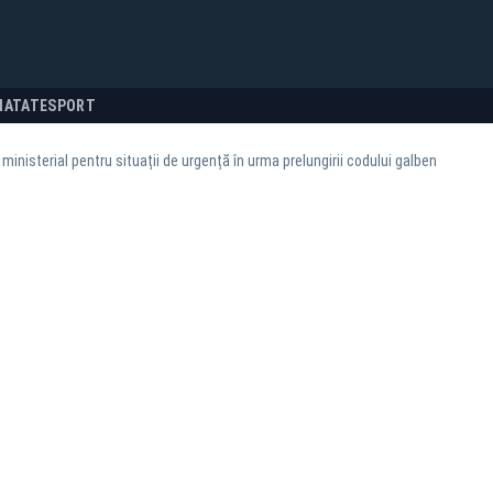
NATATE
SPORT
ministerial pentru situații de urgență în urma prelungirii codului galben