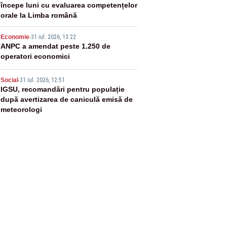
începe luni cu evaluarea competențelor
orale la Limba română
4
Economie
-
31 iul. 2026, 13:22
ANPC a amendat peste 1.250 de
operatori economici
5
Social
-
31 iul. 2026, 12:51
IGSU, recomandări pentru populație
după avertizarea de caniculă emisă de
meteorologi