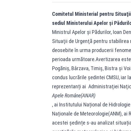
Comitetul Ministerial pentru Situaţii
sediul
Ministerului Apelor și Păduril
Ministrul Apelor și Pădurilor, Ioan D
Situaţii de Urgenţă pentru stabilirea 
deosebite în urma producerii fenome
perioada următoare.Avertizarea este v
Pogăniș, Bârzava, Timiș, Bistra și Vo
condus lucrările ședintei CMSU, iar la
reprezentanți ai Administraţiei Naţi
Apele Române(ANAR)
, ai Institutului Național de Hidrolog
Naționale de Meteorologie(ANM), ai RN
acestei ședințe s-au analizat situați