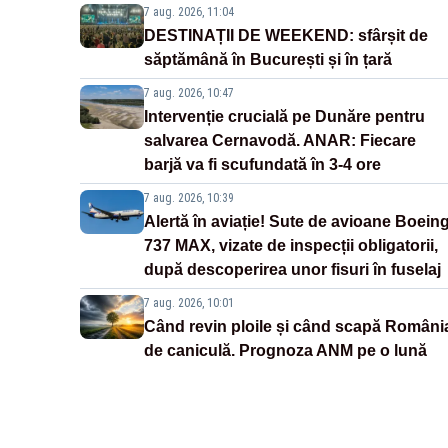
7 aug. 2026, 11:04
DESTINAȚII DE WEEKEND: sfârșit de
săptămână în București și în țară
7 aug. 2026, 10:47
Intervenție crucială pe Dunăre pentru
salvarea Cernavodă. ANAR: Fiecare
barjă va fi scufundată în 3-4 ore
7 aug. 2026, 10:39
Alertă în aviație! Sute de avioane Boein
737 MAX, vizate de inspecții obligatorii,
după descoperirea unor fisuri în fuselaj
7 aug. 2026, 10:01
Când revin ploile și când scapă Români
de caniculă. Prognoza ANM pe o lună