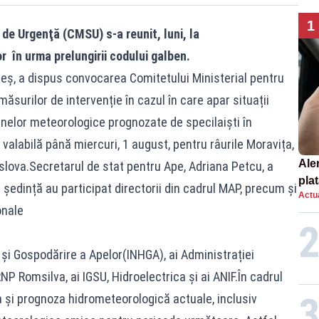
1
 de Urgenţă (CMSU) s-a reunit, luni, la
or în urma prelungirii codului galben.
eneș, a dispus convocarea Comitetului Ministerial pentru
măsurilor de intervenție în cazul în care apar situații
nelor meteorologice prognozate de specilaiști în
alabilă până miercuri, 1 august, pentru râurile Moravița,
Ale
islova.Secretarul de stat pentru Ape, Adriana Petcu, a
plat
 ședință au participat directorii din cadrul MAP, precum și
Actua
asu
onale
onl
ie și Gospodărire a Apelor(INHGA), ai Administrației
P Romsilva, ai IGSU, Hidroelectrica și ai ANIF.În cadrul
a și prognoza hidrometeorologică actuale, inclusiv