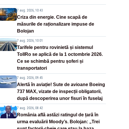
7 aug. 2026, 10:43
Criza din energie. Cine scapă de
măsurile de raționalizare impuse de
Bolojan
7 aug. 2026, 10:01
Tarifele pentru rovinietă și sistemul
TollRo se aplică de la 1 octombrie 2026.
Ce se schimbă pentru șoferi și
transportatori
7 aug. 2026, 09:45
Alertă în aviație! Sute de avioane Boeing
737 MAX, vizate de inspecții obligatorii,
după descoperirea unor fisuri în fuselaj
7 aug. 2026, 08:42
România află astăzi ratingul de țară în
urma evaluării Moody’s. Bolojan: „Trei
sunt factorii-cheie care stau la baza