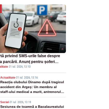
rtă privind SMS-urile false despre
a parcării. Anunț pentru șoferi
litate
·
31 iul. 2026, 13:10
pra unei noi metode de fraudă
ine
2
Actualitate
-
31 iul. 2026, 13:16
Reacția clubului Dinamo după tragicul
accident din Argeș: Un membru al
staff-ului medical a murit, antrenorul
Adrian Ropotan este în spital
3
Social
-
31 iul. 2026, 13:19
Sesiunea de toamnă a Bacalaureatului