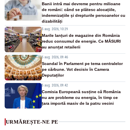
Banii intră mai devreme pentru milioane
de români: când se plătesc alocațiile,
indemnizațiile și drepturile persoanelor cu
dizabilități
5 aug. 2026, 10:29
Marile lanțuri de magazine din România
reduc consumul de energie. Ce MĂSURI
au anunțat retailerii
5 aug. 2026, 09:46
Scandal în Parlament pe tema centralelor
pe cărbune. Vot decisiv în Camera
Deputaților
5 aug. 2026, 09:42
Comisia Europeană susține că România
nu are probleme cu energia, în timp ce
țara importă masiv de la patru vecini
URMĂREȘTE-NE PE