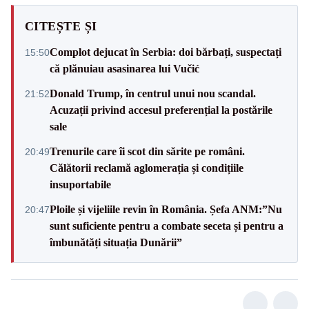
CITEȘTE ȘI
Complot dejucat în Serbia: doi bărbați, suspectați
15:50
că plănuiau asasinarea lui Vučić
Donald Trump, în centrul unui nou scandal.
21:52
Acuzații privind accesul preferențial la postările
sale
Trenurile care îi scot din sărite pe români.
20:49
Călătorii reclamă aglomerația și condițiile
insuportabile
Ploile și vijeliile revin în România. Șefa ANM:”Nu
20:47
sunt suficiente pentru a combate seceta și pentru a
îmbunătăți situația Dunării”