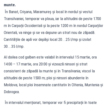
munte.
În Banat, Crișana, Maramureș și local în nordul și vestul
Transilvaniei, temporar va ploua, iar la altitudini de peste 1700
m în Carpații Occidentali și la peste 1200 m în nordul Carpaților
Orientali, va ninge și se va depune un strat nou de zăpadă.
Cantitățile de apă vor depăși local 20...25 l/mp și izolat
30...35 l/mp.
Al doilea cod galben este valabil în intervalul 15 martie, ora
14:00 – 17 martie, ora 20:00 și vizează ninsori și strat
consistent de zăpadă la munte și în Transilvania; viscol la
altitudini de peste 1500 m; ploi și ninsori abundente în
Moldova; local ploi însemnate cantitativ în Oltenia, Muntenia și
Dobrogea.
În intervalul menționat, temporar vor fi precipitații în toate