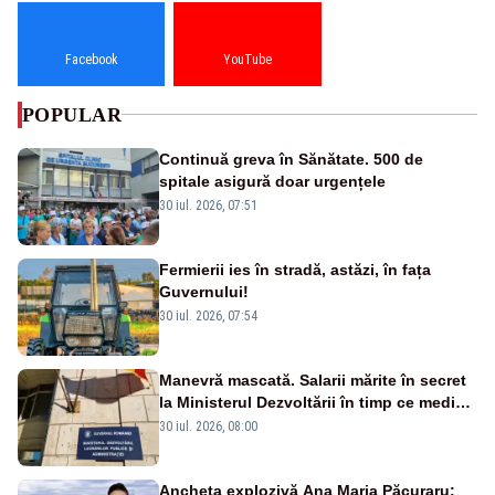
Facebook
YouTube
POPULAR
Continuă greva în Sănătate. 500 de
spitale asigură doar urgențele
30 iul. 2026, 07:51
Fermierii ies în stradă, astăzi, în fața
Guvernului!
30 iul. 2026, 07:54
Manevră mascată. Salarii mărite în secret
la Ministerul Dezvoltării în timp ce medicii
ies în stradă
30 iul. 2026, 08:00
Ancheta explozivă Ana Maria Păcuraru: