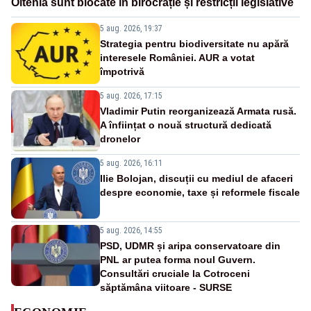
Oltenia sunt blocate în birocrație și restricții legislative
5 aug. 2026, 19:37
Strategia pentru biodiversitate nu apără
interesele României. AUR a votat
împotrivă
5 aug. 2026, 17:15
Vladimir Putin reorganizează Armata rusă.
A înființat o nouă structură dedicată
dronelor
5 aug. 2026, 16:11
Ilie Bolojan, discuții cu mediul de afaceri
despre economie, taxe și reformele fiscale
5 aug. 2026, 14:55
PSD, UDMR și aripa conservatoare din
PNL ar putea forma noul Guvern.
Consultări cruciale la Cotroceni
săptămâna viitoare - SURSE