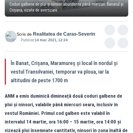
Coduri galbene de ploi și ninsori abundente până miercuri. Banatul și
Crișana, vizate de avertizare
Realitatea de Caras-Severin
Scris de
Publicat:
14 mar. 2021, 12:24
În Banat, Crișana, Maramureș și local în nordul și
vestul Transilvaniei, temporar va ploua, iar la
altitudini de peste 1700 m
ANM a emis duminică dimineață două coduri galbene de
ploi și ninsori, valabile până miercuri seara, inclusiv în
vestul României. Primul cod galben este valabil în
intervalul 14 martie, ora 16:00 – 15 martie, ora 14:00 și
vizează ploi însemnate cantitativ, ninsori în zona înaltă de