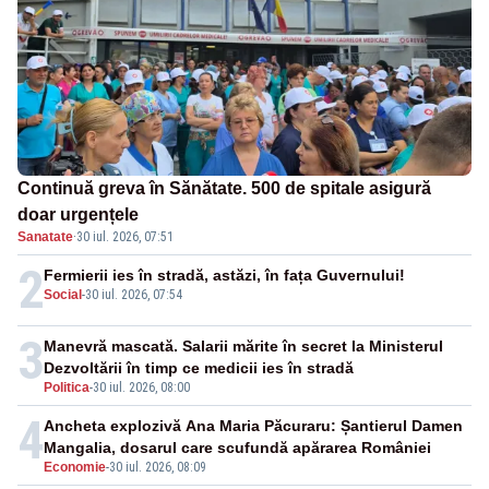
Continuă greva în Sănătate. 500 de spitale asigură
doar urgențele
Sanatate
·
30 iul. 2026, 07:51
2
Fermierii ies în stradă, astăzi, în fața Guvernului!
Social
-
30 iul. 2026, 07:54
3
Manevră mascată. Salarii mărite în secret la Ministerul
Dezvoltării în timp ce medicii ies în stradă
Politica
-
30 iul. 2026, 08:00
4
Ancheta explozivă Ana Maria Păcuraru: Șantierul Damen
Mangalia, dosarul care scufundă apărarea României
Economie
-
30 iul. 2026, 08:09