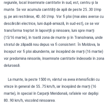
regiunile, local însemnate cantitativ în sud, est, centru și la
munte. Se vor acumula cantități de apă de peste 25…30 l/mp
și, pe arii restrânse, 40…60 l/mp. Vor fi ploi (mai ales averse cu
descărcări electrice, luni după-amiază, în sud-est), ce se vor
transforma treptat în lapoviță și ninsoare, luni spre marți
(15/16 martie), în toată zona de munte și în Transilvania, unde
stratul de zăpadă nou depus va fi consistent. În Moldova, la
început vor fi ploi abundente, iar începând de marți (16 martie)
vor predomina ninsorile, însemnate cantitativ îndeosebi în zona
deluroasă.
La munte, la peste 1500 m, vântul va avea intensificări cu
viteze în general de 55…75 km/h, iar începând de marți (16
martie), în special în Carpații Meridionali, rafalele vor depăși
80…90 km/h, viscolind ninsoarea.