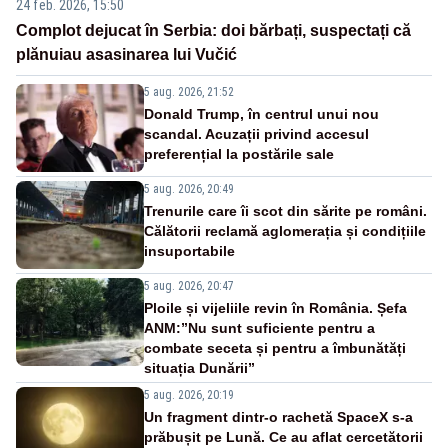
24 feb. 2026, 15:50
Complot dejucat în Serbia: doi bărbați, suspectați că
plănuiau asasinarea lui Vučić
5 aug. 2026, 21:52
Donald Trump, în centrul unui nou
scandal. Acuzații privind accesul
preferențial la postările sale
5 aug. 2026, 20:49
Trenurile care îi scot din sărite pe români.
Călătorii reclamă aglomerația și condițiile
insuportabile
5 aug. 2026, 20:47
Ploile și vijeliile revin în România. Șefa
ANM:”Nu sunt suficiente pentru a
combate seceta și pentru a îmbunătăți
situația Dunării”
5 aug. 2026, 20:19
Un fragment dintr-o rachetă SpaceX s-a
prăbușit pe Lună. Ce au aflat cercetătorii