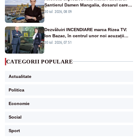
Șantierul Damen Mangalia, dosarul care
scufundă apărarea României
30 iul. 2026, 08:09
Dezvăluiri INCENDIARE marca Rizea TV:
Ion Bazac, în centrul unor noi acuzații
publice
30 iul. 2026, 07:51
CATEGORII POPULARE
Actualitate
Politica
Economie
Social
Sport