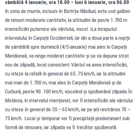
sâmbătă 4 ianuarie, ora 18.00 – luni 6 ianuarie, ora 06.00
în zona de munte, inclusiv în Bistrița-Năsăud, este cod galben
de ninsori moderate cantitativ, la altitudini de peste 1.700 m
intensificări puternice ale vântului, viscol. iLa începutul
intervalului în Carpații Occidentali, iar din a doua parte a nopții
de sâmbătă spre duminică (4/5 ianuarie) mai ales în Carpații
Meridionali, va ninge moderat cantitativ și se va depune strat
nou de zăpadă, local consistent.Vântul va avea intensificări,
cu viteze la rafală în general de 65…75 km/h, iar la altitudini
mai mari de 1.700 m, mai ales în Carpații Meridionali și de
Curbură, peste 90…100 km/h, viscolind și spulberând zăpada.În
Moldova, în intervalul menționat, vor fi intensificări ale vântului
cu viteze în general de 55 – 65 km/h, iar pe arii restrânse 70 –
75 km/h. Local și temporar vor fi precipitații predominant sub
formă de ninsoare, iar zăpada va fi trecător spulberată.