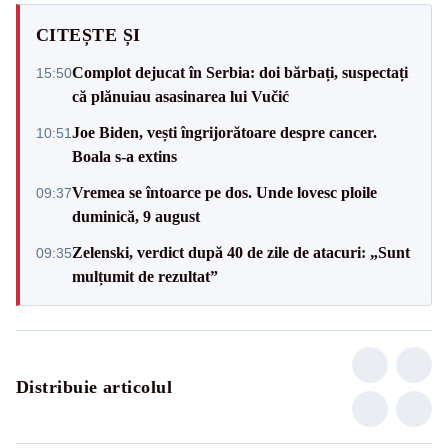
CITEȘTE ȘI
Complot dejucat în Serbia: doi bărbați, suspectați
15:50
că plănuiau asasinarea lui Vučić
Joe Biden, vești îngrijorătoare despre cancer.
10:51
Boala s-a extins
Vremea se întoarce pe dos. Unde lovesc ploile
09:37
duminică, 9 august
Zelenski, verdict după 40 de zile de atacuri: „Sunt
09:35
mulțumit de rezultat”
Distribuie articolul