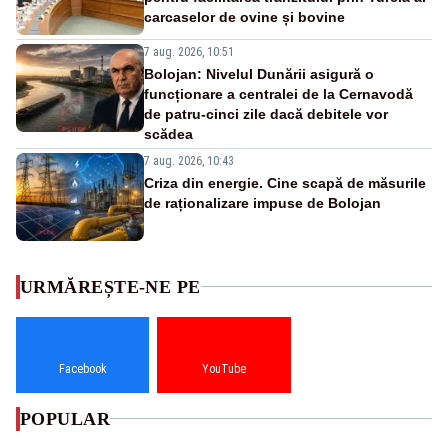
carcaselor de ovine și bovine
7 aug. 2026, 10:51
Bolojan: Nivelul Dunării asigură o
funcționare a centralei de la Cernavodă
de patru-cinci zile dacă debitele vor
scădea
7 aug. 2026, 10:43
Criza din energie. Cine scapă de măsurile
de raționalizare impuse de Bolojan
URMĂREȘTE-NE PE
Facebook
YouTube
POPULAR