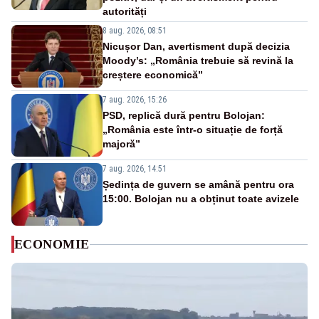
autorități
8 aug. 2026, 08:51
Nicușor Dan, avertisment după decizia
Moody’s: „România trebuie să revină la
creștere economică”
7 aug. 2026, 15:26
PSD, replică dură pentru Bolojan:
„România este într-o situație de forță
majoră”
7 aug. 2026, 14:51
Ședința de guvern se amână pentru ora
15:00. Bolojan nu a obținut toate avizele
ECONOMIE