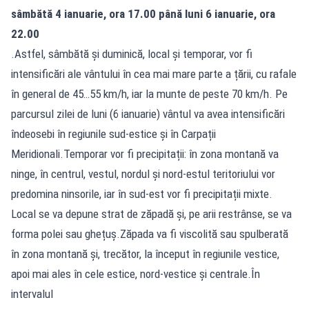
sâmbătă 4 ianuarie, ora 17.00 până luni 6 ianuarie, ora
22.00
.Astfel, sâmbătă și duminică, local și temporar, vor fi
intensificări ale vântului în cea mai mare parte a țării, cu rafale
în general de 45…55 km/h, iar la munte de peste 70 km/h. Pe
parcursul zilei de luni (6 ianuarie) vântul va avea intensificări
îndeosebi în regiunile sud-estice și în Carpații
Meridionali.Temporar vor fi precipitații: în zona montană va
ninge, în centrul, vestul, nordul și nord-estul teritoriului vor
predomina ninsorile, iar în sud-est vor fi precipitații mixte.
Local se va depune strat de zăpadă și, pe arii restrânse, se va
forma polei sau ghețuș.Zăpada va fi viscolită sau spulberată
în zona montană și, trecător, la început în regiunile vestice,
apoi mai ales în cele estice, nord-vestice și centrale.În
intervalul