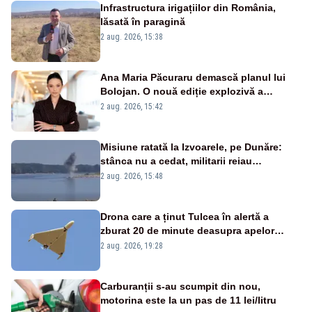
Infrastructura irigațiilor din România,
lăsată în paragină
2 aug. 2026, 15:38
Ana Maria Păcuraru demască planul lui
Bolojan. O nouă ediție explozivă a
emisiunii „Miza Zilei” la Realitatea PLUS
2 aug. 2026, 15:42
Misiune ratată la Izvoarele, pe Dunăre:
stânca nu a cedat, militarii reiau
detonările luni – VIDEO
2 aug. 2026, 15:48
Drona care a ținut Tulcea în alertă a
zburat 20 de minute deasupra apelor
României. Au fost ridicate două F-16
2 aug. 2026, 19:28
Carburanții s-au scumpit din nou,
motorina este la un pas de 11 lei/litru