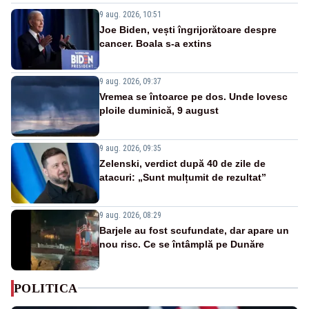
9 aug. 2026, 10:51
Joe Biden, vești îngrijorătoare despre
cancer. Boala s-a extins
9 aug. 2026, 09:37
Vremea se întoarce pe dos. Unde lovesc
ploile duminică, 9 august
9 aug. 2026, 09:35
Zelenski, verdict după 40 de zile de
atacuri: „Sunt mulțumit de rezultat”
9 aug. 2026, 08:29
Barjele au fost scufundate, dar apare un
nou risc. Ce se întâmplă pe Dunăre
POLITICA