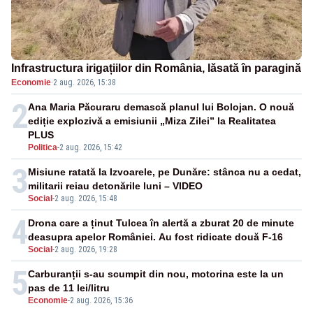
Infrastructura irigațiilor din România, lăsată în paragină
Economie
·
2 aug. 2026, 15:38
2
Ana Maria Păcuraru demască planul lui Bolojan. O nouă
ediție explozivă a emisiunii „Miza Zilei” la Realitatea
PLUS
Politica
-
2 aug. 2026, 15:42
3
Misiune ratată la Izvoarele, pe Dunăre: stânca nu a cedat,
militarii reiau detonările luni – VIDEO
Social
-
2 aug. 2026, 15:48
4
Drona care a ținut Tulcea în alertă a zburat 20 de minute
deasupra apelor României. Au fost ridicate două F-16
Social
-
2 aug. 2026, 19:28
5
Carburanții s-au scumpit din nou, motorina este la un
pas de 11 lei/litru
Economie
-
2 aug. 2026, 15:36