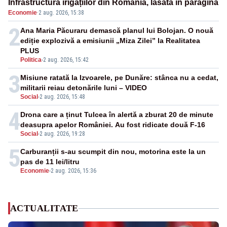
Infrastructura irigațiilor din România, lăsată în paragină
Economie
·
2 aug. 2026, 15:38
2
Ana Maria Păcuraru demască planul lui Bolojan. O nouă
ediție explozivă a emisiunii „Miza Zilei” la Realitatea
PLUS
Politica
-
2 aug. 2026, 15:42
3
Misiune ratată la Izvoarele, pe Dunăre: stânca nu a cedat,
militarii reiau detonările luni – VIDEO
Social
-
2 aug. 2026, 15:48
4
Drona care a ținut Tulcea în alertă a zburat 20 de minute
deasupra apelor României. Au fost ridicate două F-16
Social
-
2 aug. 2026, 19:28
5
Carburanții s-au scumpit din nou, motorina este la un
pas de 11 lei/litru
Economie
-
2 aug. 2026, 15:36
ACTUALITATE