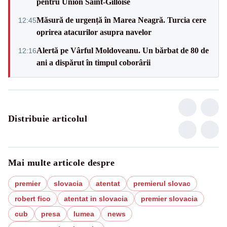
pentru Union Saint-Gilloise
Măsură de urgență în Marea Neagră. Turcia cere
12:45
oprirea atacurilor asupra navelor
Alertă pe Vârful Moldoveanu. Un bărbat de 80 de
12:16
ani a dispărut în timpul coborârii
Distribuie articolul
Mai multe articole despre
premier
slovacia
atentat
premierul slovac
robert fico
atentat in slovacia
premier slovacia
cub
presa
lumea
news