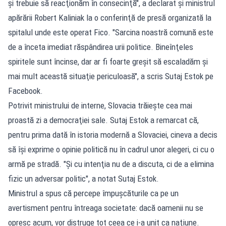
şi trebuie să reacţionăm în consecinţă", a declarat şi ministrul
apărării Robert Kaliniak la o conferinţă de presă organizată la
spitalul unde este operat Fico. "Sarcina noastră comună este
de a înceta imediat răspândirea urii politice. Bineînţeles
spiritele sunt încinse, dar ar fi foarte greşit să escaladăm şi
mai mult această situaţie periculoasă", a scris Sutaj Estok pe
Facebook.
Potrivit ministrului de interne, Slovacia trăieşte cea mai
proastă zi a democraţiei sale. Sutaj Estok a remarcat că,
pentru prima dată în istoria modernă a Slovaciei, cineva a decis
să îşi exprime o opinie politică nu în cadrul unor alegeri, ci cu o
armă pe stradă. "Şi cu intenţia nu de a discuta, ci de a elimina
fizic un adversar politic", a notat Sutaj Estok.
Ministrul a spus că percepe împuşcăturile ca pe un
avertisment pentru întreaga societate: dacă oamenii nu se
opresc acum, vor distruge tot ceea ce i-a unit ca naţiune.