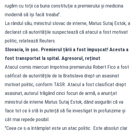
rugăm cu toţii ca buna constituţie a premierului şi medicina
modernă să îşi facă treaba".
La rândul său, ministrul slovac de interne, Matus Sutaj Estok, a
declarat că autorităţile suspectează că atacul a fost motivat
politic, relatează Reuters.
Slovacia, în șoc. Premierul țării a fost împușcat! Acesta a
fost transportat la spital. Agresorul, reținut
Atacul comis miercuri împotriva premierului Robert Fico a fost
calificat de autorităţile de la Bratislava drept un asasinat
motivat politic, conform TASR. Atacul a fost clasificat drept
asasinat, autorul trăgând cinci focuri de armă, a anunţat
ministrul de interne Matus Sutaj Estok, dând asigurări că va
face tot ce îi stă în putinţă să fie investigat în profunzime şi
cât mai repede posibil.
"Ceea ce s-a întâmplat este un atac politic. Este absolut clar