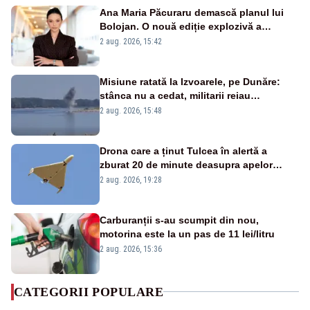
Ana Maria Păcuraru demască planul lui
Bolojan. O nouă ediție explozivă a
emisiunii „Miza Zilei” la Realitatea PLUS
2 aug. 2026, 15:42
Misiune ratată la Izvoarele, pe Dunăre:
stânca nu a cedat, militarii reiau
detonările luni – VIDEO
2 aug. 2026, 15:48
Drona care a ținut Tulcea în alertă a
zburat 20 de minute deasupra apelor
României. Au fost ridicate două F-16
2 aug. 2026, 19:28
Carburanții s-au scumpit din nou,
motorina este la un pas de 11 lei/litru
2 aug. 2026, 15:36
CATEGORII POPULARE