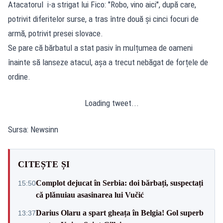
Atacatorul i-a strigat lui Fico: "Robo, vino aici", după care,
potrivit diferitelor surse, a tras între două și cinci focuri de
armă, potrivit presei slovace.
Se pare că bărbatul a stat pasiv în mulțumea de oameni
înainte să lanseze atacul, așa a trecut nebăgat de forțele de
ordine.
Loading tweet...
Sursa: Newsinn
CITEȘTE ȘI
Complot dejucat în Serbia: doi bărbați, suspectați
15:50
că plănuiau asasinarea lui Vučić
Darius Olaru a spart gheața în Belgia! Gol superb
13:37