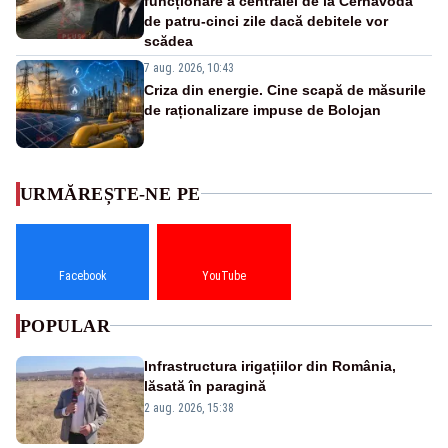
funcționare a centralei de la Cernavodă
de patru-cinci zile dacă debitele vor
scădea
7 aug. 2026, 10:43
Criza din energie. Cine scapă de măsurile
de raționalizare impuse de Bolojan
URMĂREȘTE-NE PE
Facebook
YouTube
POPULAR
Infrastructura irigațiilor din România,
lăsată în paragină
2 aug. 2026, 15:38