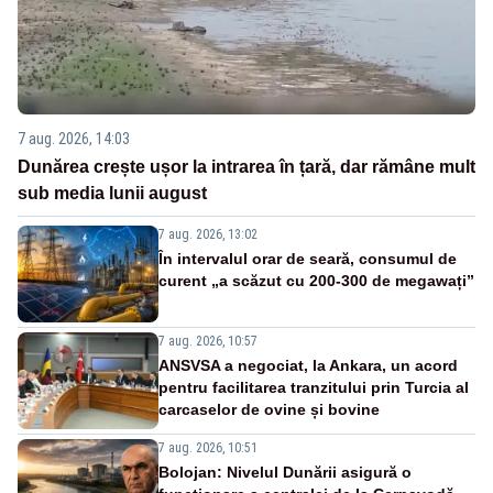
7 aug. 2026, 14:03
Dunărea crește ușor la intrarea în țară, dar rămâne mult
sub media lunii august
7 aug. 2026, 13:02
În intervalul orar de seară, consumul de
curent „a scăzut cu 200-300 de megawați”
7 aug. 2026, 10:57
ANSVSA a negociat, la Ankara, un acord
pentru facilitarea tranzitului prin Turcia al
carcaselor de ovine și bovine
7 aug. 2026, 10:51
Bolojan: Nivelul Dunării asigură o