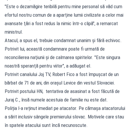
"Este o dezamăgire teribilă pentru mine personal să văd cum
efortul nostru comun de a aparţine lumii civilizate a celor mai
avansate ţări a fost redus la nimic într-o clipă", a remarcat
ministrul.
Atacul, a spus el, trebuie condamnat unanim şi fără echivoc.
Potrivit lui, această condamnare poate fi urmată de
reconcilierea naţiunii şi de calmarea spiritelor. "Este singura
noastră speranţă pentru viitor", a adăugat el.
Potrivit canalului Joj TV, Robert Fico a fost împușcat de un
bărbat de 71 de ani, din orașul Levice din vestul Slovaciei.
Potrivit postului HN, tentativa de asasinat a fost făcută de
Juraj C., însă numele acestuia de familie nu este dat.
Poliția l-a reținut imediat pe atacator. Pe cămașa atacatorului
a sărit inclusiv sângele premierului slovac. Motivele care stau
în spatele atacului sunt încă necunoscute.