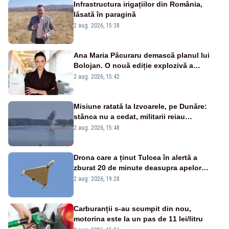
Infrastructura irigațiilor din România,
lăsată în paragină
2 aug. 2026, 15:38
Ana Maria Păcuraru demască planul lui
Bolojan. O nouă ediție explozivă a
emisiunii „Miza Zilei” la Realitatea PLUS
2 aug. 2026, 15:42
Misiune ratată la Izvoarele, pe Dunăre:
stânca nu a cedat, militarii reiau
detonările luni – VIDEO
2 aug. 2026, 15:48
Drona care a ținut Tulcea în alertă a
zburat 20 de minute deasupra apelor
României. Au fost ridicate două F-16
2 aug. 2026, 19:28
Carburanții s-au scumpit din nou,
motorina este la un pas de 11 lei/litru