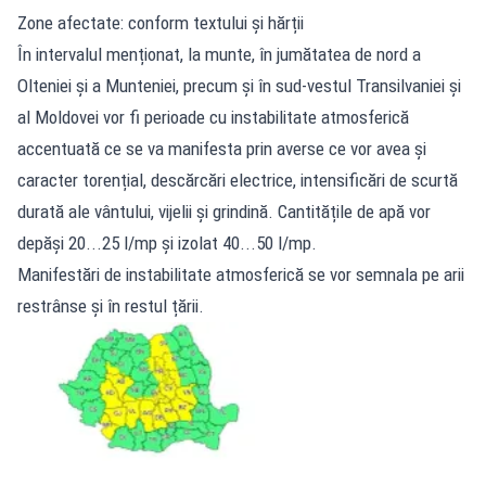
Zone afectate: conform textului și hărții
În intervalul menționat, la munte, în jumătatea de nord a
Olteniei și a Munteniei, precum și în sud-vestul Transilvaniei și
al Moldovei vor fi perioade cu instabilitate atmosferică
accentuată ce se va manifesta prin averse ce vor avea și
caracter torențial, descărcări electrice, intensificări de scurtă
durată ale vântului, vijelii și grindină. Cantitățile de apă vor
depăși 20...25 l/mp și izolat 40...50 l/mp.
Manifestări de instabilitate atmosferică se vor semnala pe arii
restrânse și în restul țării.