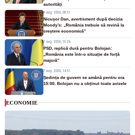
autorități
8 aug. 2026, 08:51
Nicușor Dan, avertisment după decizia
Moody’s: „România trebuie să revină la
creștere economică”
7 aug. 2026, 15:26
PSD, replică dură pentru Bolojan:
„România este într-o situație de forță
majoră”
7 aug. 2026, 14:51
Ședința de guvern se amână pentru ora
15:00. Bolojan nu a obținut toate avizele
ECONOMIE