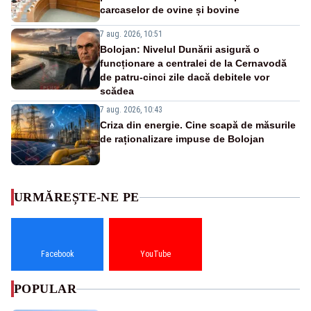
carcaselor de ovine și bovine
7 aug. 2026, 10:51
Bolojan: Nivelul Dunării asigură o
funcționare a centralei de la Cernavodă
de patru-cinci zile dacă debitele vor
scădea
7 aug. 2026, 10:43
Criza din energie. Cine scapă de măsurile
de raționalizare impuse de Bolojan
URMĂREȘTE-NE PE
Facebook
YouTube
POPULAR