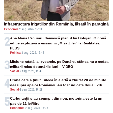
Infrastructura irigațiilor din România, lăsată în paragină
Economie
·
2 aug. 2026, 15:38
2
Ana Maria Păcuraru demască planul lui Bolojan. O nouă
ediție explozivă a emisiunii „Miza Zilei” la Realitatea
PLUS
Politica
-
2 aug. 2026, 15:42
3
Misiune ratată la Izvoarele, pe Dunăre: stânca nu a cedat,
militarii reiau detonările luni – VIDEO
Social
-
2 aug. 2026, 15:48
4
Drona care a ținut Tulcea în alertă a zburat 20 de minute
deasupra apelor României. Au fost ridicate două F-16
Social
-
2 aug. 2026, 19:28
5
Carburanții s-au scumpit din nou, motorina este la un
pas de 11 lei/litru
Economie
-
2 aug. 2026, 15:36