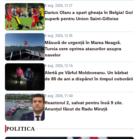
9 aug. 2026, 13:37
Darius Olaru a spart gheața în Belgia! Gol
superb pentru Union Saint-Gilloise
9 aug. 2026, 12:45
Măsură de urgență în Marea Neagră.
Turcia cere oprirea atacurilor asupra
navelor
9 aug. 2026, 12:16
Alertă pe Vârful Moldoveanu. Un bărbat
de 80 de ani a dispărut în timpul coborârii
9 aug. 2026, 11:40
Reactorul 2, salvat pentru încă 9 zile.
Anunțul făcut de Radu Miruță
POLITICA