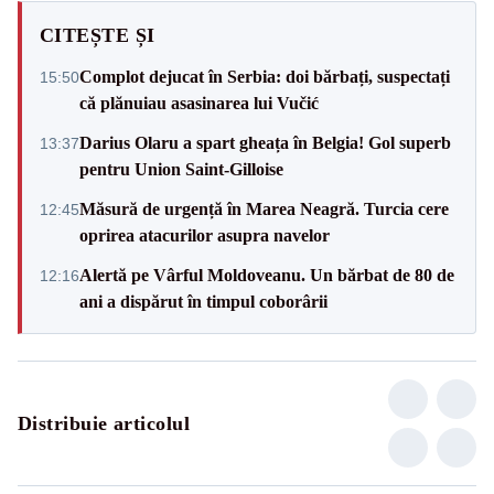
CITEȘTE ȘI
Complot dejucat în Serbia: doi bărbați, suspectați
15:50
că plănuiau asasinarea lui Vučić
Darius Olaru a spart gheața în Belgia! Gol superb
13:37
pentru Union Saint-Gilloise
Măsură de urgență în Marea Neagră. Turcia cere
12:45
oprirea atacurilor asupra navelor
Alertă pe Vârful Moldoveanu. Un bărbat de 80 de
12:16
ani a dispărut în timpul coborârii
Distribuie articolul