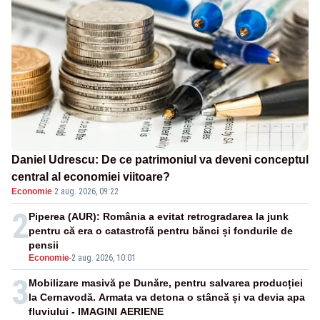
Daniel Udrescu: De ce patrimoniul va deveni conceptul
central al economiei viitoare?
Economie
·
2 aug. 2026, 09:22
2
Piperea (AUR): România a evitat retrogradarea la junk
pentru că era o catastrofă pentru bănci și fondurile de
pensii
Economie
-
2 aug. 2026, 10:01
3
Mobilizare masivă pe Dunăre, pentru salvarea producției
la Cernavodă. Armata va detona o stâncă și va devia apa
fluviului - IMAGINI AERIENE