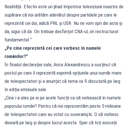
Realității. Efectiv este un jihad împotriva televiziunii noastre de
supărare că noi arătăm adevărul despre partidele pe care le
reprezintă cei doi, adică PNL și USR. Nu ne vom opri din asta și
da, sigur că da. Ori trebuie desființat CNA-ul, ori restructurat
fundamental.”
„Pe cine reprezintă cei care vorbesc în numele
românilor?”
În finalul declarației sale, Anca Alexandrescu a susținut că
postul pe care îl reprezintă exprimă opțiunile unui număr mare
de telespectatori și a anunțat că tema va fi discutată pe larg
în ediția emisiunii sale.
„Cine i-a ales pe ei pe acele funcții ca să vorbească în numele
poporului român? Pentru că noi reprezentăm peste 5 milioane
de telespectatori care au votat cu suveraniștii. O să vorbesc
diseară pe larg și despre lucrul acesta. Sper că toți avocații