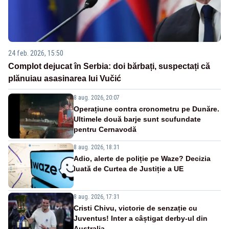
24 feb. 2026, 15:50
Complot dejucat în Serbia: doi bărbați, suspectați că
plănuiau asasinarea lui Vučić
8 aug. 2026, 20:07
Operațiune contra cronometru pe Dunăre.
Ultimele două barje sunt scufundate
pentru Cernavodă
8 aug. 2026, 18:31
Adio, alerte de poliție pe Waze? Decizia
luată de Curtea de Justiție a UE
8 aug. 2026, 17:31
Cristi Chivu, victorie de senzație cu
Juventus! Inter a câștigat derby-ul din
Australia