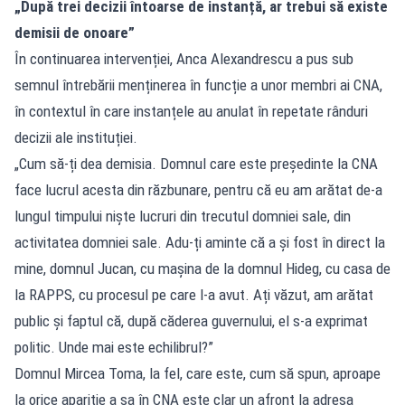
„După trei decizii întoarse de instanță, ar trebui să existe
demisii de onoare”
În continuarea intervenției, Anca Alexandrescu a pus sub
semnul întrebării menținerea în funcție a unor membri ai CNA,
în contextul în care instanțele au anulat în repetate rânduri
decizii ale instituției.
„Cum să-ți dea demisia. Domnul care este președinte la CNA
face lucrul acesta din răzbunare, pentru că eu am arătat de-a
lungul timpului niște lucruri din trecutul domniei sale, din
activitatea domniei sale. Adu-ți aminte că a și fost în direct la
mine, domnul Jucan, cu mașina de la domnul Hideg, cu casa de
la RAPPS, cu procesul pe care l-a avut. Ați văzut, am arătat
public și faptul că, după căderea guvernului, el s-a exprimat
politic. Unde mai este echilibrul?”
Domnul Mircea Toma, la fel, care este, cum să spun, aproape
la orice apariție a sa în CNA este clar un afront la adresa