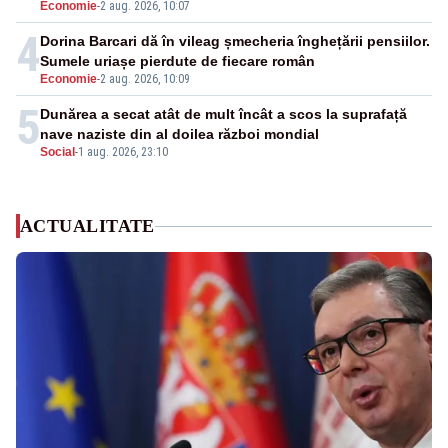
Economie
-
2 aug. 2026, 10:07
4
Dorina Barcari dă în vileag șmecheria înghețării pensiilor.
Sumele uriașe pierdute de fiecare român
Economie
-
2 aug. 2026, 10:09
5
Dunărea a secat atât de mult încât a scos la suprafață
nave naziste din al doilea război mondial
Social
-
1 aug. 2026, 23:10
ACTUALITATE