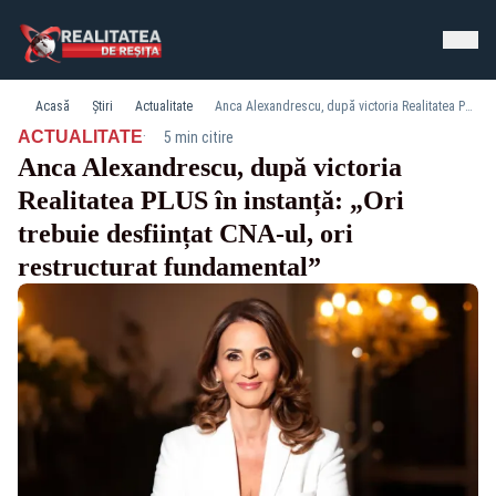
Acasă
Știri
Actualitate
Anca Alexandrescu, după victoria Realitatea PLUS în instanță: „Ori trebuie desființat CNA-ul, ori restructurat fundamental”
·
ACTUALITATE
5 min citire
Anca Alexandrescu, după victoria
Realitatea PLUS în instanță: „Ori
trebuie desființat CNA-ul, ori
restructurat fundamental”