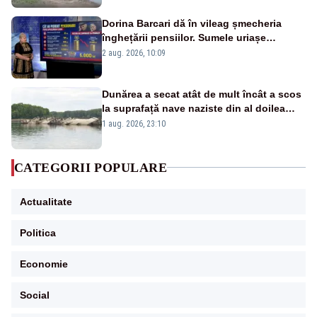
Dorina Barcari dă în vileag șmecheria
înghețării pensiilor. Sumele uriașe
pierdute de fiecare român
2 aug. 2026, 10:09
Dunărea a secat atât de mult încât a scos
la suprafață nave naziste din al doilea
război mondial
1 aug. 2026, 23:10
CATEGORII POPULARE
Actualitate
Politica
Economie
Social