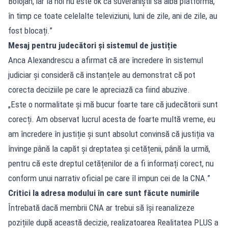
Bolojan, iar la noi nu este ok ca suveraniștii să aibă platformă,
în timp ce toate celelalte televiziuni, luni de zile, ani de zile, au
fost blocați.”
Mesaj pentru judecători și sistemul de justiție
Anca Alexandrescu a afirmat că are încredere în sistemul
judiciar și consideră că instanțele au demonstrat că pot
corecta deciziile pe care le apreciază ca fiind abuzive.
„Este o normalitate și mă bucur foarte tare că judecătorii sunt
corecți. Am observat lucrul acesta de foarte multă vreme, eu
am încredere în justiție și sunt absolut convinsă că justiția va
învinge până la capăt și dreptatea și cetățenii, până la urmă,
pentru că este dreptul cetățenilor de a fi informați corect, nu
conform unui narrativ oficial pe care îl impun cei de la CNA.”
Critici la adresa modului în care sunt făcute numirile
Întrebată dacă membrii CNA ar trebui să își reanalizeze
pozițiile după această decizie, realizatoarea Realitatea PLUS a