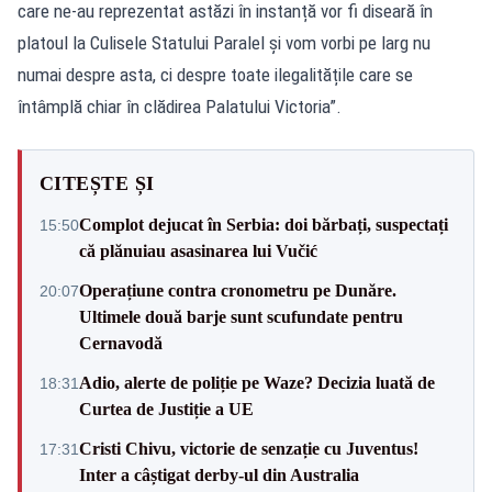
care ne-au reprezentat astăzi în instanță vor fi diseară în
platoul la Culisele Statului Paralel și vom vorbi pe larg nu
numai despre asta, ci despre toate ilegalitățile care se
întâmplă chiar în clădirea Palatului Victoria”.
CITEȘTE ȘI
Complot dejucat în Serbia: doi bărbați, suspectați
15:50
că plănuiau asasinarea lui Vučić
Operațiune contra cronometru pe Dunăre.
20:07
Ultimele două barje sunt scufundate pentru
Cernavodă
Adio, alerte de poliție pe Waze? Decizia luată de
18:31
Curtea de Justiție a UE
Cristi Chivu, victorie de senzație cu Juventus!
17:31
Inter a câștigat derby-ul din Australia