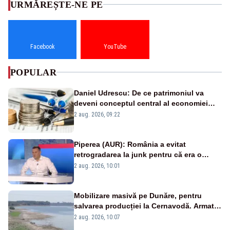
URMĂREȘTE-NE PE
Facebook
YouTube
POPULAR
Daniel Udrescu: De ce patrimoniul va
deveni conceptul central al economiei
viitoare?
2 aug. 2026, 09:22
Piperea (AUR): România a evitat
retrogradarea la junk pentru că era o
catastrofă pentru bănci și fondurile de
2 aug. 2026, 10:01
pensii
Mobilizare masivă pe Dunăre, pentru
salvarea producției la Cernavodă. Armata
va detona o stâncă și va devia apa
2 aug. 2026, 10:07
fluviului - IMAGINI AERIENE