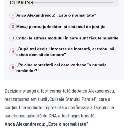
CUPRINS
Anca Alexandrescu: „Este o normalitate”
1
Mesaj pentru judecători și sistemul de justiție
2
Critici la adresa modului în care sunt făcute numirile
3
„După trei decizii întoarse de instanță, ar trebui să
4
existe demisii de onoare”
„Pe cine reprezintă cei care vorbesc în numele
5
românilor?”
Decizia instanței a fost comentată de Anca Alexandrescu,
realizatoarea emisiunii „Culisele Statului Paralel”, care a
susținut că verdictul reprezintă o confirmare a faptului că
sancțiunea aplicată de CNA a fost nejustificată.
Anca Alexandrescu: „Este o normalitate”