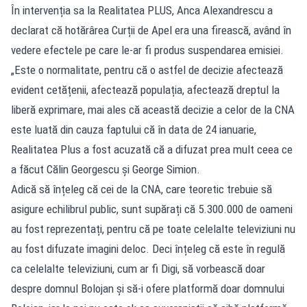
În intervenția sa la Realitatea PLUS, Anca Alexandrescu a
declarat că hotărârea Curții de Apel era una firească, având în
vedere efectele pe care le-ar fi produs suspendarea emisiei.
„Este o normalitate, pentru că o astfel de decizie afectează
evident cetățenii, afectează populația, afectează dreptul la
liberă exprimare, mai ales că această decizie a celor de la CNA
este luată din cauza faptului că în data de 24 ianuarie,
Realitatea Plus a fost acuzată că a difuzat prea mult ceea ce
a făcut Călin Georgescu și George Simion.
Adică să înțeleg că cei de la CNA, care teoretic trebuie să
asigure echilibrul public, sunt supărați că 5.300.000 de oameni
au fost reprezentați, pentru că pe toate celelalte televiziuni nu
au fost difuzate imagini deloc. Deci înțeleg că este în regulă
ca celelalte televiziuni, cum ar fi Digi, să vorbească doar
despre domnul Bolojan și să-i ofere platformă doar domnului