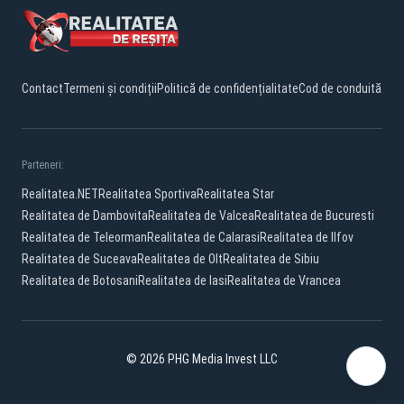
Contact
Termeni și condiții
Politică de confidențialitate
Cod de conduită
Parteneri:
Realitatea.NET
Realitatea Sportiva
Realitatea Star
Realitatea de Dambovita
Realitatea de Valcea
Realitatea de Bucuresti
Realitatea de Teleorman
Realitatea de Calarasi
Realitatea de Ilfov
Realitatea de Suceava
Realitatea de Olt
Realitatea de Sibiu
Realitatea de Botosani
Realitatea de Iasi
Realitatea de Vrancea
© 2026 PHG Media Invest LLC
Facebook
YouTube