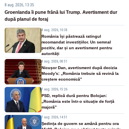
8 aug. 2026, 13:35
Groenlanda îi pune frână lui Trump. Avertisment dur
după planul de foraj
8 aug. 2026, 10:38
România își păstrează ratingul
recomandat investițiilor. Un semnal
pozitiv, dar și un avertisment pentru
autorități
8 aug. 2026, 08:51
Nicușor Dan, avertisment după decizia
Moody’s: „România trebuie să revină la
creștere economică”
7 aug. 2026, 15:26
PSD, replică dură pentru Bolojan:
„România este într-o situație de forță
majoră”
7 aug. 2026, 14:51
Ședința de guvern se amână pentru ora