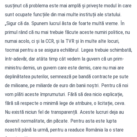
susținut că problema este mai amplă și privește modul în care
sunt ocupate funcțiile din mai multe instituții ale statului.
„Sigur că da. Spunem lucrul ăsta de foarte multă vreme. În
primul rând că nu mai trebuie făcute aceste numiri politice, nu
numai acolo, ci și la CCR, și la TVR și în multe alte locuri,
tocmai pentru a se asigura echilibrul. Legea trebuie schimbată,
într-adevăr, dar atâta timp cât vedem la guvern că un prim-
ministru demis, un guvern care este demis, care nu mai are
deplinătatea puterilor, semnează pe bandă contracte pe sute
de milioane, pe miliarde de euro din banii noștri. Pentru că noi
vom plăti aceste împrumuturi. Fără să dea nicio explicație,
fără să respecte o minimă lege de atribuire, o licitație, ceva.
Nu există niciun fel de transparență. Aceste lucruri deja au
devenit normalitate, din păcate. Pentru asta este lupta
noastră până la urmă, pentru a readuce România la o stare