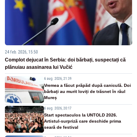
24 feb. 2026, 15:50
Complot dejucat în Serbia: doi bărbați, suspectați că
plănuiau asasinarea lui Vučić
6 aug. 2026, 21:39
Vremea a făcut prăpăd după caniculă. Doi
bărbați au murit loviți de trăsnet în râul
Mureș
6 aug. 2026, 20:17
Start spectaculos la UNTOLD 2026.
Artistul-surpriză care deschide prima
seară de festival