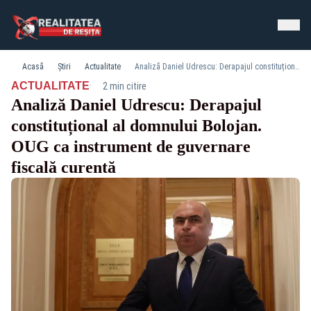
Acasă
Știri
Actualitate
Analiză Daniel Udrescu: Derapajul constituțional al domnului Bolojan. OUG ca instrument de guvernare fiscală curentă
·
ACTUALITATE
2 min citire
Analiză Daniel Udrescu: Derapajul
constituțional al domnului Bolojan.
OUG ca instrument de guvernare
fiscală curentă