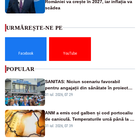
României va crește în 2027, iar inflația va
scădea
URMĂREȘTE-NE PE
Facebook
YouTube
POPULAR
SANITAS: Niciun scenariu favorabil
pentru angajații din sănătate în proiectul
Legii salarizării
31 iul. 2026, 07:29
ANM a emis cod galben și cod portocaliu
de caniculă. Temperaturile urcă până la 38
de grade, iar nopțile devin tropicale
31 iul. 2026, 07:39