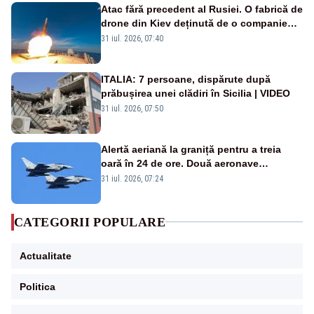
Atac fără precedent al Rusiei. O fabrică de
drone din Kiev deținută de o companie
americană, distrusă de o rachetă
31 iul. 2026, 07:40
rusească
ITALIA: 7 persoane, dispărute după
prăbușirea unei clădiri în Sicilia | VIDEO
31 iul. 2026, 07:50
Alertă aeriană la graniță pentru a treia
oară în 24 de ore. Două aeronave
Eurofighter britanice au fost ridicate de la
31 iul. 2026, 07:24
sol
CATEGORII POPULARE
Actualitate
Politica