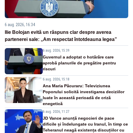
6 aug. 2026, 16:34
Ilie Bolojan evită un răspuns clar despre averea
partenerei sale: „Am respectat întotdeauna legea”
6 aug. 2026, 15:39
Guvernul a adoptat o hotărâre care
aprobă planurile de pregătire pentru
riscuri
6 aug. 2026, 15:18
Ana Maria Păcuraru: Televiziunea
Poporului solicită investigarea deciziilor
luate în această perioadă de criză
enegetică
6 aug. 2026, 11:27
JD Vance anunță negocieri de pace
dificile și îndelungate cu Iranul, în timp ce
Teheranul neagă existența discuțiilor cu