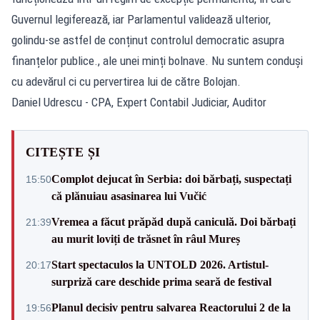
Guvernul legiferează, iar Parlamentul validează ulterior,
golindu-se astfel de conținut controlul democratic asupra
finanțelor publice., ale unei minți bolnave. Nu suntem conduși
cu adevărul ci cu pervertirea lui de către Bolojan.
Daniel Udrescu - CPA, Expert Contabil Judiciar, Auditor
CITEȘTE ȘI
Complot dejucat în Serbia: doi bărbați, suspectați
15:50
că plănuiau asasinarea lui Vučić
Vremea a făcut prăpăd după caniculă. Doi bărbați
21:39
au murit loviți de trăsnet în râul Mureș
Start spectaculos la UNTOLD 2026. Artistul-
20:17
surpriză care deschide prima seară de festival
Planul decisiv pentru salvarea Reactorului 2 de la
19:56