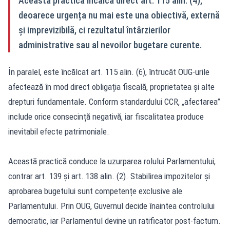
Această practică încalcă direct art. 115 alin. (4),
deoarece urgența nu mai este una obiectivă, externă
și imprevizibilă, ci rezultatul întârzierilor
administrative sau al nevoilor bugetare curente.
În paralel, este încălcat art. 115 alin. (6), întrucât OUG-urile
afectează în mod direct obligația fiscală, proprietatea și alte
drepturi fundamentale. Conform standardului CCR, „afectarea”
include orice consecință negativă, iar fiscalitatea produce
inevitabil efecte patrimoniale.
Această practică conduce la uzurparea rolului Parlamentului,
contrar art. 139 și art. 138 alin. (2). Stabilirea impozitelor și
aprobarea bugetului sunt competențe exclusive ale
Parlamentului. Prin OUG, Guvernul decide înaintea controlului
democratic, iar Parlamentul devine un ratificator post-factum.