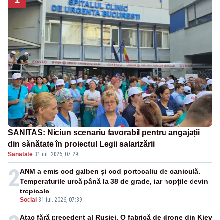
SANITAS: Niciun scenariu favorabil pentru angajații
din sănătate în proiectul Legii salarizării
Sanatate
·
31 iul. 2026, 07:29
2
ANM a emis cod galben și cod portocaliu de caniculă.
Temperaturile urcă până la 38 de grade, iar nopțile devin
tropicale
Social
-
31 iul. 2026, 07:39
Atac fără precedent al Rusiei. O fabrică de drone din Kiev