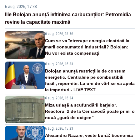
6 aug. 2026, 17:38
Ilie Bolojan anunță ieftinirea carburanților: Petromidia
revine la capacitate maximă
6 aug. 2026, 15:36
Cum se va întrerupe energia electrică la
marii consumatori industriali? Bolojan:
Nu vor exista compensații
6 aug. 2026, 15:33
Bolojan anunță restricțiile de consum
energetic. Centralele pe combustibili
fosili, repornite. La ore de vârf se va apela
la importuri - LIVE TEXT
6 aug. 2026, 15:24
Miza uriașă a scufundării barjelor.
Reactorul 2 de la Cernavodă poate primi o
nouă „gură de oxigen”
6 aug. 2026, 15:23
Alexandru Nazare, veste bună: Economia