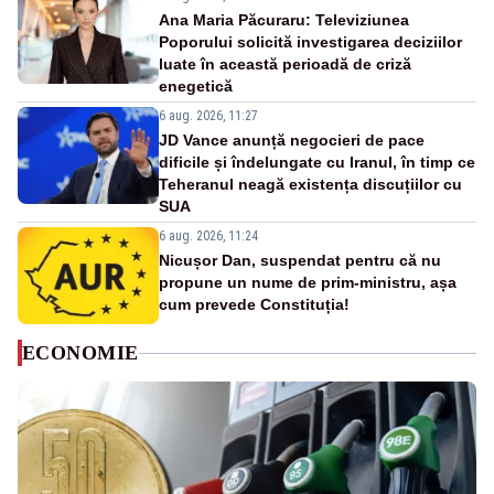
Ana Maria Păcuraru: Televiziunea
Poporului solicită investigarea deciziilor
luate în această perioadă de criză
enegetică
6 aug. 2026, 11:27
JD Vance anunță negocieri de pace
dificile și îndelungate cu Iranul, în timp ce
Teheranul neagă existența discuțiilor cu
SUA
6 aug. 2026, 11:24
Nicușor Dan, suspendat pentru că nu
propune un nume de prim-ministru, așa
cum prevede Constituția!
ECONOMIE