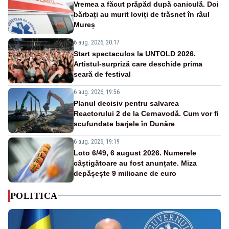
Vremea a făcut prăpăd după caniculă. Doi
bărbați au murit loviți de trăsnet în râul
Mureș
6 aug. 2026, 20:17
Start spectaculos la UNTOLD 2026.
Artistul-surpriză care deschide prima
seară de festival
6 aug. 2026, 19:56
Planul decisiv pentru salvarea
Reactorului 2 de la Cernavodă. Cum vor fi
scufundate barjele în Dunăre
6 aug. 2026, 19:19
Loto 6/49, 6 august 2026. Numerele
câștigătoare au fost anunțate. Miza
depășește 9 milioane de euro
POLITICA