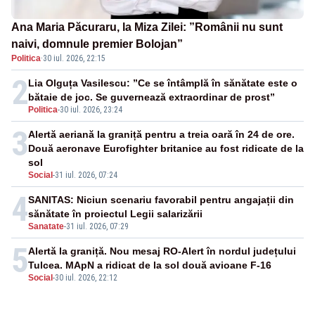
Ana Maria Păcuraru, la Miza Zilei: ”Românii nu sunt
naivi, domnule premier Bolojan”
Politica
·
30 iul. 2026, 22:15
2
Lia Olguța Vasilescu: ”Ce se întâmplă în sănătate este o
bătaie de joc. Se guvernează extraordinar de prost”
Politica
-
30 iul. 2026, 23:24
3
Alertă aeriană la graniță pentru a treia oară în 24 de ore.
Două aeronave Eurofighter britanice au fost ridicate de la
sol
Social
-
31 iul. 2026, 07:24
4
SANITAS: Niciun scenariu favorabil pentru angajații din
sănătate în proiectul Legii salarizării
Sanatate
-
31 iul. 2026, 07:29
5
Alertă la graniță. Nou mesaj RO-Alert în nordul județului
Tulcea. MApN a ridicat de la sol două avioane F-16
Social
-
30 iul. 2026, 22:12