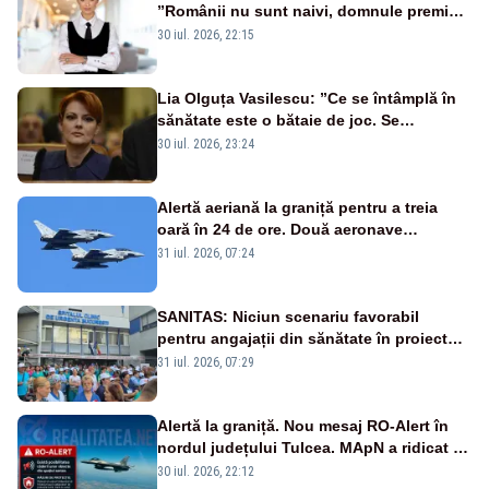
”Românii nu sunt naivi, domnule premier
Bolojan”
30 iul. 2026, 22:15
Lia Olguța Vasilescu: ”Ce se întâmplă în
sănătate este o bătaie de joc. Se
guvernează extraordinar de prost”
30 iul. 2026, 23:24
Alertă aeriană la graniță pentru a treia
oară în 24 de ore. Două aeronave
Eurofighter britanice au fost ridicate de la
31 iul. 2026, 07:24
sol
SANITAS: Niciun scenariu favorabil
pentru angajații din sănătate în proiectul
Legii salarizării
31 iul. 2026, 07:29
Alertă la graniță. Nou mesaj RO-Alert în
nordul județului Tulcea. MApN a ridicat de
la sol două avioane F-16
30 iul. 2026, 22:12