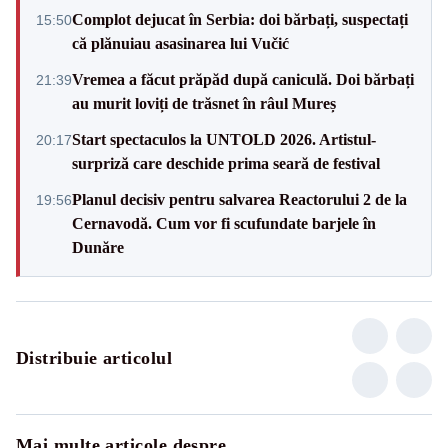
Complot dejucat în Serbia: doi bărbați, suspectați
15:50
că plănuiau asasinarea lui Vučić
Vremea a făcut prăpăd după caniculă. Doi bărbați
21:39
au murit loviți de trăsnet în râul Mureș
Start spectaculos la UNTOLD 2026. Artistul-
20:17
surpriză care deschide prima seară de festival
Planul decisiv pentru salvarea Reactorului 2 de la
19:56
Cernavodă. Cum vor fi scufundate barjele în
Dunăre
Distribuie articolul
Mai multe articole despre