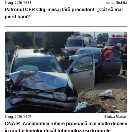
6 aug. 2026, 14:38
Ionuț Nichita
Patronul CFR Cluj, mesaj fără precedent: „Cât să mai
pierd bani?”
6 aug. 2026, 14:07
Stoica Marian
CNAIR: Accidentele rutiere provoacă mai multe decese
în rândul tinerilor decât tuberculoza și drogurile