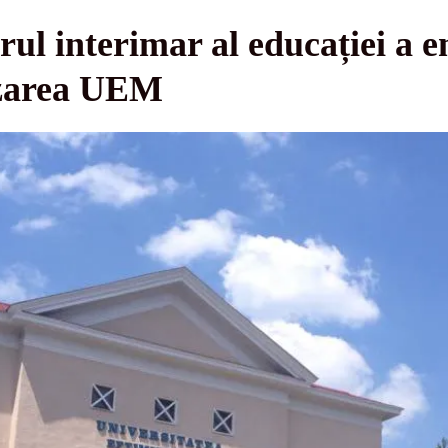
l interimar al educației a e
izarea UEM