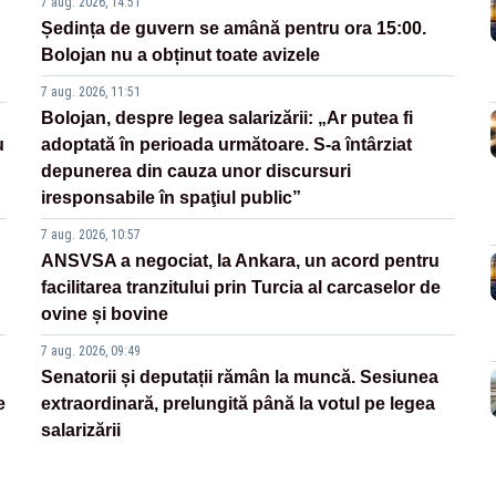
7 aug. 2026, 14:51
Ședința de guvern se amână pentru ora 15:00.
Bolojan nu a obținut toate avizele
7 aug. 2026, 11:51
Bolojan, despre legea salarizării: „Ar putea fi
u
adoptată în perioada următoare. S-a întârziat
depunerea din cauza unor discursuri
iresponsabile în spaţiul public”
7 aug. 2026, 10:57
ANSVSA a negociat, la Ankara, un acord pentru
facilitarea tranzitului prin Turcia al carcaselor de
ovine și bovine
7 aug. 2026, 09:49
Senatorii și deputații rămân la muncă. Sesiunea
e
extraordinară, prelungită până la votul pe legea
salarizării