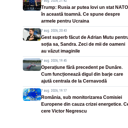
7 aug. 2026, 21:42
Trump: Rusia ar putea lovi un stat NATO
în această toamnă. Ce spune despre
armele pentru Ucraina
7 aug. 2026, 20:43
Gest superb făcut de Adrian Mutu pentr
soția sa, Sandra. Zeci de mii de oameni
au văzut imaginile
7 aug. 2026, 19:45
Operațiune fără precedent pe Dunăre.
Cum funcționează digul din barje care
ajută centrala de la Cernavodă
7 aug. 2026, 19:17
România, sub monitorizarea Comisiei
Europene din cauza crizei energetice. C
cere Victor Negrescu