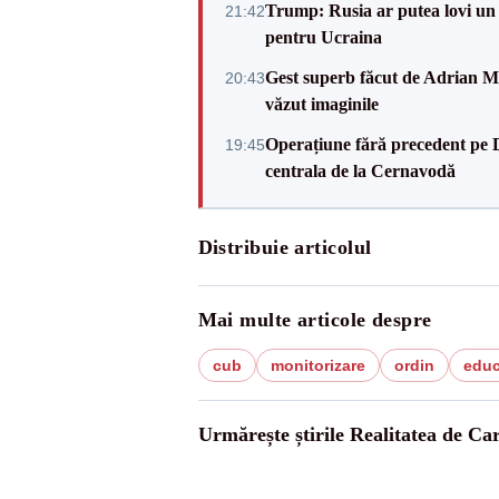
Trump: Rusia ar putea lovi un
21:42
pentru Ucraina
Gest superb făcut de Adrian Mu
20:43
văzut imaginile
Operațiune fără precedent pe 
19:45
centrala de la Cernavodă
Distribuie articolul
Mai multe articole despre
cub
monitorizare
ordin
educ
Urmărește știrile Realitatea de Ca