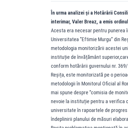
În urma analizei și a Hotărârii Consi
interimar, Valer Breaz, a emis ordinu
Acesta era necesar pentru punerea în 
Universitatea ”Eftimie Murgu” din Re
metodologia monitorizării acestei uni
instituție de învățământ superior,car
conform hotărârii guvernului nr. 369/1
Reșița, este monitorizată pe o perioa
metodologii în Monitorul Oficial al R
mai spune despre ”comisia de monitor
nevoie la instituție pentru a verifica
universitate în rapoartele de progres
îndeplinirii planului de măsuri elabor
Reșița,problematica menționată în art