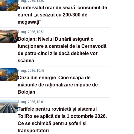
7 aug. 2026, 13:02
În intervalul orar de seară, consumul de
curent „a scăzut cu 200-300 de
megawați”
7 aug. 2026, 10:51
Bolojan: Nivelul Dunării asigură o
funcționare a centralei de la Cernavodă
de patru-cinci zile dacă debitele vor
scădea
7 aug. 2026, 10:43
Criza din energie. Cine scapă de
măsurile de raționalizare impuse de
Bolojan
7 aug. 2026, 10:01
Tarifele pentru rovinietă și sistemul
TollRo se aplică de la 1 octombrie 2026.
Ce se schimbă pentru șoferi și
transportatori