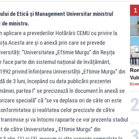
1
liului de Etică și Management Universitar ministrul
l de ministru.
aplicare a prevederilor Hotărârii CEMU cu privire la
șița.Acesta are și o anexă prin care se prevede
versități: ”Universitatea „Eftimie Murgu” din Reșița
e face parte din sistemul național de învățământ,
Rom
992 privind înființarea Universității „Eftimie Murgu” din
Vul
dă de 3 luni, începând cu data publicării prezentei
Econ
pun
omâniei, partea I” se precizează în document.În anexă se
cun
izare specială” că ”se va deplasa ori de câte ori este
 conformitatea și realitatea celor precizate de către
 transmise și va întocmi rapoarte ce vor prezenta stadiul
at de către Universitatea „ Eftimie Murgu” din
.3 alin. (1) și (3), precum și alte aspecte semnalate la