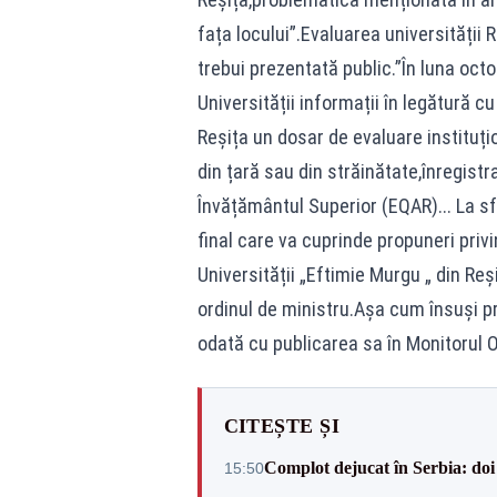
fața locului”.Evaluarea universității
trebui prezentată public.”În luna oct
Universității informații în legătură 
Reșița un dosar de evaluare instituțio
din țară sau din străinătate,înregistr
Învățământul Superior (EQAR)... La sf
final care va cuprinde propuneri priv
Universității „Eftimie Murgu „ din Reș
ordinul de ministru.Așa cum însuși pr
odată cu publicarea sa în Monitorul Of
CITEȘTE ȘI
Complot dejucat în Serbia: doi 
15:50