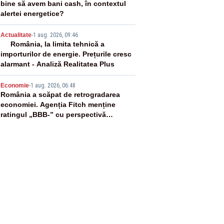
bine să avem bani cash, în contextul
alertei energetice?
4
Actualitate
-
1 aug. 2026, 09:46
România, la limita tehnică a
importurilor de energie. Prețurile cresc
alarmant - Analiză Realitatea Plus
5
Economie
-
1 aug. 2026, 06:48
România a scăpat de retrogradarea
economiei. Agenția Fitch menține
ratingul „BBB-” cu perspectivă
negativă