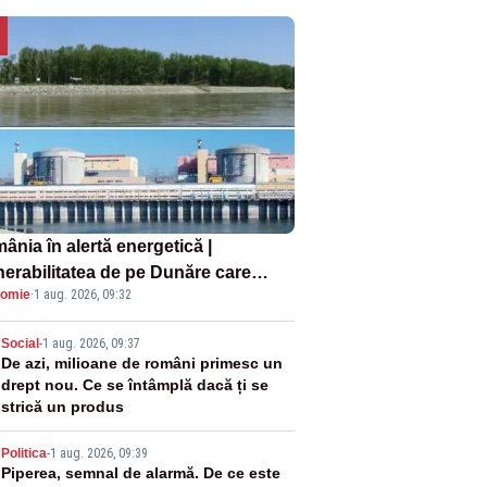
ânia în alertă energetică |
nerabilitatea de pe Dunăre care
omie
·
1 aug. 2026, 09:32
e în pericol Centrala Cernavodă era
oscută de pe vremea lui Ceaușescu
2
Social
-
1 aug. 2026, 09:37
De azi, milioane de români primesc un
drept nou. Ce se întâmplă dacă ți se
strică un produs
3
Politica
-
1 aug. 2026, 09:39
Piperea, semnal de alarmă. De ce este