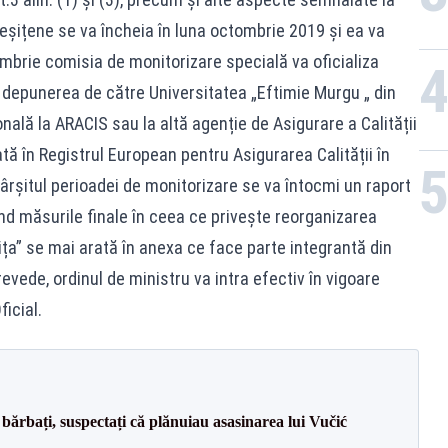
 Reșițene se va încheia în luna octombrie 2019 și ea va
ombrie comisia de monitorizare specială va oficializa
cu depunerea de către Universitatea „Eftimie Murgu „ din
nală la ARACIS sau la altă agenție de Asigurare a Calității
ată în Registrul European pentru Asigurarea Calității în
ârșitul perioadei de monitorizare se va întocmi un raport
ind măsurile finale în ceea ce privește reorganizarea
ița” se mai arată în anexa ce face parte integrantă din
evede, ordinul de ministru va intra efectiv în vigoare
icial.
bărbați, suspectați că plănuiau asasinarea lui Vučić