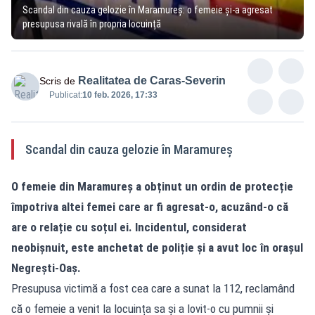
Scandal din cauza gelozie în Maramureș: o femeie și-a agresat
presupusa rivală în propria locuință
Realitatea de Caras-Severin
Scris de
Publicat:
10 feb. 2026, 17:33
Scandal din cauza gelozie în Maramureș
O femeie din Maramureș a obținut un ordin de protecție
împotriva altei femei care ar fi agresat-o, acuzând-o că
are o relație cu soțul ei. Incidentul, considerat
neobișnuit, este anchetat de poliție și a avut loc în orașul
Negrești-Oaș.
Presupusa victimă a fost cea care a sunat la 112, reclamând
că o femeie a venit la locuința sa și a lovit-o cu pumnii și