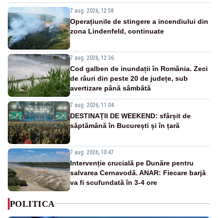
7 aug. 2026, 12:58
Operațiunile de stingere a incendiului din
zona Lindenfeld, continuate
7 aug. 2026, 12:36
Cod galben de inundații în România. Zeci
de râuri din peste 20 de județe, sub
avertizare până sâmbătă
7 aug. 2026, 11:04
DESTINAȚII DE WEEKEND: sfârșit de
săptămână în București și în țară
7 aug. 2026, 10:47
Intervenție crucială pe Dunăre pentru
salvarea Cernavodă. ANAR: Fiecare barjă
va fi scufundată în 3-4 ore
POLITICA