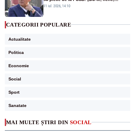
învârtindu-te!”
31 iul. 2026, 14:10
CATEGORII POPULARE
Actualitate
Politica
Economie
Social
Sport
Sanatate
MAI MULTE ȘTIRI DIN
SOCIAL