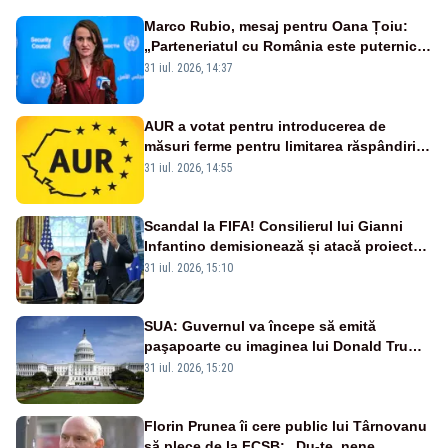
Marco Rubio, mesaj pentru Oana Țoiu:
„Parteneriatul cu România este puternic
și prețuit”
31 iul. 2026, 14:37
AUR a votat pentru introducerea de
măsuri ferme pentru limitarea răspândirii
virusului pestei porcine africane
31 iul. 2026, 14:55
Scandal la FIFA! Consilierul lui Gianni
Infantino demisionează și atacă proiectul
privind investitorii străini
31 iul. 2026, 15:10
SUA: Guvernul va începe să emită
paşapoarte cu imaginea lui Donald Trump
începând cu 8 august
31 iul. 2026, 15:20
Florin Prunea îi cere public lui Târnovanu
să plece de la FCSB: „Du-te, nene,