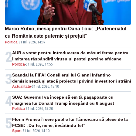
Marco Rubio, mesaj pentru Oana Țoiu: „Parteneriatul
cu România este puternic și prețuit”
Politica
·
31 iul. 2026, 14:37
2
AUR a votat pentru introducerea de măsuri ferme pentru
limitarea răspândirii virusului pestei porcine africane
Politica
-
31 iul. 2026, 14:55
3
Scandal la FIFA! Consilierul lui Gianni Infantino
demisionează și atacă proiectul privind investitorii străini
Actualitate
-
31 iul. 2026, 15:10
4
SUA: Guvernul va începe să emită paşapoarte cu
imaginea lui Donald Trump începând cu 8 august
Politica
-
31 iul. 2026, 15:20
5
Florin Prunea îi cere public lui Târnovanu să plece de la
FCSB: „Du-te, nene, învârtindu-te!”
Sport
-
31 iul. 2026, 14:10