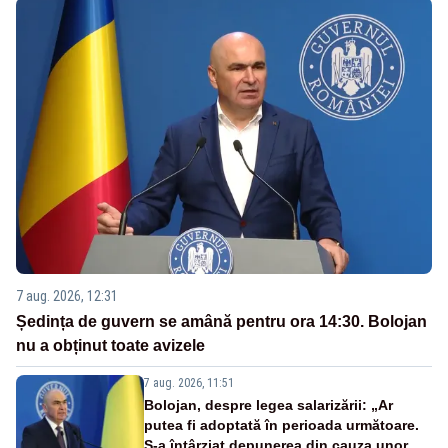
7 aug. 2026, 12:31
Ședința de guvern se amână pentru ora 14:30. Bolojan
nu a obținut toate avizele
7 aug. 2026, 11:51
Bolojan, despre legea salarizării: „Ar
putea fi adoptată în perioada următoare.
S-a întârziat depunerea din cauza unor