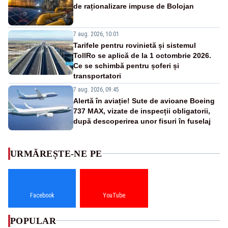
de raționalizare impuse de Bolojan
7 aug. 2026, 10:01
Tarifele pentru rovinietă și sistemul
TollRo se aplică de la 1 octombrie 2026.
Ce se schimbă pentru șoferi și
transportatori
7 aug. 2026, 09:45
Alertă în aviație! Sute de avioane Boeing
737 MAX, vizate de inspecții obligatorii,
după descoperirea unor fisuri în fuselaj
URMĂREȘTE-NE PE
Facebook
YouTube
POPULAR