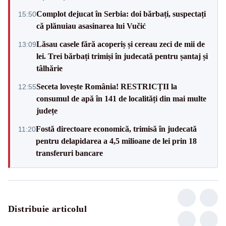
Complot dejucat în Serbia: doi bărbați, suspectați
15:50
că plănuiau asasinarea lui Vučić
Lăsau casele fără acoperiș și cereau zeci de mii de
13:09
lei. Trei bărbați trimiși în judecată pentru șantaj și
tâlhărie
Seceta lovește România! RESTRICȚII la
12:55
consumul de apă în 141 de localități din mai multe
județe
Fostă directoare economică, trimisă în judecată
11:20
pentru delapidarea a 4,5 milioane de lei prin 18
transferuri bancare
Distribuie articolul