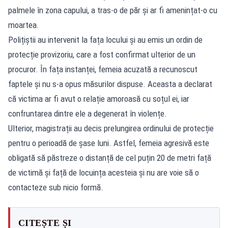
palmele în zona capului, a tras-o de păr și ar fi amenințat-o cu
moartea.
Polițiștii au intervenit la fața locului și au emis un ordin de
protecție provizoriu, care a fost confirmat ulterior de un
procuror. În fața instanței, femeia acuzată a recunoscut
faptele și nu s-a opus măsurilor dispuse. Aceasta a declarat
că victima ar fi avut o relație amoroasă cu soțul ei, iar
confruntarea dintre ele a degenerat în violențe.
Ulterior, magistrații au decis prelungirea ordinului de protecție
pentru o perioadă de șase luni. Astfel, femeia agresivă este
obligată să păstreze o distanță de cel puțin 20 de metri față
de victimă și față de locuința acesteia și nu are voie să o
contacteze sub nicio formă.
CITEȘTE ȘI