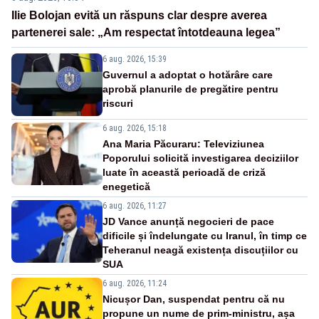
Ilie Bolojan evită un răspuns clar despre averea
partenerei sale: „Am respectat întotdeauna legea”
6 aug. 2026, 15:39
Guvernul a adoptat o hotărâre care
aprobă planurile de pregătire pentru
riscuri
6 aug. 2026, 15:18
Ana Maria Păcuraru: Televiziunea
Poporului solicită investigarea deciziilor
luate în această perioadă de criză
enegetică
6 aug. 2026, 11:27
JD Vance anunță negocieri de pace
dificile și îndelungate cu Iranul, în timp ce
Teheranul neagă existența discuțiilor cu
SUA
6 aug. 2026, 11:24
Nicușor Dan, suspendat pentru că nu
propune un nume de prim-ministru, așa