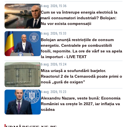
6 aug. 2026, 15:36
Cum se va întrerupe energia electrică la
marii consumatori industriali? Bolojan:
Nu vor exista compensații
6 aug. 2026, 15:33
Bolojan anunță restricțiile de consum
energetic. Centralele pe combustibili
fosili, repornite. La ore de vârf se va apela
la importuri - LIVE TEXT
6 aug. 2026, 15:24
Miza uriașă a scufundării barjelor.
Reactorul 2 de la Cernavodă poate primi o
nouă „gură de oxigen”
6 aug. 2026, 15:23
Alexandru Nazare, veste bună: Economia
României va crește în 2027, iar inflația va
scădea