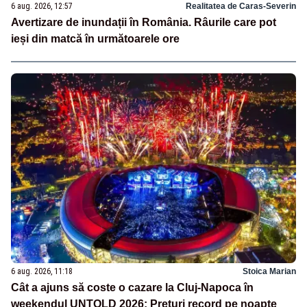
6 aug. 2026, 12:57
Realitatea de Caras-Severin
Avertizare de inundații în România. Râurile care pot
ieși din matcă în următoarele ore
6 aug. 2026, 11:18
Stoica Marian
Cât a ajuns să coste o cazare la Cluj-Napoca în
weekendul UNTOLD 2026: Prețuri record pe noapte