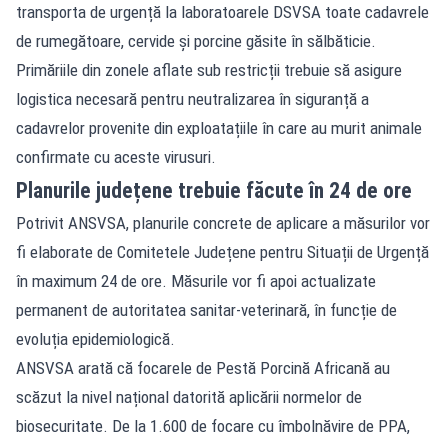
transporta de urgență la laboratoarele DSVSA toate cadavrele
de rumegătoare, cervide și porcine găsite în sălbăticie.
Primăriile din zonele aflate sub restricții trebuie să asigure
logistica necesară pentru neutralizarea în siguranță a
cadavrelor provenite din exploatațiile în care au murit animale
confirmate cu aceste virusuri.
Planurile județene trebuie făcute în 24 de ore
Potrivit ANSVSA, planurile concrete de aplicare a măsurilor vor
fi elaborate de Comitetele Județene pentru Situații de Urgență
în maximum 24 de ore. Măsurile vor fi apoi actualizate
permanent de autoritatea sanitar-veterinară, în funcție de
evoluția epidemiologică.
ANSVSA arată că focarele de Pestă Porcină Africană au
scăzut la nivel național datorită aplicării normelor de
biosecuritate. De la 1.600 de focare cu îmbolnăvire de PPA,