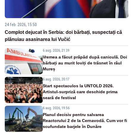
24 feb. 2026, 15:50
Complot dejucat în Serbia: doi bărbați, suspectați că
plănuiau asasinarea lui Vučić
6 aug. 2026, 21:39
Vremea a făcut prăpăd după caniculă. Doi
bărbați au murit loviți de trăsnet în râul
Mureș
6 aug. 2026, 20:17
Start spectaculos la UNTOLD 2026.
Artistul-surpriză care deschide prima
seară de festival
6 aug. 2026, 19:56
Planul decisiv pentru salvarea
Reactorului 2 de la Cernavodă. Cum vor fi
scufundate barjele în Dunăre