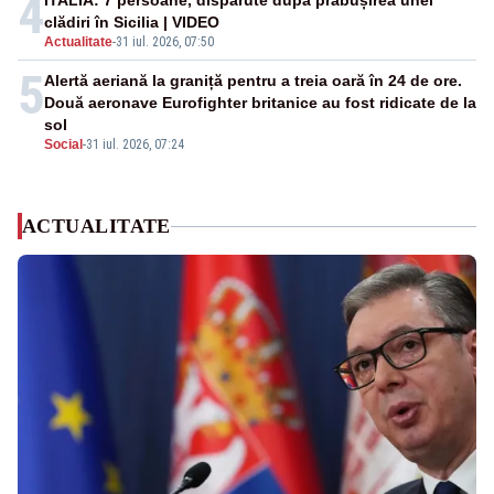
4
ITALIA: 7 persoane, dispărute după prăbușirea unei
clădiri în Sicilia | VIDEO
Actualitate
-
31 iul. 2026, 07:50
5
Alertă aeriană la graniță pentru a treia oară în 24 de ore.
Două aeronave Eurofighter britanice au fost ridicate de la
sol
Social
-
31 iul. 2026, 07:24
ACTUALITATE