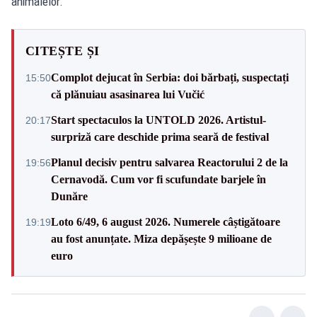
animalelor.
CITEȘTE ȘI
Complot dejucat în Serbia: doi bărbați, suspectați
15:50
că plănuiau asasinarea lui Vučić
Start spectaculos la UNTOLD 2026. Artistul-
20:17
surpriză care deschide prima seară de festival
Planul decisiv pentru salvarea Reactorului 2 de la
19:56
Cernavodă. Cum vor fi scufundate barjele în
Dunăre
Loto 6/49, 6 august 2026. Numerele câștigătoare
19:19
au fost anunțate. Miza depășește 9 milioane de
euro