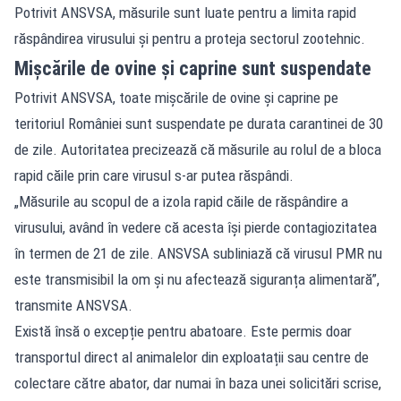
Potrivit ANSVSA, măsurile sunt luate pentru a limita rapid
răspândirea virusului și pentru a proteja sectorul zootehnic.
Mișcările de ovine și caprine sunt suspendate
Potrivit ANSVSA, toate mișcările de ovine și caprine pe
teritoriul României sunt suspendate pe durata carantinei de 30
de zile. Autoritatea precizează că măsurile au rolul de a bloca
rapid căile prin care virusul s-ar putea răspândi.
„Măsurile au scopul de a izola rapid căile de răspândire a
virusului, având în vedere că acesta își pierde contagiozitatea
în termen de 21 de zile. ANSVSA subliniază că virusul PMR nu
este transmisibil la om și nu afectează siguranța alimentară”,
transmite ANSVSA.
Există însă o excepție pentru abatoare. Este permis doar
transportul direct al animalelor din exploatații sau centre de
colectare către abator, dar numai în baza unei solicitări scrise,