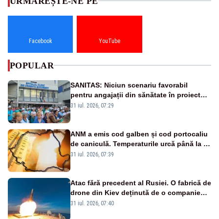
URMĂREȘTE-NE PE
Facebook
YouTube
POPULAR
SANITAS: Niciun scenariu favorabil
pentru angajații din sănătate în proiectul
Legii salarizării
31 iul. 2026, 07:29
ANM a emis cod galben și cod portocaliu
de caniculă. Temperaturile urcă până la 38
de grade, iar nopțile devin tropicale
31 iul. 2026, 07:39
Atac fără precedent al Rusiei. O fabrică de
drone din Kiev deținută de o companie
americană, distrusă de o rachetă
31 iul. 2026, 07:40
rusească