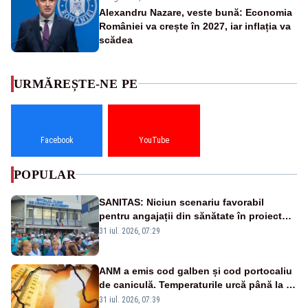
Alexandru Nazare, veste bună: Economia
României va crește în 2027, iar inflația va
scădea
URMĂREȘTE-NE PE
Facebook
YouTube
POPULAR
SANITAS: Niciun scenariu favorabil
pentru angajații din sănătate în proiectul
Legii salarizării
31 iul. 2026, 07:29
ANM a emis cod galben și cod portocaliu
de caniculă. Temperaturile urcă până la 38
de grade, iar nopțile devin tropicale
31 iul. 2026, 07:39