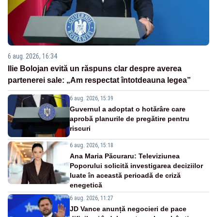
6 aug. 2026, 16:34
Ilie Bolojan evită un răspuns clar despre averea
partenerei sale: „Am respectat întotdeauna legea”
6 aug. 2026, 15:39
Guvernul a adoptat o hotărâre care
aprobă planurile de pregătire pentru
riscuri
6 aug. 2026, 15:18
Ana Maria Păcuraru: Televiziunea
Poporului solicită investigarea deciziilor
luate în această perioadă de criză
enegetică
6 aug. 2026, 11:27
JD Vance anunță negocieri de pace