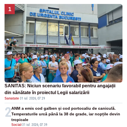
1
SANITAS: Niciun scenariu favorabil pentru angajații
din sănătate în proiectul Legii salarizării
Sanatate
·
31 iul. 2026, 07:29
2
ANM a emis cod galben și cod portocaliu de caniculă.
Temperaturile urcă până la 38 de grade, iar nopțile devin
tropicale
Social
-
31 iul. 2026, 07:39