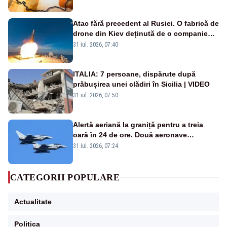
Atac fără precedent al Rusiei. O fabrică de
drone din Kiev deținută de o companie
americană, distrusă de o rachetă
31 iul. 2026, 07:40
rusească
ITALIA: 7 persoane, dispărute după
prăbușirea unei clădiri în Sicilia | VIDEO
31 iul. 2026, 07:50
Alertă aeriană la graniță pentru a treia
oară în 24 de ore. Două aeronave
Eurofighter britanice au fost ridicate de la
31 iul. 2026, 07:24
sol
CATEGORII POPULARE
Actualitate
Politica