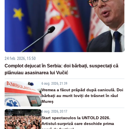
24 feb. 2026, 15:50
Complot dejucat în Serbia: doi bărbați, suspectați că
plănuiau asasinarea lui Vučić
6 aug. 2026, 21:39
Vremea a făcut prăpăd după caniculă. Doi
bărbați au murit loviți de trăsnet în râul
Mureș
6 aug. 2026, 20:17
Start spectaculos la UNTOLD 2026.
Artistul-surpriză care deschide prima