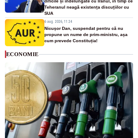
dificile și îndelungate cu Iranul, în timp ce
Teheranul neagă existența discuțiilor cu
SUA
6 aug. 2026, 11:24
Nicușor Dan, suspendat pentru că nu
propune un nume de prim-ministru, așa
cum prevede Constituția!
ECONOMIE