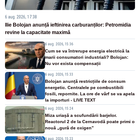
6 aug. 2026, 17:38
Ilie Bolojan anunță ieftinirea carburanților: Petromidia
revine la capacitate maximă
6 aug. 2026, 15:36
Cum se va întrerupe energia electrică la
marii consumatori industriali? Bolojan:
Nu vor exista compensații
6 aug. 2026, 15:33
Bolojan anunță restricțiile de consum
energetic. Centralele pe combustibili
fosili, repornite. La ore de vârf se va apela
la importuri - LIVE TEXT
6 aug. 2026, 15:24
Miza uriașă a scufundării barjelor.
Reactorul 2 de la Cernavodă poate primi o
nouă „gură de oxigen”
6 aug. 2026, 15:23