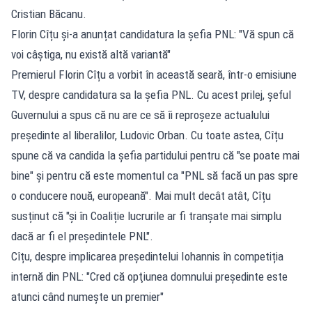
Cristian Băcanu.
Florin Cîțu și-a anunțat candidatura la șefia PNL: "Vă spun că
voi câștiga, nu există altă variantă"
Premierul Florin Cîțu a vorbit în această seară, într-o emisiune
TV, despre candidatura sa la șefia PNL. Cu acest prilej, șeful
Guvernului a spus că nu are ce să îi reproșeze actualului
președinte al liberalilor, Ludovic Orban. Cu toate astea, Cîțu
spune că va candida la șefia partidului pentru că "se poate mai
bine" și pentru că este momentul ca "PNL să facă un pas spre
o conducere nouă, europeană". Mai mult decât atât, Cîțu
susținut că "și în Coaliție lucrurile ar fi tranșate mai simplu
dacă ar fi el președintele PNL".
Cîțu, despre implicarea președintelui Iohannis în competiția
internă din PNL: "Cred că opţiunea domnului preşedinte este
atunci când numeşte un premier"