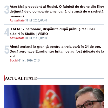
3
Atac fără precedent al Rusiei. O fabrică de drone din Kiev
deținută de o companie americană, distrusă de o rachetă
rusească
Actualitate
-
31 iul. 2026, 07:40
4
ITALIA: 7 persoane, dispărute după prăbușirea unei
clădiri în Sicilia | VIDEO
Actualitate
-
31 iul. 2026, 07:50
5
Alertă aeriană la graniță pentru a treia oară în 24 de ore.
Două aeronave Eurofighter britanice au fost ridicate de la
sol
Social
-
31 iul. 2026, 07:24
ACTUALITATE