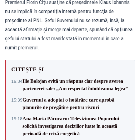
Premierul Florin Cîţu susţine că preşedintele Klaus Iohannis
nu se implică în competiţia internă pentru funcţia de
preşedinte al PNL. Șeful Guvernului nu se rezumă, însă, la
această afirmație și merge mai departe, spunând că opţiunea
şefului statului a fost manifestată în momentul în care a
numit premierul.
CITEȘTE ȘI
Ilie Bolojan evită un răspuns clar despre averea
16:34
partenerei sale: „Am respectat întotdeauna legea”
Guvernul a adoptat o hotărâre care aprobă
15:39
planurile de pregătire pentru riscuri
Ana Maria Păcuraru: Televiziunea Poporului
15:18
solicită investigarea deciziilor luate în această
perioadă de criză enegetică