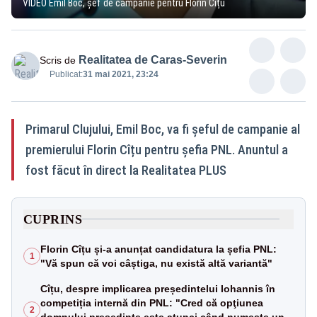
VIDEO Emil Boc, șef de campanie pentru Florin Cîțu
Realitatea de Caras-Severin
Scris de
Publicat:
31 mai 2021, 23:24
Primarul Clujului, Emil Boc, va fi șeful de campanie al
premierului Florin Cîțu pentru șefia PNL. Anuntul a
fost făcut în direct la Realitatea PLUS
CUPRINS
Florin Cîțu și-a anunțat candidatura la șefia PNL:
1
"Vă spun că voi câștiga, nu există altă variantă"
Cîțu, despre implicarea președintelui Iohannis în
competiția internă din PNL: "Cred că opţiunea
2
domnului preşedinte este atunci când numeşte un