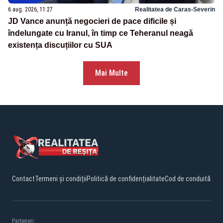
6 aug. 2026, 11:27
Realitatea de Caras-Severin
JD Vance anunță negocieri de pace dificile și
îndelungate cu Iranul, în timp ce Teheranul neagă
existența discuțiilor cu SUA
Mai Multe
Contact
Termeni și condiții
Politică de confidențialitate
Cod de conduită
Parteneri: