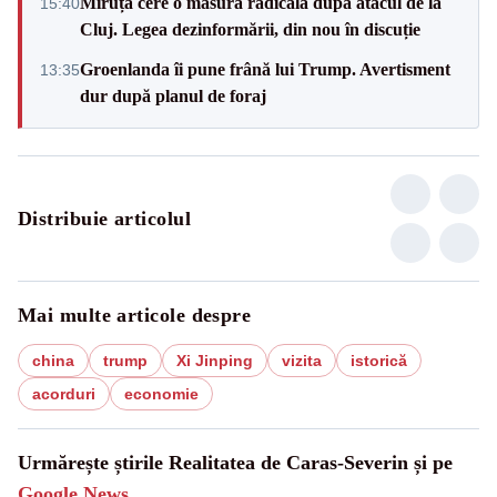
Miruță cere o măsură radicală după atacul de la
15:40
Cluj. Legea dezinformării, din nou în discuție
Groenlanda îi pune frână lui Trump. Avertisment
13:35
dur după planul de foraj
Distribuie articolul
Mai multe articole despre
china
trump
Xi Jinping
vizita
istorică
acorduri
economie
Urmărește știrile Realitatea de Caras-Severin și pe
Google News