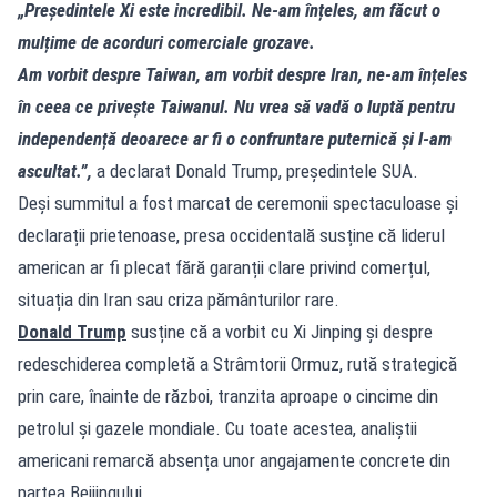
„Președintele Xi este incredibil. Ne-am înțeles, am făcut o
mulțime de acorduri comerciale grozave.
Am vorbit despre Taiwan, am vorbit despre Iran, ne-am înțeles
în ceea ce privește Taiwanul. Nu vrea să vadă o luptă pentru
independență deoarece ar fi o confruntare puternică și l-am
ascultat.”,
a declarat Donald Trump, președintele SUA.
Deși summitul a fost marcat de ceremonii spectaculoase și
declarații prietenoase, presa occidentală susține că liderul
american ar fi plecat fără garanții clare privind comerțul,
situația din Iran sau criza pământurilor rare.
Donald Trump
susține că a vorbit cu Xi Jinping și despre
redeschiderea completă a Strâmtorii Ormuz, rută strategică
prin care, înainte de război, tranzita aproape o cincime din
petrolul și gazele mondiale. Cu toate acestea, analiștii
americani remarcă absența unor angajamente concrete din
partea Beijingului.