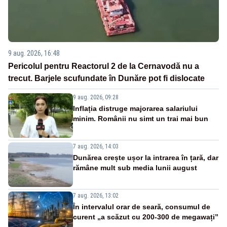
9 aug. 2026, 16:48
Pericolul pentru Reactorul 2 de la Cernavodă nu a
trecut. Barjele scufundate în Dunăre pot fi dislocate
9 aug. 2026, 09:28
Inflația distruge majorarea salariului
minim. Românii nu simt un trai mai bun
7 aug. 2026, 14:03
Dunărea crește ușor la intrarea în țară, dar
rămâne mult sub media lunii august
7 aug. 2026, 13:02
În intervalul orar de seară, consumul de
curent „a scăzut cu 200-300 de megawați”