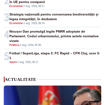
2
în UE pentru companii
Economie
-
3 aug. 2026, 08:51
3
Strategia naţională pentru conservarea biodiversităţii și
legea integrităţii, în dezbatere
Economie
-
3 aug. 2026, 08:54
4
Nicușor Dan promulgă legile PNRR adoptate de
Parlament. Codul urbanismului, printre actele normative
vizate
Politica
-
3 aug. 2026, 09:00
5
Fotbal / SuperLiga, etapa 3: FC Rapid – CFR Cluj, scor 3-
1
Sport
-
3 aug. 2026, 08:21
ACTUALITATE