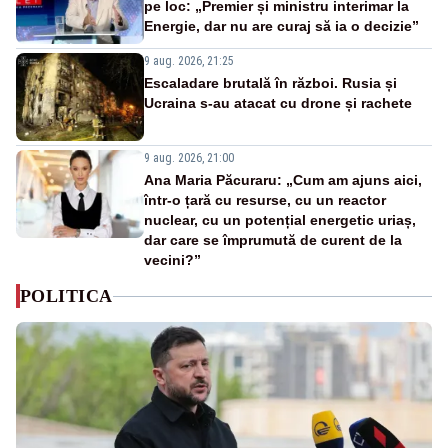
pe loc: „Premier și ministru interimar la
Energie, dar nu are curaj să ia o decizie”
9 aug. 2026, 21:25
Escaladare brutală în război. Rusia și
Ucraina s-au atacat cu drone și rachete
9 aug. 2026, 21:00
Ana Maria Păcuraru: „Cum am ajuns aici,
într-o țară cu resurse, cu un reactor
nuclear, cu un potențial energetic uriaș,
dar care se împrumută de curent de la
vecini?”
POLITICA