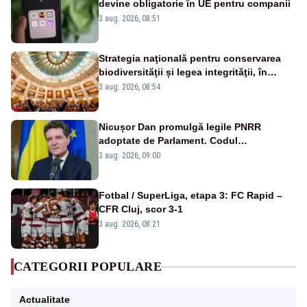
devine obligatorie în UE pentru companii
3 aug. 2026, 08:51
Strategia naţională pentru conservarea
biodiversităţii și legea integrităţii, în
dezbatere
3 aug. 2026, 08:54
Nicușor Dan promulgă legile PNRR
adoptate de Parlament. Codul
urbanismului, printre actele normative
3 aug. 2026, 09:00
vizate
Fotbal / SuperLiga, etapa 3: FC Rapid –
CFR Cluj, scor 3-1
3 aug. 2026, 08:21
CATEGORII POPULARE
Actualitate