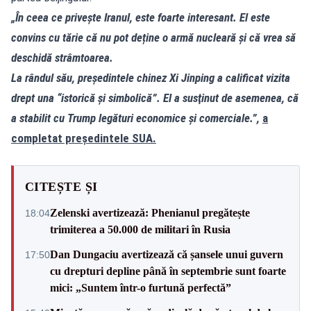
„În ceea ce privește Iranul, este foarte interesant. El este
convins cu tărie că nu pot deține o armă nucleară și că vrea să
deschidă strâmtoarea.
La rândul său, preşedintele chinez Xi Jinping a calificat vizita
drept una “istorică şi simbolică”. El a susţinut de asemenea, că
a stabilit cu Trump legături economice şi comerciale.”,
a
completat președintele SUA.
CITEȘTE ȘI
Zelenski avertizează: Phenianul pregătește
18:04
trimiterea a 50.000 de militari în Rusia
Dan Dungaciu avertizează că șansele unui guvern
17:50
cu drepturi depline până în septembrie sunt foarte
mici: „Suntem într-o furtună perfectă”