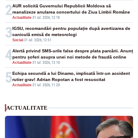
2
AUR solicită Guvernului Republicii Moldova să
reanalizeze anularea concertului de Ziua Limbii Române
Actualitate
-
31 iul. 2026, 12:18
3
IGSU, recomandări pentru populație după avertizarea de
caniculă emisă de meteorologi
Social
-
31 iul. 2026, 12:51
4
Alertă privind SMS-urile false despre plata parcării. Anunț
pentru șoferi asupra unei noi metode de fraudă online
Actualitate
-
31 iul. 2026, 13:10
5
Echipa secundă a lui Dinamo, implicată într-un accident
rutier grav! Adrian Ropotan a fost resuscitat
Actualitate
-
31 iul. 2026, 11:20
ACTUALITATE