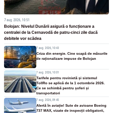
7 aug. 2026, 10:51
Bolojan: Nivelul Dunării asigură o funcționare a
centralei de la Cernavodă de patru-cinci zile dacă
debitele vor scădea
7 aug. 2026, 10:43
Criza din energie. Cine scapă de măsurile
de raționalizare impuse de Bolojan
7 aug. 2026, 10:01
Tarifele pentru rovinietă și sistemul
TollRo se aplică de la 1 octombrie 2026.
Ce se schimbă pentru șoferi și
transportatori
7 aug. 2026, 09:45
Alertă în aviație! Sute de avioane Boeing
737 MAX, vizate de inspecții obligatorii,