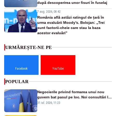
după descoperirea unor fisuri în fuselaj
7 aug. 2026, 08:42
România află astăzi ratingul de țară în
urma evaluării Moody’s. Bolojan: „Trei
sunt factorii-cheie care stau la baza
acestor evaluări”
URMĂREȘTE-NE PE
Facebook
YouTube
POPULAR
Negocierile privind formarea unui nou
guvern bat pasul pe loc. Noi consultări la
Cotroceni, așteptate după mijlocul lunii
31 iul. 2026, 11:23
august -SURSE