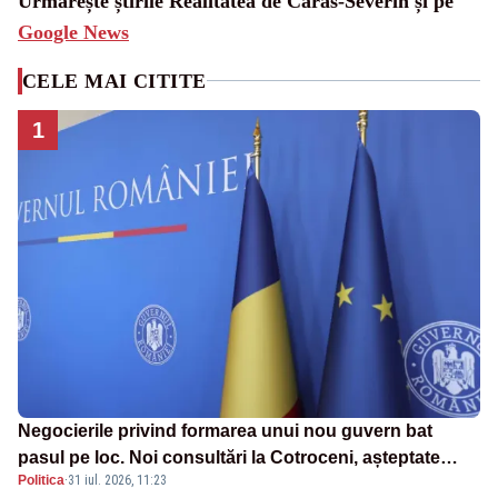
Urmărește știrile Realitatea de Caras-Severin și pe
Google News
CELE MAI CITITE
1
Negocierile privind formarea unui nou guvern bat
pasul pe loc. Noi consultări la Cotroceni, așteptate
Politica
·
31 iul. 2026, 11:23
după mijlocul lunii august -SURSE