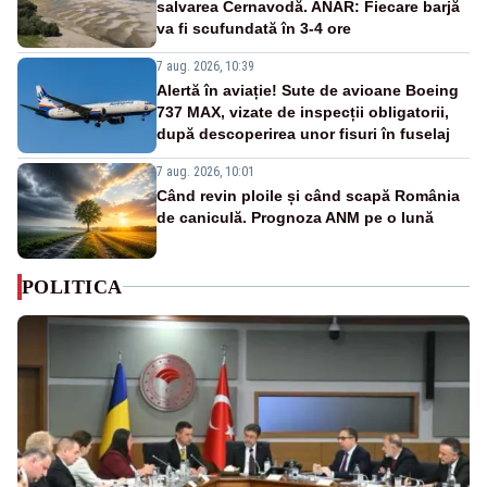
salvarea Cernavodă. ANAR: Fiecare barjă
va fi scufundată în 3-4 ore
7 aug. 2026, 10:39
Alertă în aviație! Sute de avioane Boeing
737 MAX, vizate de inspecții obligatorii,
după descoperirea unor fisuri în fuselaj
7 aug. 2026, 10:01
Când revin ploile și când scapă România
de caniculă. Prognoza ANM pe o lună
POLITICA