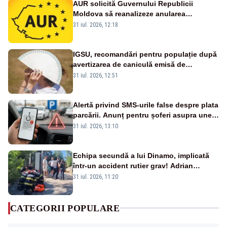
AUR solicită Guvernului Republicii
Moldova să reanalizeze anularea
concertului de Ziua Limbii Române
31 iul. 2026, 12:18
IGSU, recomandări pentru populație după
avertizarea de caniculă emisă de
meteorologi
31 iul. 2026, 12:51
Alertă privind SMS-urile false despre plata
parcării. Anunț pentru șoferi asupra unei
noi metode de fraudă online
31 iul. 2026, 13:10
Echipa secundă a lui Dinamo, implicată
într-un accident rutier grav! Adrian
Ropotan a fost resuscitat
31 iul. 2026, 11:20
CATEGORII POPULARE