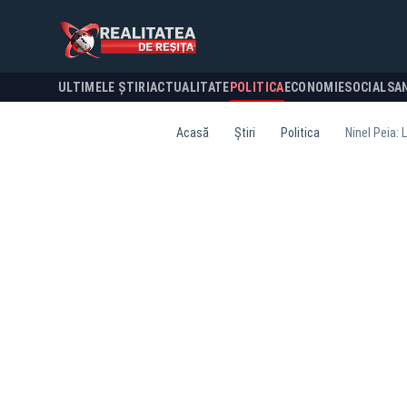
ULTIMELE ȘTIRI
ACTUALITATE
POLITICA
ECONOMIE
SOCIAL
SA
Acasă
Știri
Politica
Ninel Peia: 