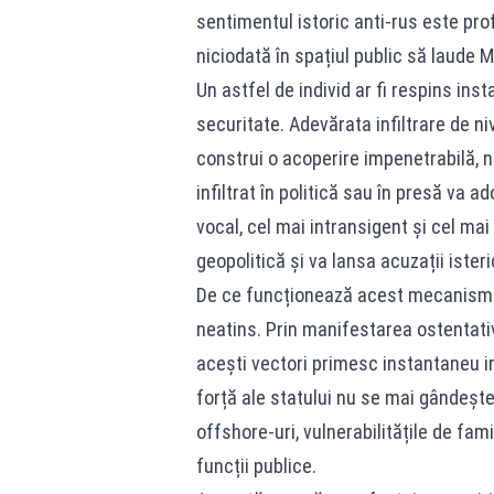
sentimentul istoric anti-rus este prof
niciodată în spațiul public să laude 
Un astfel de individ ar fi respins ins
securitate. Adevărata infiltrare de ni
construi o acoperire impenetrabilă, n
infiltrat în politică sau în presă va a
vocal, cel mai intransigent și cel mai r
geopolitică și va lansa acuzații isteri
De ce funcționează acest mecanism? 
neatins. Prin manifestarea ostentativ
acești vectori primesc instantaneu imu
forță ale statului nu se mai gândește 
offshore-uri, vulnerabilitățile de fam
funcții publice.