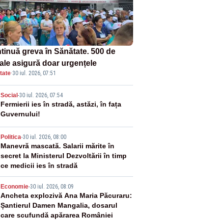
tinuă greva în Sănătate. 500 de
tale asigură doar urgențele
tate
·
30 iul. 2026, 07:51
2
Social
-
30 iul. 2026, 07:54
Fermierii ies în stradă, astăzi, în fața
Guvernului!
3
Politica
-
30 iul. 2026, 08:00
Manevră mascată. Salarii mărite în
secret la Ministerul Dezvoltării în timp
ce medicii ies în stradă
4
Economie
-
30 iul. 2026, 08:09
Ancheta explozivă Ana Maria Păcuraru:
Șantierul Damen Mangalia, dosarul
care scufundă apărarea României