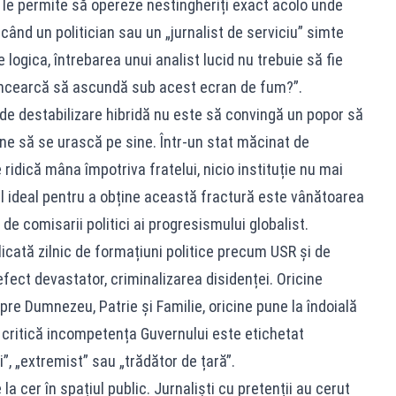
le permite să opereze nestingheriți exact acolo unde
 când un politician sau un „jurnalist de serviciu” simte
logica, întrebarea unui analist lucid nu trebuie să fie
 încearcă să ascundă sub acest ecran de fum?”.
 de destabilizare hibridă nu este să convingă un popor să
mine să se urască pe sine. Într-un stat măcinat de
ridică mâna împotriva fratelui, nicio instituție nu mai
l ideal pentru a obține această fractură este vânătoarea
 de comisarii politici ai progresismului globalist.
icată zilnic de formațiuni politice precum USR și de
 efect devastator, criminalizarea disidenței. Oricine
re Dumnezeu, Patrie și Familie, oricine pune la îndoială
u critică incompetența Guvernului este etichetat
, „extremist” sau „trădător de țară”.
 cer în spațiul public. Jurnaliști cu pretenții au cerut