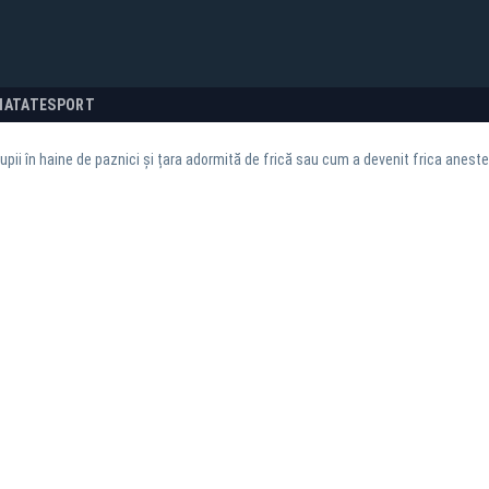
NATATE
SPORT
Lupii în haine de paznici și țara adormită de frică sau cum a devenit frica aneste