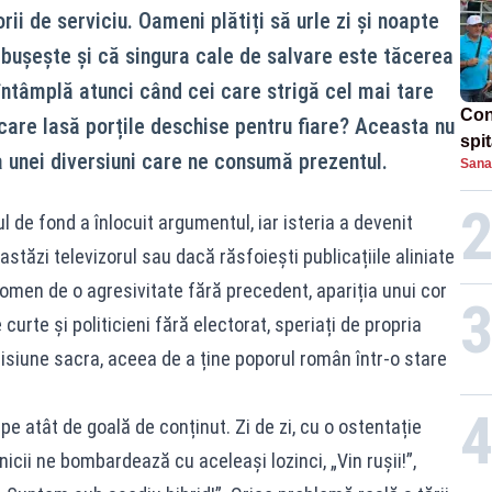
orii de serviciu. Oameni plătiți să urle zi și noapte
răbușește și că singura cale de salvare este tăcerea
întâmplă atunci când cei care strigă cel mai tare
Con
care lasă porțile deschise pentru fiare? Aceasta nu
spi
a unei diversiuni care ne consumă prezentul.
Sana
 de fond a înlocuit argumentul, iar isteria a devenit
tăzi televizorul sau dacă răsfoiești publicațiile aliniate
omen de o agresivitate fără precedent, apariția unui cor
 curte și politicieni fără electorat, speriați de propria
isiune sacra, aceea de a ține poporul român într-o stare
 pe atât de goală de conținut. Zi de zi, cu o ostentație
nicii ne bombardează cu aceleași lozinci, „Vin rușii!”,