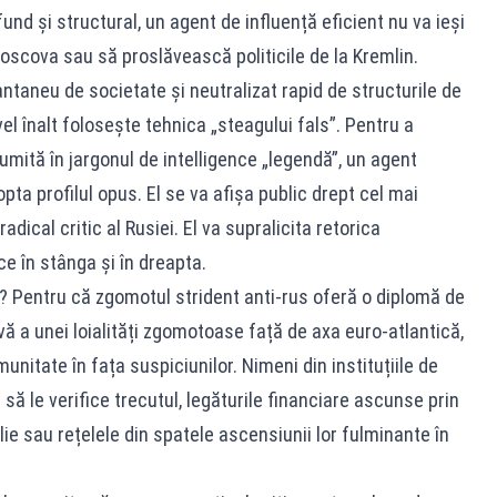
und și structural, un agent de influență eficient nu va ieși
Moscova sau să proslăvească politicile de la Kremlin.
tantaneu de societate și neutralizat rapid de structurile de
vel înalt folosește tehnica „steagului fals”. Pentru a
umită în jargonul de intelligence „legendă”, un agent
dopta profilul opus. El se va afișa public drept cel mai
adical critic al Rusiei. El va supralicita retorica
ce în stânga și în dreapta.
Pentru că zgomotul strident anti-rus oferă o diplomă de
ă a unei loialități zgomotoase față de axa euro-atlantică,
nitate în fața suspiciunilor. Nimeni din instituțiile de
să le verifice trecutul, legăturile financiare ascunse prin
ilie sau rețelele din spatele ascensiunii lor fulminante în