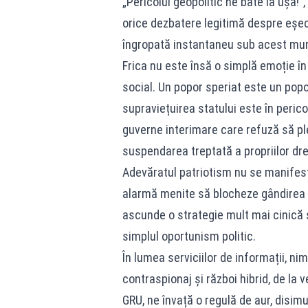
„Pericolul geopolitic ne bate la ușă!”
orice dezbatere legitimă despre eșec
îngropată instantaneu sub acest mun
Frica nu este însă o simplă emoție în 
social. Un popor speriat este un pop
supraviețuirea statului este în pericol
guverne interimare care refuză să plec
suspendarea treptată a propriilor drept
Adevăratul patriotism nu se manifestă 
alarmă menite să blocheze gândirea cr
ascunde o strategie mult mai cinică
simplul oportunism politic.
În lumea serviciilor de informații, n
contraspionaj și război hibrid, de la
GRU, ne învață o regulă de aur, disim