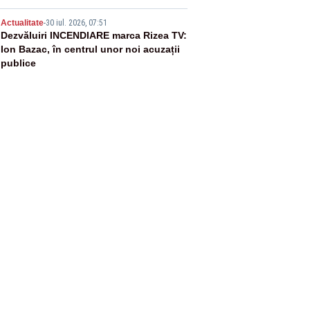
5
Actualitate
-
30 iul. 2026, 07:51
Dezvăluiri INCENDIARE marca Rizea TV:
Ion Bazac, în centrul unor noi acuzații
publice