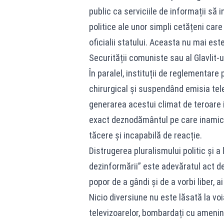
public ca serviciile de informații să 
politice ale unor simpli cetățeni car
oficialii statului. Aceasta nu mai este
Securității comuniste sau al Glavlit-ul
În paralel, instituții de reglementar
chirurgical și suspendând emisia telev
generarea acestui climat de teroare i
exact deznodământul pe care inamicii
tăcere și incapabilă de reacție.
Distrugerea pluralismului politic și a
dezinformării” este adevăratul act de
popor de a gândi și de a vorbi liber, a
Nicio diversiune nu este lăsată la voia
televizoarelor, bombardați cu ameninț