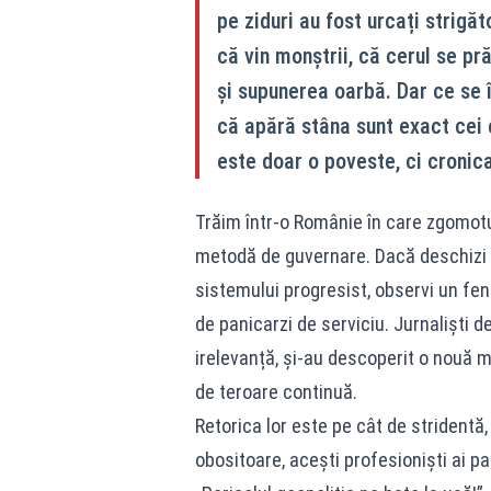
pe ziduri au fost urcați strigăt
că vin monștrii, că cerul se p
și supunerea oarbă. Dar ce se 
că apără stâna sunt exact cei 
este doar o poveste, ci cronic
Trăim într-o Românie în care zgomotul
metodă de guvernare. Dacă deschizi as
sistemului progresist, observi un fen
de panicarzi de serviciu. Jurnaliști de
irelevanță, și-au descoperit o nouă m
de teroare continuă.
Retorica lor este pe cât de stridentă,
obositoare, acești profesioniști ai pa