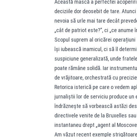
Această mască a perfectei acoperiri 
deciziile dor deosebit de tare. Atunci
nevoia să urle mai tare decât prevede 
„cât de patriot este?”, ci „ce anume
Scopul suprem al oricărei operațiuni
își iubească inamicul, ci să îl deter
suspiciune generalizată, unde fratele 
poate rămâne solidă. Iar instrumentu
de vrăjitoare, orchestrată cu precizie
Retorica isterică pe care o vedem apl
jurnaliștii lor de serviciu produce un
îndrăznește să vorbească astăzi desp
directivele venite de la Bruxelles sa
instantaneu drept „agent al Moscovei”
Am văzut recent exemple strigătoare la