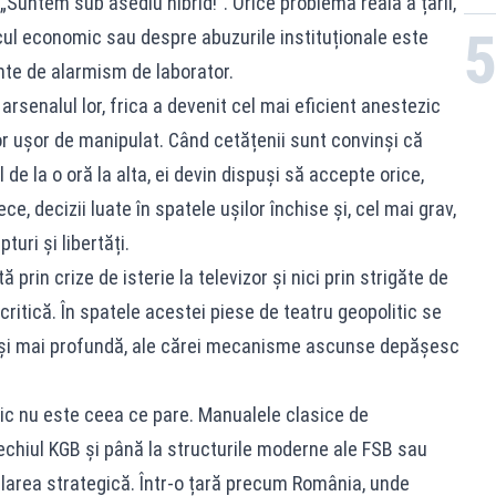
, „Suntem sub asediu hibrid!”. Orice problemă reală a țării,
ul economic sau despre abuzurile instituționale este
te de alarmism de laborator.
arsenalul lor, frica a devenit cel mai eficient anestezic
or ușor de manipulat. Când cetățenii sunt convinși că
 de la o oră la alta, ei devin dispuși să accepte orice,
e, decizii luate în spatele ușilor închise și, cel mai grav,
uri și libertăți.
prin crize de isterie la televizor și nici prin strigăte de
itică. În spatele acestei piese de teatru geopolitic se
 și mai profundă, ale cărei mecanisme ascunse depășesc
imic nu este ceea ce pare. Manualele clasice de
 vechiul KGB și până la structurile moderne ale FSB sau
ularea strategică. Într-o țară precum România, unde