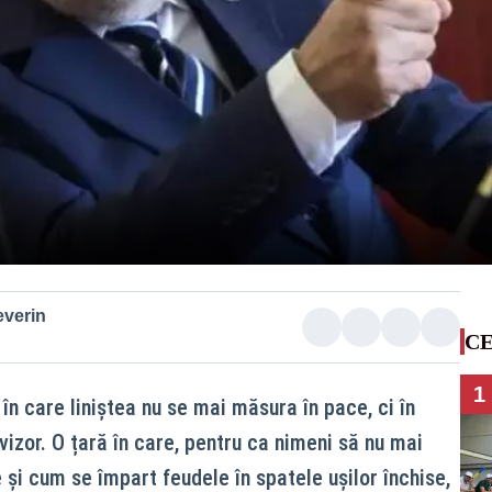
everin
CE
1
 în care liniștea nu se mai măsura în pace, ci în
vizor. O țară în care, pentru ca nimeni să nu mai
i cum se împart feudele în spatele ușilor închise,