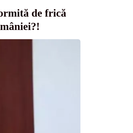
ormită de frică
omâniei?!