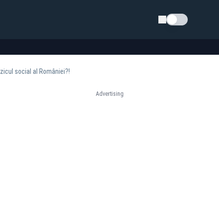
Schimba tema
zicul social al României?!
Advertising