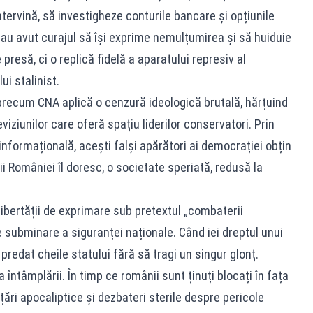
intervină, să investigheze conturile bancare și opțiunile
e au avut curajul să își exprime nemulțumirea și să huiduie
 presă, ci o replică fidelă a aparatului represiv al
ui stalinist.
e precum CNA aplică o cenzură ideologică brutală, hărțuind
iziunilor care oferă spațiu liderilor conservatori. Prin
nformațională, acești falși apărători ai democrației obțin
 României îl doresc, o societate speriată, redusă la
 libertății de exprimare sub pretextul „combaterii
 subminare a siguranței naționale. Când iei dreptul unui
i predat cheile statului fără să tragi un singur glonț.
 întâmplării. În timp ce românii sunt ținuți blocați în fața
ări apocaliptice și dezbateri sterile despre pericole