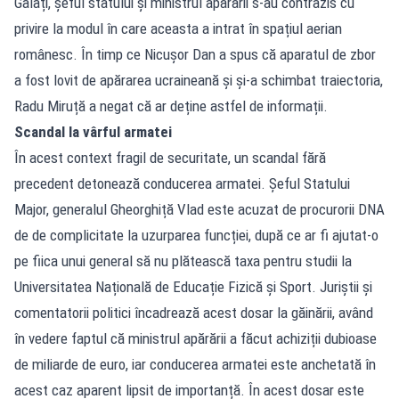
Galați, șeful statului și ministrul apărării s-au contrazis cu
privire la modul în care aceasta a intrat în spațiul aerian
românesc. În timp ce Nicușor Dan a spus că aparatul de zbor
a fost lovit de apărarea ucraineană și și-a schimbat traiectoria,
Radu Miruță a negat că ar deține astfel de informații.
Scandal la vârful armatei
În acest context fragil de securitate, un scandal fără
precedent detonează conducerea armatei. Șeful Statului
Major, generalul Gheorghiță Vlad este acuzat de procurorii DNA
de de complicitate la uzurparea funcției, după ce ar fi ajutat-o
pe fiica unui general să nu plătească taxa pentru studii la
Universitatea Națională de Educație Fizică și Sport. Juriștii și
comentatorii politici încadrează acest dosar la găinării, având
în vedere faptul că ministrul apărării a făcut achiziții dubioase
de miliarde de euro, iar conducerea armatei este anchetată în
acest caz aparent lipsit de importanță. În acest dosar este