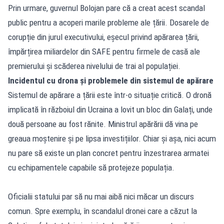
Prin urmare, guvernul Bolojan pare că a creat acest scandal
public pentru a acoperi marile probleme ale țării. Dosarele de
corupție din jurul executivului, eșecul privind apărarea țării,
împărțirea miliardelor din SAFE pentru firmele de casă ale
premierului și scăderea nivelului de trai al populației.
Incidentul cu drona și problemele din sistemul de apărare
Sistemul de apărare a țării este într-o situație critică. O dronă
implicată în războiul din Ucraina a lovit un bloc din Galați, unde
două persoane au fost rănite. Ministrul apărării dă vina pe
greaua moștenire și pe lipsa investițiilor. Chiar și așa, nici acum
nu pare să existe un plan concret pentru înzestrarea armatei
cu echipamentele capabile să protejeze populația.
Oficialii statului par să nu mai aibă nici măcar un discurs
comun. Spre exemplu, în scandalul dronei care a căzut la