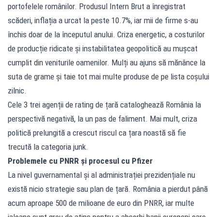
portofelele românilor. Produsul Intern Brut a înregistrat
scăderi, inflația a urcat la peste 10.7%, iar mii de firme s-au
închis doar de la începutul anului. Criza energetic, a costurilor
de producție ridicate și instabilitatea geopolitică au mușcat
cumplit din veniturile oamenilor. Mulți au ajuns să mănânce la
suta de grame și taie tot mai multe produse de pe lista coșului
zilnic.
Cele 3 trei agenții de rating de țară cataloghează România la
perspectivă negativă, la un pas de faliment. Mai mult, criza
politică prelungită a crescut riscul ca țara noastă să fie
trecută la categoria junk.
Problemele cu PNRR și procesul cu Pfizer
La nivel guvernamental și al administrației prezidențiale nu
există nicio strategie sau plan de țară. România a pierdut până
acum aproape 500 de milioane de euro din PNRR, iar multe
jaloane sunt greu de atins pentru a absorbi banii europeni care