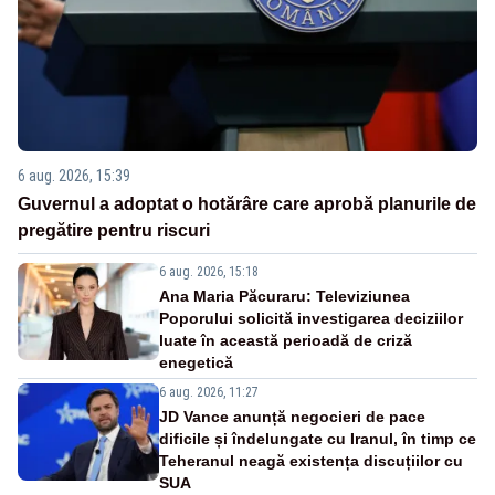
6 aug. 2026, 15:39
Guvernul a adoptat o hotărâre care aprobă planurile de
pregătire pentru riscuri
6 aug. 2026, 15:18
Ana Maria Păcuraru: Televiziunea
Poporului solicită investigarea deciziilor
luate în această perioadă de criză
enegetică
6 aug. 2026, 11:27
JD Vance anunță negocieri de pace
dificile și îndelungate cu Iranul, în timp ce
Teheranul neagă existența discuțiilor cu
SUA