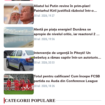
Aliatul lui Putin revine în prim-plan!
Patriarhul Kiril justifică războiul într-o
nouă carte
30 iul. 2026, 19:27
Alertă pe piața energiei! Dunărea se
apropie de nivelul critic, iar reactorul 2 de
la Cernavodă ar putea fi oprit
30 iul. 2026, 19:56
Intervenție de urgență în Pitești! Un
bebeluș a rămas captiv într-un autoturism
din cauza unei defecțiuni
30 iul. 2026, 20:33
Totul pentru calificare! Cum începe FCSB
partida cu Auda din Conference League
30 iul. 2026, 18:26
CATEGORII POPULARE