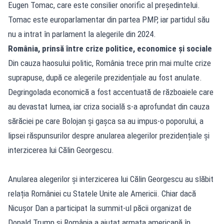
Eugen Tomac, care este consilier onorific al președintelui.
Tomac este europarlamentar din partea PMP, iar partidul său
nu a intrat în parlament la alegerile din 2024.
România, prinsă între crize politice, economice și sociale
Din cauza haosului politic, România trece prin mai multe crize
suprapuse, după ce alegerile prezidențiale au fost anulate.
Degringolada economică a fost accentuată de războaiele care
au devastat lumea, iar criza socială s-a aprofundat din cauza
sărăciei pe care Bolojan și gașca sa au impus-o poporului, a
lipsei răspunsurilor despre anularea alegerilor prezidențiale și
interzicerea lui Călin Georgescu.
Anularea alegerilor și interzicerea lui Călin Georgescu au slăbit
relația României cu Statele Unite ale Americii. Chiar dacă
Nicușor Dan a participat la summit-ul păcii organizat de
Donald Trump și România a ajutat armata americană în