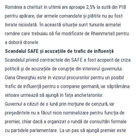
România a cheltuit în ultimii ani aproape 2,5% la sută din PIB
pentru apărare, dar armele comandate și plătite nu au fost
livrate niciodată. În această situație sunt tunurile armatei
române care trebuiau să fie modificate de Rheinmetall pentru
a doborâ dronele.
Scandalul SAFE și acuzațiile de trafic de influență
Scandalul privind contractele din SAFE a fost acoperit de criza
politică și de acuzațiile de corupție din interiorul guvernului.
Oana Gheorghiu este în vizorul procurorilor pentru un posibil
trafic de influență pentru o companie germană, iar săptămâna
viitoare urmează să ajungă în fața anchetatorilor.
Guvernul a căzut de o lună prin moțiune de cenzură, iar
președintele nu a făcut nicio nominalizare pentru funcția de
premier, chiar dacă a organizat o rundă de consultări formale
cu partidele parlamentare. La un pas să ajungă premier este