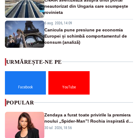
neautorizat din Ungaria care scumpește
rovinieta
6 aug. 2026, 14:09
Canicula pune presiune pe economia
Europei și schimbă comportamentul de
consum (analiză)
URMĂREȘTE-NE PE
Facebook
YouTube
POPULAR
Zendaya a furat toate privirile la premiera
noului „Spider-Man”! Rochia inspirată de
pânza de păianjen a făcut senzație
30 iul. 2026, 18:56