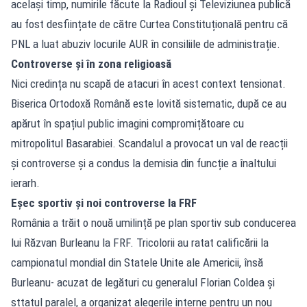
același timp, numirile făcute la Radioul și Televiziunea publică
au fost desființate de către Curtea Constituțională pentru că
PNL a luat abuziv locurile AUR în consiliile de administrație.
Controverse și în zona religioasă
Nici credința nu scapă de atacuri în acest context tensionat.
Biserica Ortodoxă Română este lovită sistematic, după ce au
apărut în spațiul public imagini compromițătoare cu
mitropolitul Basarabiei. Scandalul a provocat un val de reacții
și controverse și a condus la demisia din funcție a înaltului
ierarh.
Eșec sportiv și noi controverse la FRF
România a trăit o nouă umilință pe plan sportiv sub conducerea
lui Răzvan Burleanu la FRF. Tricolorii au ratat calificării la
campionatul mondial din Statele Unite ale Americii, însă
Burleanu- acuzat de legături cu generalul Florian Coldea și
sttatul paralel, a organizat alegerile interne pentru un nou