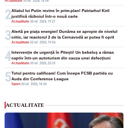
Actualitate
·
30 iul. 2026, 18:56
făcut senzație
2
Aliatul lui Putin revine în prim-plan! Patriarhul Kiril
justifică războiul într-o nouă carte
Actualitate
-
30 iul. 2026, 19:27
3
Alertă pe piața energiei! Dunărea se apropie de nivelul
critic, iar reactorul 2 de la Cernavodă ar putea fi oprit
Actualitate
-
30 iul. 2026, 19:56
4
Intervenție de urgență în Pitești! Un bebeluș a rămas
captiv într-un autoturism din cauza unei defecțiuni
Actualitate
-
30 iul. 2026, 20:33
5
Totul pentru calificare! Cum începe FCSB partida cu
Auda din Conference League
Sport
-
30 iul. 2026, 18:26
ACTUALITATE