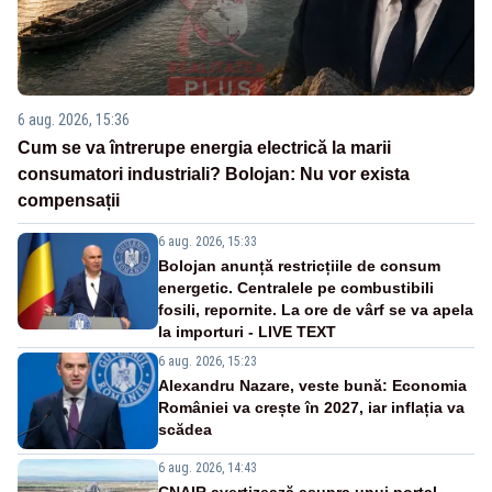
6 aug. 2026, 15:36
Cum se va întrerupe energia electrică la marii
consumatori industriali? Bolojan: Nu vor exista
compensații
6 aug. 2026, 15:33
Bolojan anunță restricțiile de consum
energetic. Centralele pe combustibili
fosili, repornite. La ore de vârf se va apela
la importuri - LIVE TEXT
6 aug. 2026, 15:23
Alexandru Nazare, veste bună: Economia
României va crește în 2027, iar inflația va
scădea
6 aug. 2026, 14:43
CNAIR avertizează asupra unui portal