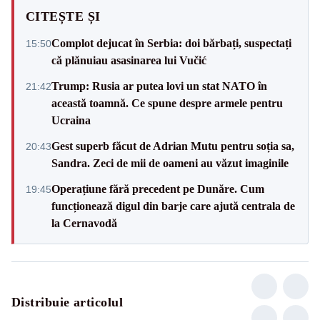
CITEȘTE ȘI
Complot dejucat în Serbia: doi bărbați, suspectați
15:50
că plănuiau asasinarea lui Vučić
Trump: Rusia ar putea lovi un stat NATO în
21:42
această toamnă. Ce spune despre armele pentru
Ucraina
Gest superb făcut de Adrian Mutu pentru soția sa,
20:43
Sandra. Zeci de mii de oameni au văzut imaginile
Operațiune fără precedent pe Dunăre. Cum
19:45
funcționează digul din barje care ajută centrala de
la Cernavodă
Distribuie articolul