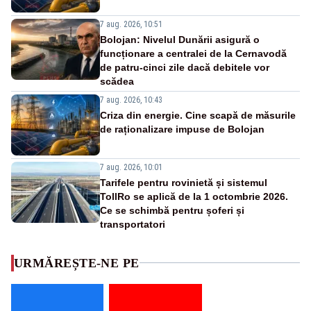
7 aug. 2026, 10:51
Bolojan: Nivelul Dunării asigură o
funcționare a centralei de la Cernavodă
de patru-cinci zile dacă debitele vor
scădea
7 aug. 2026, 10:43
Criza din energie. Cine scapă de măsurile
de raționalizare impuse de Bolojan
7 aug. 2026, 10:01
Tarifele pentru rovinietă și sistemul
TollRo se aplică de la 1 octombrie 2026.
Ce se schimbă pentru șoferi și
transportatori
URMĂREȘTE-NE PE