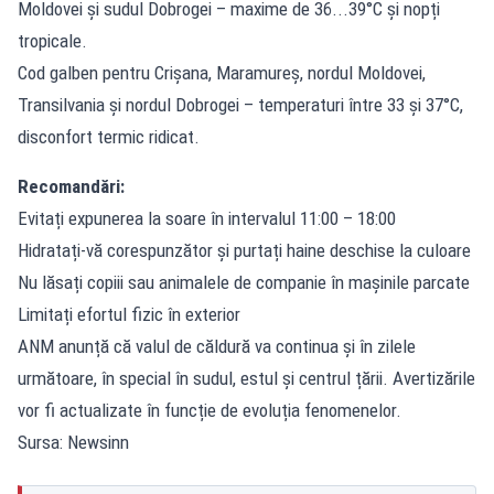
Moldovei și sudul Dobrogei – maxime de 36...39°C și nopți
tropicale.
Cod galben pentru Crișana, Maramureș, nordul Moldovei,
Transilvania și nordul Dobrogei – temperaturi între 33 și 37°C,
disconfort termic ridicat.
Recomandări:
Evitați expunerea la soare în intervalul 11:00 – 18:00
Hidratați-vă corespunzător și purtați haine deschise la culoare
Nu lăsați copiii sau animalele de companie în mașinile parcate
Limitați efortul fizic în exterior
ANM anunță că valul de căldură va continua și în zilele
următoare, în special în sudul, estul și centrul țării. Avertizările
vor fi actualizate în funcție de evoluția fenomenelor.
Sursa: Newsinn