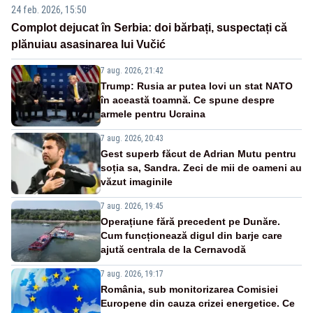
24 feb. 2026, 15:50
Complot dejucat în Serbia: doi bărbați, suspectați că
plănuiau asasinarea lui Vučić
7 aug. 2026, 21:42
Trump: Rusia ar putea lovi un stat NATO
în această toamnă. Ce spune despre
armele pentru Ucraina
7 aug. 2026, 20:43
Gest superb făcut de Adrian Mutu pentru
soția sa, Sandra. Zeci de mii de oameni au
văzut imaginile
7 aug. 2026, 19:45
Operațiune fără precedent pe Dunăre.
Cum funcționează digul din barje care
ajută centrala de la Cernavodă
7 aug. 2026, 19:17
România, sub monitorizarea Comisiei
Europene din cauza crizei energetice. Ce