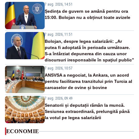
7 aug. 2026, 14:51
Ședința de guvern se amână pentru ora
15:00. Bolojan nu a obținut toate avizele
7 aug. 2026, 11:51
Bolojan, despre legea salarizării: „Ar
putea fi adoptată în perioada următoare.
S-a întârziat depunerea din cauza unor
discursuri iresponsabile în spaţiul public”
7 aug. 2026, 10:57
ANSVSA a negociat, la Ankara, un acord
pentru facilitarea tranzitului prin Turcia al
carcaselor de ovine și bovine
7 aug. 2026, 09:49
Senatorii și deputații rămân la muncă.
Sesiunea extraordinară, prelungită până
la votul pe legea salarizării
ECONOMIE