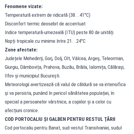
Fenomene vizate:
Temperatură extrem de ridicată (38...41°C)
Disconfort termic deosebit de accentuat
Indice temperatură-umezeală (ITU) peste 80 de unități
Nopți tropicale cu minime între 21...24°C
Zone afectate:
Județele Mehedinți, Gorj, Dolj, Olt, Vâlcea, Argeș, Teleorman,
Giurgiu, Dâmbovița, Prahova, Buzău, Brăila, Ialomița, Călărași,
Ilfov și municipiul București.
Meteorologii avertizează că valul de căldură se va intensifica
și va persista, punând în pericol sănătatea populației, în
special a persoanelor vârstnice, a copiilor și a celor cu
afecțiuni cronice.
COD PORTOCALIU ȘI GALBEN PENTRU RESTUL ȚĂRII
Cod portocaliu pentru Banat, sud-vestul Transilvaniei, sudul