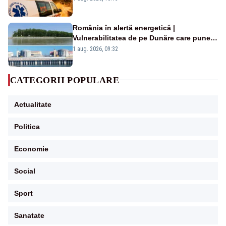
România în alertă energetică |
Vulnerabilitatea de pe Dunăre care pune
în pericol Centrala Cernavodă era
1 aug. 2026, 09:32
cunoscută de pe vremea lui Ceaușescu
CATEGORII POPULARE
Actualitate
Politica
Economie
Social
Sport
Sanatate