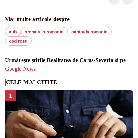
Mai multe articole despre
cub
vremea in romania
canicula romania
cod rosu
Urmărește știrile Realitatea de Caras-Severin și pe
Google News
CELE MAI CITITE
1