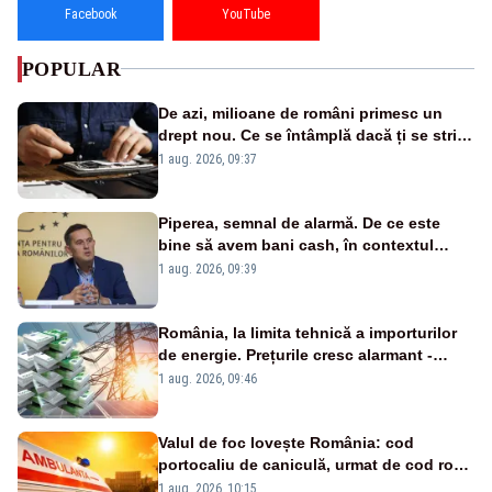
Facebook
YouTube
POPULAR
De azi, milioane de români primesc un
drept nou. Ce se întâmplă dacă ți se strică
un produs
1 aug. 2026, 09:37
Piperea, semnal de alarmă. De ce este
bine să avem bani cash, în contextul
alertei energetice?
1 aug. 2026, 09:39
România, la limita tehnică a importurilor
de energie. Prețurile cresc alarmant -
Analiză Realitatea Plus
1 aug. 2026, 09:46
Valul de foc lovește România: cod
portocaliu de caniculă, urmat de cod roșu
duminică. Temperaturile urcă spre 40°C
1 aug. 2026, 10:15