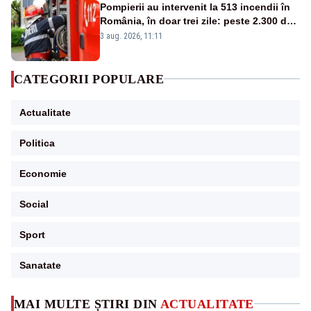
Pompierii au intervenit la 513 incendii în
România, în doar trei zile: peste 2.300 de
hectare de teren au fost afectate
3 aug. 2026, 11:11
CATEGORII POPULARE
Actualitate
Politica
Economie
Social
Sport
Sanatate
MAI MULTE ȘTIRI DIN
ACTUALITATE