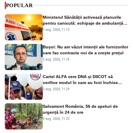
POPULAR
Ministerul Sănătății activează planurile
pentru caniculă: echipaje de ambulanță
suplimentate, stocuri de medicamente
3 aug. 2026, 11:13
verificate și puncte de apă în spațiile
publice
Bușoi: Nu am văzut intenții ale furnizorilor
care fac contracte noi de a crește prețul
3 aug. 2026, 11:18
Cartel ALFA cere DNA și DIICOT să
verifice modul în care au fost închise
centralele pe cărbune
3 aug. 2026, 11:29
Salvamont România, 56 de apeluri de
urgență în 24 de ore
3 aug. 2026, 11:33