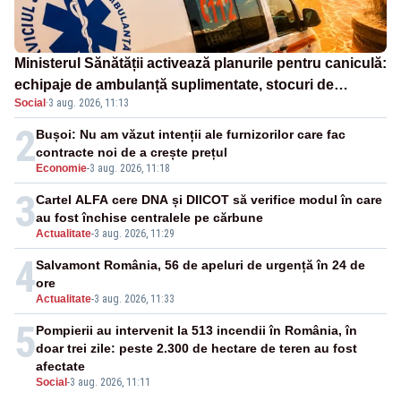
Ministerul Sănătății activează planurile pentru caniculă:
echipaje de ambulanță suplimentate, stocuri de
Social
·
3 aug. 2026, 11:13
medicamente verificate și puncte de apă în spațiile
publice
2
Bușoi: Nu am văzut intenții ale furnizorilor care fac
contracte noi de a crește prețul
Economie
-
3 aug. 2026, 11:18
3
Cartel ALFA cere DNA și DIICOT să verifice modul în care
au fost închise centralele pe cărbune
Actualitate
-
3 aug. 2026, 11:29
4
Salvamont România, 56 de apeluri de urgență în 24 de
ore
Actualitate
-
3 aug. 2026, 11:33
5
Pompierii au intervenit la 513 incendii în România, în
doar trei zile: peste 2.300 de hectare de teren au fost
afectate
Social
-
3 aug. 2026, 11:11