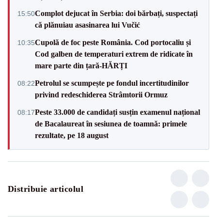
Complot dejucat în Serbia: doi bărbați, suspectați
15:50
că plănuiau asasinarea lui Vučić
Cupolă de foc peste România. Cod portocaliu și
10:35
Cod galben de temperaturi extrem de ridicate în
mare parte din țară-HĂRȚI
Petrolul se scumpește pe fondul incertitudinilor
08:22
privind redeschiderea Strâmtorii Ormuz
Peste 33.000 de candidați susțin examenul național
08:17
de Bacalaureat în sesiunea de toamnă: primele
rezultate, pe 18 august
Distribuie articolul