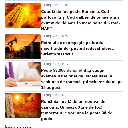
10 aug. 2026, 10:35
Cupolă de foc peste România. Cod
portocaliu și Cod galben de temperaturi
extrem de ridicate în mare parte din țară-
HĂRȚI
10 aug. 2026, 08:22
Petrolul se scumpește pe fondul
incertitudinilor privind redeschiderea
Strâmtorii Ormuz
10 aug. 2026, 08:17
Peste 33.000 de candidați susțin
examenul național de Bacalaureat în
sesiunea de toamnă: primele rezultate, pe
18 august
10 aug. 2026, 08:11
România, lovită de un nou val de
caniculă. Urmează 3 zile de foc:
temperaturile vor urca la peste 38 de
grade