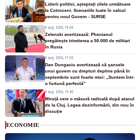
Liderii politici, așteptați zilele următoare
la Cotroceni. Scenariile luate în calcul
pentru noul Guvern - SURSE
9 aug. 2026, 18:04
Zelenski avertizează: Phenianul
pregătește trimiterea a 50.000 de militari
în Rusia
9 aug. 2026, 17:50
Dan Dungaciu avertizează că șansele
unui guvern cu drepturi depline până în
septembrie sunt foarte mici: „Suntem într-
o furtună perfectă”
9 aug. 2026, 15:40
Miruță cere o măsură radicală după atacul
de la Cluj. Legea dezinformării, din nou în
discuție
ECONOMIE