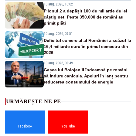
10 aug. 2026, 10:02
Pilonul 2 a depășit 100 de miliarde de lei
câștig net. Peste 350.000 de români au
primit plăți
10 aug. 2026, 09:51
Deficitul comercial al României a scăzut la
16,4 miliarde euro în primul semestru din
2026
10 aug. 2026, 08:49
Gașca lui Bolojan îi îndeamnă pe români
să îndure canicula. Apeluri în lanț pentru
reducerea consumului de energie
URMĂREȘTE-NE PE
Facebook
YouTube