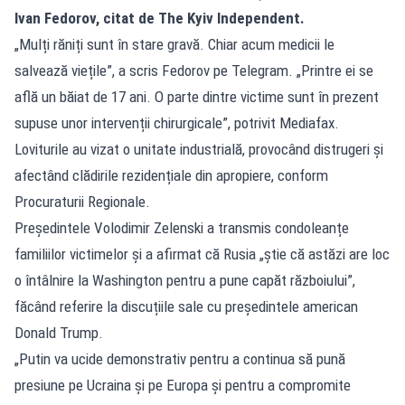
Ivan Fedorov, citat de The Kyiv Independent.
„Mulți răniți sunt în stare gravă. Chiar acum medicii le
salvează viețile”, a scris Fedorov pe Telegram. „Printre ei se
află un băiat de 17 ani. O parte dintre victime sunt în prezent
supuse unor intervenții chirurgicale”, potrivit Mediafax.
Loviturile au vizat o unitate industrială, provocând distrugeri și
afectând clădirile rezidențiale din apropiere, conform
Procuraturii Regionale.
Președintele Volodimir Zelenski a transmis condoleanțe
familiilor victimelor și a afirmat că Rusia „știe că astăzi are loc
o întâlnire la Washington pentru a pune capăt războiului”,
făcând referire la discuțiile sale cu președintele american
Donald Trump.
„Putin va ucide demonstrativ pentru a continua să pună
presiune pe Ucraina și pe Europa și pentru a compromite