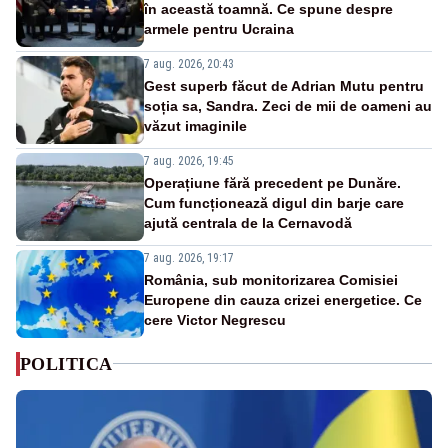
în această toamnă. Ce spune despre
armele pentru Ucraina
7 aug. 2026, 20:43
Gest superb făcut de Adrian Mutu pentru
soția sa, Sandra. Zeci de mii de oameni au
văzut imaginile
7 aug. 2026, 19:45
Operațiune fără precedent pe Dunăre.
Cum funcționează digul din barje care
ajută centrala de la Cernavodă
7 aug. 2026, 19:17
România, sub monitorizarea Comisiei
Europene din cauza crizei energetice. Ce
cere Victor Negrescu
POLITICA