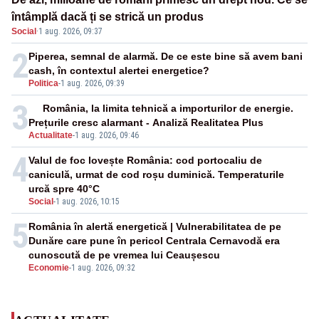
întâmplă dacă ți se strică un produs
Social
·
1 aug. 2026, 09:37
2
Piperea, semnal de alarmă. De ce este bine să avem bani
cash, în contextul alertei energetice?
Politica
-
1 aug. 2026, 09:39
3
România, la limita tehnică a importurilor de energie.
Prețurile cresc alarmant - Analiză Realitatea Plus
Actualitate
-
1 aug. 2026, 09:46
4
Valul de foc lovește România: cod portocaliu de
caniculă, urmat de cod roșu duminică. Temperaturile
urcă spre 40°C
Social
-
1 aug. 2026, 10:15
5
România în alertă energetică | Vulnerabilitatea de pe
Dunăre care pune în pericol Centrala Cernavodă era
cunoscută de pe vremea lui Ceaușescu
Economie
-
1 aug. 2026, 09:32