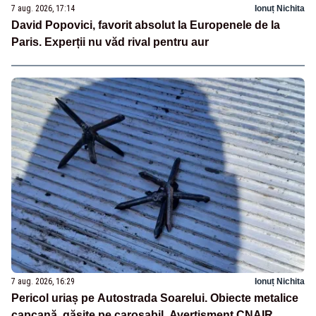
7 aug. 2026, 17:14
Ionuț Nichita
David Popovici, favorit absolut la Europenele de la
Paris. Experții nu văd rival pentru aur
7 aug. 2026, 16:29
Ionuț Nichita
Pericol uriaș pe Autostrada Soarelui. Obiecte metalice
capcană, găsite pe carosabil. Avertisment CNAIR