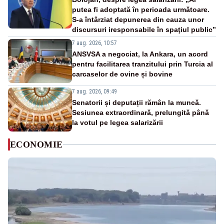
putea fi adoptată în perioada următoare.
S-a întârziat depunerea din cauza unor
discursuri iresponsabile în spaţiul public”
7 aug. 2026, 10:57
ANSVSA a negociat, la Ankara, un acord
pentru facilitarea tranzitului prin Turcia al
carcaselor de ovine și bovine
7 aug. 2026, 09:49
Senatorii și deputații rămân la muncă.
Sesiunea extraordinară, prelungită până
la votul pe legea salarizării
ECONOMIE