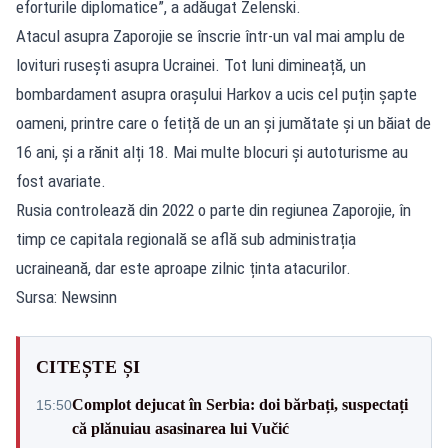
eforturile diplomatice”, a adăugat Zelenski.
Atacul asupra Zaporojie se înscrie într-un val mai amplu de
lovituri rusești asupra Ucrainei. Tot luni dimineață, un
bombardament asupra orașului Harkov a ucis cel puțin șapte
oameni, printre care o fetiță de un an și jumătate și un băiat de
16 ani, și a rănit alți 18. Mai multe blocuri și autoturisme au
fost avariate.
Rusia controlează din 2022 o parte din regiunea Zaporojie, în
timp ce capitala regională se află sub administrația
ucraineană, dar este aproape zilnic ținta atacurilor.
Sursa: Newsinn
CITEȘTE ȘI
Complot dejucat în Serbia: doi bărbați, suspectați
15:50
că plănuiau asasinarea lui Vučić