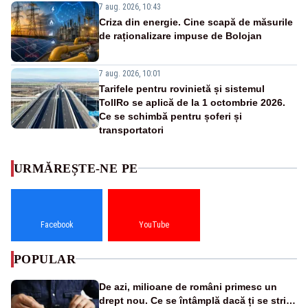
7 aug. 2026, 10:43
Criza din energie. Cine scapă de măsurile
de raționalizare impuse de Bolojan
7 aug. 2026, 10:01
Tarifele pentru rovinietă și sistemul
TollRo se aplică de la 1 octombrie 2026.
Ce se schimbă pentru șoferi și
transportatori
URMĂREȘTE-NE PE
Facebook
YouTube
POPULAR
De azi, milioane de români primesc un
drept nou. Ce se întâmplă dacă ți se strică