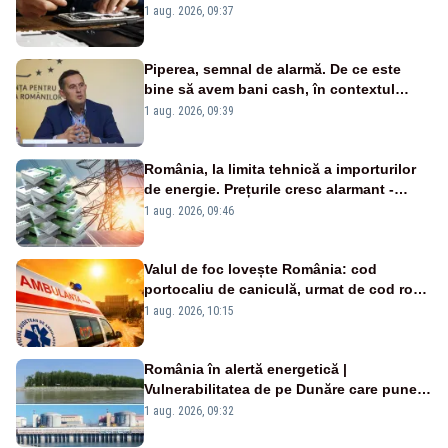
un produs
1 aug. 2026, 09:37
Piperea, semnal de alarmă. De ce este
bine să avem bani cash, în contextul
alertei energetice?
1 aug. 2026, 09:39
România, la limita tehnică a importurilor
de energie. Prețurile cresc alarmant -
Analiză Realitatea Plus
1 aug. 2026, 09:46
Valul de foc lovește România: cod
portocaliu de caniculă, urmat de cod roșu
duminică. Temperaturile urcă spre 40°C
1 aug. 2026, 10:15
România în alertă energetică |
Vulnerabilitatea de pe Dunăre care pune
în pericol Centrala Cernavodă era
1 aug. 2026, 09:32
cunoscută de pe vremea lui Ceaușescu