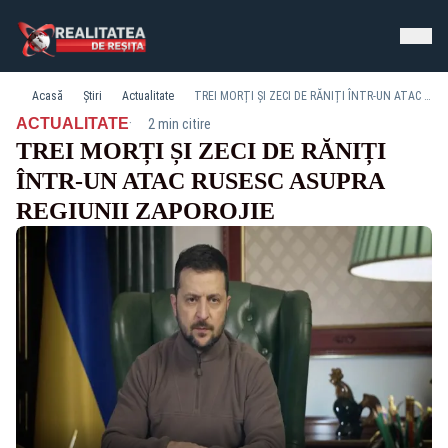
Acasă
Știri
Actualitate
TREI MORȚI ȘI ZECI DE RĂNIȚI ÎNTR-UN ATAC RUSESC ASUPRA REGIUNII ZAPOROJIE
·
ACTUALITATE
2 min citire
TREI MORȚI ȘI ZECI DE RĂNIȚI
ÎNTR-UN ATAC RUSESC ASUPRA
REGIUNII ZAPOROJIE