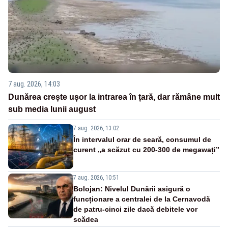
7 aug. 2026, 14:03
Dunărea crește ușor la intrarea în țară, dar rămâne mult
sub media lunii august
7 aug. 2026, 13:02
În intervalul orar de seară, consumul de
curent „a scăzut cu 200-300 de megawați”
7 aug. 2026, 10:51
Bolojan: Nivelul Dunării asigură o
funcționare a centralei de la Cernavodă
de patru-cinci zile dacă debitele vor
scădea