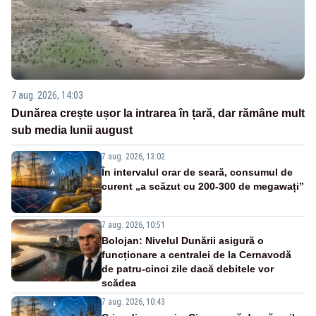
7 aug. 2026, 14:03
Dunărea crește ușor la intrarea în țară, dar rămâne mult
sub media lunii august
7 aug. 2026, 13:02
În intervalul orar de seară, consumul de
curent „a scăzut cu 200-300 de megawați”
7 aug. 2026, 10:51
Bolojan: Nivelul Dunării asigură o
funcționare a centralei de la Cernavodă
de patru-cinci zile dacă debitele vor
scădea
7 aug. 2026, 10:43