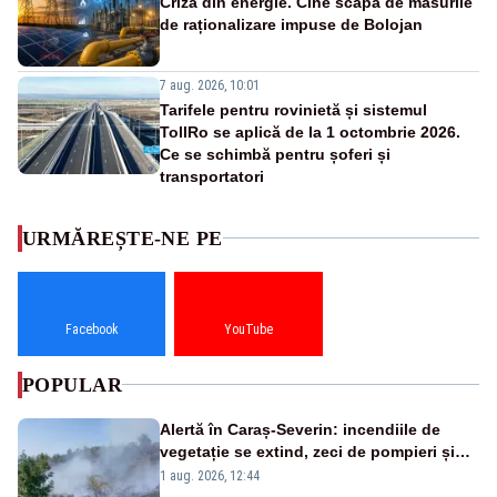
Criza din energie. Cine scapă de măsurile
de raționalizare impuse de Bolojan
7 aug. 2026, 10:01
Tarifele pentru rovinietă și sistemul
TollRo se aplică de la 1 octombrie 2026.
Ce se schimbă pentru șoferi și
transportatori
URMĂREȘTE-NE PE
Facebook
YouTube
POPULAR
Alertă în Caraș-Severin: incendiile de
vegetație se extind, zeci de pompieri și
silvicultori se luptă cu flăcările - VIDEO
1 aug. 2026, 12:44