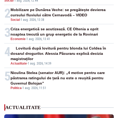
Social
·
1 aug. 2026, 12:44
flăcările - VIDEO
2
Mobilizare pe Dunărea Veche: se pregătește devierea
cursului fluviului către Cernavodă – VIDEO
Social
-
1 aug. 2026, 13:38
3
Criza energetică se acutizează. CE Oltenia a oprit
noaptea trecută un grup energetic de la Rovinari
Economie
-
1 aug. 2026, 13:41
4
Lovitură după lovitură pentru blonda lui Coldea în
dosarul drogurilor. Alessia Păcuraru explică decizia
magistraților
Actualitate
-
1 aug. 2026, 14:39
5
Niculina Stelea (senator AUR): „4 motive pentru care
păstrarea ratingului de țară nu este o reușită pentru
Guvernul Bolojan”
Politica
-
1 aug. 2026, 11:51
ACTUALITATE