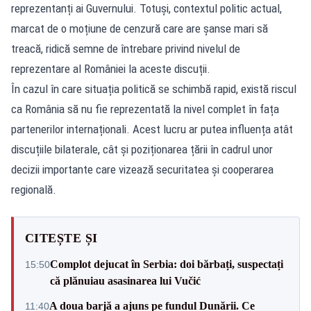
reprezentanți ai Guvernului. Totuși, contextul politic actual,
marcat de o moțiune de cenzură care are șanse mari să
treacă, ridică semne de întrebare privind nivelul de
reprezentare al României la aceste discuții.
În cazul în care situația politică se schimbă rapid, există riscul
ca România să nu fie reprezentată la nivel complet în fața
partenerilor internaționali. Acest lucru ar putea influența atât
discuțiile bilaterale, cât și poziționarea țării în cadrul unor
decizii importante care vizează securitatea și cooperarea
regională.
CITEȘTE ȘI
Complot dejucat în Serbia: doi bărbați, suspectați
15:50
că plănuiau asasinarea lui Vučić
A doua barjă a ajuns pe fundul Dunării. Ce
11:40