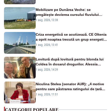
Mobilizare pe Dunărea Veche: se
pregătește devierea cursului fluviului
către Cernavodă – VIDEO
1 aug. 2026, 13:38
Criza energetică se acutizează. CE Oltenia
a oprit noaptea trecută un grup energetic
de la Rovinari
1 aug. 2026, 13:41
Lovitură după lovitură pentru blonda lui
Coldea în dosarul drogurilor. Alessia
Păcuraru explică decizia magistraților
1 aug. 2026, 14:39
Niculina Stelea (senator AUR): „4 motive
pentru care păstrarea ratingului de țară
nu este o reușită pentru Guvernul
1 aug. 2026, 11:51
Bolojan”
CATEGORII POPULARE