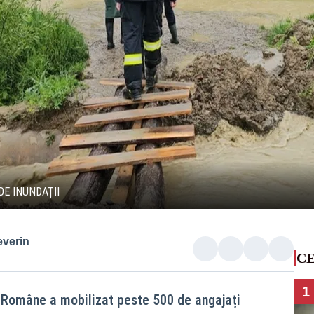
DE INUNDAȚII
everin
CE
1
 Române a mobilizat peste 500 de angajați