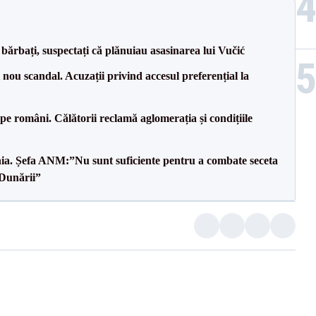
bărbați, suspectați că plănuiau asasinarea lui Vučić
ou scandal. Acuzații privind accesul preferențial la
e pe români. Călătorii reclamă aglomerația și condițiile
mânia. Șefa ANM:”Nu sunt suficiente pentru a combate seceta
 Dunării”