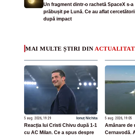
Un fragment dintr-o rachetă SpaceX s-a
prăbușit pe Lună. Ce au aflat cercetători
după impact
MAI MULTE ȘTIRI DIN
ACTUALITAT
5 aug. 2026, 19:29
Ionuț Nichita
5 aug. 2026, 19:05
Reacția lui Cristi Chivu după 1-1
Amânare de u
cu AC Milan. Ce a spus despre
Cernavodă. Au