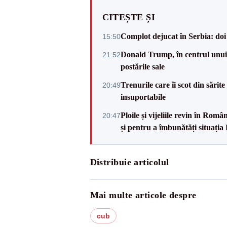
CITEȘTE ȘI
Complot dejucat în Serbia: doi 
15:50
Donald Trump, în centrul unui n
21:52
postările sale
Trenurile care îi scot din sărit
20:49
insuportabile
Ploile și vijeliile revin în Ro
20:47
și pentru a îmbunătăți situația
Distribuie articolul
Mai multe articole despre
cub