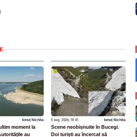
i
E
Ionuț Nichita
5 aug. 2026, 18:41
Ionuț Nichita
ltim moment la
Scene neobișnuite în Bucegi.
toritățile au
Doi turiști au încercat să