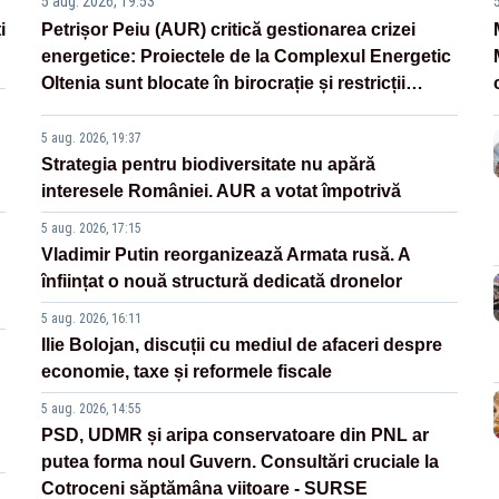
5 aug. 2026, 19:53
i
Petrișor Peiu (AUR) critică gestionarea crizei
energetice: Proiectele de la Complexul Energetic
Oltenia sunt blocate în birocrație și restricții
legislative
5 aug. 2026, 19:37
Strategia pentru biodiversitate nu apără
interesele României. AUR a votat împotrivă
5 aug. 2026, 17:15
Vladimir Putin reorganizează Armata rusă. A
înființat o nouă structură dedicată dronelor
5 aug. 2026, 16:11
Ilie Bolojan, discuții cu mediul de afaceri despre
economie, taxe și reformele fiscale
5 aug. 2026, 14:55
PSD, UDMR și aripa conservatoare din PNL ar
putea forma noul Guvern. Consultări cruciale la
Cotroceni săptămâna viitoare - SURSE