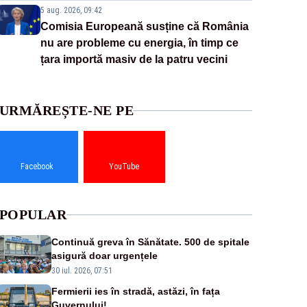
5 aug. 2026, 09:42
Comisia Europeană susține că România
nu are probleme cu energia, în timp ce
țara importă masiv de la patru vecini
URMĂREȘTE-NE PE
Facebook
YouTube
POPULAR
Continuă greva în Sănătate. 500 de spitale
asigură doar urgențele
30 iul. 2026, 07:51
Fermierii ies în stradă, astăzi, în fața
Guvernului!