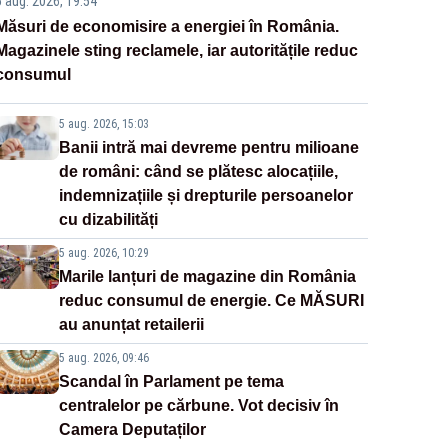
5 aug. 2026, 19:54
Măsuri de economisire a energiei în România.
Magazinele sting reclamele, iar autoritățile reduc
consumul
5 aug. 2026, 15:03
Banii intră mai devreme pentru milioane
de români: când se plătesc alocațiile,
indemnizațiile și drepturile persoanelor
cu dizabilități
5 aug. 2026, 10:29
Marile lanțuri de magazine din România
reduc consumul de energie. Ce MĂSURI
au anunțat retailerii
5 aug. 2026, 09:46
Scandal în Parlament pe tema
centralelor pe cărbune. Vot decisiv în
Camera Deputaților