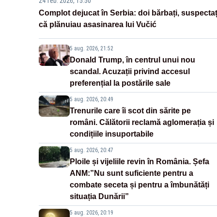
24 feb. 2026, 15:50
Complot dejucat în Serbia: doi bărbați, suspectaț
că plănuiau asasinarea lui Vučić
5 aug. 2026, 21:52
Donald Trump, în centrul unui nou
scandal. Acuzații privind accesul
preferențial la postările sale
5 aug. 2026, 20:49
Trenurile care îi scot din sărite pe
români. Călătorii reclamă aglomerația și
condițiile insuportabile
5 aug. 2026, 20:47
Ploile și vijeliile revin în România. Șefa
ANM:”Nu sunt suficiente pentru a
combate seceta și pentru a îmbunătăți
situația Dunării”
5 aug. 2026, 20:19