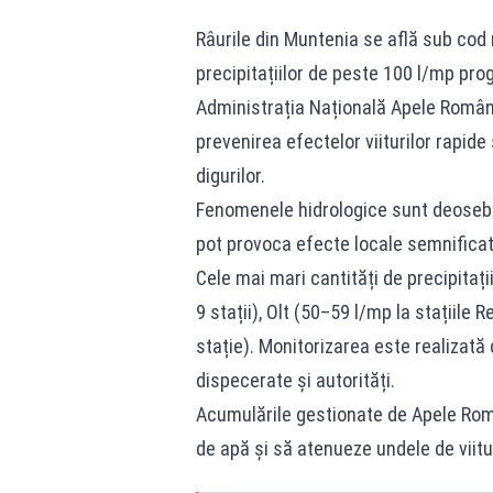
Râurile din Muntenia se află sub cod 
precipitațiilor de peste 100 l/mp pro
Administrația Națională Apele Române
prevenirea efectelor viiturilor rapide
digurilor.
Fenomenele hidrologice sunt deosebit 
pot provoca efecte locale semnificati
Cele mai mari cantități de precipitați
9 stații), Olt (50–59 l/mp la stațiile
stație). Monitorizarea este realizată
dispecerate și autorități.
Acumulările gestionate de Apele Româ
de apă și să atenueze undele de viitu