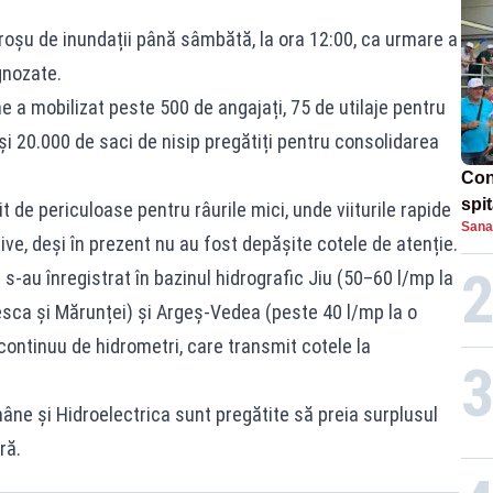
roșu de inundații până sâmbătă, la ora 12:00, ca urmare a
gnozate.
 a mobilizat peste 500 de angajați, 75 de utilaje pentru
 și 20.000 de saci de nisip pregătiți pentru consolidarea
Con
spi
de periculoase pentru râurile mici, unde viiturile rapide
Sana
ve, deși în prezent nu au fost depășite cotele de atenție.
i s-au înregistrat în bazinul hidrografic Jiu (50–60 l/mp la
 Resca și Mărunței) și Argeș-Vedea (peste 40 l/mp la o
 continuu de hidrometri, care transmit cotele la
ne și Hidroelectrica sunt pregătite să preia surplusul
ră.