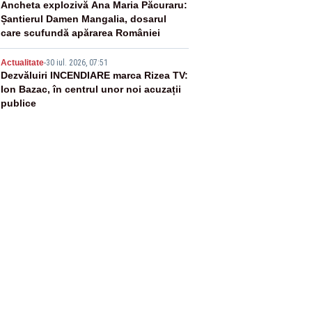
4
Ancheta explozivă Ana Maria Păcuraru:
Șantierul Damen Mangalia, dosarul
care scufundă apărarea României
5
Actualitate
-
30 iul. 2026, 07:51
Dezvăluiri INCENDIARE marca Rizea TV:
Ion Bazac, în centrul unor noi acuzații
publice