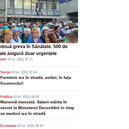
tinuă greva în Sănătate. 500 de
tale asigură doar urgențele
tate
·
30 iul. 2026, 07:51
2
Social
-
30 iul. 2026, 07:54
Fermierii ies în stradă, astăzi, în fața
Guvernului!
3
Politica
-
30 iul. 2026, 08:00
Manevră mascată. Salarii mărite în
secret la Ministerul Dezvoltării în timp
ce medicii ies în stradă
Economie
-
30 iul. 2026, 08:09