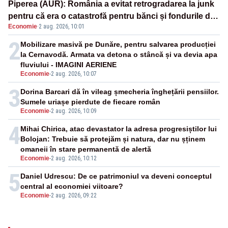
Piperea (AUR): România a evitat retrogradarea la junk
pentru că era o catastrofă pentru bănci și fondurile de
Economie
·
2 aug. 2026, 10:01
pensii
2
Mobilizare masivă pe Dunăre, pentru salvarea producției
la Cernavodă. Armata va detona o stâncă și va devia apa
fluviului - IMAGINI AERIENE
Economie
-
2 aug. 2026, 10:07
3
Dorina Barcari dă în vileag șmecheria înghețării pensiilor.
Sumele uriașe pierdute de fiecare român
Economie
-
2 aug. 2026, 10:09
4
Mihai Chirica, atac devastator la adresa progresiștilor lui
Bolojan: Trebuie să protejăm și natura, dar nu șținem
omaneii în stare permanentă de alertă
Economie
-
2 aug. 2026, 10:12
5
Daniel Udrescu: De ce patrimoniul va deveni conceptul
central al economiei viitoare?
Economie
-
2 aug. 2026, 09:22