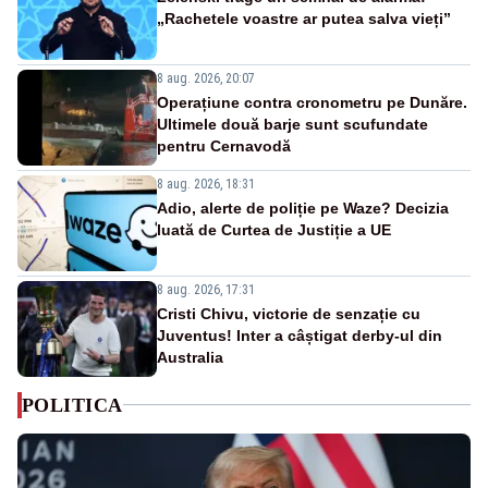
„Rachetele voastre ar putea salva vieți”
8 aug. 2026, 20:07
Operațiune contra cronometru pe Dunăre.
Ultimele două barje sunt scufundate
pentru Cernavodă
8 aug. 2026, 18:31
Adio, alerte de poliție pe Waze? Decizia
luată de Curtea de Justiție a UE
8 aug. 2026, 17:31
Cristi Chivu, victorie de senzație cu
Juventus! Inter a câștigat derby-ul din
Australia
POLITICA