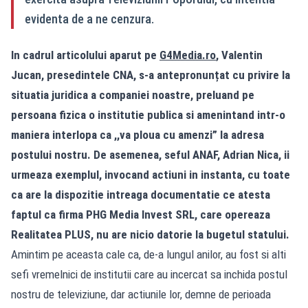
evidenta de a ne cenzura.
In cadrul articolului aparut pe
G4Media.ro
, Valentin
Jucan, presedintele CNA, s-a antepronunțat cu privire la
situatia juridica a companiei noastre, preluand pe
persoana fizica o institutie publica si amenintand intr-o
maniera interlopa ca ,,va ploua cu amenzi” la adresa
postului nostru. De asemenea, seful ANAF, Adrian Nica, ii
urmeaza exemplul, invocand actiuni in instanta, cu toate
ca are la dispozitie intreaga documentatie ce atesta
faptul ca firma PHG Media Invest SRL, care opereaza
Realitatea PLUS, nu are nicio datorie la bugetul statului.
Amintim pe aceasta cale ca, de-a lungul anilor, au fost si alti
sefi vremelnici de institutii care au incercat sa inchida postul
nostru de televiziune, dar actiunile lor, demne de perioada