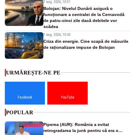
7 aug. 2026, 10:51
Bolojan: Nivelul Dunării asigură o
funcționare a centralei de la Cernavodă
de patru-cinci zile dacă debitele vor
scădea
7 aug. 2026, 10:43
Criza din energie. Cine scapă de măsurile
de raționalizare impuse de Bolojan
URMĂREȘTE-NE PE
Facebook
YouTube
POPULAR
Piperea (AUR): România a evitat
retrogradarea la junk pentru că era o