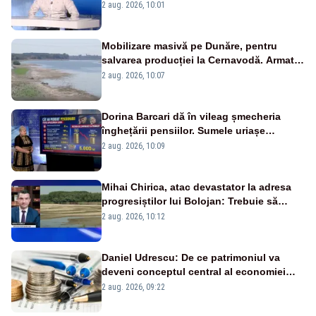
catastrofă pentru bănci și fondurile de
2 aug. 2026, 10:01
pensii
Mobilizare masivă pe Dunăre, pentru
salvarea producției la Cernavodă. Armata
va detona o stâncă și va devia apa
2 aug. 2026, 10:07
fluviului - IMAGINI AERIENE
Dorina Barcari dă în vileag șmecheria
înghețării pensiilor. Sumele uriașe
pierdute de fiecare român
2 aug. 2026, 10:09
Mihai Chirica, atac devastator la adresa
progresiștilor lui Bolojan: Trebuie să
protejăm și natura, dar nu șținem omaneii
2 aug. 2026, 10:12
în stare permanentă de alertă
Daniel Udrescu: De ce patrimoniul va
deveni conceptul central al economiei
viitoare?
2 aug. 2026, 09:22