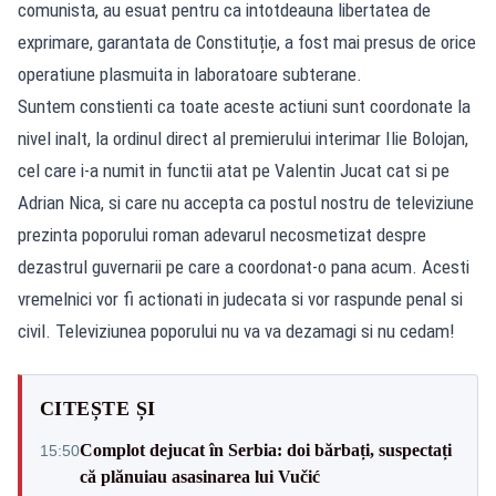
comunista, au esuat pentru ca intotdeauna libertatea de
exprimare, garantata de Constituție, a fost mai presus de orice
operatiune plasmuita in laboratoare subterane.
Suntem constienti ca toate aceste actiuni sunt coordonate la
nivel inalt, la ordinul direct al premierului interimar Ilie Bolojan,
cel care i-a numit in functii atat pe Valentin Jucat cat si pe
Adrian Nica, si care nu accepta ca postul nostru de televiziune
prezinta poporului roman adevarul necosmetizat despre
dezastrul guvernarii pe care a coordonat-o pana acum. Acesti
vremelnici vor fi actionati in judecata si vor raspunde penal si
civil. Televiziunea poporului nu va va dezamagi si nu cedam!
CITEȘTE ȘI
Complot dejucat în Serbia: doi bărbați, suspectați
15:50
că plănuiau asasinarea lui Vučić