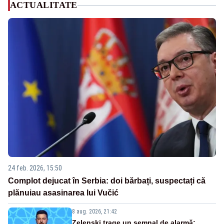
ACTUALITATE
24 feb. 2026, 15:50
Complot dejucat în Serbia: doi bărbați, suspectați că
plănuiau asasinarea lui Vučić
8 aug. 2026, 21:42
Zelenski trage un semnal de alarmă: