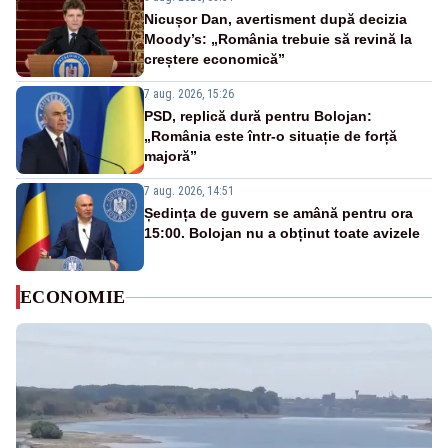
Nicușor Dan, avertisment după decizia
Moody’s: „România trebuie să revină la
creștere economică”
7 aug. 2026, 15:26
PSD, replică dură pentru Bolojan:
„România este într-o situație de forță
majoră”
7 aug. 2026, 14:51
Ședința de guvern se amână pentru ora
15:00. Bolojan nu a obținut toate avizele
ECONOMIE