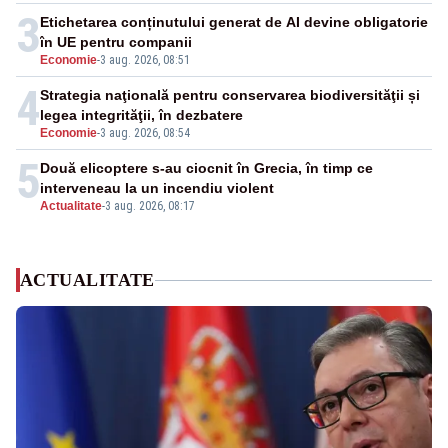
3
Etichetarea conținutului generat de AI devine obligatorie
în UE pentru companii
Economie
-
3 aug. 2026, 08:51
4
Strategia naţională pentru conservarea biodiversităţii și
legea integrităţii, în dezbatere
Economie
-
3 aug. 2026, 08:54
5
Două elicoptere s-au ciocnit în Grecia, în timp ce
interveneau la un incendiu violent
Actualitate
-
3 aug. 2026, 08:17
ACTUALITATE