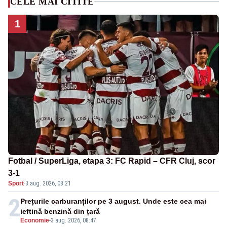
CELE MAI CITITE
1
Fotbal / SuperLiga, etapa 3: FC Rapid – CFR Cluj, scor
3-1
Sport
·
3 aug. 2026, 08:21
2
Prețurile carburanților pe 3 august. Unde este cea mai
ieftină benzină din țară
Economie
-
3 aug. 2026, 08:47