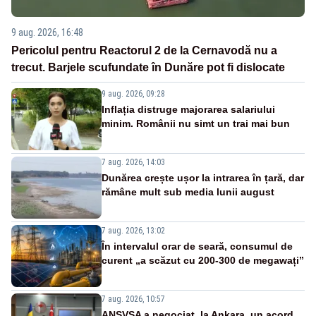
9 aug. 2026, 16:48
Pericolul pentru Reactorul 2 de la Cernavodă nu a
trecut. Barjele scufundate în Dunăre pot fi dislocate
9 aug. 2026, 09:28
Inflația distruge majorarea salariului
minim. Românii nu simt un trai mai bun
7 aug. 2026, 14:03
Dunărea crește ușor la intrarea în țară, dar
rămâne mult sub media lunii august
7 aug. 2026, 13:02
În intervalul orar de seară, consumul de
curent „a scăzut cu 200-300 de megawați”
7 aug. 2026, 10:57
ANSVSA a negociat, la Ankara, un acord