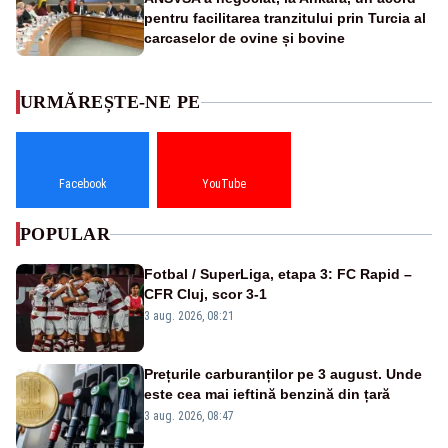
pentru facilitarea tranzitului prin Turcia al
carcaselor de ovine și bovine
URMĂREȘTE-NE PE
Facebook
YouTube
POPULAR
Fotbal / SuperLiga, etapa 3: FC Rapid –
CFR Cluj, scor 3-1
3 aug. 2026, 08:21
Prețurile carburanților pe 3 august. Unde
este cea mai ieftină benzină din țară
3 aug. 2026, 08:47