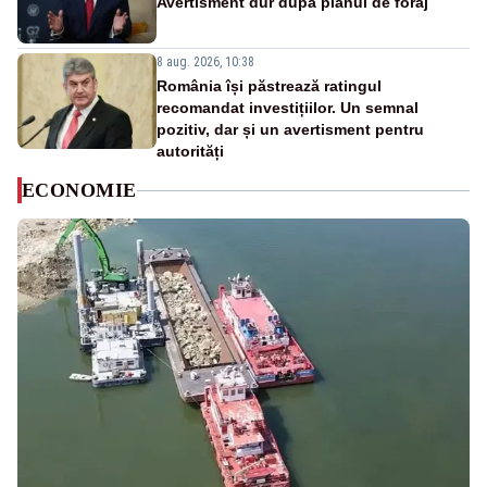
Avertisment dur după planul de foraj
8 aug. 2026, 10:38
România își păstrează ratingul
recomandat investițiilor. Un semnal
pozitiv, dar și un avertisment pentru
autorități
ECONOMIE