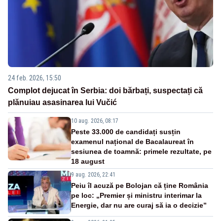
24 feb. 2026, 15:50
Complot dejucat în Serbia: doi bărbați, suspectați că
plănuiau asasinarea lui Vučić
10 aug. 2026, 08:17
Peste 33.000 de candidați susțin
examenul național de Bacalaureat în
sesiunea de toamnă: primele rezultate, pe
18 august
9 aug. 2026, 22:41
Peiu îl acuză pe Bolojan că ține România
pe loc: „Premier și ministru interimar la
Energie, dar nu are curaj să ia o decizie”