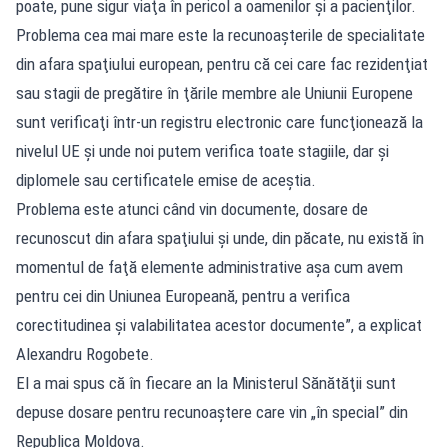
poate, pune sigur viaţa în pericol a oamenilor şi a pacienţilor.
Problema cea mai mare este la recunoaşterile de specialitate
din afara spaţiului european, pentru că cei care fac rezidenţiat
sau stagii de pregătire în ţările membre ale Uniunii Europene
sunt verificaţi într-un registru electronic care funcţionează la
nivelul UE şi unde noi putem verifica toate stagiile, dar şi
diplomele sau certificatele emise de aceştia.
Problema este atunci când vin documente, dosare de
recunoscut din afara spaţiului şi unde, din păcate, nu există în
momentul de faţă elemente administrative aşa cum avem
pentru cei din Uniunea Europeană, pentru a verifica
corectitudinea şi valabilitatea acestor documente”, a explicat
Alexandru Rogobete.
El a mai spus că în fiecare an la Ministerul Sănătăţii sunt
depuse dosare pentru recunoaştere care vin „în special” din
Republica Moldova.