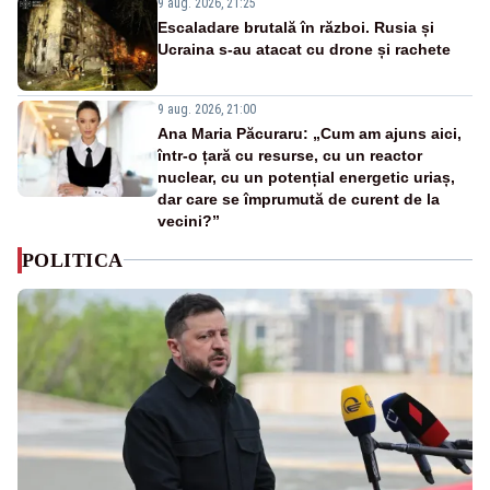
9 aug. 2026, 21:25
Escaladare brutală în război. Rusia și
Ucraina s-au atacat cu drone și rachete
9 aug. 2026, 21:00
Ana Maria Păcuraru: „Cum am ajuns aici,
într-o țară cu resurse, cu un reactor
nuclear, cu un potențial energetic uriaș,
dar care se împrumută de curent de la
vecini?”
POLITICA