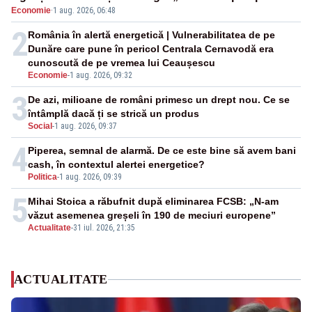
Economie
·
1 aug. 2026, 06:48
negativă
2
România în alertă energetică | Vulnerabilitatea de pe
Dunăre care pune în pericol Centrala Cernavodă era
cunoscută de pe vremea lui Ceaușescu
Economie
-
1 aug. 2026, 09:32
3
De azi, milioane de români primesc un drept nou. Ce se
întâmplă dacă ți se strică un produs
Social
-
1 aug. 2026, 09:37
4
Piperea, semnal de alarmă. De ce este bine să avem bani
cash, în contextul alertei energetice?
Politica
-
1 aug. 2026, 09:39
5
Mihai Stoica a răbufnit după eliminarea FCSB: „N-am
văzut asemenea greșeli în 190 de meciuri europene”
Actualitate
-
31 iul. 2026, 21:35
ACTUALITATE