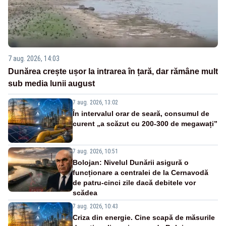
7 aug. 2026, 14:03
Dunărea crește ușor la intrarea în țară, dar rămâne mult
sub media lunii august
7 aug. 2026, 13:02
În intervalul orar de seară, consumul de
curent „a scăzut cu 200-300 de megawați”
7 aug. 2026, 10:51
Bolojan: Nivelul Dunării asigură o
funcționare a centralei de la Cernavodă
de patru-cinci zile dacă debitele vor
scădea
7 aug. 2026, 10:43
Criza din energie. Cine scapă de măsurile