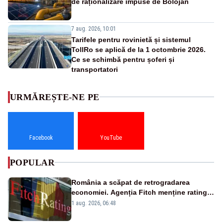
de raționalizare impuse de Bolojan
7 aug. 2026, 10:01
Tarifele pentru rovinietă și sistemul
TollRo se aplică de la 1 octombrie 2026.
Ce se schimbă pentru șoferi și
transportatori
URMĂREȘTE-NE PE
Facebook
YouTube
POPULAR
România a scăpat de retrogradarea
economiei. Agenția Fitch menține ratingul
„BBB-” cu perspectivă negativă
1 aug. 2026, 06:48