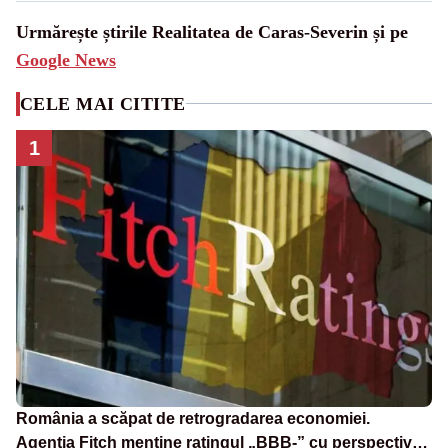
Urmărește știrile Realitatea de Caras-Severin și pe
Google News
CELE MAI CITITE
1
România a scăpat de retrogradarea economiei.
Agenția Fitch menține ratingul „BBB-” cu perspectivă