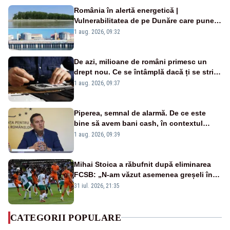
România în alertă energetică |
Vulnerabilitatea de pe Dunăre care pune
în pericol Centrala Cernavodă era
1 aug. 2026, 09:32
cunoscută de pe vremea lui Ceaușescu
De azi, milioane de români primesc un
drept nou. Ce se întâmplă dacă ți se strică
un produs
1 aug. 2026, 09:37
Piperea, semnal de alarmă. De ce este
bine să avem bani cash, în contextul
alertei energetice?
1 aug. 2026, 09:39
Mihai Stoica a răbufnit după eliminarea
FCSB: „N-am văzut asemenea greșeli în
190 de meciuri europene”
31 iul. 2026, 21:35
CATEGORII POPULARE