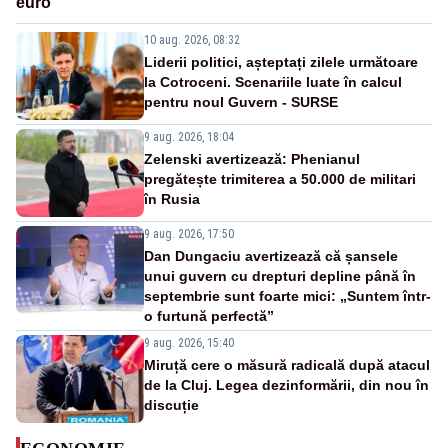
euro
10 aug. 2026, 08:32
Liderii politici, așteptați zilele următoare
la Cotroceni. Scenariile luate în calcul
pentru noul Guvern - SURSE
9 aug. 2026, 18:04
Zelenski avertizează: Phenianul
pregătește trimiterea a 50.000 de militari
în Rusia
9 aug. 2026, 17:50
Dan Dungaciu avertizează că șansele
unui guvern cu drepturi depline până în
septembrie sunt foarte mici: „Suntem într-
o furtună perfectă”
9 aug. 2026, 15:40
Miruță cere o măsură radicală după atacul
de la Cluj. Legea dezinformării, din nou în
discuție