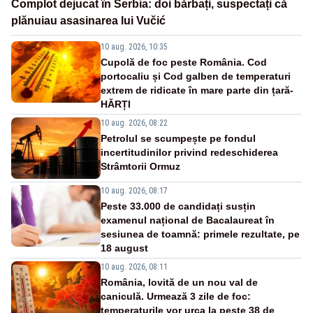
Complot dejucat în Serbia: doi bărbați, suspectați că
plănuiau asasinarea lui Vučić
10 aug. 2026, 10:35
Cupolă de foc peste România. Cod
portocaliu și Cod galben de temperaturi
extrem de ridicate în mare parte din țară-
HĂRȚI
10 aug. 2026, 08:22
Petrolul se scumpește pe fondul
incertitudinilor privind redeschiderea
Strâmtorii Ormuz
10 aug. 2026, 08:17
Peste 33.000 de candidați susțin
examenul național de Bacalaureat în
sesiunea de toamnă: primele rezultate, pe
18 august
10 aug. 2026, 08:11
România, lovită de un nou val de
caniculă. Urmează 3 zile de foc:
temperaturile vor urca la peste 38 de