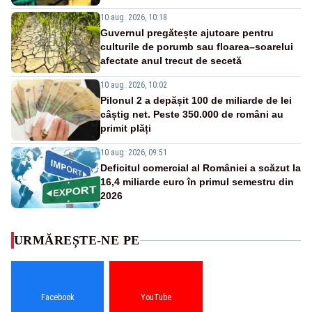
10 aug. 2026, 10:18
Guvernul pregătește ajutoare pentru
culturile de porumb sau floarea–soarelui
afectate anul trecut de secetă
10 aug. 2026, 10:02
Pilonul 2 a depășit 100 de miliarde de lei
câștig net. Peste 350.000 de români au
primit plăți
10 aug. 2026, 09:51
Deficitul comercial al României a scăzut la
16,4 miliarde euro în primul semestru din
2026
URMĂREȘTE-NE PE
Facebook
YouTube