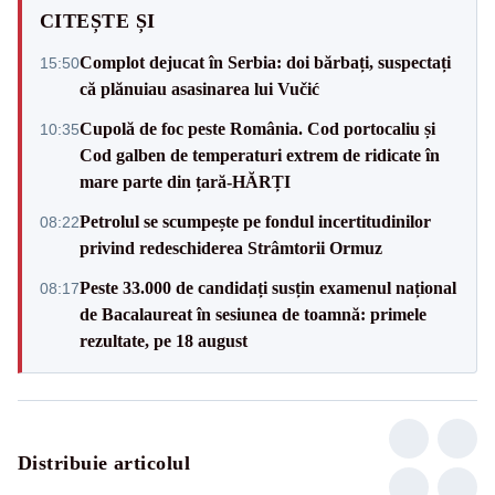
CITEȘTE ȘI
Complot dejucat în Serbia: doi bărbați, suspectați
15:50
că plănuiau asasinarea lui Vučić
Cupolă de foc peste România. Cod portocaliu și
10:35
Cod galben de temperaturi extrem de ridicate în
mare parte din țară-HĂRȚI
Petrolul se scumpește pe fondul incertitudinilor
08:22
privind redeschiderea Strâmtorii Ormuz
Peste 33.000 de candidați susțin examenul național
08:17
de Bacalaureat în sesiunea de toamnă: primele
rezultate, pe 18 august
Distribuie articolul