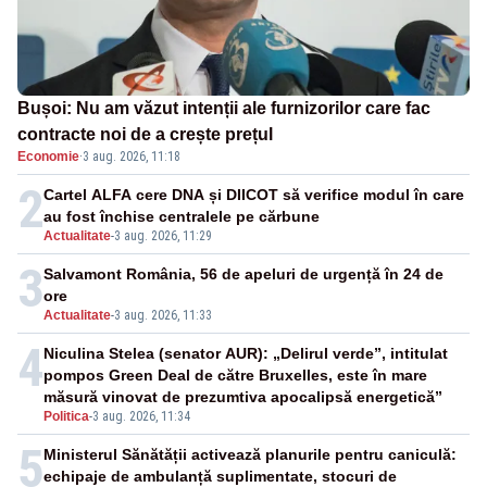
Bușoi: Nu am văzut intenții ale furnizorilor care fac
contracte noi de a crește prețul
Economie
·
3 aug. 2026, 11:18
2
Cartel ALFA cere DNA și DIICOT să verifice modul în care
au fost închise centralele pe cărbune
Actualitate
-
3 aug. 2026, 11:29
3
Salvamont România, 56 de apeluri de urgență în 24 de
ore
Actualitate
-
3 aug. 2026, 11:33
4
Niculina Stelea (senator AUR): „Delirul verde”, intitulat
pompos Green Deal de către Bruxelles, este în mare
măsură vinovat de prezumtiva apocalipsă energetică”
Politica
-
3 aug. 2026, 11:34
5
Ministerul Sănătății activează planurile pentru caniculă:
echipaje de ambulanță suplimentate, stocuri de