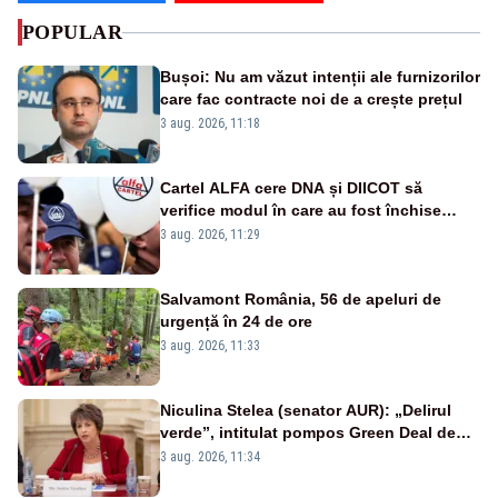
POPULAR
Bușoi: Nu am văzut intenții ale furnizorilor
care fac contracte noi de a crește prețul
3 aug. 2026, 11:18
Cartel ALFA cere DNA și DIICOT să
verifice modul în care au fost închise
centralele pe cărbune
3 aug. 2026, 11:29
Salvamont România, 56 de apeluri de
urgență în 24 de ore
3 aug. 2026, 11:33
Niculina Stelea (senator AUR): „Delirul
verde”, intitulat pompos Green Deal de
către Bruxelles, este în mare măsură
3 aug. 2026, 11:34
vinovat de prezumtiva apocalipsă