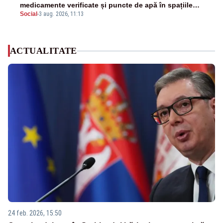
medicamente verificate și puncte de apă în spațiile
Social
-
3 aug. 2026, 11:13
publice
ACTUALITATE
24 feb. 2026, 15:50