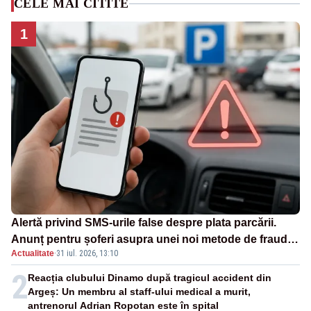
CELE MAI CITITE
1
Alertă privind SMS-urile false despre plata parcării.
Anunț pentru șoferi asupra unei noi metode de fraudă
Actualitate
·
31 iul. 2026, 13:10
online
2
Reacția clubului Dinamo după tragicul accident din
Argeș: Un membru al staff-ului medical a murit,
antrenorul Adrian Ropotan este în spital