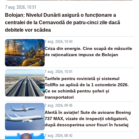
7 aug. 2026, 10:51
Bolojan: Nivelul Dunării asigură o funcționare a
centralei de la Cernavodă de patru-cinci zile dacă
debitele vor scădea
7 aug. 2026, 10:43
Criza din energie. Cine scapă de măsurile
de raționalizare impuse de Bolojan
7 aug. 2026, 10:01
Tarifele pentru rovinietă și sistemul
TollRo se aplică de la 1 octombrie 2026.
Ce se schimbă pentru șoferi și
transportatori
7 aug. 2026, 09:45
Alertă în aviație! Sute de avioane Boeing
737 MAX, vizate de inspecții obligatorii,
după descoperirea unor fisuri în fuselaj
7 aug. 2026, 08:42