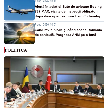
7 aug. 2026, 10:39
Alertă în aviație! Sute de avioane Boeing
737 MAX, vizate de inspecții obligatorii,
după descoperirea unor fisuri în fuselaj
7 aug. 2026, 10:01
Când revin ploile și când scapă România
de caniculă. Prognoza ANM pe o lună
POLITICA