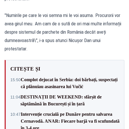
"Numirile pe care le voi semna mi le voi asuma. Procurorii vor
avea girul meu. Am cam de o sută de ori mai multe informații
despre sistemul de parchete din România decât aveți
dumneavoastră\", i-a spus atunci Nicușor Dan unui
protestatar.
CITEȘTE ȘI
Complot dejucat în Serbia: doi bărbați, suspectați
15:50
că plănuiau asasinarea lui Vučić
DESTINAȚII DE WEEKEND: sfârșit de
11:04
săptămână în București și în țară
Intervenție crucială pe Dunăre pentru salvarea
10:47
Cernavodă. ANAR: Fiecare barjă va fi scufundată
în 3-4 ore