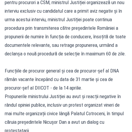
pentru procurori a CSM, ministrul Justiției organizează un nou
interviu exclusiv cu candidatul care a primit aviz negativ și în
urma acestui interviu, ministrul Justiției poate continua
procedura prin transmiterea către președintele României a
propunerii de numire în funcția de conducere, însoțită de toate
documentele relevante, sau retrage propunerea, urmând a
declanșa o nouă procedură de selecție în maximum 60 de zile.
Funcțiile de procuror general și cea de procuror-șef al DNA
rămân vacante începând cu data de 31 martie și cea de
procuror-șef al DIICOT - de la 14 aprilie.
Propunerile ministrului Justiției au avut și reacții negative în
rândul opiniei publice, inclusiv un protest organizat vineri de
mai multe organizații civice lângă Palatul Cotroceni, în timpul
căruia președintele Nicușor Dan a avut un dialog cu
protestatarii.