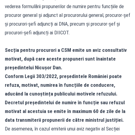
vederea formulării propunerilor de numire pentru funcțiile de
procuror general și adjunct al procurorului general, procuror-șef
și procurori-șefi adjuncți ai DNA, precum și procuror-șef și
procurori-șefi adjuncți ai DIICOT.
Secția pentru procurori a CSM emite un aviz consultativ
motivat, după care aceste propuneri sunt înaintate
președintelui Nicușor Dan.
Conform Legii 303/2022, președintele României poate
refuza, motivat, numirea în funcțiile de conducere,
aducând la cunoștința publicului motivele refuzului.
Decretul președintelui de numire în funcție sau refuzul
motivat al acestuia se emite în maximum 60 de zile de la
data transmiterii propunerii de către ministrul justiției.
De asemenea, în cazul emiterii unui aviz negativ al Secției