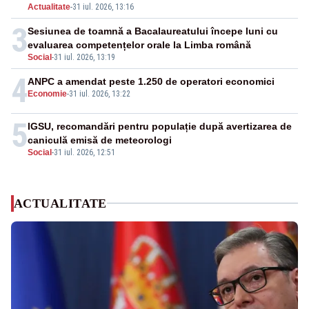
Actualitate
-
31 iul. 2026, 13:16
3
Sesiunea de toamnă a Bacalaureatului începe luni cu
evaluarea competențelor orale la Limba română
Social
-
31 iul. 2026, 13:19
4
ANPC a amendat peste 1.250 de operatori economici
Economie
-
31 iul. 2026, 13:22
5
IGSU, recomandări pentru populație după avertizarea de
caniculă emisă de meteorologi
Social
-
31 iul. 2026, 12:51
ACTUALITATE