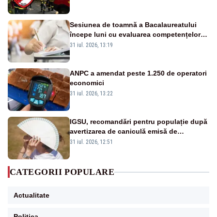
Ropotan este în spital
Sesiunea de toamnă a Bacalaureatului
începe luni cu evaluarea competențelor
orale la Limba română
31 iul. 2026, 13:19
ANPC a amendat peste 1.250 de operatori
economici
31 iul. 2026, 13:22
IGSU, recomandări pentru populație după
avertizarea de caniculă emisă de
meteorologi
31 iul. 2026, 12:51
CATEGORII POPULARE
Actualitate
Politica