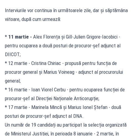
Interviurile vor continua în următoarele zile, dar și săptămâna
viitoare, după cum urmează:
*
11 martie -
Alex Florența și Gill-Julien Grigore-Iacobici -
pentru ocuparea a două posturi de procuror-șef adjunct al
DIICOT;
* 12 martie - Cristina Chiriac - propusă pentru funcția de
procuror general și Marius Voineag - adjunct al procurorului
general;
* 16 martie - Ioan Viorel Cerbu - pentru ocuparea funcției de
procuror-șef al Direcției Naționale Anticorupție;
* 17 martie - Marinela Mincă și Marius Ionel Ștefan - două
posturi de procuror-șef adjunct al DNA.
Un număr de 19 candidați au participat la selecția organizată
de Ministerul Justiției, în perioada 8 ianuarie - 2 martie, în