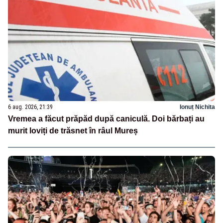
6 aug. 2026, 21:39
Ionuț Nichita
Vremea a făcut prăpăd după caniculă. Doi bărbați au
murit loviți de trăsnet în râul Mureș