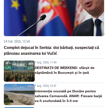
24 feb. 2026, 15:50
Complot dejucat în Serbia: doi bărbați, suspectați că
plănuiau asasinarea lui Vučić
7 aug. 2026, 11:04
DESTINAȚII DE WEEKEND: sfârșit de
săptămână în București și în țară
7 aug. 2026, 10:47
Intervenție crucială pe Dunăre pentru
salvarea Cernavodă. ANAR: Fiecare barjă
va fi scufundată în 3-4 ore