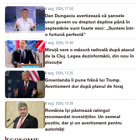
9 aug. 2026, 17:50
Dan Dungaciu avertizează că șansele
unui guvern cu drepturi depline până în
septembrie sunt foarte mici: „Suntem într-
o furtună perfectă”
9 aug. 2026, 15:40
Miruță cere o măsură radicală după atacul
de la Cluj. Legea dezinformării, din nou în
discuție
8 aug. 2026, 13:35
Groenlanda îi pune frână lui Trump.
Avertisment dur după planul de foraj
8 aug. 2026, 10:38
România își păstrează ratingul
recomandat investițiilor. Un semnal
pozitiv, dar și un avertisment pentru
autorități