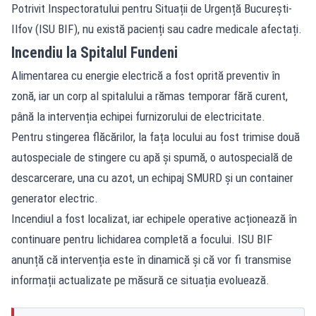
Potrivit Inspectoratului pentru Situații de Urgență București-
Ilfov (ISU BIF), nu există pacienți sau cadre medicale afectați.
Incendiu la Spitalul Fundeni
Alimentarea cu energie electrică a fost oprită preventiv în
zonă, iar un corp al spitalului a rămas temporar fără curent,
până la intervenția echipei furnizorului de electricitate.
Pentru stingerea flăcărilor, la fața locului au fost trimise două
autospeciale de stingere cu apă și spumă, o autospecială de
descarcerare, una cu azot, un echipaj SMURD și un container
generator electric.
Incendiul a fost localizat, iar echipele operative acționează în
continuare pentru lichidarea completă a focului. ISU BIF
anunță că intervenția este în dinamică și că vor fi transmise
informații actualizate pe măsură ce situația evoluează.