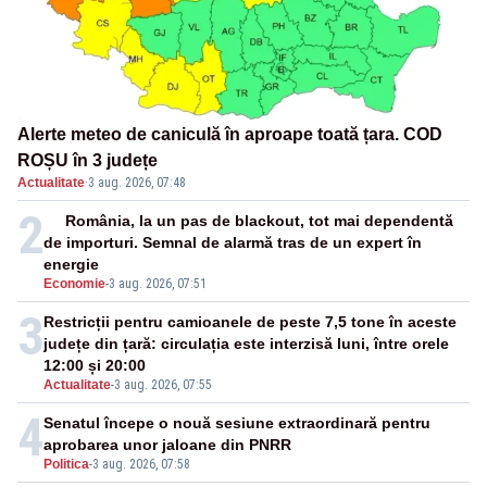
Alerte meteo de caniculă în aproape toată țara. COD
ROȘU în 3 județe
Actualitate
·
3 aug. 2026, 07:48
2
România, la un pas de blackout, tot mai dependentă
de importuri. Semnal de alarmă tras de un expert în
energie
Economie
-
3 aug. 2026, 07:51
3
Restricții pentru camioanele de peste 7,5 tone în aceste
județe din țară: circulația este interzisă luni, între orele
12:00 și 20:00
Actualitate
-
3 aug. 2026, 07:55
4
Senatul începe o nouă sesiune extraordinară pentru
aprobarea unor jaloane din PNRR
Politica
-
3 aug. 2026, 07:58