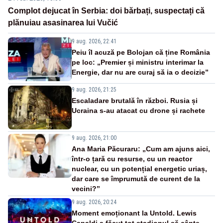
Complot dejucat în Serbia: doi bărbați, suspectați că
plănuiau asasinarea lui Vučić
9 aug. 2026, 22:41
Peiu îl acuză pe Bolojan că ține România
pe loc: „Premier și ministru interimar la
Energie, dar nu are curaj să ia o decizie”
9 aug. 2026, 21:25
Escaladare brutală în război. Rusia și
Ucraina s-au atacat cu drone și rachete
9 aug. 2026, 21:00
Ana Maria Păcuraru: „Cum am ajuns aici,
într-o țară cu resurse, cu un reactor
nuclear, cu un potențial energetic uriaș,
dar care se împrumută de curent de la
vecini?”
9 aug. 2026, 20:24
Moment emoționant la Untold. Lewis
Capaldi a făcut tot stadionul să cânte