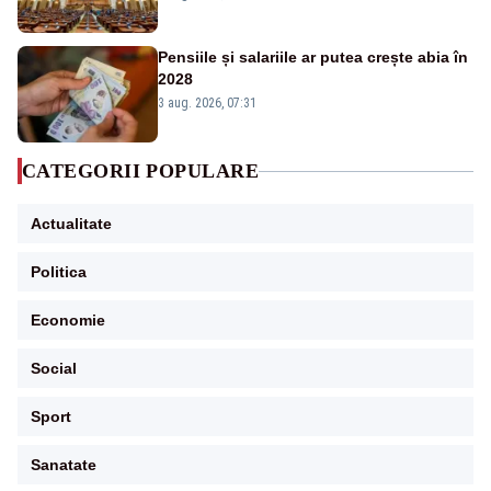
Pensiile și salariile ar putea crește abia în
2028
3 aug. 2026, 07:31
CATEGORII POPULARE
Actualitate
Politica
Economie
Social
Sport
Sanatate