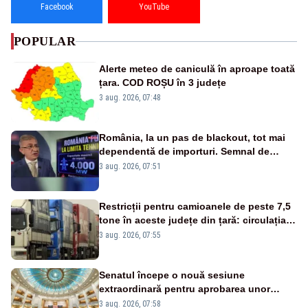
Facebook
YouTube
POPULAR
Alerte meteo de caniculă în aproape toată
țara. COD ROȘU în 3 județe
3 aug. 2026, 07:48
România, la un pas de blackout, tot mai
dependentă de importuri. Semnal de
alarmă tras de un expert în energie
3 aug. 2026, 07:51
Restricții pentru camioanele de peste 7,5
tone în aceste județe din țară: circulația
este interzisă luni, între orele 12:00 și
3 aug. 2026, 07:55
20:00
Senatul începe o nouă sesiune
extraordinară pentru aprobarea unor
jaloane din PNRR
3 aug. 2026, 07:58