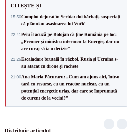
CITEȘTE ȘI
Complot dejucat în Serbia: doi bărbați, suspectați
15:50
că plănuiau asasinarea lui Vučić
Peiu îl acuză pe Bolojan că ține România pe loc:
22:41
„Premier și ministru interimar la Energie, dar nu
are curaj să ia o decizie”
Escaladare brutală în război. Rusia și Ucraina s-
21:25
au atacat cu drone și rachete
Ana Maria Păcuraru: „Cum am ajuns aici, într-o
21:00
țară cu resurse, cu un reactor nuclear, cu un
potențial energetic uriaș, dar care se împrumută
de curent de la vecini?”
Distribuie articolul