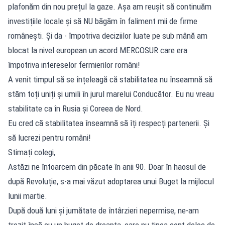
plafonăm din nou prețul la gaze. Așa am reușit să continuăm
investițiile locale și să NU băgăm în faliment mii de firme
românești. Și da - împotriva deciziilor luate pe sub mână am
blocat la nivel european un acord MERCOSUR care era
împotriva intereselor fermierilor români!
A venit timpul să se înțeleagă că stabilitatea nu înseamnă să
stăm toți uniți și umili în jurul marelui Conducător. Eu nu vreau
stabilitate ca în Rusia și Coreea de Nord.
Eu cred că stabilitatea înseamnă să îți respecți partenerii. Și
să lucrezi pentru români!
Stimați colegi,
Astăzi ne întoarcem din păcate în anii 90. Doar în haosul de
după Revoluție, s-a mai văzut adoptarea unui Buget la mijlocul
lunii martie.
După două luni și jumătate de întârzieri nepermise, ne-am
trezit însă cu un buget de dreapta, care nu ținea cont deloc de