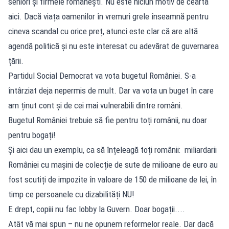
seniori și firmele românești. Nu este niciun motiv de ceartă
aici. Dacă viața oamenilor în vremuri grele înseamnă pentru
cineva scandal cu orice preț, atunci este clar că are altă
agendă politică și nu este interesat cu adevărat de guvernarea
țării.
Partidul Social Democrat va vota bugetul României. S-a
întârziat deja nepermis de mult. Dar va vota un buget în care
am ținut cont și de cei mai vulnerabili dintre români.
Bugetul României trebuie să fie pentru toți românii, nu doar
pentru bogați!
Și aici dau un exemplu, ca să înțeleagă toți românii: miliardarii
României cu mașini de colecție de sute de milioane de euro au
fost scutiți de impozite în valoare de 150 de milioane de lei, în
timp ce persoanele cu dizabilități NU!
E drept, copiii nu fac lobby la Guvern. Doar bogații....
Atât vă mai spun – nu ne opunem reformelor reale. Dar dacă