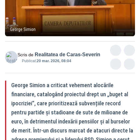
George Simion
Realitatea de Caras-Severin
Scris de
Publicat:
20 mar. 2026, 08:04
George Simion a criticat vehement alocările
financiare, catalogând proiectul drept un „buget al
ipocriziei”, care prioritizează subvențiile record
pentru partide și stadioane de sute de milioane de
euro, în detrimentul indexării pensiilor și al burselor
de merit. Într-un discurs marcat de atacuri directe la
adresa premierului și a liderului PSD, Simion a cerut