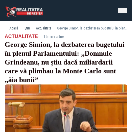
Acasă
Știri
Actualitate
George Simion, la dezbaterea bugetului în plenul Parlamentului: „Domnule Grindeanu, nu știu dacă miliardarii care vă plimbau la Monte Carlo sunt „ăia bunii”
·
ACTUALITATE
15 min citire
George Simion, la dezbaterea bugetului
în plenul Parlamentului: „Domnule
Grindeanu, nu știu dacă miliardarii
care vă plimbau la Monte Carlo sunt
„ăia bunii”