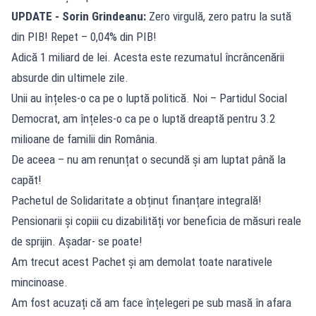
UPDATE - Sorin Grindeanu:
Zero virgulă, zero patru la sută
din PIB! Repet – 0,04% din PIB!
Adică 1 miliard de lei. Acesta este rezumatul încrâncenării
absurde din ultimele zile.
Unii au înțeles-o ca pe o luptă politică. Noi – Partidul Social
Democrat, am înțeles-o ca pe o luptă dreaptă pentru 3.2
milioane de familii din România.
De aceea – nu am renunțat o secundă și am luptat până la
capăt!
Pachetul de Solidaritate a obținut finanțare integrală!
Pensionarii și copiii cu dizabilități vor beneficia de măsuri reale
de sprijin. Așadar- se poate!
Am trecut acest Pachet și am demolat toate narativele
mincinoase.
Am fost acuzați că am face înțelegeri pe sub masă în afara