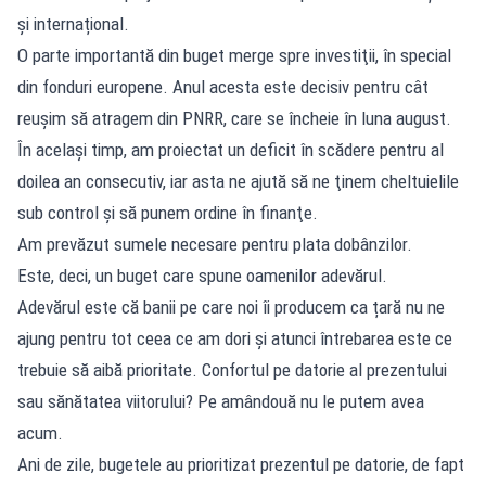
și internațional.
O parte importantă din buget merge spre investiţii, în special
din fonduri europene. Anul acesta este decisiv pentru cât
reuşim să atragem din PNRR, care se încheie în luna august.
În acelaşi timp, am proiectat un deficit în scădere pentru al
doilea an consecutiv, iar asta ne ajută să ne ţinem cheltuielile
sub control şi să punem ordine în finanţe.
Am prevăzut sumele necesare pentru plata dobânzilor.
Este, deci, un buget care spune oamenilor adevărul.
Adevărul este că banii pe care noi îi producem ca țară nu ne
ajung pentru tot ceea ce am dori și atunci întrebarea este ce
trebuie să aibă prioritate. Confortul pe datorie al prezentului
sau sănătatea viitorului? Pe amândouă nu le putem avea
acum.
Ani de zile, bugetele au prioritizat prezentul pe datorie, de fapt