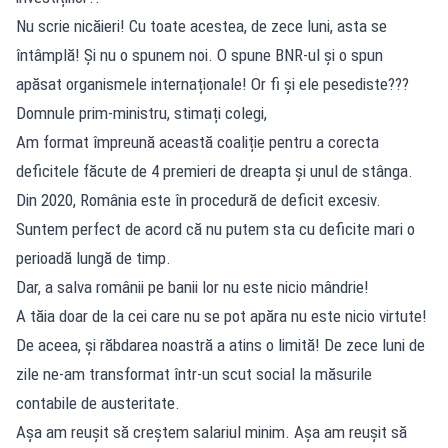
Nu scrie nicăieri! Cu toate acestea, de zece luni, asta se
întâmplă! Și nu o spunem noi. O spune BNR-ul și o spun
apăsat organismele internaționale! Or fi și ele pesediste???
Domnule prim-ministru, stimați colegi,
Am format împreună această coaliție pentru a corecta
deficitele făcute de 4 premieri de dreapta și unul de stânga.
Din 2020, România este în procedură de deficit excesiv.
Suntem perfect de acord că nu putem sta cu deficite mari o
perioadă lungă de timp.
Dar, a salva românii pe banii lor nu este nicio mândrie!
A tăia doar de la cei care nu se pot apăra nu este nicio virtute!
De aceea, și răbdarea noastră a atins o limită! De zece luni de
zile ne-am transformat într-un scut social la măsurile
contabile de austeritate.
Așa am reușit să creștem salariul minim. Așa am reușit să