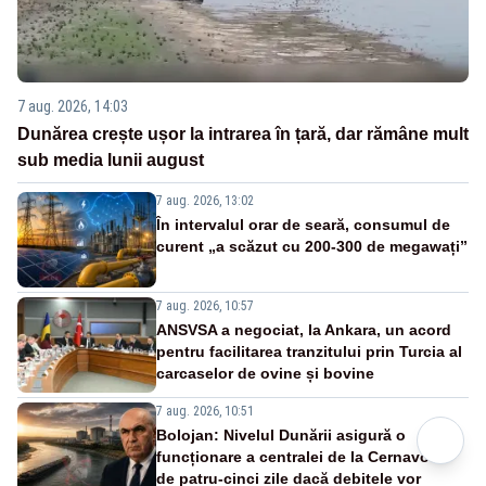
7 aug. 2026, 14:03
Dunărea crește ușor la intrarea în țară, dar rămâne mult
sub media lunii august
7 aug. 2026, 13:02
În intervalul orar de seară, consumul de
curent „a scăzut cu 200-300 de megawați”
7 aug. 2026, 10:57
ANSVSA a negociat, la Ankara, un acord
pentru facilitarea tranzitului prin Turcia al
carcaselor de ovine și bovine
7 aug. 2026, 10:51
Bolojan: Nivelul Dunării asigură o
funcționare a centralei de la Cernavodă
de patru-cinci zile dacă debitele vor