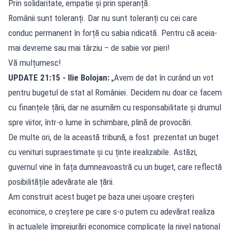
Prin solidaritate, empatie și prin speranță.
Românii sunt toleranți. Dar nu sunt toleranți cu cei care
conduc permanent în forță cu sabia ridicată. Pentru că aceia-
mai devreme sau mai târziu – de sabie vor pieri!
Vă mulțumesc!
UPDATE 21:15 - Ilie Bolojan:
„Avem de dat în curând un vot
pentru bugetul de stat al României. Decidem nu doar ce facem
cu finanțele țării, dar ne asumăm cu responsabilitate și drumul
spre viitor, într-o lume în schimbare, plină de provocări.
De multe ori, de la această tribună, a fost prezentat un buget
cu venituri supraestimate și cu ținte irealizabile. Astăzi,
guvernul vine în fața dumneavoastră cu un buget, care reflectă
posibilitățile adevărate ale țării.
Am construit acest buget pe baza unei ușoare creșteri
economice, o creștere pe care s-o putem cu adevărat realiza
în actualele împrejurări economice complicate la nivel național