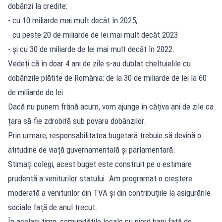
dobânzi la credite:
- cu 10 miliarde mai mult decât în 2025,
- cu peste 20 de miliarde de lei mai mult decât 2023
- și cu 30 de miliarde de lei mai mult decât în 2022.
Vedeți că în doar 4 ani de zile s-au dublat cheltuielile cu
dobânzile plătite de România: de la 30 de miliarde de lei la 60
de miliarde de lei.
Dacă nu punem frână acum, vom ajunge în câțiva ani de zile ca
țara să fie zdrobită sub povara dobânzilor.
Prin urmare, responsabilitatea bugetară trebuie să devină o
atitudine de viață guvernamentală și parlamentară.
Stimați colegi, acest buget este construit pe o estimare
prudentă a veniturilor statului. Am programat o creștere
moderată a veniturilor din TVA și din contribuțiile la asigurările
sociale față de anul trecut.
În același timp, comunitățile locale nu pierd bani față de