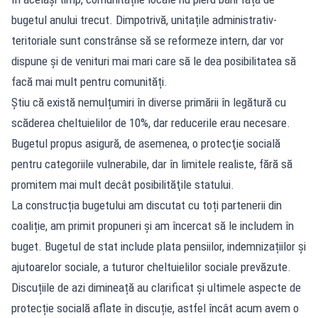
bugetul anului trecut. Dimpotrivă, unitațile administrativ-
teritoriale sunt constrânse să se reformeze intern, dar vor
dispune și de venituri mai mari care să le dea posibilitatea să
facă mai mult pentru comunități.
Știu că există nemulțumiri în diverse primării în legătură cu
scăderea cheltuielilor de 10%, dar reducerile erau necesare.
Bugetul propus asigură, de asemenea, o protecţie socială
pentru categoriile vulnerabile, dar în limitele realiste, fără să
promitem mai mult decât posibilităţile statului.
La construcția bugetului am discutat cu toți partenerii din
coaliție, am primit propuneri și am încercat să le includem în
buget. Bugetul de stat include plata pensiilor, indemnizațiilor și
ajutoarelor sociale, a tuturor cheltuielilor sociale prevăzute.
Discuțiile de azi dimineață au clarificat și ultimele aspecte de
protecție socială aflate în discuție, astfel încât acum avem o