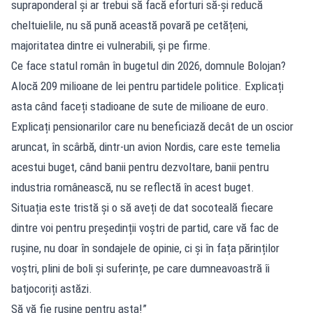
supraponderal și ar trebui să facă eforturi să-și reducă
cheltuielile, nu să pună această povară pe cetățeni,
majoritatea dintre ei vulnerabili, și pe firme.
Ce face statul român în bugetul din 2026, domnule Bolojan?
Alocă 209 milioane de lei pentru partidele politice. Explicați
asta când faceți stadioane de sute de milioane de euro.
Explicați pensionarilor care nu beneficiază decât de un oscior
aruncat, în scârbă, dintr-un avion Nordis, care este temelia
acestui buget, când banii pentru dezvoltare, banii pentru
industria românească, nu se reflectă în acest buget.
Situația este tristă și o să aveți de dat socoteală fiecare
dintre voi pentru președinții voștri de partid, care vă fac de
rușine, nu doar în sondajele de opinie, ci și în fața părinților
voștri, plini de boli și suferințe, pe care dumneavoastră îi
batjocoriți astăzi.
Să vă fie rușine pentru asta!”