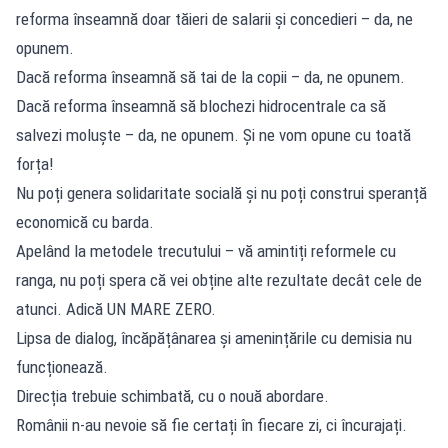
reforma înseamnă doar tăieri de salarii și concedieri – da, ne
opunem.
Dacă reforma înseamnă să tai de la copii – da, ne opunem.
Dacă reforma înseamnă să blochezi hidrocentrale ca să
salvezi moluște – da, ne opunem. Și ne vom opune cu toată
forța!
Nu poți genera solidaritate socială și nu poți construi speranță
economică cu barda.
Apelând la metodele trecutului – vă amintiți reformele cu
ranga, nu poți spera că vei obține alte rezultate decât cele de
atunci. Adică UN MARE ZERO.
Lipsa de dialog, încăpățânarea și amenințările cu demisia nu
funcționează.
Direcția trebuie schimbată, cu o nouă abordare.
Românii n-au nevoie să fie certați în fiecare zi, ci încurajați.