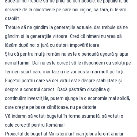
Bugetul nu trebuie să fie prilej de demagogie, de populism, de
deraiere de la obiectivele pe care noi înșine, ca țară, ni le-am
stabilit.
Trebuie să ne gândim la generațiile actuale, dar trebuie să ne
gândim și la generațiile viitoare. Cred că nimeni nu vrea să
lăsăm după noi o țară cu datorii împovărătoare.
Ştiu că pentru mulţi români nu este o perioadă uşoară şi apar
nemulţumiri. Dar nu este corect să le răspundem cu soluţii pe
termen scurt care mai târziu ne vor costa mai mult pe toţi.
Bugetul pentru care vă cer votul este despre stabilitate şi
despre a construi corect. Dacă păstrăm disciplina şi
continuăm investiţiile, putem ajunge la o economie mai solidă,
care creşte pe baze sănătoase, nu pe datorie.
Vă îndemn să votați bugetul în forma asumată, să votați o
cale corectă pentru România!
Proiectul de buget al Ministerului Finanțelor aferent anului