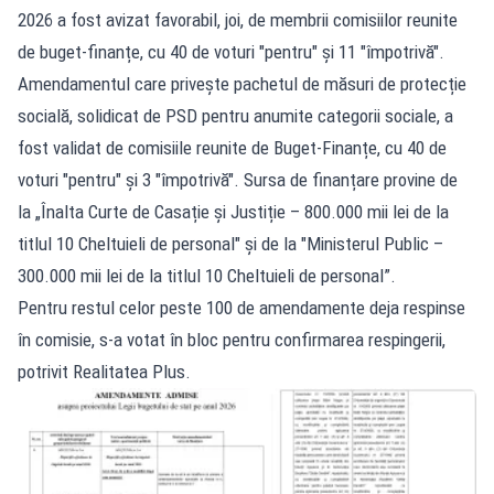
2026 a fost avizat favorabil, joi, de membrii comisiilor reunite
de buget-finanțe, cu 40 de voturi "pentru" și 11 "împotrivă".
Amendamentul care privește pachetul de măsuri de protecție
socială, solidicat de PSD pentru anumite categorii sociale, a
fost validat de comisiile reunite de Buget-Finanțe, cu 40 de
voturi "pentru" și 3 "împotrivă". Sursa de finanțare provine de
la „Înalta Curte de Casație și Justiție – 800.000 mii lei de la
titlul 10 Cheltuieli de personal" și de la "Ministerul Public –
300.000 mii lei de la titlul 10 Cheltuieli de personal”.
Pentru restul celor peste 100 de amendamente deja respinse
în comisie, s-a votat în bloc pentru confirmarea respingerii,
potrivit Realitatea Plus.