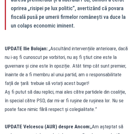
oprirea „risipei pe lux politic”, avertizând că povara
fiscală pusă pe umerii firmelor românești va duce la
un colaps economic iminent.
UPDATE Ilie Bolojan:
„Ascultând intervențiile anterioare, dacă
nu i-aș fi cunoscut pe vorbitori, nu aș fi știut cine este la
guvernare și cine este în opoziție. Atât timp cât sunt premier,
înainte de a fi membru al unui partid, am o responsabilitate
față de țară: trebuie să votați acest buget!
Aș fi putut să dau replici, mai ales către partidele din coaliție,
în special către PSD, dar mi-ar fi rușine de rușinea lor. Nu se
poate face nimic fără respect și colegialitate.”
UPDATE Velcescu (AUR) despre Ancom:
„Am așteptat să