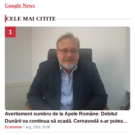
Google News
CELE MAI CITITE
1
Avertisment sumbru de la Apele Române: Debitul
Dunării va continua să scadă. Cernavodă s-ar putea
Economie
·
1 aug. 2026, 18:08
închide în 4 zile