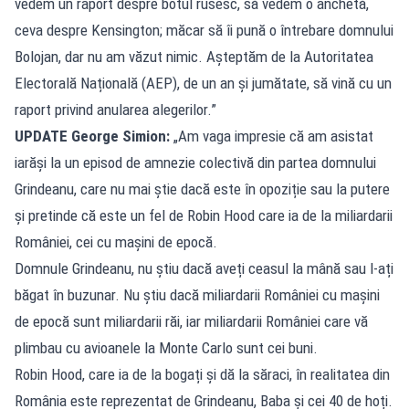
vedem un raport despre botul rusesc, să vedem o anchetă,
ceva despre Kensington; măcar să îi pună o întrebare domnului
Bolojan, dar nu am văzut nimic. Așteptăm de la Autoritatea
Electorală Națională (AEP), de un an și jumătate, să vină cu un
raport privind anularea alegerilor.”
UPDATE George Simion:
„Am vaga impresie că am asistat
iarăși la un episod de amnezie colectivă din partea domnului
Grindeanu, care nu mai știe dacă este în opoziție sau la putere
și pretinde că este un fel de Robin Hood care ia de la miliardarii
României, cei cu mașini de epocă.
Domnule Grindeanu, nu știu dacă aveți ceasul la mână sau l-ați
băgat în buzunar. Nu știu dacă miliardarii României cu mașini
de epocă sunt miliardarii răi, iar miliardarii României care vă
plimbau cu avioanele la Monte Carlo sunt cei buni.
Robin Hood, care ia de la bogați și dă la săraci, în realitatea din
România este reprezentat de Grindeanu, Baba și cei 40 de hoți.