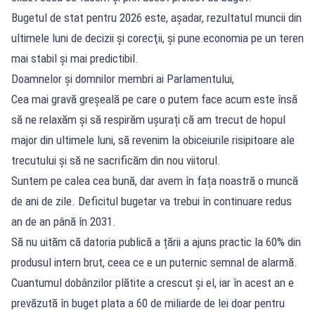
Bugetul de stat pentru 2026 este, aşadar, rezultatul muncii din
ultimele luni de decizii şi corecţii, şi pune economia pe un teren
mai stabil şi mai predictibil.
Doamnelor și domnilor membri ai Parlamentului,
Cea mai gravă greșeală pe care o putem face acum este însă
să ne relaxăm și să respirăm ușurați că am trecut de hopul
major din ultimele luni, să revenim la obiceiurile risipitoare ale
trecutului și să ne sacrificăm din nou viitorul.
Suntem pe calea cea bună, dar avem în fața noastră o muncă
de ani de zile. Deficitul bugetar va trebui în continuare redus
an de an până în 2031.
Să nu uităm că datoria publică a țării a ajuns practic la 60% din
produsul intern brut, ceea ce e un puternic semnal de alarmă.
Cuantumul dobânzilor plătite a crescut și el, iar în acest an e
prevăzută în buget plata a 60 de miliarde de lei doar pentru