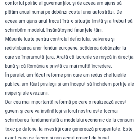
confortul politic al guvernanților, și de aceea am ajuns să
plătim anual numai pe dobânzi costul unei autostrăzi. De
aceea am ajuns anul trecut într-o situație limită și a trebuit să
schimbăm modelul, însănătoșind finanțele țării.
Măsurile luate pentru controlul deficitului, salvarea și
redistribuirea unor fonduri europene, scăderea dobânzilor la
care se împrumută țara. Arată că lucrurile se mişcă în direcţia
bună şi că România e privită cu mai multă încredere.
În paralel, am făcut reforme prin care am redus cheltuielile
publice, am tăiat privilegii şi am început să închidem portițe ale
risipei și ale evaziunii.
Dar cea mai importantă reformă pe care o realizează acest
guvern și care va însănătoși viitorul nostru este tocmai
schimbarea fundamentală a modelului economic de la consum
toxic pe datorie, la investiții care generează prosperitate. Este
exact ceea ce facem și prin acest proiect de buget.