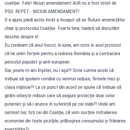
coaliției. Fals! Niciun amendament AUR nu a fost votat de
PSD. REPET - NICIUN AMENDAMENT!
S-a ajuns până acolo încât a început să se fluture amenințător
chiar și protocolul Coaliției. Foarte bine, haideți să discutăm
deschis despre el.
Eu credeam că anul trecut, în iunie, am scris în acel protocol
că ne unim forțele pentru a redresa România și a contracara
pericolul populist și anti-european.
Dar, poate m-am înșelat, nu-i așa?! Scrie cumva acolo că
trebuie să spoliem românii cu venituri reduse, firmele mici și
clasa mijlocie?! La ce punct din acord se spune că trebuie să
girăm orbește măsuri care să asigure protecție doar celor
puternici și să-i arunce în suferință pe cei slabi?! Unde am
semnat noi, toți cei din Coaliție, că vom susține mitralierea
economiei din toate pozițiile, prăbușirea consumului și frânarea
investițiilor?!