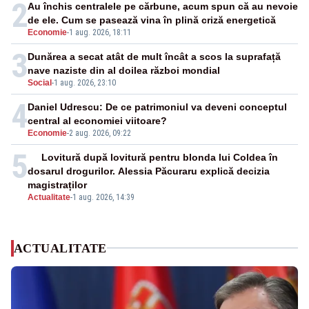
2
Au închis centralele pe cărbune, acum spun că au nevoie
de ele. Cum se pasează vina în plină criză energetică
Economie
-
1 aug. 2026, 18:11
3
Dunărea a secat atât de mult încât a scos la suprafață
nave naziste din al doilea război mondial
Social
-
1 aug. 2026, 23:10
4
Daniel Udrescu: De ce patrimoniul va deveni conceptul
central al economiei viitoare?
Economie
-
2 aug. 2026, 09:22
5
Lovitură după lovitură pentru blonda lui Coldea în
dosarul drogurilor. Alessia Păcuraru explică decizia
magistraților
Actualitate
-
1 aug. 2026, 14:39
ACTUALITATE