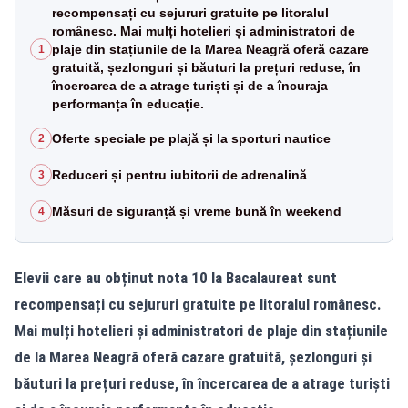
recompensați cu sejururi gratuite pe litoralul
românesc. Mai mulți hotelieri și administratori de
plaje din stațiunile de la Marea Neagră oferă cazare
1
gratuită, șezlonguri și băuturi la prețuri reduse, în
încercarea de a atrage turiști și de a încuraja
performanța în educație.
Oferte speciale pe plajă și la sporturi nautice
2
Reduceri și pentru iubitorii de adrenalină
3
Măsuri de siguranță și vreme bună în weekend
4
Elevii care au obținut nota 10 la Bacalaureat sunt
recompensați cu sejururi gratuite pe litoralul românesc.
Mai mulți hotelieri și administratori de plaje din stațiunile
de la Marea Neagră oferă cazare gratuită, șezlonguri și
băuturi la prețuri reduse, în încercarea de a atrage turiști