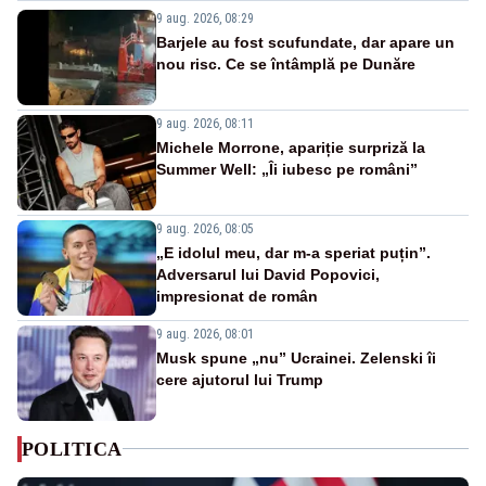
9 aug. 2026, 08:29
Barjele au fost scufundate, dar apare un
nou risc. Ce se întâmplă pe Dunăre
9 aug. 2026, 08:11
Michele Morrone, apariție surpriză la
Summer Well: „Îi iubesc pe români”
9 aug. 2026, 08:05
„E idolul meu, dar m-a speriat puțin”.
Adversarul lui David Popovici,
impresionat de român
9 aug. 2026, 08:01
Musk spune „nu” Ucrainei. Zelenski îi
cere ajutorul lui Trump
POLITICA