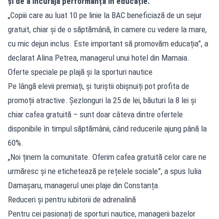
și de a încuraja performanța în educație.
„Copiii care au luat 10 pe linie la BAC beneficiază de un sejur
gratuit, chiar și de o săptămână, în camere cu vedere la mare,
cu mic dejun inclus. Este important să promovăm educația”, a
declarat Alina Petrea, managerul unui hotel din Mamaia.
Oferte speciale pe plajă și la sporturi nautice
Pe lângă elevii premiați, și turiștii obișnuiți pot profita de
promoții atractive. Șezlonguri la 25 de lei, băuturi la 8 lei și
chiar cafea gratuită – sunt doar câteva dintre ofertele
disponibile în timpul săptămânii, când reducerile ajung până la
60%.
„Noi ținem la comunitate. Oferim cafea gratuită celor care ne
urmăresc și ne etichetează pe rețelele sociale”, a spus Iulia
Damașaru, managerul unei plaje din Constanța.
Reduceri și pentru iubitorii de adrenalină
Pentru cei pasionați de sporturi nautice, managerii bazelor