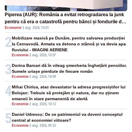
Piperea (AUR): România a evitat retrogradarea la junk
pentru că era o catastrofă pentru bănci și fondurile de
Economie
·
2 aug. 2026, 10:01
pensii
2
Mobilizare masivă pe Dunăre, pentru salvarea producției
la Cernavodă. Armata va detona o stâncă și va devia apa
fluviului - IMAGINI AERIENE
Economie
-
2 aug. 2026, 10:07
3
Dorina Barcari dă în vileag șmecheria înghețării pensiilor.
Sumele uriașe pierdute de fiecare român
Economie
-
2 aug. 2026, 10:09
4
Mihai Chirica, atac devastator la adresa progresiștilor lui
Bolojan: Trebuie să protejăm și natura, dar nu șținem
omaneii în stare permanentă de alertă
Economie
-
2 aug. 2026, 10:12
5
Daniel Udrescu: De ce patrimoniul va deveni conceptul
central al economiei viitoare?
Economie
-
2 aug. 2026, 09:22