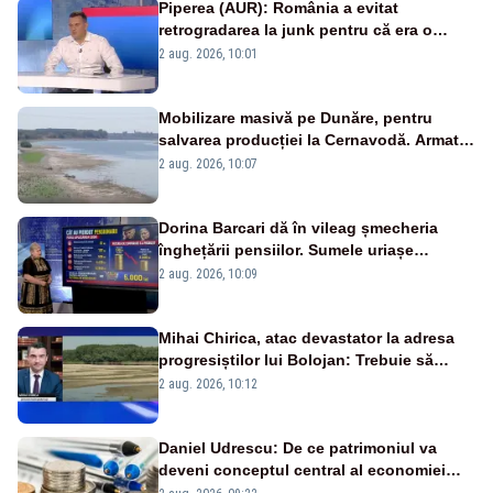
Piperea (AUR): România a evitat
retrogradarea la junk pentru că era o
catastrofă pentru bănci și fondurile de
2 aug. 2026, 10:01
pensii
Mobilizare masivă pe Dunăre, pentru
salvarea producției la Cernavodă. Armata
va detona o stâncă și va devia apa
2 aug. 2026, 10:07
fluviului - IMAGINI AERIENE
Dorina Barcari dă în vileag șmecheria
înghețării pensiilor. Sumele uriașe
pierdute de fiecare român
2 aug. 2026, 10:09
Mihai Chirica, atac devastator la adresa
progresiștilor lui Bolojan: Trebuie să
protejăm și natura, dar nu șținem omaneii
2 aug. 2026, 10:12
în stare permanentă de alertă
Daniel Udrescu: De ce patrimoniul va
deveni conceptul central al economiei
viitoare?