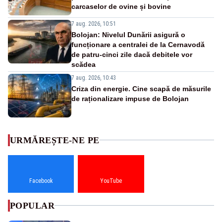
carcaselor de ovine și bovine
7 aug. 2026, 10:51
Bolojan: Nivelul Dunării asigură o
funcționare a centralei de la Cernavodă
de patru-cinci zile dacă debitele vor
scădea
7 aug. 2026, 10:43
Criza din energie. Cine scapă de măsurile
de raționalizare impuse de Bolojan
URMĂREȘTE-NE PE
Facebook
YouTube
POPULAR