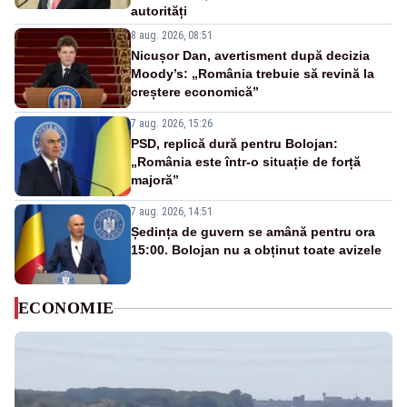
autorități
8 aug. 2026, 08:51
Nicușor Dan, avertisment după decizia
Moody’s: „România trebuie să revină la
creștere economică”
7 aug. 2026, 15:26
PSD, replică dură pentru Bolojan:
„România este într-o situație de forță
majoră”
7 aug. 2026, 14:51
Ședința de guvern se amână pentru ora
15:00. Bolojan nu a obținut toate avizele
ECONOMIE