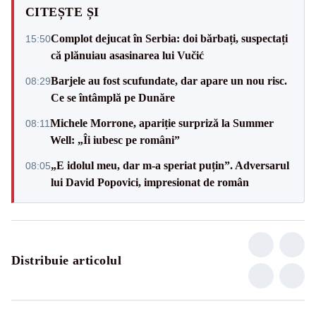
CITEȘTE ȘI
Complot dejucat în Serbia: doi bărbați, suspectați
15:50
că plănuiau asasinarea lui Vučić
Barjele au fost scufundate, dar apare un nou risc.
08:29
Ce se întâmplă pe Dunăre
Michele Morrone, apariție surpriză la Summer
08:11
Well: „Îi iubesc pe români”
„E idolul meu, dar m-a speriat puțin”. Adversarul
08:05
lui David Popovici, impresionat de român
Distribuie articolul