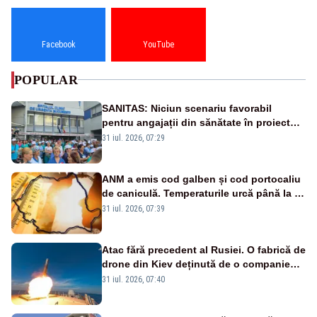
Facebook
YouTube
POPULAR
SANITAS: Niciun scenariu favorabil
pentru angajații din sănătate în proiectul
Legii salarizării
31 iul. 2026, 07:29
ANM a emis cod galben și cod portocaliu
de caniculă. Temperaturile urcă până la 38
de grade, iar nopțile devin tropicale
31 iul. 2026, 07:39
Atac fără precedent al Rusiei. O fabrică de
drone din Kiev deținută de o companie
americană, distrusă de o rachetă
31 iul. 2026, 07:40
rusească