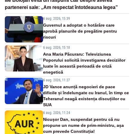
Ilie Bolojan evită un răspuns clar despre averea
partenerei sale: „Am respectat întotdeauna legea”
6 aug. 2026, 15:39
Guvernul a adoptat o hotărâre care
aprobă planurile de pregătire pentru
riscuri
6 aug. 2026, 15:18
Ana Maria Păcuraru: Televiziunea
Poporului solicită investigarea deciziilor
luate în această perioadă de criză
enegetică
6 aug. 2026, 11:27
JD Vance anunță negocieri de pace
dificile și îndelungate cu Iranul, în timp ce
Teheranul neagă existența discuțiilor cu
SUA
6 aug. 2026, 11:24
Nicușor Dan, suspendat pentru că nu
propune un nume de prim-ministru, așa
cum prevede Constituția!