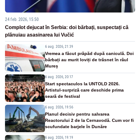
24 feb. 2026, 15:50
Complot dejucat în Serbia: doi bărbați, suspectați că
plănuiau asasinarea lui Vučić
6 aug. 2026, 21:39
Vremea a făcut prăpăd după caniculă. Doi
bărbați au murit loviți de trăsnet în râul
Mureș
6 aug. 2026, 20:17
Start spectaculos la UNTOLD 2026.
Artistul-surpriză care deschide prima
seară de festival
6 aug. 2026, 19:56
Planul decisiv pentru salvarea
Reactorului 2 de la Cernavodă. Cum vor fi
scufundate barjele în Dunăre
6 aug. 2026, 19:19