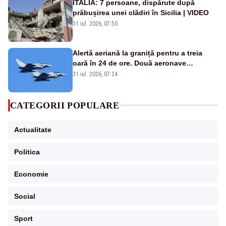
ITALIA: 7 persoane, dispărute după
prăbușirea unei clădiri în Sicilia | VIDEO
31 iul. 2026, 07:50
Alertă aeriană la graniță pentru a treia
oară în 24 de ore. Două aeronave
Eurofighter britanice au fost ridicate de la
31 iul. 2026, 07:24
sol
CATEGORII POPULARE
Actualitate
Politica
Economie
Social
Sport