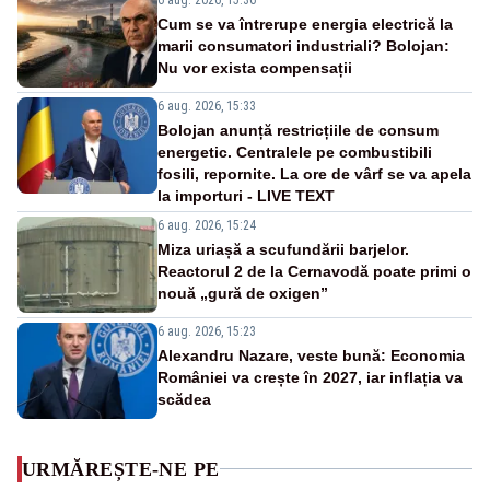
Cum se va întrerupe energia electrică la
marii consumatori industriali? Bolojan:
Nu vor exista compensații
6 aug. 2026, 15:33
Bolojan anunță restricțiile de consum
energetic. Centralele pe combustibili
fosili, repornite. La ore de vârf se va apela
la importuri - LIVE TEXT
6 aug. 2026, 15:24
Miza uriașă a scufundării barjelor.
Reactorul 2 de la Cernavodă poate primi o
nouă „gură de oxigen”
6 aug. 2026, 15:23
Alexandru Nazare, veste bună: Economia
României va crește în 2027, iar inflația va
scădea
URMĂREȘTE-NE PE