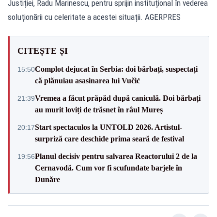
Justiției, Radu Marinescu, pentru sprijin instituțional în vederea
soluționării cu celeritate a acestei situații. AGERPRES
CITEȘTE ȘI
Complot dejucat în Serbia: doi bărbați, suspectați
15:50
că plănuiau asasinarea lui Vučić
Vremea a făcut prăpăd după caniculă. Doi bărbați
21:39
au murit loviți de trăsnet în râul Mureș
Start spectaculos la UNTOLD 2026. Artistul-
20:17
surpriză care deschide prima seară de festival
Planul decisiv pentru salvarea Reactorului 2 de la
19:56
Cernavodă. Cum vor fi scufundate barjele în
Dunăre