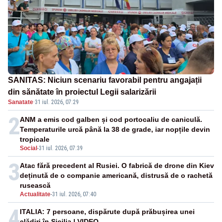
SANITAS: Niciun scenariu favorabil pentru angajații
din sănătate în proiectul Legii salarizării
Sanatate
·
31 iul. 2026, 07:29
2
ANM a emis cod galben și cod portocaliu de caniculă.
Temperaturile urcă până la 38 de grade, iar nopțile devin
tropicale
Social
-
31 iul. 2026, 07:39
3
Atac fără precedent al Rusiei. O fabrică de drone din Kiev
deținută de o companie americană, distrusă de o rachetă
rusească
Actualitate
-
31 iul. 2026, 07:40
4
ITALIA: 7 persoane, dispărute după prăbușirea unei
clădiri în Sicilia | VIDEO