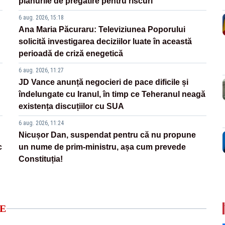
planurile de pregătire pentru riscuri
6 aug. 2026, 15:18
Ana Maria Păcuraru: Televiziunea Poporului
solicită investigarea deciziilor luate în această
perioadă de criză enegetică
6 aug. 2026, 11:27
JD Vance anunță negocieri de pace dificile și
îndelungate cu Iranul, în timp ce Teheranul neagă
existența discuțiilor cu SUA
6 aug. 2026, 11:24
Nicușor Dan, suspendat pentru că nu propune
c
un nume de prim-ministru, așa cum prevede
Constituția!
E