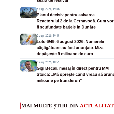
seară de festival
6 aug. 2026, 19:56
Planul decisiv pentru salvarea
Reactorului 2 de la Cernavodă. Cum vor
fi scufundate barjele în Dunăre
6 aug. 2026, 19:19
Loto 6/49, 6 august 2026. Numerele
câștigătoare au fost anunțate. Miza
depășește 9 milioane de euro
6 aug. 2026, 18:51
Gigi Becali, mesaj în direct pentru MM
Stoica: „Mă oprește când vreau să arun
milioane pe transferuri”
MAI MULTE ȘTIRI DIN
ACTUALITAT