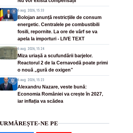
Nu vor exista compensații
6 aug. 2026, 15:33
Bolojan anunță restricțiile de consum
energetic. Centralele pe combustibili
fosili, repornite. La ore de vârf se va
apela la importuri - LIVE TEXT
6 aug. 2026, 15:24
Miza uriașă a scufundării barjelor.
Reactorul 2 de la Cernavodă poate primi
o nouă „gură de oxigen”
6 aug. 2026, 15:23
Alexandru Nazare, veste bună:
Economia României va crește în 2027,
iar inflația va scădea
URMĂREȘTE-NE PE