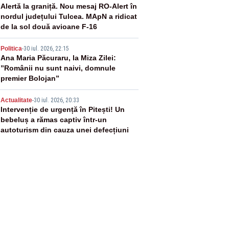
3
Alertă la graniță. Nou mesaj RO-Alert în
nordul județului Tulcea. MApN a ridicat
de la sol două avioane F-16
4
Politica
-
30 iul. 2026, 22:15
Ana Maria Păcuraru, la Miza Zilei:
”Românii nu sunt naivi, domnule
premier Bolojan”
5
Actualitate
-
30 iul. 2026, 20:33
Intervenție de urgență în Pitești! Un
bebeluș a rămas captiv într-un
autoturism din cauza unei defecțiuni