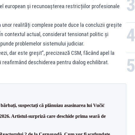
ivel european și recunoașterea restricțiilor profesionale
a unor realități complexe poate duce la concluzii greșite
. În contextul actual, considerat tensionat politic și
ăspunde problemelor sistemului judiciar.
eezi, dar este greșit”, precizează CSM, făcând apel la
și reafirmând deschiderea pentru dialog echilibrat.
bărbați, suspectați că plănuiau asasinarea lui Vučić
26. Artistul-surpriză care deschide prima seară de
 Reactorului 2 de la Cernavodă. Cum vor fi scufundate