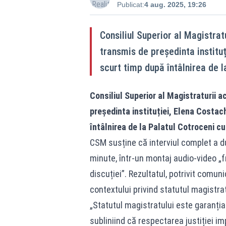
Publicat:
4 aug. 2025, 19:26
Consiliul Superior al Magistrat
transmis de președinta instituț
scurt timp după întâlnirea de 
Consiliul Superior al Magistraturii 
președinta instituției, Elena Costach
întâlnirea de la Palatul Cotroceni c
CSM susține că interviul complet a du
minute, într-un montaj audio-video „fra
discuției”. Rezultatul, potrivit comun
contextului privind statutul magistrați
„Statutul magistratului este garanția
subliniind că respectarea justiției im