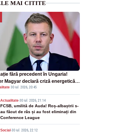
LE MAI CITITE
ație fără precedent în Ungaria!
er Magyar declară criză energetică
litate
·
30 iul. 2026, 20:45
ă oprirea centralei de la Paks
2
Actualitate
-
30 iul. 2026, 21:14
FCSB, umilită de Auda! Roș-albaștrii s-
au făcut de râs și au fost eliminați din
Conference League
Social
-
30 iul. 2026, 22:12