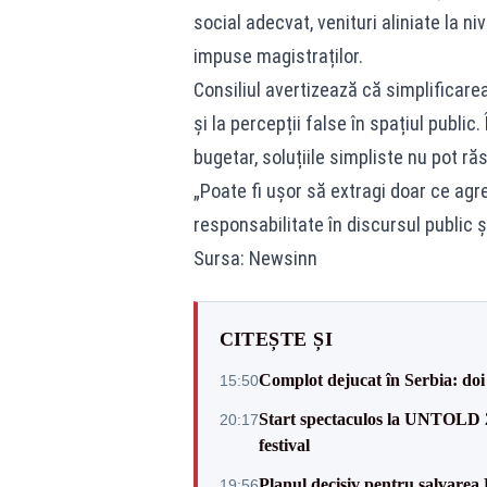
social adecvat, venituri aliniate la n
impuse magistraților.
Consiliul avertizează că simplificare
și la percepții false în spațiul public
bugetar, soluțiile simpliste nu pot r
„Poate fi ușor să extragi doar ce agr
responsabilitate în discursul public 
Sursa: Newsinn
CITEȘTE ȘI
Complot dejucat în Serbia: doi 
15:50
Start spectaculos la UNTOLD 20
20:17
festival
Planul decisiv pentru salvarea
19:56