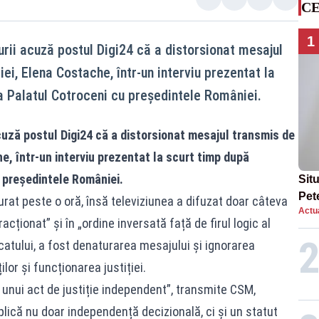
CE
1
urii acuză postul Digi24 că a distorsionat mesajul
iei, Elena Costache, într-un interviu prezentat la
la Palatul Cotroceni cu președintele României.
acuză postul Digi24 că a distorsionat mesajul transmis de
e, într-un interviu prezentat la scurt timp după
u președintele României.
Situ
Pet
rat peste o oră, însă televiziunea a difuzat doar câteva
Actua
dup
cționat” și în „ordine inversată față de firul logic al
icatului, a fost denaturarea mesajului și ignorarea
lor și funcționarea justiției.
 unui act de justiție independent”, transmite CSM,
plică nu doar independență decizională, ci și un statut