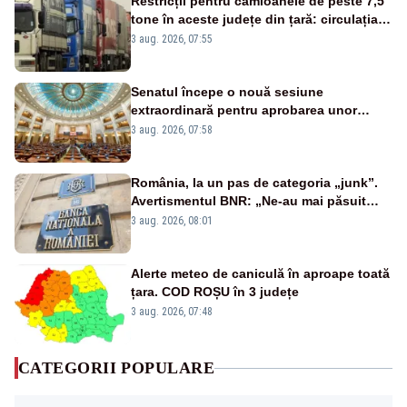
Restricții pentru camioanele de peste 7,5
tone în aceste județe din țară: circulația
este interzisă luni, între orele 12:00 și
3 aug. 2026, 07:55
20:00
Senatul începe o nouă sesiune
extraordinară pentru aprobarea unor
jaloane din PNRR
3 aug. 2026, 07:58
România, la un pas de categoria „junk”.
Avertismentul BNR: „Ne-au mai păsuit
pentru câteva luni”
3 aug. 2026, 08:01
Alerte meteo de caniculă în aproape toată
țara. COD ROȘU în 3 județe
3 aug. 2026, 07:48
CATEGORII POPULARE