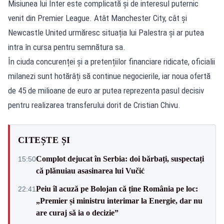
Misiunea lui Inter este complicată și de interesul puternic
venit din Premier League. Atât Manchester City, cât și
Newcastle United urmăresc situația lui Palestra și ar putea
intra în cursa pentru semnătura sa.
În ciuda concurenței și a pretențiilor financiare ridicate, oficialii
milanezi sunt hotărâți să continue negocierile, iar noua ofertă
de 45 de milioane de euro ar putea reprezenta pasul decisiv
pentru realizarea transferului dorit de Cristian Chivu.
CITEȘTE ȘI
Complot dejucat în Serbia: doi bărbați, suspectați
15:50
că plănuiau asasinarea lui Vučić
Peiu îl acuză pe Bolojan că ține România pe loc:
22:41
„Premier și ministru interimar la Energie, dar nu
are curaj să ia o decizie”