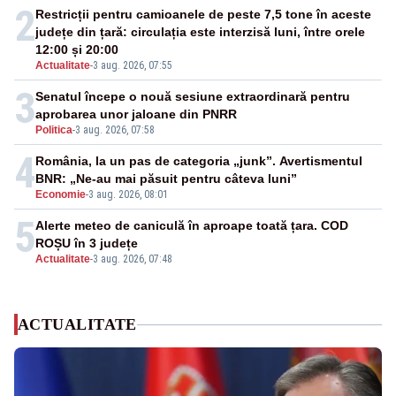
2
Restricții pentru camioanele de peste 7,5 tone în aceste
județe din țară: circulația este interzisă luni, între orele
12:00 și 20:00
Actualitate
-
3 aug. 2026, 07:55
3
Senatul începe o nouă sesiune extraordinară pentru
aprobarea unor jaloane din PNRR
Politica
-
3 aug. 2026, 07:58
4
România, la un pas de categoria „junk”. Avertismentul
BNR: „Ne-au mai păsuit pentru câteva luni”
Economie
-
3 aug. 2026, 08:01
5
Alerte meteo de caniculă în aproape toată țara. COD
ROȘU în 3 județe
Actualitate
-
3 aug. 2026, 07:48
ACTUALITATE