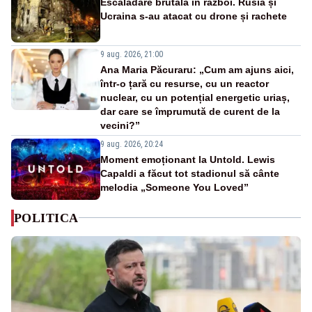
Escaladare brutală în război. Rusia și
Ucraina s-au atacat cu drone și rachete
9 aug. 2026, 21:00
Ana Maria Păcuraru: „Cum am ajuns aici,
într-o țară cu resurse, cu un reactor
nuclear, cu un potențial energetic uriaș,
dar care se împrumută de curent de la
vecini?”
9 aug. 2026, 20:24
Moment emoționant la Untold. Lewis
Capaldi a făcut tot stadionul să cânte
melodia „Someone You Loved”
POLITICA