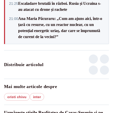
Escaladare brutală în război. Rusia și Ucraina s-
21:25
au atacat cu drone și rachete
Ana Maria Păcuraru: „Cum am ajuns aici, într-o
21:00
țară cu resurse, cu un reactor nuclear, cu un
potențial energetic uriaș, dar care se împrumută
de curent de la vecini?”
Distribuie articolul
Mai multe articole despre
cristi chivu
inter
Urmărește știrile Realitatea de Caras-Severin și pe