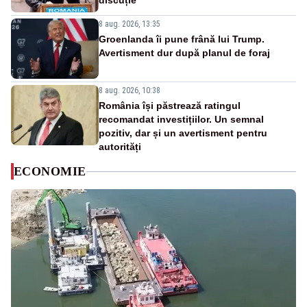
discuție
8 aug. 2026, 13:35
Groenlanda îi pune frână lui Trump.
Avertisment dur după planul de foraj
8 aug. 2026, 10:38
România își păstrează ratingul
recomandat investițiilor. Un semnal
pozitiv, dar și un avertisment pentru
autorități
ECONOMIE