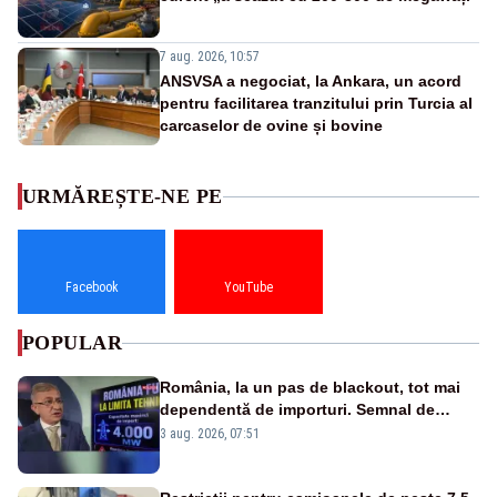
7 aug. 2026, 10:57
ANSVSA a negociat, la Ankara, un acord
pentru facilitarea tranzitului prin Turcia al
carcaselor de ovine și bovine
URMĂREȘTE-NE PE
Facebook
YouTube
POPULAR
România, la un pas de blackout, tot mai
dependentă de importuri. Semnal de
alarmă tras de un expert în energie
3 aug. 2026, 07:51