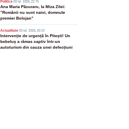
4
Politica
-
30 iul. 2026, 22:15
Ana Maria Păcuraru, la Miza Zilei:
”Românii nu sunt naivi, domnule
premier Bolojan”
5
Actualitate
-
30 iul. 2026, 20:33
Intervenție de urgență în Pitești! Un
bebeluș a rămas captiv într-un
autoturism din cauza unei defecțiuni