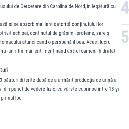
ului de Cercetare din Carolina de Nord, în legătură cu
ază și se absorb mai lent datorită conținutului lor
Potrivit echipei, conținutul de grăsimi, proteine, sare și
 stomacului atunci când o persoană îl bea. Acest lucru
într-un ritm mai lent, menținând astfel oamenii hidratați
turi
 13 băuturi diferite după ce a urmărit producția de urină a
vi din punct de vedere fizic, cu vârste cuprinse între 18 și
 primul loc.