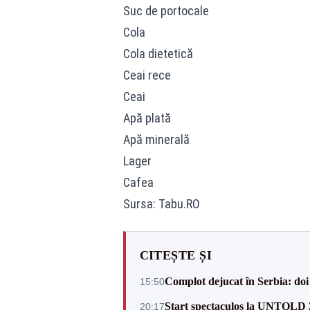
Suc de portocale
Cola
Cola dietetică
Ceai rece
Ceai
Apă plată
Apă minerală
Lager
Cafea
Sursa: Tabu.RO
CITEȘTE ȘI
Complot dejucat în Serbia: doi 
15:50
Start spectaculos la UNTOLD 20
20:17