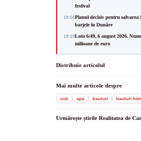
festival
Planul decisiv pentru salvarea
19:56
barjele în Dunăre
Loto 6/49, 6 august 2026. Nume
19:19
milioane de euro
Distribuie articolul
Mai multe articole despre
cub
apa
bauturi
bauturi hid
Urmărește știrile Realitatea de Ca