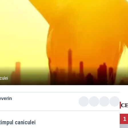
culei
everin
CE
1
timpul caniculei