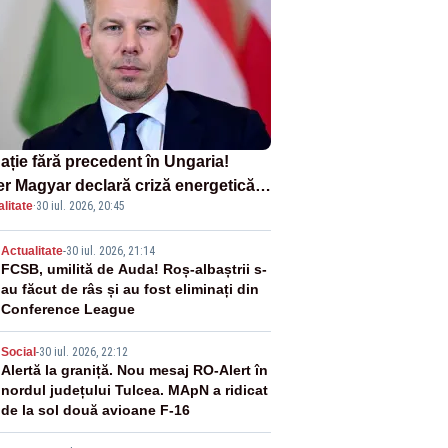
ație fără precedent în Ungaria!
er Magyar declară criză energetică
litate
·
30 iul. 2026, 20:45
ă oprirea centralei de la Paks
2
Actualitate
-
30 iul. 2026, 21:14
FCSB, umilită de Auda! Roș-albaștrii s-
au făcut de râs și au fost eliminați din
Conference League
3
Social
-
30 iul. 2026, 22:12
Alertă la graniță. Nou mesaj RO-Alert în
nordul județului Tulcea. MApN a ridicat
de la sol două avioane F-16