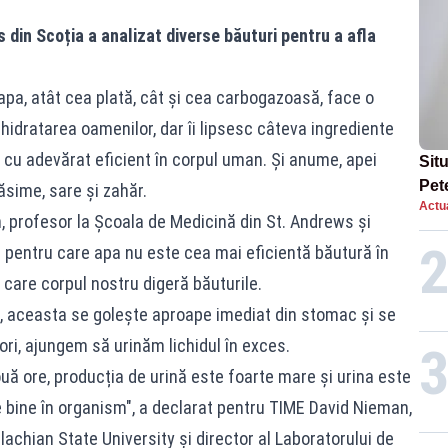
s din Scoția a analizat diverse băuturi pentru a afla
 apa, atât cea plată, cât și cea carbogazoasă, face o
hidratarea oamenilor, dar îi lipsesc câteva ingrediente
 cu adevărat eficient în corpul uman. Și anume, apei
Situ
Pet
ăsime, sare și zahăr.
Actua
dup
 profesor la Școala de Medicină din St. Andrews și
l pentru care apa nu este cea mai eficientă băutură în
care corpul nostru digeră băuturile.
ă, aceasta se golește aproape imediat din stomac și se
ori, ajungem să urinăm lichidul în exces.
ouă ore, producția de urină este foarte mare și urina este
bine în organism", a declarat pentru TIME David Nieman,
achian State University și director al Laboratorului de