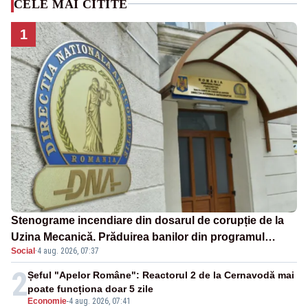
CELE MAI CITITE
1
Stenograme incendiare din dosarul de corupție de la
Uzina Mecanică. Prăduirea banilor din programul
Social
·
4 aug. 2026, 07:37
SAFE, interceptată de DNA
2
Șeful "Apelor Române": Reactorul 2 de la Cernavodă mai
poate funcționa doar 5 zile
Economie
-
4 aug. 2026, 07:41