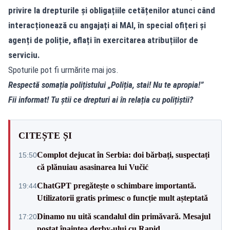
privire la drepturile și obligațiile cetățenilor atunci când
interacționează cu angajați ai MAI, în special ofițeri și
agenți de poliție, aflați în exercitarea atribuțiilor de
serviciu.
Spoturile pot fi urmărite mai jos.
Respectă somația polițistului „Poliția, stai! Nu te apropia!”
Fii informat! Tu știi ce drepturi ai în relația cu polițiștii?
CITEȘTE ȘI
Complot dejucat în Serbia: doi bărbați, suspectați
15:50
că plănuiau asasinarea lui Vučić
ChatGPT pregătește o schimbare importantă.
19:44
Utilizatorii gratis primesc o funcție mult așteptată
Dinamo nu uită scandalul din primăvară. Mesajul
17:20
postat înaintea derby-ului cu Rapid