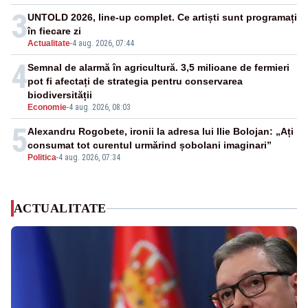
3
UNTOLD 2026, line-up complet. Ce artiști sunt programați
în fiecare zi
Actualitate
-
4 aug. 2026, 07:44
4
Semnal de alarmă în agricultură. 3,5 milioane de fermieri
pot fi afectați de strategia pentru conservarea
biodiversității
Economie
-
4 aug. 2026, 08:03
5
Alexandru Rogobete, ironii la adresa lui Ilie Bolojan: „Ați
consumat tot curentul urmărind șobolani imaginari”
Politica
-
4 aug. 2026, 07:34
ACTUALITATE