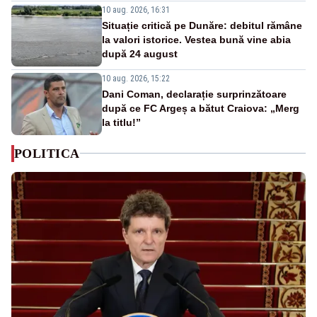
10 aug. 2026, 16:31
Situație critică pe Dunăre: debitul rămâne
la valori istorice. Vestea bună vine abia
după 24 august
10 aug. 2026, 15:22
Dani Coman, declarație surprinzătoare
după ce FC Argeș a bătut Craiova: „Merg
la titlu!”
POLITICA