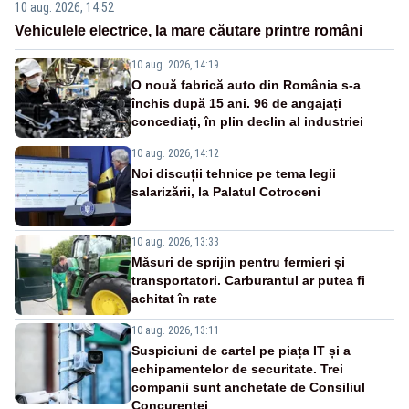
10 aug. 2026, 14:52
Vehiculele electrice, la mare căutare printre români
10 aug. 2026, 14:19
O nouă fabrică auto din România s-a
închis după 15 ani. 96 de angajați
concediați, în plin declin al industriei
10 aug. 2026, 14:12
Noi discuții tehnice pe tema legii
salarizării, la Palatul Cotroceni
10 aug. 2026, 13:33
Măsuri de sprijin pentru fermieri și
transportatori. Carburantul ar putea fi
achitat în rate
10 aug. 2026, 13:11
Suspiciuni de cartel pe piața IT și a
echipamentelor de securitate. Trei
companii sunt anchetate de Consiliul
Concurenței