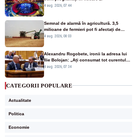
4 aug. 2026, 07:44
Semnal de alarmă în agricultură. 3,5
milioane de fermieri pot fi afectați de
strategia pentru conservarea
4 aug. 2026, 08:03
biodiversității
Alexandru Rogobete, ironii la adresa lui
Ilie Bolojan: „Ați consumat tot curentul
urmărind șobolani imaginari”
4 aug. 2026, 07:34
CATEGORII POPULARE
Actualitate
Politica
Economie