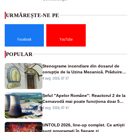
URMĂREȘTE-NE PE
Facebook
YouTube
POPULAR
Stenograme incendiare din dosarul de
corupție de la Uzina Mecanică. Prăduirea
banilor din programul SAFE, interceptată
4 aug. 2026, 07:37
de DNA
Șeful "Apelor Române": Reactorul 2 de la
Cernavodă mai poate funcționa doar 5
zile
4 aug. 2026, 07:41
UNTOLD 2026, line-up complet. Ce artiști
sunt programați în fiecare zi