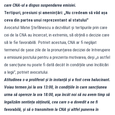
care CNA‑ul a dispus suspendarea emisiei.
Tertipuri, presiuni și amenințări: „Nu credeam să văd așa
ceva din partea unui reprezentant al statului”
Avocatul Matei Ștefănescu a dezvăluit și tertipurile prin care
cei de la CNA au încercat, in extremis, să obțină o decizie care
să le fie favorabilă. Potrivit acestuia, CNA ar fi neglijat
termenul de șase zile de la pronunțarea deciziei de întrerupere
a emisiunii postului pentru a prezenta motivarea, deși „o astfel
de sancțiune nu poate fi dată decât în condițiile unei încălcări
a legii”, potrivit avocatului.
Atitudinea s‑a proliferat și în instanță și a fost ceva halucinant.
Voiau termen joi la ora 13:00, în condițiile în care sancțiunea
urma să opereze la ora 18:00, așa încât noi să nu avem timp să
legalizăm sentința obținută, cea care s‑a dovedit a ne fi
favorabilă, și să o transmitem la CNA și altfel punerea în