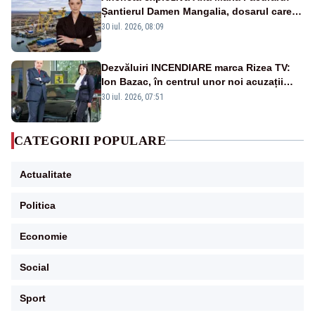
Șantierul Damen Mangalia, dosarul care
scufundă apărarea României
30 iul. 2026, 08:09
Dezvăluiri INCENDIARE marca Rizea TV:
Ion Bazac, în centrul unor noi acuzații
publice
30 iul. 2026, 07:51
CATEGORII POPULARE
Actualitate
Politica
Economie
Social
Sport