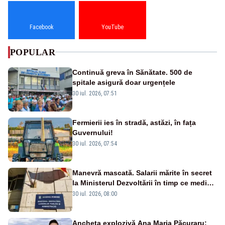
Facebook
YouTube
POPULAR
Continuă greva în Sănătate. 500 de
spitale asigură doar urgențele
30 iul. 2026, 07:51
Fermierii ies în stradă, astăzi, în fața
Guvernului!
30 iul. 2026, 07:54
Manevră mascată. Salarii mărite în secret
la Ministerul Dezvoltării în timp ce medicii
ies în stradă
30 iul. 2026, 08:00
Ancheta explozivă Ana Maria Păcuraru: