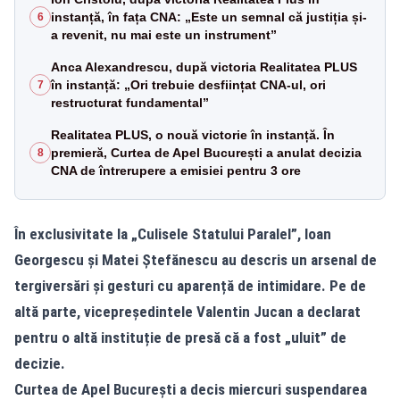
instanță, în fața CNA: „Este un semnal că justiția și-
6
a revenit, nu mai este un instrument”
Anca Alexandrescu, după victoria Realitatea PLUS
în instanță: „Ori trebuie desființat CNA-ul, ori
7
restructurat fundamental”
Realitatea PLUS, o nouă victorie în instanță. În
premieră, Curtea de Apel București a anulat decizia
8
CNA de întrerupere a emisiei pentru 3 ore
În exclusivitate la „Culisele Statului Paralel”, Ioan
Georgescu și Matei Ștefănescu au descris un arsenal de
tergiversări și gesturi cu aparență de intimidare. Pe de
altă parte, vicepreședintele Valentin Jucan a declarat
pentru o altă instituție de presă că a fost „uluit” de
decizie.
Curtea de Apel București a decis miercuri suspendarea