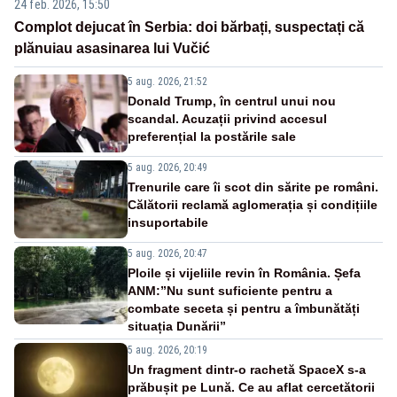
24 feb. 2026, 15:50
Complot dejucat în Serbia: doi bărbați, suspectați că
plănuiau asasinarea lui Vučić
5 aug. 2026, 21:52
Donald Trump, în centrul unui nou
scandal. Acuzații privind accesul
preferențial la postările sale
5 aug. 2026, 20:49
Trenurile care îi scot din sărite pe români.
Călătorii reclamă aglomerația și condițiile
insuportabile
5 aug. 2026, 20:47
Ploile și vijeliile revin în România. Șefa
ANM:”Nu sunt suficiente pentru a
combate seceta și pentru a îmbunătăți
situația Dunării”
5 aug. 2026, 20:19
Un fragment dintr-o rachetă SpaceX s-a
prăbușit pe Lună. Ce au aflat cercetătorii