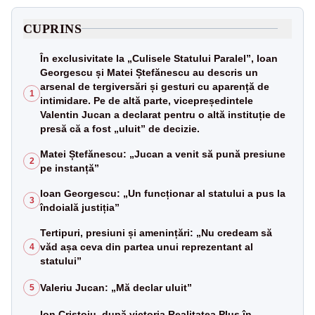
CUPRINS
În exclusivitate la „Culisele Statului Paralel”, Ioan
Georgescu și Matei Ștefănescu au descris un
arsenal de tergiversări și gesturi cu aparență de
1
intimidare. Pe de altă parte, vicepreședintele
Valentin Jucan a declarat pentru o altă instituție de
presă că a fost „uluit” de decizie.
Matei Ștefănescu: „Jucan a venit să pună presiune
2
pe instanță”
Ioan Georgescu: „Un funcționar al statului a pus la
3
îndoială justiția”
Tertipuri, presiuni și amenințări: „Nu credeam să
văd așa ceva din partea unui reprezentant al
4
statului”
Valeriu Jucan: „Mă declar uluit”
5
Ion Cristoiu, după victoria Realitatea Plus în