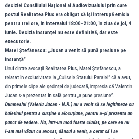
deciziei Consiliului Național al Audiovizualului prin care
postul Realitatea Plus era obligat să își întrerupă emisia
pentru trei ore, în intervalul 18:00–21:00, în ziua de joi, 4
iunie. Decizia instanței nu este definitivă, dar este
executorie.
Matei Ștefănescu: „Jucan a venit să pună presiune pe
instanță”
Unul dintre avocații Realitatea Plus, Matei Ștefănescu, a
relatat în exclusivitate la „Culisele Statului Paralel” că a avut,
din primele clipe ale ședinței de judecată, impresia că Valentin
Jucan s‑a prezentat în sală pentru „a pune presiune”.
Dumnealui (Valeriu Jucan - N.R.) nu a venit să se legitimeze cu
buletinul pentru a susține o alocuțiune, pentru a‑și prezenta un
punct de vedere. Nu, într‑un mod foarte ciudat, pe care eu nu
l‑am mai văzut ca avocat, dânsul a venit, a cerut să i se