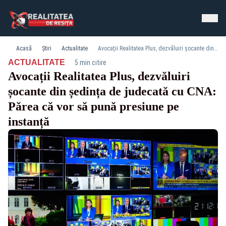
Acasă
Știri
Actualitate
Avocații Realitatea Plus, dezvăluiri șocante din ședința de judecată cu CNA: Părea că vor să pună presiune pe instanță
·
ACTUALITATE
5 min citire
Avocații Realitatea Plus, dezvăluiri
șocante din ședința de judecată cu CNA:
Părea că vor să pună presiune pe
instanță