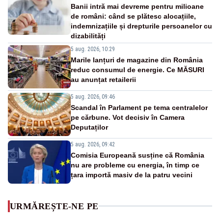
Banii intră mai devreme pentru milioane
de români: când se plătesc alocațiile,
indemnizațiile și drepturile persoanelor cu
dizabilități
5 aug. 2026, 10:29
Marile lanțuri de magazine din România
reduc consumul de energie. Ce MĂSURI
au anunțat retailerii
5 aug. 2026, 09:46
Scandal în Parlament pe tema centralelor
pe cărbune. Vot decisiv în Camera
Deputaților
5 aug. 2026, 09:42
Comisia Europeană susține că România
nu are probleme cu energia, în timp ce
țara importă masiv de la patru vecini
URMĂREȘTE-NE PE