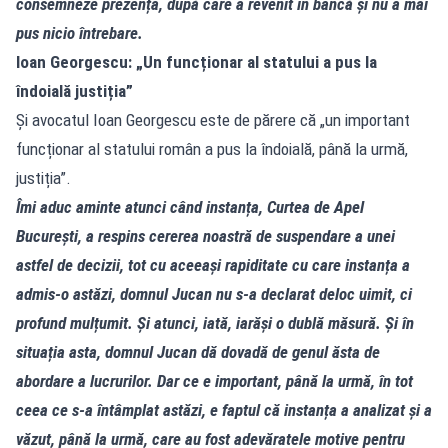
consemneze prezența, după care a revenit în bancă și nu a mai
pus nicio întrebare.
Ioan Georgescu: „Un funcționar al statului a pus la
îndoială justiția”
Și avocatul Ioan Georgescu este de părere că „un important
funcționar al statului român a pus la îndoială, până la urmă,
justiția”.
Îmi aduc aminte atunci când instanța, Curtea de Apel
București, a respins cererea noastră de suspendare a unei
astfel de decizii, tot cu aceeași rapiditate cu care instanța a
admis‑o astăzi, domnul Jucan nu s‑a declarat deloc uimit, ci
profund mulțumit. Și atunci, iată, iarăși o dublă măsură. Și în
situația asta, domnul Jucan dă dovadă de genul ăsta de
abordare a lucrurilor. Dar ce e important, până la urmă, în tot
ceea ce s‑a întâmplat astăzi, e faptul că instanța a analizat și a
văzut, până la urmă, care au fost adevăratele motive pentru