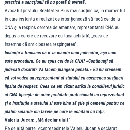
practică a sancțiunii să nu poată fi evitată.
Avocatul postului Realitatea Plus mai susține că, în momentul
în care instanța a realizat ce intenționează să facă cei de la
CNA și a respins cererea de amânare, reprezentanții CNA au
depus o cerere de recuzare cu taxa achitată, „ceea ce
însemna că anticipaseră respingerea”.
Instanța a transmis că o va înainta unui judecător, așa cum
este procedura. Ce au spus cei de la CNA? «Continuați să
judecați dosarul? Vă facem plângere penală.» Eu nu credeam
că voi vedea un reprezentant al statului cu asemenea susțineri
lipsite de respect. Ceea ce am văzut astăzi la consilierul juridic
al CNA lipsește de orice probitate profesională un reprezentant
și o instituție a statului și este bine să știe și oamenii pentru ce
plătim salariile din taxele pe care le achităm cu toții.
Valeriu Jucan: „Mă declar uluit”
Pe de altă parte, vicepreședintele Valeriu Jucan a declarat