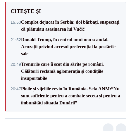
CITEȘTE ȘI
Complot dejucat în Serbia: doi bărbați, suspectați
15:50
că plănuiau asasinarea lui Vučić
Donald Trump, în centrul unui nou scandal.
21:52
Acuzații privind accesul preferențial la postările
sale
Trenurile care îi scot din sărite pe români.
20:49
Călătorii reclamă aglomerația și condițiile
insuportabile
Ploile și vijeliile revin în România. Șefa ANM:”Nu
20:47
sunt suficiente pentru a combate seceta și pentru a
îmbunătăți situația Dunării”