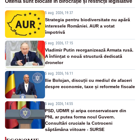
Oltenia sunt blocate în birocrație și restricții legislative
5 aug. 2026, 19:37
Strategia pentru biodiversitate nu apără
interesele României. AUR a votat
împotrivă
5 aug. 2026, 17:15
Vladimir Putin reorganizează Armata rusă.
A înființat o nouă structură dedicată
dronelor
5 aug. 2026, 16:11
Ilie Bolojan, discuții cu mediul de afaceri
despre economie, taxe și reformele fiscale
5 aug. 2026, 14:55
PSD, UDMR și aripa conservatoare din
PNL ar putea forma noul Guvern.
Consultări cruciale la Cotroceni
săptămâna viitoare - SURSE