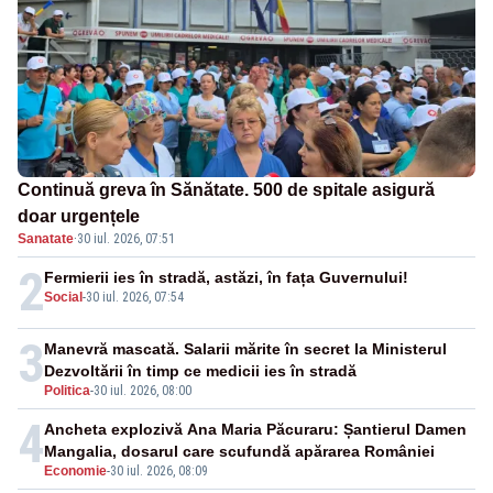
Continuă greva în Sănătate. 500 de spitale asigură
doar urgențele
Sanatate
·
30 iul. 2026, 07:51
2
Fermierii ies în stradă, astăzi, în fața Guvernului!
Social
-
30 iul. 2026, 07:54
3
Manevră mascată. Salarii mărite în secret la Ministerul
Dezvoltării în timp ce medicii ies în stradă
Politica
-
30 iul. 2026, 08:00
4
Ancheta explozivă Ana Maria Păcuraru: Șantierul Damen
Mangalia, dosarul care scufundă apărarea României
Economie
-
30 iul. 2026, 08:09