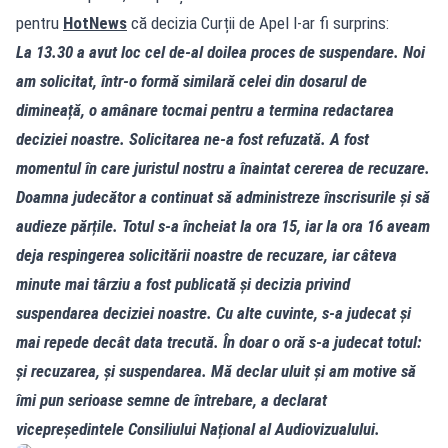
pentru
HotNews
că decizia Curții de Apel l‑ar fi surprins:
La 13.30 a avut loc cel de‑al doilea proces de suspendare. Noi
am solicitat, într‑o formă similară celei din dosarul de
dimineață, o amânare tocmai pentru a termina redactarea
deciziei noastre. Solicitarea ne‑a fost refuzată. A fost
momentul în care juristul nostru a înaintat cererea de recuzare.
Doamna judecător a continuat să administreze înscrisurile și să
audieze părțile. Totul s‑a încheiat la ora 15, iar la ora 16 aveam
deja respingerea solicitării noastre de recuzare, iar câteva
minute mai târziu a fost publicată și decizia privind
suspendarea deciziei noastre. Cu alte cuvinte, s‑a judecat și
mai repede decât data trecută. În doar o oră s‑a judecat totul:
și recuzarea, și suspendarea. Mă declar uluit și am motive să
îmi pun serioase semne de întrebare, a declarat
vicepreședintele Consiliului Național al Audiovizualului.