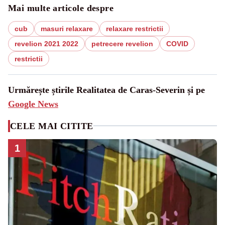
Mai multe articole despre
cub
masuri relaxare
relaxare restrictii
revelion 2021 2022
petrecere revelion
COVID
restrictii
Urmărește știrile Realitatea de Caras-Severin și pe
Google News
CELE MAI CITITE
1