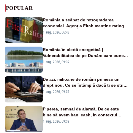
POPULAR
România a scăpat de retrogradarea
economiei. Agenția Fitch menține ratingul
„BBB-” cu perspectivă negativă
1 aug. 2026, 06:48
România în alertă energetică |
Vulnerabilitatea de pe Dunăre care pune
în pericol Centrala Cernavodă era
1 aug. 2026, 09:32
cunoscută de pe vremea lui Ceaușescu
De azi, milioane de români primesc un
drept nou. Ce se întâmplă dacă ți se strică
un produs
1 aug. 2026, 09:37
Piperea, semnal de alarmă. De ce este
bine să avem bani cash, în contextul
alertei energetice?
1 aug. 2026, 09:39