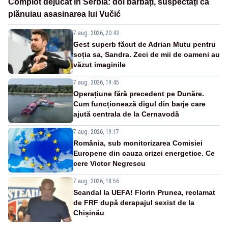
Complot dejucat în Serbia: doi bărbați, suspectați că
plănuiau asasinarea lui Vučić
7 aug. 2026, 20:43
Gest superb făcut de Adrian Mutu pentru
soția sa, Sandra. Zeci de mii de oameni au
văzut imaginile
7 aug. 2026, 19:45
Operațiune fără precedent pe Dunăre.
Cum funcționează digul din barje care
ajută centrala de la Cernavodă
7 aug. 2026, 19:17
România, sub monitorizarea Comisiei
Europene din cauza crizei energetice. Ce
cere Victor Negrescu
7 aug. 2026, 18:56
Scandal la UEFA! Florin Prunea, reclamat
de FRF după derapajul sexist de la
Chișinău