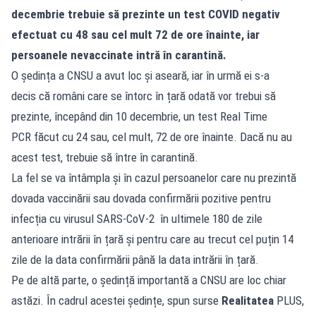
decembrie trebuie să prezinte un test COVID negativ
efectuat cu 48 sau cel mult 72 de ore înainte, iar
persoanele nevaccinate intră în carantină.
O ședința a CNSU a avut loc și aseară, iar în urmă ei s-a
decis că români care se întorc în țară odată vor trebui să
prezinte, începând din 10 decembrie, un test Real Time
PCR făcut cu 24 sau, cel mult, 72 de ore înainte. Dacă nu au
acest test, trebuie să între în carantină.
La fel se va întâmpla și în cazul persoanelor care nu prezintă
dovada vaccinării sau dovada confirmării pozitive pentru
infecția cu virusul SARS-CoV-2 în ultimele 180 de zile
anterioare intrării în țară și pentru care au trecut cel puțin 14
zile de la data confirmării până la data intrării în țară.
Pe de altă parte, o ședință importantă a CNSU are loc chiar
astăzi. În cadrul acestei ședințe, spun surse
Realitatea
PLUS,