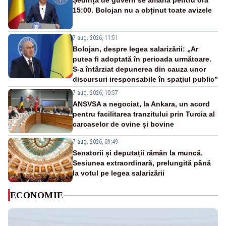
Ședința de guvern se amână pentru ora
15:00. Bolojan nu a obținut toate avizele
7 aug. 2026, 11:51
Bolojan, despre legea salarizării: „Ar
putea fi adoptată în perioada următoare.
S-a întârziat depunerea din cauza unor
discursuri iresponsabile în spaţiul public”
7 aug. 2026, 10:57
ANSVSA a negociat, la Ankara, un acord
pentru facilitarea tranzitului prin Turcia al
carcaselor de ovine și bovine
7 aug. 2026, 09:49
Senatorii și deputații rămân la muncă.
Sesiunea extraordinară, prelungită până
la votul pe legea salarizării
ECONOMIE