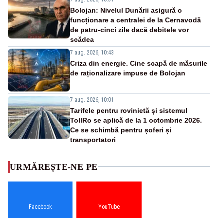
Bolojan: Nivelul Dunării asigură o
funcționare a centralei de la Cernavodă
de patru-cinci zile dacă debitele vor
scădea
7 aug. 2026, 10:43
Criza din energie. Cine scapă de măsurile
de raționalizare impuse de Bolojan
7 aug. 2026, 10:01
Tarifele pentru rovinietă și sistemul
TollRo se aplică de la 1 octombrie 2026.
Ce se schimbă pentru șoferi și
transportatori
URMĂREȘTE-NE PE
Facebook
YouTube