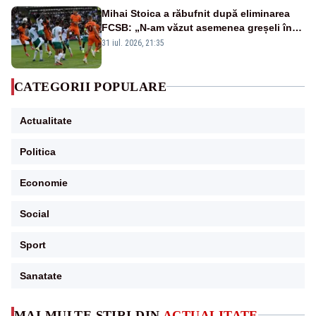
Mihai Stoica a răbufnit după eliminarea
FCSB: „N-am văzut asemenea greșeli în
190 de meciuri europene”
31 iul. 2026, 21:35
CATEGORII POPULARE
Actualitate
Politica
Economie
Social
Sport
Sanatate
MAI MULTE ȘTIRI DIN
ACTUALITATE