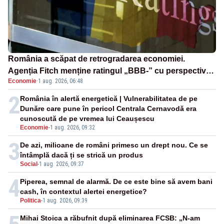
România a scăpat de retrogradarea economiei.
Agenția Fitch menține ratingul „BBB-” cu perspectivă
Economie
·
1 aug. 2026, 06:48
negativă
2
România în alertă energetică | Vulnerabilitatea de pe
Dunăre care pune în pericol Centrala Cernavodă era
cunoscută de pe vremea lui Ceaușescu
Economie
-
1 aug. 2026, 09:32
3
De azi, milioane de români primesc un drept nou. Ce se
întâmplă dacă ți se strică un produs
Social
-
1 aug. 2026, 09:37
4
Piperea, semnal de alarmă. De ce este bine să avem bani
cash, în contextul alertei energetice?
Politica
-
1 aug. 2026, 09:39
Mihai Stoica a răbufnit după eliminarea FCSB: „N-am