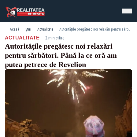
Acasă
Știri
Actualitate
Autoritățile pregătesc noi relaxări pentru sărbători. Până la ce oră am putea petrece de Revelion
·
ACTUALITATE
2 min citire
Autoritățile pregătesc noi relaxări
pentru sărbători. Până la ce oră am
putea petrece de Revelion