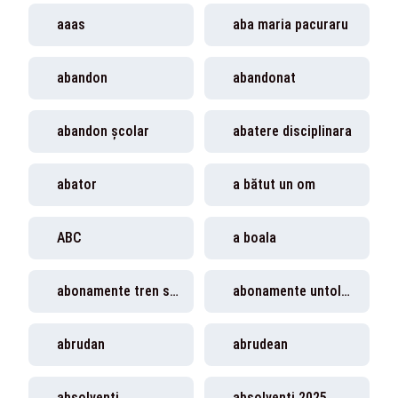
aaas
aba maria pacuraru
abandon
abandonat
abandon școlar
abatere disciplinara
abator
a bătut un om
ABC
a boala
abonamente tren studenti
abonamente untold 2024
abrudan
abrudean
absolventi
absolventi 2025