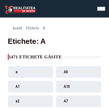
Acasă
Etichete
A
Etichete: A
1471 ETICHETE GĂSITE
a
A0
A1
A10
a2
A7