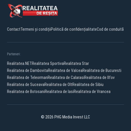
Contact
Termeni și condiții
Politică de confidențialitate
Cod de conduită
Parteneri:
Realitatea.NET
Realitatea Sportiva
Realitatea Star
Realitatea de Dambovita
Realitatea de Valcea
Realitatea de Bucuresti
Realitatea de Teleorman
Realitatea de Calarasi
Realitatea de Ilfov
Realitatea de Suceava
Realitatea de Olt
Realitatea de Sibiu
Realitatea de Botosani
Realitatea de Iasi
Realitatea de Vrancea
© 2026 PHG Media Invest LLC
Facebook
YouTube