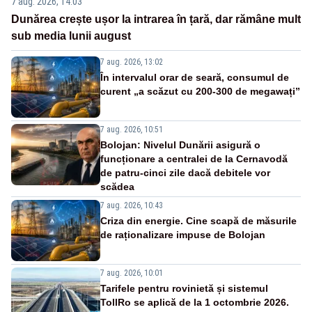
7 aug. 2026, 14:03
Dunărea crește ușor la intrarea în țară, dar rămâne mult
sub media lunii august
7 aug. 2026, 13:02
În intervalul orar de seară, consumul de
curent „a scăzut cu 200-300 de megawați”
7 aug. 2026, 10:51
Bolojan: Nivelul Dunării asigură o
funcționare a centralei de la Cernavodă
de patru-cinci zile dacă debitele vor
scădea
7 aug. 2026, 10:43
Criza din energie. Cine scapă de măsurile
de raționalizare impuse de Bolojan
7 aug. 2026, 10:01
Tarifele pentru rovinietă și sistemul
TollRo se aplică de la 1 octombrie 2026.