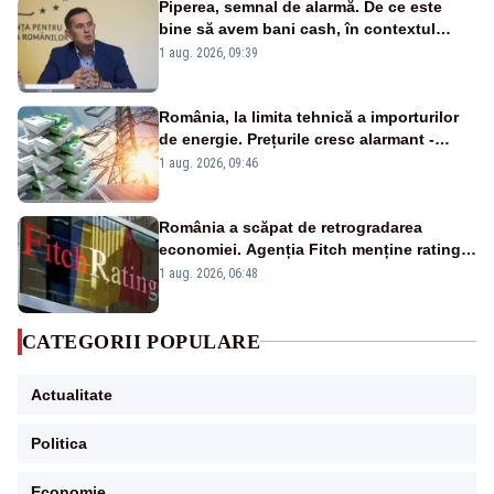
Piperea, semnal de alarmă. De ce este
bine să avem bani cash, în contextul
alertei energetice?
1 aug. 2026, 09:39
România, la limita tehnică a importurilor
de energie. Prețurile cresc alarmant -
Analiză Realitatea Plus
1 aug. 2026, 09:46
România a scăpat de retrogradarea
economiei. Agenția Fitch menține ratingul
„BBB-” cu perspectivă negativă
1 aug. 2026, 06:48
CATEGORII POPULARE
Actualitate
Politica
Economie