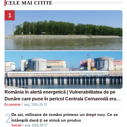
CELE MAI CITITE
1
România în alertă energetică | Vulnerabilitatea de pe
Dunăre care pune în pericol Centrala Cernavodă era
Economie
·
1 aug. 2026, 09:32
cunoscută de pe vremea lui Ceaușescu
2
De azi, milioane de români primesc un drept nou. Ce se
întâmplă dacă ți se strică un produs
Social
-
1 aug. 2026, 09:37