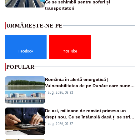
Ce se schimbă pentru șoferi și
transportatori
URMĂREȘTE-NE PE
Facebook
YouTube
POPULAR
România în alertă energetică |
Vulnerabilitatea de pe Dunăre care pune
în pericol Centrala Cernavodă era
1 aug. 2026, 09:32
cunoscută de pe vremea lui Ceaușescu
De azi, milioane de români primesc un
drept nou. Ce se întâmplă dacă ți se strică
un produs
1 aug. 2026, 09:37