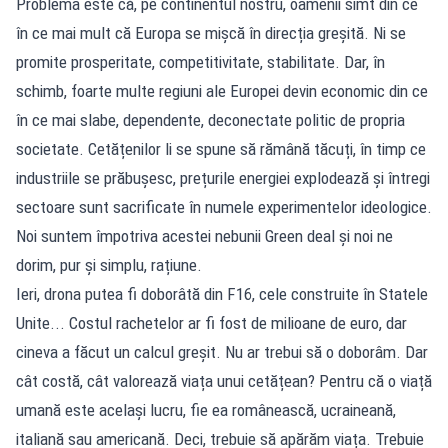
Problema este că, pe continentul nostru, oamenii simt din ce
în ce mai mult că Europa se mișcă în direcția greșită. Ni se
promite prosperitate, competitivitate, stabilitate. Dar, în
schimb, foarte multe regiuni ale Europei devin economic din ce
în ce mai slabe, dependente, deconectate politic de propria
societate. Cetățenilor li se spune să rămână tăcuți, în timp ce
industriile se prăbușesc, prețurile energiei explodează și întregi
sectoare sunt sacrificate în numele experimentelor ideologice.
Noi suntem împotriva acestei nebunii Green deal și noi ne
dorim, pur și simplu, rațiune.
Ieri, drona putea fi doborâtă din F16, cele construite în Statele
Unite... Costul rachetelor ar fi fost de milioane de euro, dar
cineva a făcut un calcul greșit. Nu ar trebui să o doborâm. Dar
cât costă, cât valorează viața unui cetățean? Pentru că o viață
umană este același lucru, fie ea românească, ucraineană,
italiană sau americană. Deci, trebuie să apărăm viața. Trebuie