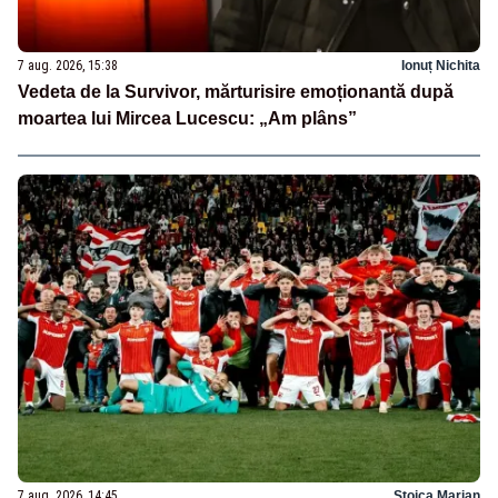
7 aug. 2026, 15:38
Ionuț Nichita
Vedeta de la Survivor, mărturisire emoționantă după
moartea lui Mircea Lucescu: „Am plâns”
7 aug. 2026, 14:45
Stoica Marian