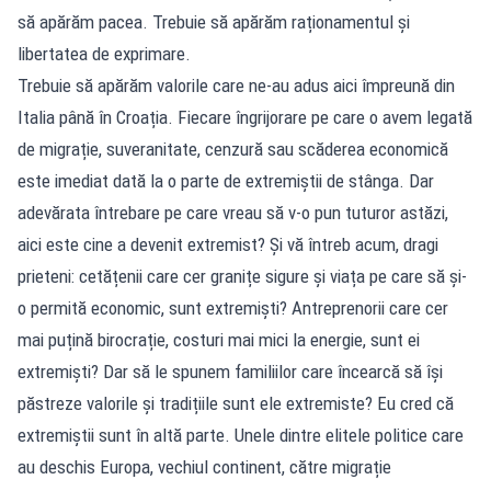
să apărăm pacea. Trebuie să apărăm raționamentul și
libertatea de exprimare.
Trebuie să apărăm valorile care ne-au adus aici împreună din
Italia până în Croația. Fiecare îngrijorare pe care o avem legată
de migrație, suveranitate, cenzură sau scăderea economică
este imediat dată la o parte de extremiștii de stânga. Dar
adevărata întrebare pe care vreau să v-o pun tuturor astăzi,
aici este cine a devenit extremist? Și vă întreb acum, dragi
prieteni: cetățenii care cer granițe sigure și viața pe care să și-
o permită economic, sunt extremiști? Antreprenorii care cer
mai puțină birocrație, costuri mai mici la energie, sunt ei
extremiști? Dar să le spunem familiilor care încearcă să își
păstreze valorile și tradițiile sunt ele extremiste? Eu cred că
extremiștii sunt în altă parte. Unele dintre elitele politice care
au deschis Europa, vechiul continent, către migrație