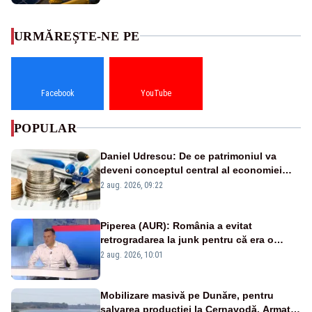
URMĂREȘTE-NE PE
Facebook
YouTube
POPULAR
Daniel Udrescu: De ce patrimoniul va
deveni conceptul central al economiei
viitoare?
2 aug. 2026, 09:22
Piperea (AUR): România a evitat
retrogradarea la junk pentru că era o
catastrofă pentru bănci și fondurile de
2 aug. 2026, 10:01
pensii
Mobilizare masivă pe Dunăre, pentru
salvarea producției la Cernavodă. Armata