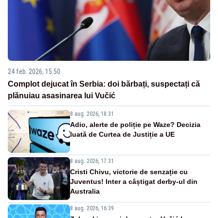
24 feb. 2026, 15:50
Complot dejucat în Serbia: doi bărbați, suspectați că
plănuiau asasinarea lui Vučić
8 aug. 2026, 18:31
Adio, alerte de poliție pe Waze? Decizia
luată de Curtea de Justiție a UE
8 aug. 2026, 17:31
Cristi Chivu, victorie de senzație cu
Juventus! Inter a câștigat derby-ul din
Australia
8 aug. 2026, 16:39