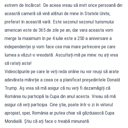
extrem de încărcat. De aceea vreau să invit orice persoană din
această cameră să vină alături de mine în Statele Unite,
preferat în această vară. Este sezonul sezonul turismului
american este de 365 de zile pe an, dar vara aceasta vom
merge la maximum în pe 4 iulie este a 250 a aniversare a
independenței și vom face cea mai mare petrecere pe care
lumea a văzut-o vreodată. Ascultați-mă pe mine: nu ați vrea
să ratați asta!
Videoclipurile pe care le veți reda online nu vor reuși să arate
adevărata măreție a ceea ce a planificat președintele Donald
Trump. Aș vrea să mă asigur că nu veți fi dezamăgiți că
România nu participă la Cupa din anul acesta. Vreau să mă
asigur că veți participa. Cine știe, poate într-o zi în viitorul
apropiat, sper, România ar putea chiar să găzduiască Cupa
Mondială. Știu că ați face o treabă minunată.