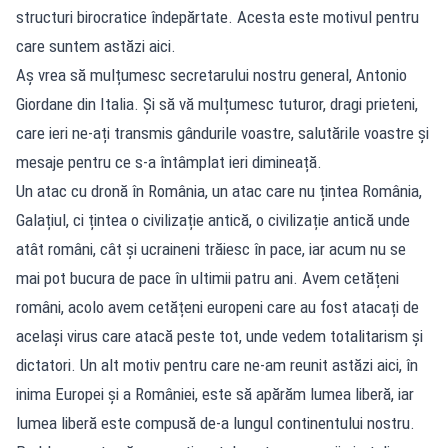
structuri birocratice îndepărtate. Acesta este motivul pentru
care suntem astăzi aici.
Aș vrea să mulțumesc secretarului nostru general, Antonio
Giordane din Italia. Și să vă mulțumesc tuturor, dragi prieteni,
care ieri ne-ați transmis gândurile voastre, salutările voastre și
mesaje pentru ce s-a întâmplat ieri dimineață.
Un atac cu dronă în România, un atac care nu țintea România,
Galațiul, ci țintea o civilizație antică, o civilizație antică unde
atât români, cât și ucraineni trăiesc în pace, iar acum nu se
mai pot bucura de pace în ultimii patru ani. Avem cetățeni
români, acolo avem cetățeni europeni care au fost atacați de
același virus care atacă peste tot, unde vedem totalitarism și
dictatori. Un alt motiv pentru care ne-am reunit astăzi aici, în
inima Europei și a României, este să apărăm lumea liberă, iar
lumea liberă este compusă de-a lungul continentului nostru.