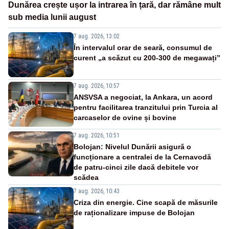
Dunărea crește ușor la intrarea în țară, dar rămâne mult
sub media lunii august
7 aug. 2026, 13:02
În intervalul orar de seară, consumul de
curent „a scăzut cu 200-300 de megawați”
7 aug. 2026, 10:57
ANSVSA a negociat, la Ankara, un acord
pentru facilitarea tranzitului prin Turcia al
carcaselor de ovine și bovine
7 aug. 2026, 10:51
Bolojan: Nivelul Dunării asigură o
funcționare a centralei de la Cernavodă
de patru-cinci zile dacă debitele vor
scădea
7 aug. 2026, 10:43
Criza din energie. Cine scapă de măsurile
de raționalizare impuse de Bolojan