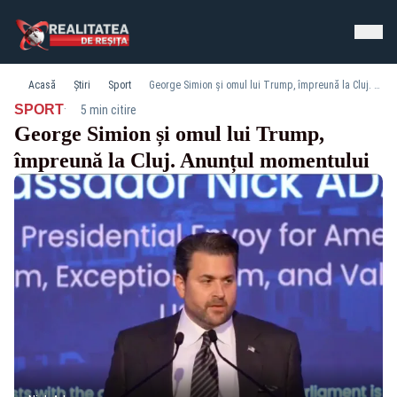
Acasă
Știri
Sport
George Simion și omul lui Trump, împreună la Cluj. Anunțul momentului
·
SPORT
5 min citire
George Simion și omul lui Trump,
împreună la Cluj. Anunțul momentului