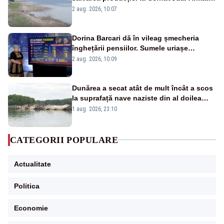
va detona o stâncă și va devia apa
2 aug. 2026, 10:07
fluviului - IMAGINI AERIENE
Dorina Barcari dă în vileag șmecheria
înghețării pensiilor. Sumele uriașe
pierdute de fiecare român
2 aug. 2026, 10:09
Dunărea a secat atât de mult încât a scos
la suprafață nave naziste din al doilea
război mondial
1 aug. 2026, 23:10
CATEGORII POPULARE
Actualitate
Politica
Economie