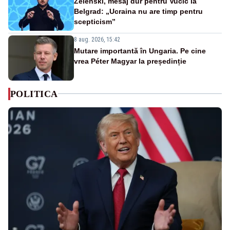
Zelenski, mesaj dur pentru Vučić la
Belgrad: „Ucraina nu are timp pentru
scepticism”
8 aug. 2026, 15:42
Mutare importantă în Ungaria. Pe cine
vrea Péter Magyar la președinție
POLITICA