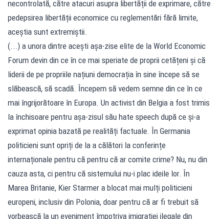
necontrolată, către atacuri asupra libertății de exprimare, către
pedepsirea libertății economice cu reglementări fără limite,
aceștia sunt extremiștii.
(...) a unora dintre acești așa-zise elite de la World Economic
Forum devin din ce în ce mai speriate de proprii cetățeni și că
liderii de pe propriile națiuni democrația în sine începe să se
slăbească, să scadă. Începem să vedem semne din ce în ce
mai îngrijorătoare în Europa. Un activist din Belgia a fost trimis
la închisoare pentru așa-zisul său hate speech după ce și-a
exprimat opinia bazată pe realități factuale. În Germania
politicieni sunt opriți de la a călători la conferințe
internaționale pentru că pentru că ar comite crime? Nu, nu din
cauza asta, ci pentru că sistemului nu-i plac ideile lor. În
Marea Britanie, Kier Starmer a blocat mai mulți politicieni
europeni, inclusiv din Polonia, doar pentru că ar fi trebuit să
vorbească la un eveniment împotriva imigrației ilegale din