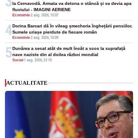
3
la Cernavodă. Armata va detona o stâncă și va devia apa
fluviului - IMAGINI AERIENE
Economie
-
2 aug. 2026, 10:07
4
Dorina Barcari dă în vileag șmecheria înghețării pensiilor.
Sumele uriașe pierdute de fiecare român
Economie
-
2 aug. 2026, 10:09
5
Dunărea a secat atât de mult încât a scos la suprafață
nave naziste din al doilea război mondial
Social
-
1 aug. 2026, 23:10
ACTUALITATE