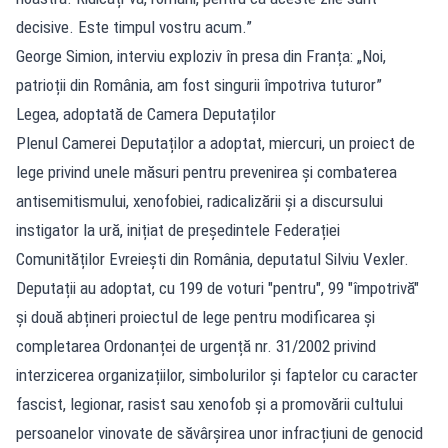
decisive. Este timpul vostru acum.”
George Simion, interviu exploziv în presa din Franța: „Noi,
patrioții din România, am fost singurii împotriva tuturor”
Legea, adoptată de Camera Deputaților
Plenul Camerei Deputaților a adoptat, miercuri, un proiect de
lege privind unele măsuri pentru prevenirea și combaterea
antisemitismului, xenofobiei, radicalizării și a discursului
instigator la ură, inițiat de președintele Federației
Comunităților Evreiești din România, deputatul Silviu Vexler.
Deputații au adoptat, cu 199 de voturi "pentru", 99 "împotrivă"
și două abțineri proiectul de lege pentru modificarea și
completarea Ordonanței de urgență nr. 31/2002 privind
interzicerea organizațiilor, simbolurilor și faptelor cu caracter
fascist, legionar, rasist sau xenofob și a promovării cultului
persoanelor vinovate de săvârșirea unor infracțiuni de genocid