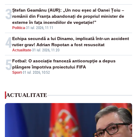
3
Ștefan Geamănu (AUR): „Un nou eșec al Oanei Țoiu –
românii din Franța abandonați de propriul minister de
externe în fața incendiilor de vegetație!”
Politica
-
31 iul. 2026, 11:11
4
Echipa secundă a lui Dinamo, implicată într-un accident
rutier grav! Adrian Ropotan a fost resuscitat
Actualitate
-
31 iul. 2026, 11:20
5
Fotbal: O asociaţie franceză anticorupţie a depus
plângere împotriva proiectului FIFA
Sport
-
31 iul. 2026, 10:52
ACTUALITATE