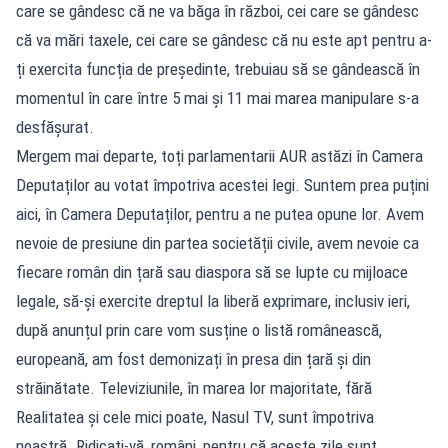
care se gândesc că ne va băga în război, cei care se gândesc
că va mări taxele, cei care se gândesc că nu este apt pentru a-
ți exercita funcția de președinte, trebuiau să se gândească în
momentul în care între 5 mai și 11 mai marea manipulare s-a
desfășurat.
Mergem mai departe, toți parlamentarii AUR astăzi în Camera
Deputaților au votat împotriva acestei legi. Suntem prea puțini
aici, în Camera Deputaților, pentru a ne putea opune lor. Avem
nevoie de presiune din partea societății civile, avem nevoie ca
fiecare român din țară sau diaspora să se lupte cu mijloace
legale, să-și exercite dreptul la liberă exprimare, inclusiv ieri,
după anunțul prin care vom susține o listă românească,
europeană, am fost demonizați în presa din țară și din
străinătate. Televiziunile, în marea lor majoritate, fără
Realitatea și cele mici poate, Nasul TV, sunt împotriva
noastră. Ridicați-vă, români, pentru că aceste zile sunt