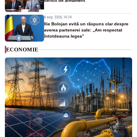
deficit de armament
6 aug. 2026, 16:34
Ilie Bolojan evită un răspuns clar despre
averea partenerei sale: „Am respectat
întotdeauna legea”
ECONOMIE