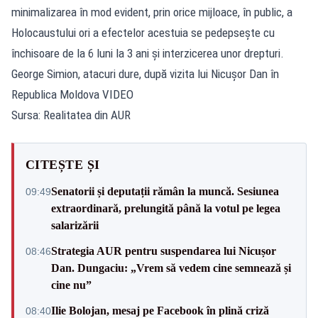
minimalizarea în mod evident, prin orice mijloace, în public, a
Holocaustului ori a efectelor acestuia se pedepsește cu
închisoare de la 6 luni la 3 ani și interzicerea unor drepturi.
George Simion, atacuri dure, după vizita lui Nicușor Dan în
Republica Moldova VIDEO
Sursa: Realitatea din AUR
CITEȘTE ȘI
Senatorii și deputații rămân la muncă. Sesiunea
09:49
extraordinară, prelungită până la votul pe legea
salarizării
Strategia AUR pentru suspendarea lui Nicușor
08:46
Dan. Dungaciu: „Vrem să vedem cine semnează și
cine nu”
Ilie Bolojan, mesaj pe Facebook în plină criză
08:40