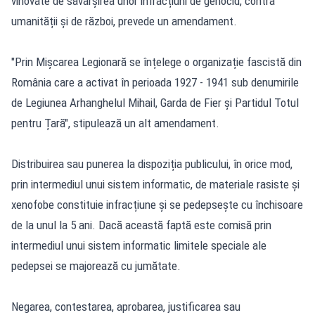
vinovate de săvârșirea unor infracțiuni de genocid, contra
umanității și de război, prevede un amendament.
"Prin Mișcarea Legionară se înțelege o organizație fascistă din
România care a activat în perioada 1927 - 1941 sub denumirile
de Legiunea Arhanghelul Mihail, Garda de Fier și Partidul Totul
pentru Țară", stipulează un alt amendament.
Distribuirea sau punerea la dispoziția publicului, în orice mod,
prin intermediul unui sistem informatic, de materiale rasiste și
xenofobe constituie infracțiune și se pedepsește cu închisoare
de la unul la 5 ani. Dacă această faptă este comisă prin
intermediul unui sistem informatic limitele speciale ale
pedepsei se majorează cu jumătate.
Negarea, contestarea, aprobarea, justificarea sau