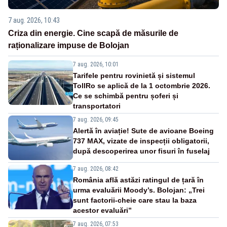
7 aug. 2026, 10:43
Criza din energie. Cine scapă de măsurile de
raționalizare impuse de Bolojan
7 aug. 2026, 10:01
Tarifele pentru rovinietă și sistemul
TollRo se aplică de la 1 octombrie 2026.
Ce se schimbă pentru șoferi și
transportatori
7 aug. 2026, 09:45
Alertă în aviație! Sute de avioane Boeing
737 MAX, vizate de inspecții obligatorii,
după descoperirea unor fisuri în fuselaj
7 aug. 2026, 08:42
România află astăzi ratingul de țară în
urma evaluării Moody’s. Bolojan: „Trei
sunt factorii-cheie care stau la baza
acestor evaluări”
7 aug. 2026, 07:53