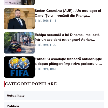
Ștefan Geamănu (AUR): „Un nou eșec al
Oanei Țoiu – românii din Franța
abandonați de propriul minister de
31 iul. 2026, 11:11
externe în fața incendiilor de vegetație!”
Echipa secundă a lui Dinamo, implicată
într-un accident rutier grav! Adrian
Ropotan a fost resuscitat
31 iul. 2026, 11:20
Fotbal: O asociaţie franceză anticorupţie
a depus plângere împotriva proiectului
FIFA
31 iul. 2026, 10:52
CATEGORII POPULARE
Actualitate
Politica