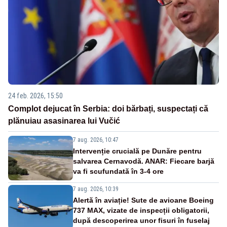
24 feb. 2026, 15:50
Complot dejucat în Serbia: doi bărbați, suspectați că
plănuiau asasinarea lui Vučić
7 aug. 2026, 10:47
Intervenție crucială pe Dunăre pentru
salvarea Cernavodă. ANAR: Fiecare barjă
va fi scufundată în 3-4 ore
7 aug. 2026, 10:39
Alertă în aviație! Sute de avioane Boeing
737 MAX, vizate de inspecții obligatorii,
după descoperirea unor fisuri în fuselaj